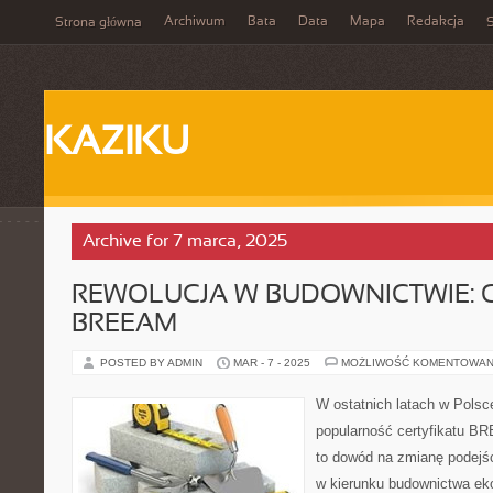
Archiwum
Bata
Data
Mapa
Redakcja
Strona główna
S
KAZIKU
Archive for 7 marca, 2025
REWOLUCJA W BUDOWNICTWIE: 
BREEAM
POSTED BY ADMIN
MAR - 7 - 2025
MOŻLIWOŚĆ KOMENTOWAN
W ostatnich latach w Pols
popularność certyfikatu B
to dowód na zmianę podejśc
w kierunku budownictwa eko