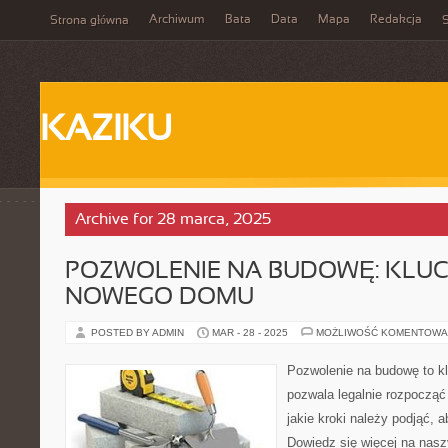
Archiwum
Bata
Data
Mapa
Redakcja
Strona główna
S
KAZIKU
Archive for 28 marca, 2025
POZWOLENIE NA BUDOWĘ: KLU
NOWEGO DOMU
POSTED BY ADMIN
MAR - 28 - 2025
MOŻLIWOŚĆ KOMENTOWA
Pozwolenie na budowę to k
pozwala legalnie rozpoczą
jakie kroki należy podjąć, 
Dowiedz się więcej na nas