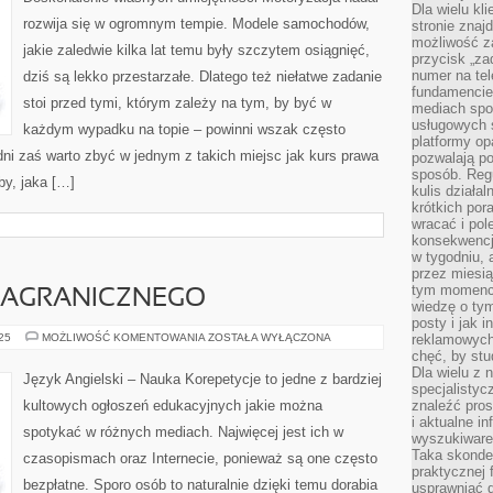
Dla wielu kl
rozwija się w ogromnym tempie. Modele samochodów,
stronie znaj
możliwość za
jakie zaledwie kilka lat temu były szczytem osiągnięć,
przycisk „za
numer na te
dziś są lekko przestarzałe. Dlatego też niełatwe zadanie
fundamencie 
stoi przed tymi, którym zależy na tym, by być w
mediach spo
usługowych 
każdym wypadku na topie – powinni wszak często
platformy opa
ni zaś warto zbyć w jednym z takich miejsc jak kurs prawa
pozwalają po
sposób. Regu
by, jaka […]
kulis działal
krótkich por
wracać i pol
konsekwencja
w tygodniu, a
przez miesią
tym momencie
ZAGRANICZNEGO
wiedzę o tym
posty i jak 
NAUKA
025
MOŻLIWOŚĆ KOMENTOWANIA
ZOSTAŁA WYŁĄCZONA
reklamowych
JĘZYKA
chęć, by stu
ZAGRANICZNEGO
Dla wielu z 
Język Angielski – Nauka Korepetycje to jedne z bardziej
specjalisty
kultowych ogłoszeń edukacyjnych jakie można
znaleźć pros
i aktualne i
spotykać w różnych mediach. Najwięcej jest ich w
wyszukiware
Taka skonde
czasopismach oraz Internecie, ponieważ są one często
praktycznej 
bezpłatne. Sporo osób to naturalnie dzięki temu dorabia
usprawniać 