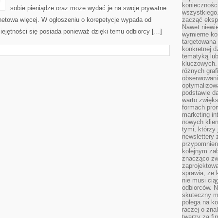
koniecznośc
sobie pieniądze oraz może wydać je na swoje prywatne
wszystkiego
ernetowa więcej. W ogłoszeniu o korepetycje wypada od
zacząć eksp
Nawet niewie
ejętności się posiada ponieważ dzięki temu odbiorcy […]
wymierne kor
targetowana
konkretnej d
tematyką lu
kluczowych. 
różnych grafi
obserwowani
optymalizow
podstawie d
warto zwięks
formach pro
marketing in
nowych klien
tymi, którzy 
newslettery 
przypomnien
kolejnym za
znacząco zw
zaprojektow
sprawia, że 
nie musi cią
odbiorców. N
skuteczny ma
polega na ko
raczej o zna
twarzy za fi