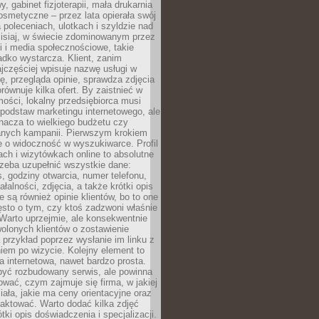
 gabinet fizjoterapii, mała drukarnia
osmetyczne – przez lata opierała swój
 poleceniach, ulotkach i szyldzie nad
zisiaj, w świecie zdominowanym przez
 i media społecznościowe, takie
adko wystarcza. Klient, zanim
jczęściej wpisuje nazwę usługi w
, przegląda opinie, sprawdza zdjęcia
porównuje kilka ofert. By zaistnieć w
ości, lokalny przedsiębiorca musi
podstaw marketingu internetowego, ale
nacza to wielkiego budżetu czy
nych kampanii. Pierwszym krokiem
e o widoczność w wyszukiwarce. Profil
ch i wizytówkach online to absolutne
zeba uzupełnić wszystkie dane:
, godziny otwarcia, numer telefonu,
ałalności, zdjęcia, a także krótki opis
e są również opinie klientów, bo to one
sto o tym, czy ktoś zadzwoni właśnie
. Warto uprzejmie, ale konsekwentnie
olonych klientów o zostawienie
a przykład poprzez wysłanie im linku z
em po wizycie. Kolejny element to
a internetowa, nawet bardzo prosta.
być rozbudowany serwis, ale powinna
ować, czym zajmuje się firma, w jakiej
ziała, jakie ma ceny orientacyjne oraz
taktować. Warto dodać kilka zdjęć
rótki opis doświadczenia i specjalizacji.