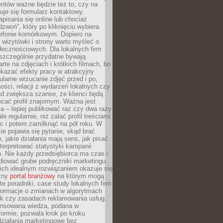
ientów ważne będzie też to, czy na
duje się formularz kontaktowy,
pisania się online lub chociaż
dzwoń”, który po kliknięciu wybiera
lefonie komórkowym. Dopiero na
wizytówki i strony warto myśleć o
łecznościowych. Dla lokalnych firm
szczególnie przydatne bywają
rte na zdjęciach i krótkich filmach, bo
kazać efekty pracy w atrakcyjny
larne wrzucanie zdjęć przed i po,
ności, relacji z wydarzeń lokalnych czy
ad zwiększa szanse, że klienci będą
ecać profil znajomym. Ważna jest
 – lepiej publikować raz czy dwa razy
le regularnie, niż zalać profil treściami
c i potem zamilknąć na pół roku. W
 pojawia się pytanie, skąd brać
, jakie działania mają sens, jak pisać
interpretować statystyki kampanii
. Nie każdy przedsiębiorca ma czas i
diować grube podręczniki marketingu.
nich idealnym rozwiązaniem okazuje się
czny
portal branżowy
na którym mogą
te poradniki, case study lokalnych firm
nformacje o zmianach w algorytmach
k czy zasadach reklamowania usług.
nsowana wiedza, podana w
formie, pozwala krok po kroku
działania marketingowe bez