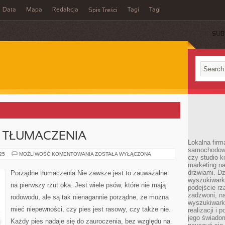
Data
Mapa
Redakcja
Tagi
Tagi
Spis Treści
SUB
 TŁUMACZENIA
Lokalna firm
samochodowy,
PROFESJONALNE
025
MOŻLIWOŚĆ KOMENTOWANIA
ZOSTAŁA WYŁĄCZONA
czy studio k
TŁUMACZENIA
marketing na
drzwiami. D
Porządne tłumaczenia Nie zawsze jest to zauważalne
wyszukiwarki
na pierwszy rzut oka. Jest wiele psów, które nie mają
podejście rz
zadzwoni, na
rodowodu, ale są tak nienagannie porządne, że można
wyszukiwarkę
mieć niepewności, czy pies jest rasowy, czy także nie.
realizacji i 
jego świadom
Każdy pies nadaje się do zauroczenia, bez względu na