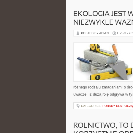
EKOLOGIA JEST
NIEZWYKLE WAŻ
POSTED BY ADMIN
LIP - 3 - 2
różnego rodzaju zmaganiami o śro
uwadze, iż dużą rolę odgrywa w t
CATEGORIES:
PORADY DLA POCZ
ROLNICTWO, TO 