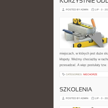
KORZYSTNIE ODD
POSTED BY ADMIN
LIP - 3 - 2
miejscach, w których jest duże s
kłopoty. Weźmy chociażby w rach
przesadzać. A więc postulaty tzw
CATEGORIES:
NIECHORZE
SZKOLENIA
POSTED BY ADMIN
LIP - 3 - 2