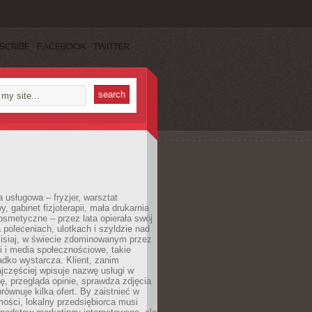
SCRIBE
FACEBOOK
TWITTER
a usługowa – fryzjer, warsztat
 gabinet fizjoterapii, mała drukarnia
osmetyczne – przez lata opierała swój
 poleceniach, ulotkach i szyldzie nad
zisiaj, w świecie zdominowanym przez
 i media społecznościowe, takie
adko wystarcza. Klient, zanim
jczęściej wpisuje nazwę usługi w
, przegląda opinie, sprawdza zdjęcia
porównuje kilka ofert. By zaistnieć w
ości, lokalny przedsiębiorca musi