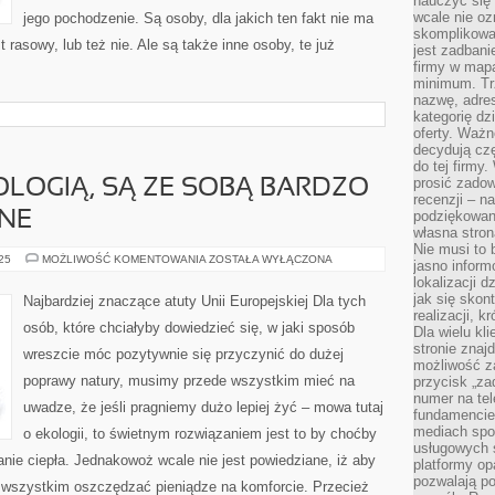
nauczyć się 
wcale nie oz
jego pochodzenie. Są osoby, dla jakich ten fakt nie ma
skomplikowa
 rasowy, lub też nie. Ale są także inne osoby, te już
jest zadbani
firmy w mapa
minimum. Tr
nazwę, adres
kategorię dzi
oferty. Ważn
decydują czę
do tej firmy
prosić zadow
OLOGIĄ, SĄ ZE SOBĄ BARDZO
recenzji – n
podziękowani
ANE
własna stron
Nie musi to 
ROLNICTWO
025
MOŻLIWOŚĆ KOMENTOWANIA
ZOSTAŁA WYŁĄCZONA
jasno inform
I
lokalizacji d
EKOLOGIĄ,
SĄ
jak się skon
Najbardziej znaczące atuty Unii Europejskiej Dla tych
ZE
realizacji, k
SOBĄ
osób, które chciałyby dowiedzieć się, w jaki sposób
Dla wielu kl
BARDZO
ŚCIŚLE
stronie znaj
wreszcie móc pozytywnie się przyczynić do dużej
POWIĄZANE
możliwość za
poprawy natury, musimy przede wszystkim mieć na
przycisk „za
numer na te
uwadze, że jeśli pragniemy dużo lepiej żyć – mowa tutaj
fundamencie 
mediach spo
o ekologii, to świetnym rozwiązaniem jest to by choćby
usługowych 
ie ciepła. Jednakowoż wcale nie jest powiedziane, iż aby
platformy opa
pozwalają po
 wszystkim oszczędzać pieniądze na komforcie. Przecież