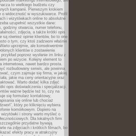
podstaw marketingu internetowego, ale
nacza to wielkiego budżetu czy
nych kampanii. Pierwszym krokiem
e o widoczność w wyszukiwarce. Profil
ch i wizytówkach online to absolutne
zeba uzupełnić wszystkie dane:
, godziny otwarcia, numer telefonu,
ałalności, zdjęcia, a także krótki opis
e są również opinie klientów, bo to one
sto o tym, czy ktoś zadzwoni właśnie
. Warto uprzejmie, ale konsekwentnie
olonych klientów o zostawienie
a przykład poprzez wysłanie im linku z
em po wizycie. Kolejny element to
a internetowa, nawet bardzo prosta.
być rozbudowany serwis, ale powinna
ować, czym zajmuje się firma, w jakiej
ziała, jakie ma ceny orientacyjne oraz
taktować. Warto dodać kilka zdjęć
rótki opis doświadczenia i specjalizacji.
ientów ważne będzie też to, czy na
duje się formularz kontaktowy,
pisania się online lub chociaż
dzwoń”, który po kliknięciu wybiera
lefonie komórkowym. Dopiero na
wizytówki i strony warto myśleć o
łecznościowych. Dla lokalnych firm
szczególnie przydatne bywają
rte na zdjęciach i krótkich filmach, bo
kazać efekty pracy w atrakcyjny