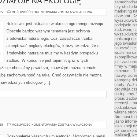
ZIAŁUJE NA EKOLOGIĘ
samochodowy,
czy studio k
marketing na
ROLNICTWO,
025
MOŻLIWOŚĆ KOMENTOWANIA
ZOSTAŁA WYŁĄCZONA
TO
drzwiami. D
DZIEDZINA,
wyszukiwarki
KTÓRA
Rolnictwo, jest aktualnie w okresie ogromnego rozwoju
podejście rz
KORZYSTNIE
ODDZIAŁUJE
zadzwoni, na
Obecnie bardzo ważnym tematem jest ochrona
NA
wyszukiwarkę
EKOLOGIĘ
środowiska naturalnego. Cóż, zasadniczo trzeba
realizacji i 
jego świadom
akceptować poglądy ekologów, którzy twierdzą, że o
nauczyć się 
wcale nie oz
środowisko naturalne musimy w każdym przypadku
skomplikowa
zadbać. W końcu nie jest tajemnicą, iż w tych
jest zadbani
firmy w mapa
każenie chociażby powietrza, zauważyć można niemałe
minimum. Tr
ubę zachorowalność na raka. Choć oczywiście nie można
nazwę, adres
kategorię dzi
. nawiedzonych ekologów […]
oferty. Ważn
decydują czę
do tej firmy
prosić zadow
recenzji – n
podziękowani
własna stron
Nie musi to 
jasno inform
SZKOLENIA
025
MOŻLIWOŚĆ KOMENTOWANIA
ZOSTAŁA WYŁĄCZONA
lokalizacji d
jak się skon
realizacji, k
Doskonalenie własnych umiejętności Motoryzacja nadal