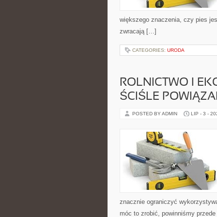
większego znaczenia, czy pies jest
zwracają […]
CATEGORIES:
URODA
ROLNICTWO I EK
ŚCIŚLE POWIĄZ
POSTED BY ADMIN
LIP - 3 - 2
znacznie ograniczyć wykorzystywan
móc to zrobić, powinniśmy przede