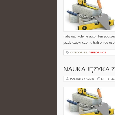
nabywać kolejne auto. Ten poprzed
jazdy dzięki czemu trafi on do oso
CATEGORIES:
PEREGRINOS
NAUKA JĘZYKA 
POSTED BY ADMIN
LIP - 3 - 2