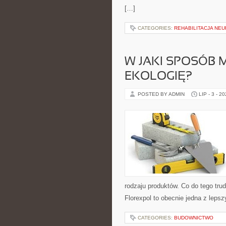
[…]
CATEGORIES:
REHABILITACJA NE
W JAKI SPOSÓB
EKOLOGIĘ?
POSTED BY ADMIN
LIP - 3 - 2
rodzaju produktów. Co do tego tru
Florexpol to obecnie jedna z lepsz
CATEGORIES:
BUDOWNICTWO