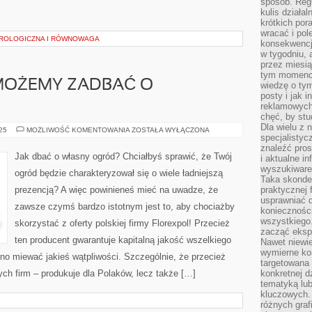
sposób. Regu
kulis działal
krótkich por
wracać i pol
UROLOGICZNA I RÓWNOWAGA
konsekwencja
w tygodniu, a
przez miesią
tym momencie
 MOŻEMY ZADBAĆ O
wiedzę o tym
posty i jak 
reklamowych
chęć, by stu
Dla wielu z 
W
025
MOŻLIWOŚĆ KOMENTOWANIA
ZOSTAŁA WYŁĄCZONA
specjalisty
JAKI
SPOSÓB
znaleźć pros
MOŻEMY
Jak dbać o własny ogród? Chciałbyś sprawić, że Twój
i aktualne i
ZADBAĆ
O
wyszukiware
ogród będzie charakteryzował się o wiele ładniejszą
EKOLOGIĘ?
Taka skonde
prezencją? A więc powinieneś mieć na uwadze, że
praktycznej 
usprawniać 
zawsze czymś bardzo istotnym jest to, aby chociażby
koniecznośc
wszystkiego
skorzystać z oferty polskiej firmy Florexpol! Przecież
zacząć eksp
ten producent gwarantuje kapitalną jakość wszelkiego
Nawet niewie
wymierne kor
dno miewać jakieś wątpliwości. Szczególnie, że przecież
targetowana
ych firm – produkuje dla Polaków, lecz także […]
konkretnej d
tematyką lu
kluczowych. 
różnych grafi