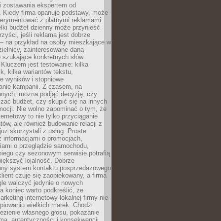
i zostawania ekspertem od
. Kiedy firma opanuje podstawy, może
erymentować z płatnymi reklamami.
lki budżet dzienny może przynieść
zyści, jeśli reklama jest dobrze
 – na przykład na osoby mieszkające w
zielnicy, zainteresowane daną
b szukające konkretnych słów
Kluczem jest testowanie: kilka
k, kilka wariantów tekstu,
e wyników i stopniowe
anie kampanii. Z czasem, na
anych, można podjąć decyzję, czy
zać budżet, czy skupić się na innych
mocji. Nie wolno zapominać o tym, że
ternetowy to nie tylko przyciąganie
tów, ale również budowanie relacji z
już skorzystali z usług. Proste
z informacjami o promocjach,
iami o przeglądzie samochodu,
biegu czy sezonowym serwisie potrafią
iększyć lojalność. Dobrze
any system kontaktu posprzedażowego
klient czuje się zaopiekowany, a firma
gle walczyć jedynie o nowych
a koniec warto podkreślić, że
rketing internetowy lokalnej firmy nie
piowaniu wielkich marek. Chodzi
lezienie własnego głosu, pokazanie
rmą, autentyczności i konsekwencji.