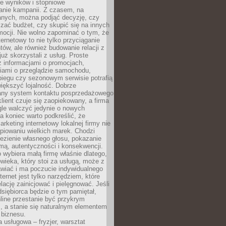
e wyników i stopniowe
anie kampanii. Z czasem, na
anych, można podjąć decyzję, czy
zać budżet, czy skupić się na innych
mocji. Nie wolno zapominać o tym, że
ternetowy to nie tylko przyciąganie
tów, ale również budowanie relacji z
już skorzystali z usług. Proste
z informacjami o promocjach,
iami o przeglądzie samochodu,
biegu czy sezonowym serwisie potrafią
iększyć lojalność. Dobrze
any system kontaktu posprzedażowego
klient czuje się zaopiekowany, a firma
gle walczyć jedynie o nowych
a koniec warto podkreślić, że
rketing internetowy lokalnej firmy nie
piowaniu wielkich marek. Chodzi
lezienie własnego głosu, pokazanie
rmą, autentyczności i konsekwencji.
o wybiera małą firmę właśnie dlatego,
owieka, który stoi za usługą, może z
wiać i ma poczucie indywidualnego
ternet jest tylko narzędziem, które
lację zainicjować i pielęgnować. Jeśli
dsiębiorca będzie o tym pamiętał,
line przestanie być przykrym
, a stanie się naturalnym elementem
 biznesu.
a usługowa – fryzjer, warsztat