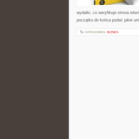
wydatki, co weryfikuje strona int
początku do końca podać jakie umi
CATEGORIES:
BIZNES