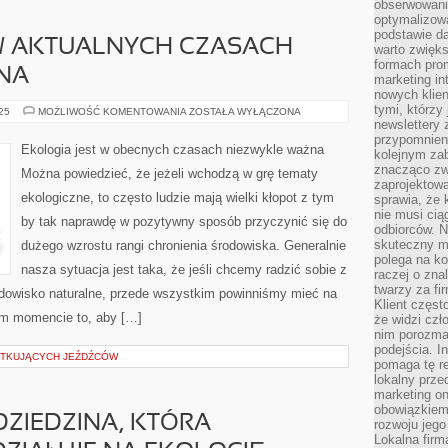
obserwowani
optymalizow
podstawie d
 W AKTUALNYCH CZASACH
warto zwięks
formach pro
NA
marketing in
nowych klien
tymi, którzy 
EKOLOGIA
025
MOŻLIWOŚĆ KOMENTOWANIA
ZOSTAŁA WYŁĄCZONA
JEST
newslettery 
W
przypomnien
AKTUALNYCH
Ekologia jest w obecnych czasach niezwykle ważna
kolejnym za
CZASACH
NIEZWYKLE
znacząco zw
Można powiedzieć, że jeżeli wchodzą w grę tematy
WAŻNA
zaprojektow
ekologiczne, to często ludzie mają wielki kłopot z tym
sprawia, że 
nie musi cią
by tak naprawdę w pozytywny sposób przyczynić się do
odbiorców. N
skuteczny ma
dużego wzrostu rangi chronienia środowiska. Generalnie
polega na ko
nasza sytuacja jest taka, że jeśli chcemy radzić sobie z
raczej o zna
twarzy za fi
dowisko naturalne, przede wszystkim powinniśmy mieć na
Klient częst
ym momencie to, aby […]
że widzi czł
nim porozma
podejścia. In
ĄTKUJĄCYCH JEŹDŹCÓW
pomaga tę re
lokalny prze
marketing on
obowiązkiem
DZIEDZINA, KTÓRA
rozwoju jego
Lokalna firm