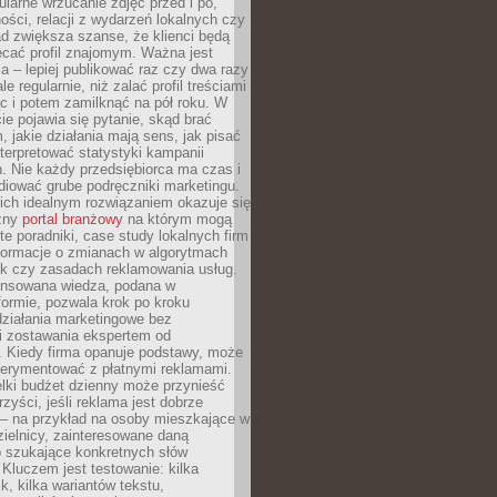
larne wrzucanie zdjęć przed i po,
ności, relacji z wydarzeń lokalnych czy
ad zwiększa szanse, że klienci będą
ecać profil znajomym. Ważna jest
 – lepiej publikować raz czy dwa razy
le regularnie, niż zalać profil treściami
c i potem zamilknąć na pół roku. W
 pojawia się pytanie, skąd brać
, jakie działania mają sens, jak pisać
interpretować statystyki kampanii
. Nie każdy przedsiębiorca ma czas i
diować grube podręczniki marketingu.
nich idealnym rozwiązaniem okazuje się
czny
portal branżowy
na którym mogą
te poradniki, case study lokalnych firm
nformacje o zmianach w algorytmach
k czy zasadach reklamowania usług.
nsowana wiedza, podana w
formie, pozwala krok po kroku
działania marketingowe bez
i zostawania ekspertem od
. Kiedy firma opanuje podstawy, może
erymentować z płatnymi reklamami.
lki budżet dzienny może przynieść
zyści, jeśli reklama jest dobrze
 – na przykład na osoby mieszkające w
zielnicy, zainteresowane daną
b szukające konkretnych słów
Kluczem jest testowanie: kilka
k, kilka wariantów tekstu,