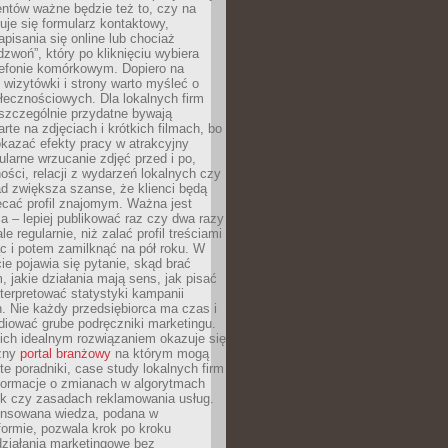
ientów ważne będzie też to, czy na
duje się formularz kontaktowy,
pisania się online lub chociaż
dzwoń”, który po kliknięciu wybiera
lefonie komórkowym. Dopiero na
wizytówki i strony warto myśleć o
łecznościowych. Dla lokalnych firm
szczególnie przydatne bywają
rte na zdjęciach i krótkich filmach, bo
kazać efekty pracy w atrakcyjny
larne wrzucanie zdjęć przed i po,
ności, relacji z wydarzeń lokalnych czy
ad zwiększa szanse, że klienci będą
ecać profil znajomym. Ważna jest
 – lepiej publikować raz czy dwa razy
le regularnie, niż zalać profil treściami
c i potem zamilknąć na pół roku. W
 pojawia się pytanie, skąd brać
, jakie działania mają sens, jak pisać
interpretować statystyki kampanii
. Nie każdy przedsiębiorca ma czas i
diować grube podręczniki marketingu.
nich idealnym rozwiązaniem okazuje się
czny
portal branżowy
na którym mogą
te poradniki, case study lokalnych firm
nformacje o zmianach w algorytmach
k czy zasadach reklamowania usług.
nsowana wiedza, podana w
formie, pozwala krok po kroku
działania marketingowe bez