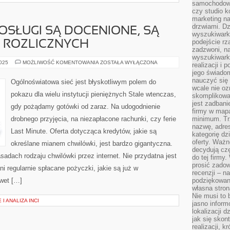
samochodowy,
czy studio k
marketing na
drzwiami. D
SŁUGI SĄ DOCENIONE, SĄ
wyszukiwarki
podejście rz
 ROZLICZNYCH
zadzwoni, na
wyszukiwarkę
WSPÓŁCZESNE
2025
MOŻLIWOŚĆ KOMENTOWANIA
ZOSTAŁA WYŁĄCZONA
realizacji i 
POSŁUGI
jego świadom
SĄ
DOCENIONE,
nauczyć się 
Ogólnoświatowa sieć jest błyskotliwym polem do
SĄ
wcale nie oz
DOSTROJONE
pokazu dla wielu instytucji pieniężnych Stale wtenczas,
skomplikowa
DO
ROZLICZNYCH
jest zadbani
gdy pożądamy gotówki od zaraz. Na udogodnienie
firmy w mapa
drobnego przyjęcia, na niezapłacone rachunki, czy ferie
minimum. Tr
nazwę, adres
Last Minute. Oferta dotycząca kredytów, jakie są
kategorię dzi
oferty. Ważn
określane mianem chwilówki, jest bardzo gigantyczna.
decydują czę
sadach rodzaju chwilówki przez internet. Nie przydatna jest
do tej firmy
prosić zadow
i regularnie spłacane pożyczki, jakie są już w
recenzji – n
wet […]
podziękowani
własna stron
Nie musi to 
I ANALIZA INCI
jasno inform
lokalizacji d
jak się skon
realizacji, k