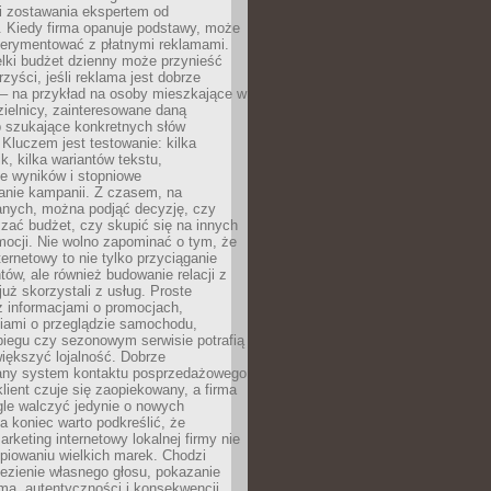
i zostawania ekspertem od
. Kiedy firma opanuje podstawy, może
erymentować z płatnymi reklamami.
lki budżet dzienny może przynieść
zyści, jeśli reklama jest dobrze
 – na przykład na osoby mieszkające w
zielnicy, zainteresowane daną
b szukające konkretnych słów
Kluczem jest testowanie: kilka
k, kilka wariantów tekstu,
e wyników i stopniowe
anie kampanii. Z czasem, na
anych, można podjąć decyzję, czy
zać budżet, czy skupić się na innych
mocji. Nie wolno zapominać o tym, że
ternetowy to nie tylko przyciąganie
tów, ale również budowanie relacji z
już skorzystali z usług. Proste
z informacjami o promocjach,
iami o przeglądzie samochodu,
biegu czy sezonowym serwisie potrafią
iększyć lojalność. Dobrze
any system kontaktu posprzedażowego
klient czuje się zaopiekowany, a firma
gle walczyć jedynie o nowych
a koniec warto podkreślić, że
rketing internetowy lokalnej firmy nie
piowaniu wielkich marek. Chodzi
lezienie własnego głosu, pokazanie
rmą, autentyczności i konsekwencji.