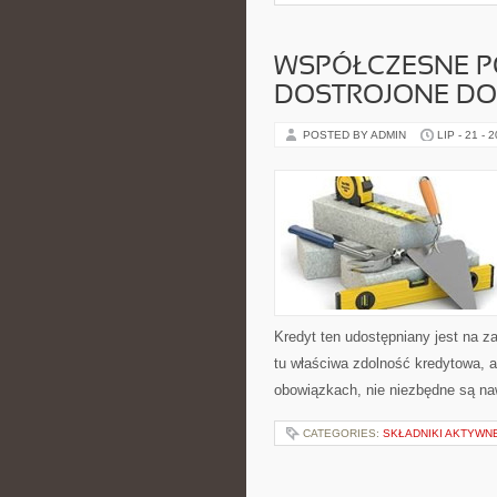
WSPÓŁCZESNE PO
DOSTROJONE DO
POSTED BY ADMIN
LIP - 21 - 
Kredyt ten udostępniany jest na za
tu właściwa zdolność kredytowa, an
obowiązkach, nie niezbędne są na
CATEGORIES:
SKŁADNIKI AKTYWNE 