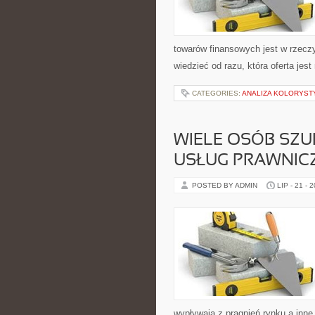
towarów finansowych jest w rzec
wiedzieć od razu, która oferta jest
CATEGORIES:
ANALIZA KOLORYST
WIELE OSÓB SZU
USŁUG PRAWNIC
POSTED BY ADMIN
LIP - 21 - 
wypływają z pragnień rynku a inn