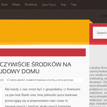
Data
Mapa
Redakcja
Tagi
Tagi
Spis Treści
SUB
OCZYWIŚCIE ŚRODKÓW NA
Lokalna firm
BUDOWY DOMU
samochodowy,
czy studio k
marketing na
POTRZEBUJESZ
2025
MOŻLIWOŚĆ KOMENTOWANIA
ZOSTAŁA WYŁĄCZONA
drzwiami. D
OCZYWIŚCIE
ŚRODKÓW
wyszukiwarki
NA
Nie każdy z nas może być z gospodarką i z finansami
podejście rz
DOKOŃCZENIE
zadzwoni, na
BUDOWY
za pan brat Banki oraz inne jednostki poza bankowe
DOMU
wyszukiwarkę
realizacji i 
prześcigają się w proponowaniu nam coraz to
jego świadom
innowacyjnych i bardziej atrakcyjnych kredytów