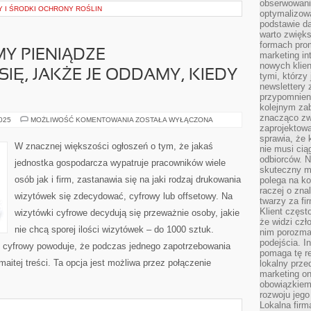
obserwowani
 I ŚRODKI OCHRONY ROŚLIN
optymalizow
podstawie d
warto zwięks
formach pro
MY PIENIĄDZE
marketing in
nowych klien
IĘ, JAKŻE JE ODDAMY, KIEDY
tymi, którzy 
newslettery 
przypomnien
kolejnym za
znacząco zw
JEŻELI
2025
MOŻLIWOŚĆ KOMENTOWANIA
ZOSTAŁA WYŁĄCZONA
POŻYCZAMY
zaprojektow
PIENIĄDZE
sprawia, że 
ZASTANAWIAMY
W znacznej większości ogłoszeń o tym, że jakaś
nie musi cią
SIĘ,
JAKŻE
odbiorców. N
jednostka gospodarcza wypatruje pracowników wiele
JE
skuteczny ma
ODDAMY,
osób jak i firm, zastanawia się na jaki rodzaj drukowania
polega na ko
KIEDY
TO
raczej o zna
wizytówek się zdecydować, cyfrowy lub offsetowy. Na
NASTĄPI
twarzy za fi
Klient częst
wizytówki cyfrowe decydują się przeważnie osoby, jakie
że widzi czł
nie chcą sporej ilości wizytówek – do 1000 sztuk.
nim porozma
podejścia. In
k cyfrowy powoduje, że podczas jednego zapotrzebowania
pomaga tę re
itej treści. Ta opcja jest możliwa przez połączenie
lokalny prze
marketing on
obowiązkiem
rozwoju jego
Lokalna firm