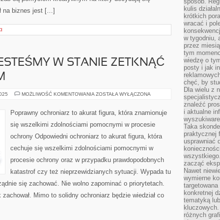
sposób. Regu
kulis działal
 na biznes jest […]
krótkich por
wracać i pol
I
konsekwencja
w tygodniu, a
przez miesią
tym momencie
wiedzę o tym
ESTEŚMY W STANIE ZETKNĄĆ
posty i jak 
reklamowych
M
chęć, by stu
Dla wielu z 
KAŻDEGO
2025
MOŻLIWOŚĆ KOMENTOWANIA
ZOSTAŁA WYŁĄCZONA
specjalisty
DNIA
znaleźć pros
JESTEŚMY
W
i aktualne i
Poprawny ochroniarz to akurat figura, która znamionuje
STANIE
wyszukiware
ZETKNĄĆ
się wszelkimi zdolnościami pomocnymi w procesie
Taka skonde
SIĘ
Z
praktycznej 
ochrony Odpowiedni ochroniarz to akurat figura, która
PROBLEMEM
usprawniać 
cechuje się wszelkimi zdolnościami pomocnymi w
koniecznośc
wszystkiego
procesie ochrony oraz w przypadku prawdopodobnych
zacząć eksp
Nawet niewie
katastrof czy też nieprzewidzianych sytuacji. Wypada tu
wymierne kor
ądnie się zachować. Nie wolno zapominać o priorytetach.
targetowana
konkretnej d
ak zachował. Mimo to solidny ochroniarz będzie wiedział co
tematyką lu
kluczowych. 
różnych grafi