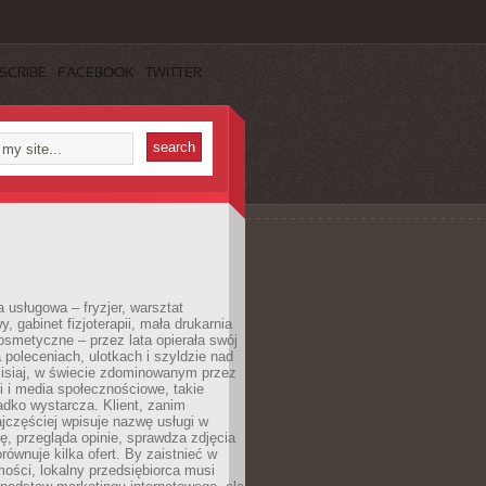
SCRIBE
FACEBOOK
TWITTER
a usługowa – fryzjer, warsztat
 gabinet fizjoterapii, mała drukarnia
osmetyczne – przez lata opierała swój
 poleceniach, ulotkach i szyldzie nad
zisiaj, w świecie zdominowanym przez
 i media społecznościowe, takie
adko wystarcza. Klient, zanim
jczęściej wpisuje nazwę usługi w
, przegląda opinie, sprawdza zdjęcia
porównuje kilka ofert. By zaistnieć w
ości, lokalny przedsiębiorca musi