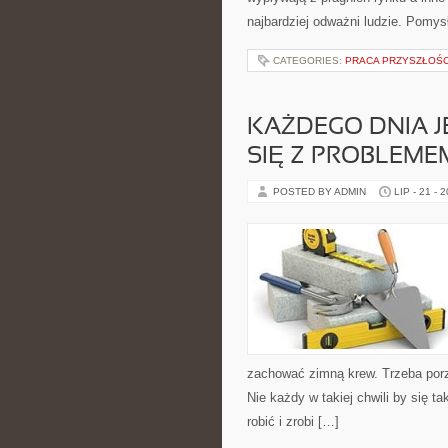
najbardziej odważni ludzie. Pomysł
CATEGORIES:
PRACA PRZYSZŁOŚC
KAŻDEGO DNIA J
SIĘ Z PROBLEME
POSTED BY ADMIN
LIP - 21 - 
zachować zimną krew. Trzeba porz
Nie każdy w takiej chwili by się t
robić i zrobi […]