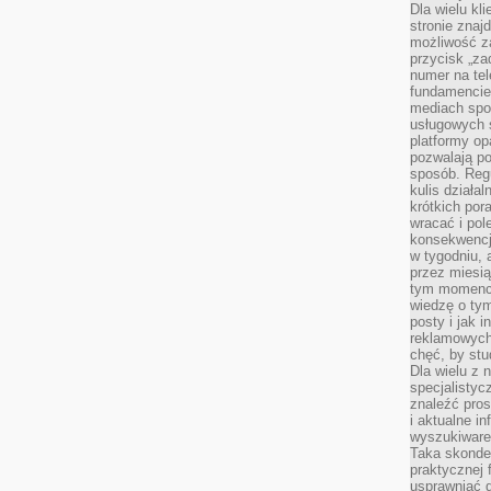
Dla wielu kl
stronie znaj
możliwość za
przycisk „za
numer na te
fundamencie 
mediach spo
usługowych 
platformy opa
pozwalają po
sposób. Regu
kulis działal
krótkich por
wracać i pol
konsekwencja
w tygodniu, a
przez miesią
tym momencie
wiedzę o tym
posty i jak 
reklamowych
chęć, by stu
Dla wielu z 
specjalisty
znaleźć pros
i aktualne i
wyszukiware
Taka skonde
praktycznej 
usprawniać 