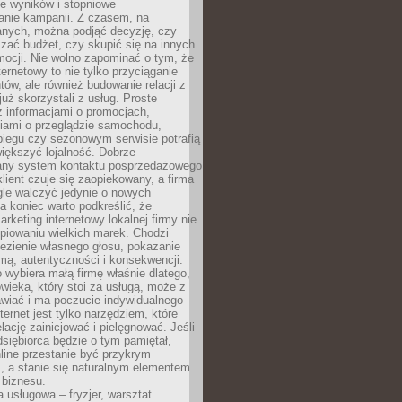
e wyników i stopniowe
anie kampanii. Z czasem, na
anych, można podjąć decyzję, czy
zać budżet, czy skupić się na innych
mocji. Nie wolno zapominać o tym, że
ternetowy to nie tylko przyciąganie
tów, ale również budowanie relacji z
już skorzystali z usług. Proste
z informacjami o promocjach,
iami o przeglądzie samochodu,
biegu czy sezonowym serwisie potrafią
iększyć lojalność. Dobrze
any system kontaktu posprzedażowego
klient czuje się zaopiekowany, a firma
gle walczyć jedynie o nowych
a koniec warto podkreślić, że
rketing internetowy lokalnej firmy nie
piowaniu wielkich marek. Chodzi
lezienie własnego głosu, pokazanie
rmą, autentyczności i konsekwencji.
o wybiera małą firmę właśnie dlatego,
owieka, który stoi za usługą, może z
wiać i ma poczucie indywidualnego
ternet jest tylko narzędziem, które
lację zainicjować i pielęgnować. Jeśli
dsiębiorca będzie o tym pamiętał,
line przestanie być przykrym
, a stanie się naturalnym elementem
 biznesu.
a usługowa – fryzjer, warsztat