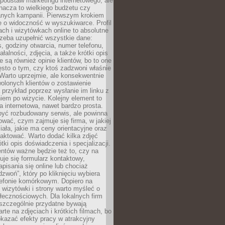
podstaw marketingu internetowego, ale
nacza to wielkiego budżetu czy
nych kampanii. Pierwszym krokiem
e o widoczność w wyszukiwarce. Profil
ch i wizytówkach online to absolutne
zeba uzupełnić wszystkie dane:
, godziny otwarcia, numer telefonu,
ałalności, zdjęcia, a także krótki opis
e są również opinie klientów, bo to one
sto o tym, czy ktoś zadzwoni właśnie
. Warto uprzejmie, ale konsekwentnie
olonych klientów o zostawienie
a przykład poprzez wysłanie im linku z
em po wizycie. Kolejny element to
a internetowa, nawet bardzo prosta.
być rozbudowany serwis, ale powinna
ować, czym zajmuje się firma, w jakiej
ziała, jakie ma ceny orientacyjne oraz
taktować. Warto dodać kilka zdjęć
rótki opis doświadczenia i specjalizacji.
ientów ważne będzie też to, czy na
duje się formularz kontaktowy,
pisania się online lub chociaż
dzwoń”, który po kliknięciu wybiera
lefonie komórkowym. Dopiero na
wizytówki i strony warto myśleć o
łecznościowych. Dla lokalnych firm
szczególnie przydatne bywają
rte na zdjęciach i krótkich filmach, bo
kazać efekty pracy w atrakcyjny