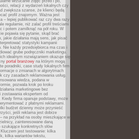
larne wrzucanie zdjęć przed i po,
ności, relacji z wydarzeń lokalnych czy
ad zwiększa szanse, że klienci będą
ecać profil znajomym. Ważna jest
 – lepiej publikować raz czy dwa razy
le regularnie, niż zalać profil treściami
c i potem zamilknąć na pół roku. W
 pojawia się pytanie, skąd brać
, jakie działania mają sens, jak pisać
interpretować statystyki kampanii
. Nie każdy przedsiębiorca ma czas i
diować grube podręczniki marketingu.
nich idealnym rozwiązaniem okazuje się
czny
portal branżowy
na którym mogą
te poradniki, case study lokalnych firm
nformacje o zmianach w algorytmach
k czy zasadach reklamowania usług.
nsowana wiedza, podana w
formie, pozwala krok po kroku
działania marketingowe bez
i zostawania ekspertem od
. Kiedy firma opanuje podstawy, może
erymentować z płatnymi reklamami.
lki budżet dzienny może przynieść
zyści, jeśli reklama jest dobrze
 – na przykład na osoby mieszkające w
zielnicy, zainteresowane daną
b szukające konkretnych słów
Kluczem jest testowanie: kilka
k, kilka wariantów tekstu,