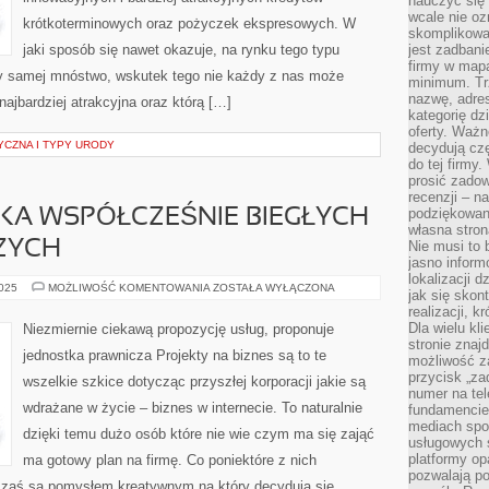
nauczyć się 
wcale nie oz
krótkoterminowych oraz pożyczek ekspresowych. W
skomplikowa
jaki sposób się nawet okazuje, na rynku tego typu
jest zadbani
firmy w mapa
zy samej mnóstwo, wskutek tego nie każdy z nas może
minimum. Tr
nazwę, adres
 najbardziej atrakcyjna oraz którą […]
kategorię dzi
oferty. Ważn
YCZNA I TYPY URODY
decydują czę
do tej firmy
prosić zadow
recenzji – n
podziękowani
KA WSPÓŁCZEŚNIE BIEGŁYCH
własna stron
ZYCH
Nie musi to 
jasno inform
lokalizacji d
WIELE
2025
MOŻLIWOŚĆ KOMENTOWANIA
ZOSTAŁA WYŁĄCZONA
jak się skon
OSÓB
realizacji, k
SZUKA
WSPÓŁCZEŚNIE
Dla wielu kl
Niezmiernie ciekawą propozycję usług, proponuje
BIEGŁYCH
stronie znaj
USŁUG
jednostka prawnicza Projekty na biznes są to te
PRAWNICZYCH
możliwość za
przycisk „za
wszelkie szkice dotycząc przyszłej korporacji jakie są
numer na te
wdrażane w życie – biznes w internecie. To naturalnie
fundamencie 
mediach spo
dzięki temu dużo osób które nie wie czym ma się zająć
usługowych 
platformy opa
ma gotowy plan na firmę. Co poniektóre z nich
pozwalają po
e zaś są pomysłem kreatywnym na który decydują się