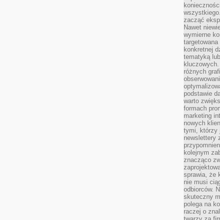
koniecznośc
wszystkiego
zacząć eksp
Nawet niewie
wymierne kor
targetowana
konkretnej d
tematyką lu
kluczowych. 
różnych grafi
obserwowani
optymalizow
podstawie d
warto zwięks
formach pro
marketing in
nowych klien
tymi, którzy 
newslettery 
przypomnien
kolejnym za
znacząco zw
zaprojektow
sprawia, że 
nie musi cią
odbiorców. N
skuteczny ma
polega na ko
raczej o zna
twarzy za fi