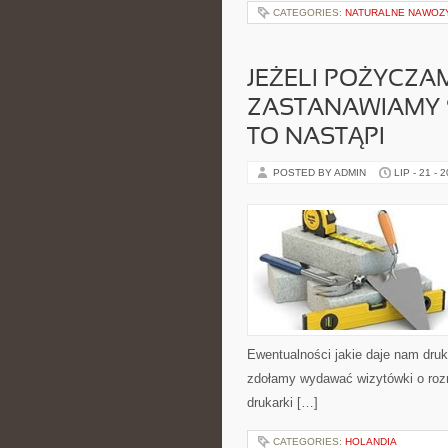
CATEGORIES:
NATURALNE NAWOZY
JEŻELI POŻYCZA
ZASTANAWIAMY S
TO NASTĄPI
POSTED BY ADMIN
LIP - 21 - 
Ewentualności jakie daje nam dru
zdołamy wydawać wizytówki o rozma
drukarki […]
CATEGORIES:
HOLANDIA