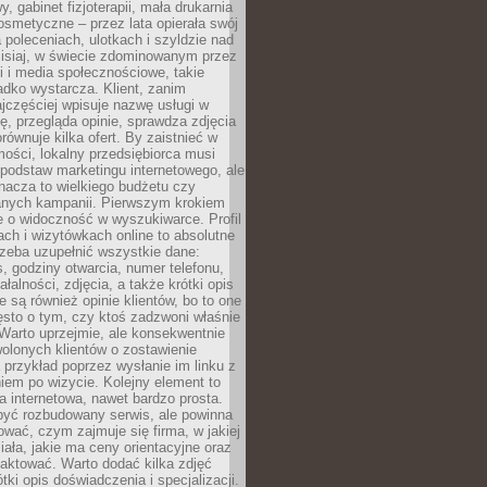
 gabinet fizjoterapii, mała drukarnia
osmetyczne – przez lata opierała swój
 poleceniach, ulotkach i szyldzie nad
zisiaj, w świecie zdominowanym przez
 i media społecznościowe, takie
adko wystarcza. Klient, zanim
jczęściej wpisuje nazwę usługi w
, przegląda opinie, sprawdza zdjęcia
porównuje kilka ofert. By zaistnieć w
ości, lokalny przedsiębiorca musi
podstaw marketingu internetowego, ale
nacza to wielkiego budżetu czy
nych kampanii. Pierwszym krokiem
e o widoczność w wyszukiwarce. Profil
ch i wizytówkach online to absolutne
zeba uzupełnić wszystkie dane:
, godziny otwarcia, numer telefonu,
ałalności, zdjęcia, a także krótki opis
e są również opinie klientów, bo to one
sto o tym, czy ktoś zadzwoni właśnie
. Warto uprzejmie, ale konsekwentnie
olonych klientów o zostawienie
a przykład poprzez wysłanie im linku z
em po wizycie. Kolejny element to
a internetowa, nawet bardzo prosta.
być rozbudowany serwis, ale powinna
ować, czym zajmuje się firma, w jakiej
ziała, jakie ma ceny orientacyjne oraz
taktować. Warto dodać kilka zdjęć
rótki opis doświadczenia i specjalizacji.