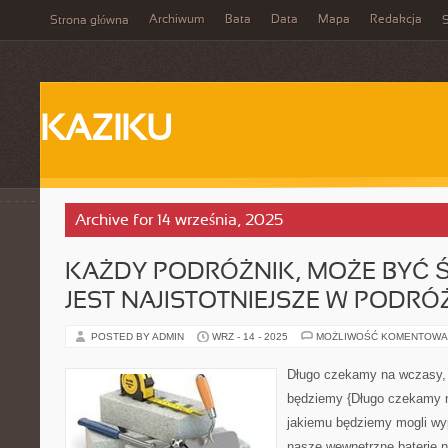
Archiwum
Bata
Data
Mapa
Redakcja
Strona główna
S
KAZIKU
Archive for 14 września, 2025
KAŻDY PODRÓŻNIK, MOŻE BYĆ 
JEST NAJISTOTNIEJSZE W PODR
POSTED BY ADMIN
WRZ - 14 - 2025
MOŻLIWOŚĆ KOMENTOWA
Długo czekamy na wczasy, 
będziemy {Długo czekamy n
jakiemu będziemy mogli wy
nasze wewnętrzne baterie n