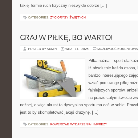
takiej formie ruch fizyczny niezwykle dobrze […]
CATEGORIES:
ŻYCIORYSY ŚWIĘTYCH
GRAJ W PIŁKĘ, BO WARTO!
POSTED BY ADMIN
WRZ - 14 - 2025
MOŻLIWOŚĆ KOMENTOWA
Piłka nożna – sport dla ka
iż absolutnie każda osoba, 
bardzo interesującego zajęc
wziąć pod uwagę piłkę nożn
fajniejszych sportów, aniżel
na prawie całym świecie zwa
nożnej, a więc akurat ta dyscyplina sportu ma coś w sobie. Praw
jest to by skompletować jakąś drużynę, […]
CATEGORIES:
ROWEROWE WYDARZENIA I IMPREZY