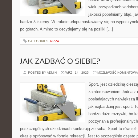
wielu przypadkach w doborz
jakości popełniamy błąd, ja
bardzo żałujemy. W trakcie urlopu nastawiamy się na wypoczynek
po górach. A mimo to decydujemy się na posiłki […]
CATEGORIES:
PIZZA
JAK ZADBAĆ O SIEBIE?
POSTED BY ADMIN
WRZ - 14 - 2025
MOŻLIWOŚĆ KOMENTOWA
Sport, jest dziedziną cies
zainteresowaniem Jedną z n
posiadających największą li
jak najbardziej jest sport. 
bardzo dużo rozrywki, bo k
poczynania profesjonalnych
poszczególnych dziedzinach konkurują ze sobą. Sport to również
okazję spróbować w formie rekreacji. Jest to szczególnie często 