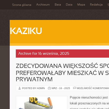
Archiwum
Bata
Data
Mapa
Redakcja
Strona główna
S
KAZIKU
Archive for 16 września, 2025
ZDECYDOWANA WIĘKSZOŚĆ SP
PREFEROWAŁABY MIESZKAĆ W 
PRYWATNYM
POSTED BY ADMIN
WRZ - 16 - 2025
MOŻLIWOŚĆ KOMENTOWA
Pojęcie nieruchomości jest
lokali przeznaczonych na 