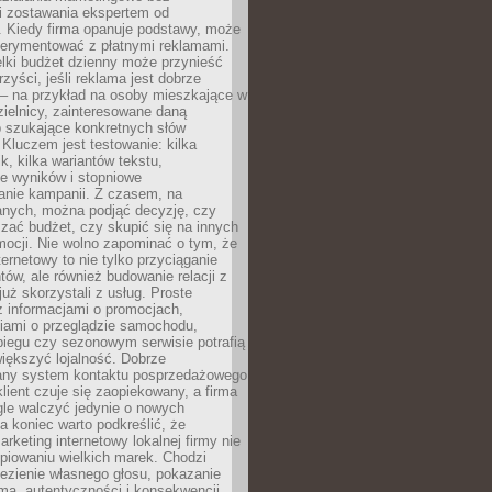
i zostawania ekspertem od
. Kiedy firma opanuje podstawy, może
erymentować z płatnymi reklamami.
lki budżet dzienny może przynieść
zyści, jeśli reklama jest dobrze
 – na przykład na osoby mieszkające w
zielnicy, zainteresowane daną
b szukające konkretnych słów
Kluczem jest testowanie: kilka
k, kilka wariantów tekstu,
e wyników i stopniowe
anie kampanii. Z czasem, na
anych, można podjąć decyzję, czy
zać budżet, czy skupić się na innych
mocji. Nie wolno zapominać o tym, że
ternetowy to nie tylko przyciąganie
tów, ale również budowanie relacji z
już skorzystali z usług. Proste
z informacjami o promocjach,
iami o przeglądzie samochodu,
biegu czy sezonowym serwisie potrafią
iększyć lojalność. Dobrze
any system kontaktu posprzedażowego
klient czuje się zaopiekowany, a firma
gle walczyć jedynie o nowych
a koniec warto podkreślić, że
rketing internetowy lokalnej firmy nie
piowaniu wielkich marek. Chodzi
lezienie własnego głosu, pokazanie
rmą, autentyczności i konsekwencji.