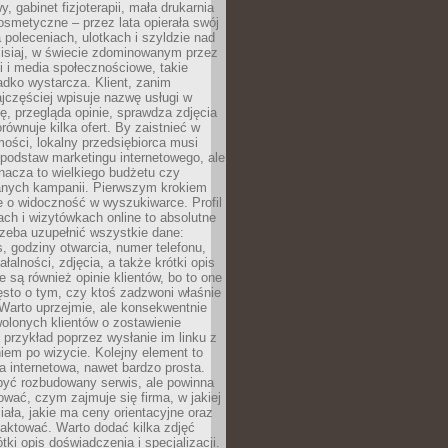
 gabinet fizjoterapii, mała drukarnia
osmetyczne – przez lata opierała swój
 poleceniach, ulotkach i szyldzie nad
zisiaj, w świecie zdominowanym przez
 i media społecznościowe, takie
adko wystarcza. Klient, zanim
jczęściej wpisuje nazwę usługi w
, przegląda opinie, sprawdza zdjęcia
porównuje kilka ofert. By zaistnieć w
ości, lokalny przedsiębiorca musi
podstaw marketingu internetowego, ale
nacza to wielkiego budżetu czy
nych kampanii. Pierwszym krokiem
e o widoczność w wyszukiwarce. Profil
ch i wizytówkach online to absolutne
zeba uzupełnić wszystkie dane:
, godziny otwarcia, numer telefonu,
ałalności, zdjęcia, a także krótki opis
e są również opinie klientów, bo to one
sto o tym, czy ktoś zadzwoni właśnie
. Warto uprzejmie, ale konsekwentnie
olonych klientów o zostawienie
a przykład poprzez wysłanie im linku z
em po wizycie. Kolejny element to
a internetowa, nawet bardzo prosta.
być rozbudowany serwis, ale powinna
ować, czym zajmuje się firma, w jakiej
ziała, jakie ma ceny orientacyjne oraz
taktować. Warto dodać kilka zdjęć
rótki opis doświadczenia i specjalizacji.