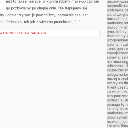
LUDZKIEGO
jest to także miejsce, w którym robimy make-up czy się
obserwowani
optymalizow
go pozbywamy po długim dniu. Nie frapujemy się
podstawie d
warto zwięks
y i gdzie trzymać je powinniśmy, najważniejsza jest
formach pro
ch. Jednakże, tak jak z wieloma produktami, […]
marketing in
nowych klien
tymi, którzy 
 I REINTRODUKCJA ZWIERZYNY
newslettery 
przypomnien
kolejnym za
znacząco zw
zaprojektow
sprawia, że 
nie musi cią
odbiorców. N
skuteczny ma
polega na ko
raczej o zna
twarzy za fi
Klient częst
że widzi czł
nim porozma
podejścia. In
pomaga tę re
lokalny prze
marketing on
obowiązkiem
rozwoju jego
Lokalna firm