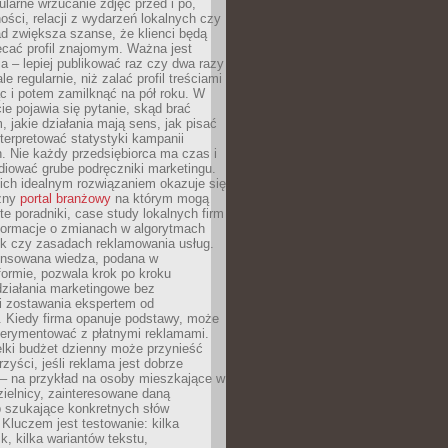
larne wrzucanie zdjęć przed i po,
ności, relacji z wydarzeń lokalnych czy
ad zwiększa szanse, że klienci będą
ecać profil znajomym. Ważna jest
 – lepiej publikować raz czy dwa razy
le regularnie, niż zalać profil treściami
c i potem zamilknąć na pół roku. W
 pojawia się pytanie, skąd brać
, jakie działania mają sens, jak pisać
interpretować statystyki kampanii
. Nie każdy przedsiębiorca ma czas i
diować grube podręczniki marketingu.
nich idealnym rozwiązaniem okazuje się
czny
portal branżowy
na którym mogą
te poradniki, case study lokalnych firm
nformacje o zmianach w algorytmach
k czy zasadach reklamowania usług.
nsowana wiedza, podana w
formie, pozwala krok po kroku
działania marketingowe bez
i zostawania ekspertem od
. Kiedy firma opanuje podstawy, może
erymentować z płatnymi reklamami.
lki budżet dzienny może przynieść
zyści, jeśli reklama jest dobrze
 – na przykład na osoby mieszkające w
zielnicy, zainteresowane daną
b szukające konkretnych słów
Kluczem jest testowanie: kilka
k, kilka wariantów tekstu,