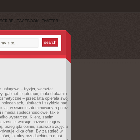
SCRIBE
FACEBOOK
TWITTER
a usługowa – fryzjer, warsztat
 gabinet fizjoterapii, mała drukarnia
osmetyczne – przez lata opierała swój
 poleceniach, ulotkach i szyldzie nad
zisiaj, w świecie zdominowanym przez
 i media społecznościowe, takie
adko wystarcza. Klient, zanim
jczęściej wpisuje nazwę usługi w
, przegląda opinie, sprawdza zdjęcia
porównuje kilka ofert. By zaistnieć w
ości, lokalny przedsiębiorca musi