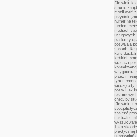
Dla wielu kl
stronie znaj
możliwość za
przycisk „za
numer na te
fundamencie 
mediach spo
usługowych 
platformy opa
pozwalają po
sposób. Regu
kulis działal
krótkich por
wracać i pol
konsekwencja
w tygodniu, a
przez miesią
tym momencie
wiedzę o tym
posty i jak 
reklamowych
chęć, by stu
Dla wielu z 
specjalisty
znaleźć pros
i aktualne i
wyszukiware
Taka skonde
praktycznej 
usprawniać 