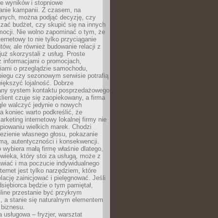
e wyników i stopniowe
anie kampanii. Z czasem, na
anych, można podjąć decyzję, czy
zać budżet, czy skupić się na innych
mocji. Nie wolno zapominać o tym, że
ternetowy to nie tylko przyciąganie
tów, ale również budowanie relacji z
już skorzystali z usług. Proste
z informacjami o promocjach,
iami o przeglądzie samochodu,
biegu czy sezonowym serwisie potrafią
iększyć lojalność. Dobrze
any system kontaktu posprzedażowego
klient czuje się zaopiekowany, a firma
gle walczyć jedynie o nowych
a koniec warto podkreślić, że
rketing internetowy lokalnej firmy nie
piowaniu wielkich marek. Chodzi
lezienie własnego głosu, pokazanie
rmą, autentyczności i konsekwencji.
o wybiera małą firmę właśnie dlatego,
owieka, który stoi za usługą, może z
wiać i ma poczucie indywidualnego
ternet jest tylko narzędziem, które
lację zainicjować i pielęgnować. Jeśli
dsiębiorca będzie o tym pamiętał,
line przestanie być przykrym
, a stanie się naturalnym elementem
 biznesu.
a usługowa – fryzjer, warsztat