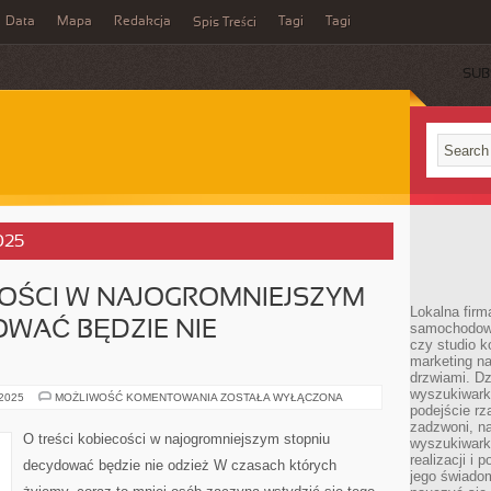
Data
Mapa
Redakcja
Tagi
Tagi
Spis Treści
SUB
025
COŚCI W NAJOGROMNIEJSZYM
Lokalna firm
WAĆ BĘDZIE NIE
samochodowy,
czy studio k
marketing na
drzwiami. D
wyszukiwarki
O
 2025
MOŻLIWOŚĆ KOMENTOWANIA
ZOSTAŁA WYŁĄCZONA
TREŚCI
podejście rz
KOBIECOŚCI
zadzwoni, na
W
O treści kobiecości w najogromniejszym stopniu
wyszukiwarkę
NAJOGROMNIEJSZYM
STOPNIU
realizacji i 
decydować będzie nie odzież W czasach których
DECYDOWAĆ
jego świadom
BĘDZIE