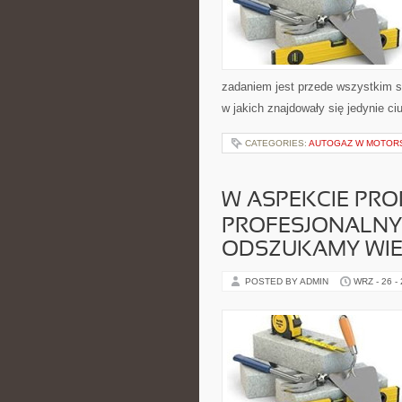
zadaniem jest przede wszystkim s
w jakich znajdowały się jedynie c
CATEGORIES:
AUTOGAZ W MOTORS
W ASPEKCIE P
PROFESJONALNY
ODSZUKAMY WIE
POSTED BY ADMIN
WRZ - 26 -