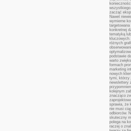
koniecznośc
wszystkiego
zacząć eksp
Nawet niewie
wymierne kor
targetowana
konkretnej d
tematyką lu
kluczowych. 
różnych grafi
obserwowani
optymalizow
podstawie d
warto zwięks
formach pro
marketing in
nowych klien
tymi, którzy 
newslettery 
przypomnien
kolejnym za
znacząco zw
zaprojektow
sprawia, że 
nie musi cią
odbiorców. N
skuteczny ma
polega na ko
raczej o zna
twarzy za fi