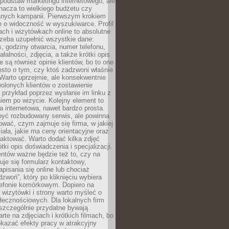
podstaw marketingu internetowego, ale
nacza to wielkiego budżetu czy
nych kampanii. Pierwszym krokiem
e o widoczność w wyszukiwarce. Profil
ch i wizytówkach online to absolutne
zeba uzupełnić wszystkie dane:
, godziny otwarcia, numer telefonu,
ałalności, zdjęcia, a także krótki opis
e są również opinie klientów, bo to one
sto o tym, czy ktoś zadzwoni właśnie
. Warto uprzejmie, ale konsekwentnie
olonych klientów o zostawienie
a przykład poprzez wysłanie im linku z
em po wizycie. Kolejny element to
a internetowa, nawet bardzo prosta.
być rozbudowany serwis, ale powinna
ować, czym zajmuje się firma, w jakiej
ziała, jakie ma ceny orientacyjne oraz
taktować. Warto dodać kilka zdjęć
rótki opis doświadczenia i specjalizacji.
ientów ważne będzie też to, czy na
duje się formularz kontaktowy,
pisania się online lub chociaż
dzwoń”, który po kliknięciu wybiera
lefonie komórkowym. Dopiero na
wizytówki i strony warto myśleć o
łecznościowych. Dla lokalnych firm
szczególnie przydatne bywają
rte na zdjęciach i krótkich filmach, bo
kazać efekty pracy w atrakcyjny