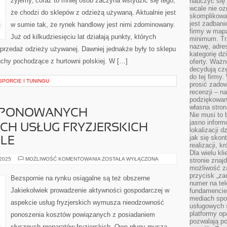
żyjemy, coraz to mniej osób zaczyna wstydzić się tego,
nauczyć się 
NIE
GARDEROBA
wcale nie oz
że chodzi do sklepów z odzieżą używaną. Aktualnie jest
skomplikowa
jest zadbani
w sumie tak, że rynek handlowy jest nimi zdominowany.
firmy w mapa
Już od kilkudziesięciu lat działają punkty, których
minimum. Tr
nazwę, adres
przedaż odzieży używanej. Dawniej jednakże były to sklepu
kategorię dzi
iuchy pochodzące z hurtowni polskiej. W […]
oferty. Ważn
decydują czę
do tej firmy
PORCIE I TUNINGU
prosić zadow
recenzji – n
podziękowani
własna stron
ROPONOWANYCH
Nie musi to 
jasno inform
CH USŁUG FRYZJERSKICH
lokalizacji d
jak się skon
LE
realizacji, k
Dla wielu kl
W
 2025
MOŻLIWOŚĆ KOMENTOWANIA
ZOSTAŁA WYŁĄCZONA
stronie znaj
ASPEKCIE
możliwość za
PROPONOWANYCH
przycisk „za
PROFESJONALNYCH
Bezspornie na rynku osiągalne są też obszerne
USŁUG
numer na te
FRYZJERSKICH
Jakiekolwiek prowadzenie aktywności gospodarczej w
fundamencie 
ODSZUKAMY
WIELE
mediach spo
aspekcie usług fryzjerskich wymusza nieodzowność
usługowych 
platformy opa
ponoszenia kosztów powiązanych z posiadaniem
pozwalają po
słusznych preparatów fryzjerskich. Owe płyny muszą