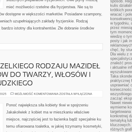
sposób. Regu
kulis działal
mieć możliwości rzetelne dla fryzjerstwa. Nie są to
krótkich por
atów dostępne w większości marketów. Posiadane szampony,
wracać i pol
konsekwencja
niach uzupełniających zakłady fryzjerskie. Rodzaj
w tygodniu, a
przez miesią
bardzo istotny dla kontrahentów. Złe dobranie środków
tym momencie
wiedzę o tym
posty i jak 
reklamowych
chęć, by stu
Dla wielu z 
specjalisty
znaleźć pros
ZELKIEGO RODZAJU MAZIDEŁ
i aktualne i
wyszukiware
ÓW DO TWARZY, WŁOSÓW I
Taka skonde
praktycznej 
UDZKIEGO
usprawniać 
koniecznośc
wszystkiego
STOSOWANIE
 2025
MOŻLIWOŚĆ KOMENTOWANIA
ZOSTAŁA WYŁĄCZONA
WSZELKIEGO
zacząć eksp
RODZAJU
Nawet niewie
MAZIDEŁ
Ponoć największa siła kobiety tkwi w spojrzeniu
I
wymierne kor
FARMACEUTYKÓW
targetowana
Jakakolwiek z kobiet ma w mieszkaniu właściwe
DO
konkretnej d
TWARZY,
miejsce, najczęściej jest to łazienka bądź specjalnie ku
WŁOSÓW
tematyką lu
I
kluczowych. 
temu ofiarowana toaletka, w jakiej trzymamy kosmetyki,
CAŁEGO
różnych grafi
CIAŁA