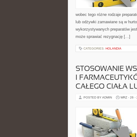
wobec tego różne rodzaje prepar
lub odżywki zamawiane są w hurtow
wykorzystywanych preparatów jest 
może sprawiać rezygnację […]
CATEGORIES:
HOLANDIA
STOSOWANIE WS
I FARMACEUTYK
CAŁEGO CIAŁA L
POSTED BY ADMIN
WRZ - 26 -