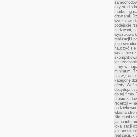
samochodowy,
czy studio k
marketing na
drzwiami. D
wyszukiwarki
podejście rz
zadzwoni, na
wyszukiwarkę
realizacji i 
jego świadom
nauczyć się 
wcale nie oz
skomplikowa
jest zadbani
firmy w mapa
minimum. Tr
nazwę, adres
kategorię dzi
oferty. Ważn
decydują czę
do tej firmy
prosić zadow
recenzji – n
podziękowani
własna stron
Nie musi to 
jasno inform
lokalizacji d
jak się skon
realizacji, k