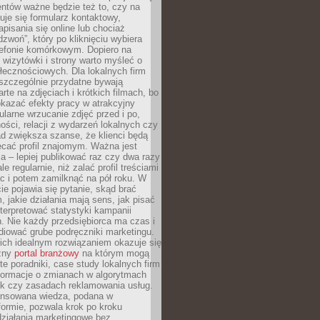
ientów ważne będzie też to, czy na
duje się formularz kontaktowy,
pisania się online lub chociaż
dzwoń”, który po kliknięciu wybiera
lefonie komórkowym. Dopiero na
wizytówki i strony warto myśleć o
łecznościowych. Dla lokalnych firm
szczególnie przydatne bywają
rte na zdjęciach i krótkich filmach, bo
kazać efekty pracy w atrakcyjny
larne wrzucanie zdjęć przed i po,
ności, relacji z wydarzeń lokalnych czy
ad zwiększa szanse, że klienci będą
ecać profil znajomym. Ważna jest
 – lepiej publikować raz czy dwa razy
le regularnie, niż zalać profil treściami
c i potem zamilknąć na pół roku. W
 pojawia się pytanie, skąd brać
, jakie działania mają sens, jak pisać
interpretować statystyki kampanii
. Nie każdy przedsiębiorca ma czas i
diować grube podręczniki marketingu.
nich idealnym rozwiązaniem okazuje się
czny
portal branżowy
na którym mogą
te poradniki, case study lokalnych firm
nformacje o zmianach w algorytmach
k czy zasadach reklamowania usług.
nsowana wiedza, podana w
formie, pozwala krok po kroku
działania marketingowe bez