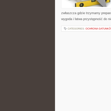
zwłaszcza gdzie trzymamy preparat
wygoda i łatwa przystępność do ni
CATEGORIES:
OCHRONA GATUNKÓW