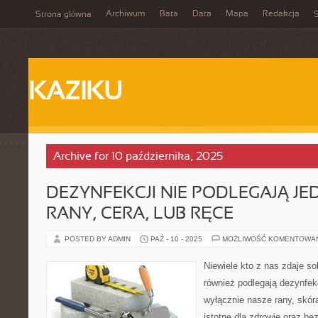
Archiwum
Bata
Data
Mapa
Redakcja
Strona główna
S
KAZIKU
Archive for 10 października, 2025
DEZYNFEKCJI NIE PODLEGAJĄ JE
RANY, CERA, LUB RĘCE
POSTED BY ADMIN
PAŹ - 10 - 2025
MOŻLIWOŚĆ KOMENTOWA
Niewiele kto z nas zdaje so
również podlegają dezynfekc
wyłącznie nasze rany, skóra
istotne dla zdrowie oraz be