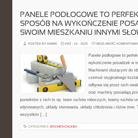
PANELE PODŁOGOWE TO PERFE
SPOSÓB NA WYKOŃCZENIE POS
SWOIM MIESZKANIU INNYMI SŁO
POSTED BY ADMIN
PAŹ - 10 - 2025
MOŻLIWOŚĆ KOMENTOWA
Panele podłogowe to perfe
wykończenie posadzek w s
Machinami służącymi do ob
czemuś oryginalnego kształt
odbywa się przez ruch owal
oraz machiny posiadają prz
poniektóre z nich to np. team ruchów roboczych, teamy ruchów u
edytowanych, układy sterowania, układy chłodzenia i różne inne. 
wszystkim […]
CATEGORIES:
BOCHEN-CHLEBA