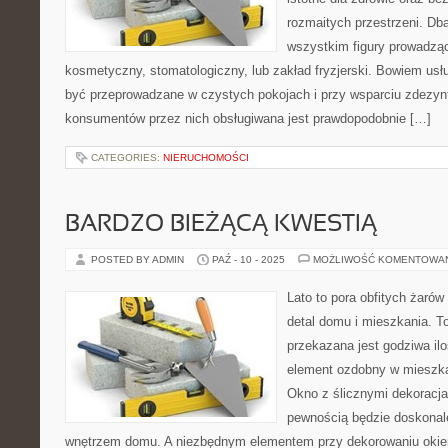
rozmaitych przestrzeni. Db
wszystkim figury prowadząc
kosmetyczny, stomatologiczny, lub zakład fryzjerski. Bowiem usł
być przeprowadzane w czystych pokojach i przy wsparciu zdezyn
konsumentów przez nich obsługiwana jest prawdopodobnie […]
CATEGORIES:
NIERUCHOMOŚCI
BARDZO BIEŻĄCĄ KWESTIĄ
POSTED BY ADMIN
PAŹ - 10 - 2025
MOŻLIWOŚĆ KOMENTOWA
Lato to pora obfitych żarów
detal domu i mieszkania. To
przekazana jest godziwa ilo
element ozdobny w mieszka
Okno z ślicznymi dekoracjam
pewnością będzie doskonal
wnętrzem domu. A niezbędnym elementem przy dekorowaniu okien 