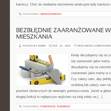
karniszy. Choć do niedawna niezmiernie atrakcyjne były karnisze 
CATEGORIES:
NIERUCHOMOŚCI
BEZBŁĘDNIE ZAARANŻOWANE 
MIESZKANIA
POSTED BY ADMIN
PAŹ - 10 - 2025
MOŻLIWOŚĆ KOMENTOWA
Kiedy decydujemy się na za
się zastanowić jakie mamy
decydujemy się na zamontow
zastanowić jakie mamy w s
Czy zależy nam, aby pełnił
ozdobną lub zależy nam na
promieni słonecznych do wewnątrz pomieszczenia. Jeżeli w główn
drugiej funkcji to najlepszym wyjściem są tutaj rolety na […]
CATEGORIES:
POMORSKIE TAJEMNICE