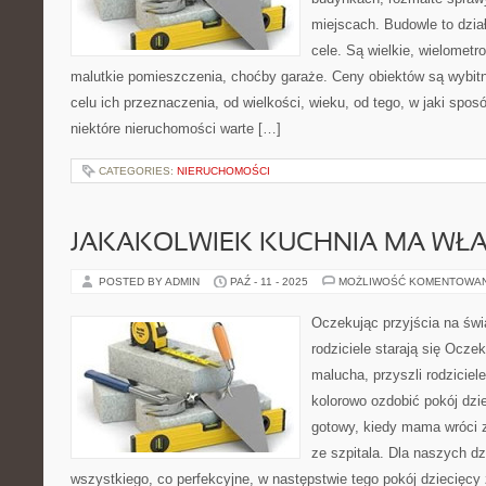
miejscach. Budowle to dział
cele. Są wielkie, wielometr
malutkie pomieszczenia, choćby garaże. Ceny obiektów są wybitn
celu ich przeznaczenia, od wielkości, wieku, od tego, w jaki spo
niektóre nieruchomości warte […]
CATEGORIES:
NIERUCHOMOŚCI
JAKAKOLWIEK KUCHNIA MA WŁA
POSTED BY ADMIN
PAŹ - 11 - 2025
MOŻLIWOŚĆ KOMENTOWA
Oczekując przyjścia na świ
rodziciele starają się Oczek
malucha, przyszli rodziciele
kolorowo ozdobić pokój dzi
gotowy, kiedy mama wróci 
ze szpitala. Dla naszych 
wszystkiego, co perfekcyjne, w następstwie tego pokój dziecięcy 