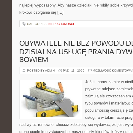
najlepiej wyposażony. Aby nasze dzieciaki nie robiły sobie krzyw
kroków, czołgania się […]
CATEGORIES:
NIERUCHOMOŚCI
OBYWATELE NIE BEZ POWODU DE
DZISIAJ NA USŁUGĘ PRANIA DY
BOWIEM
POSTED BY ADMIN
PAŹ - 11 - 2025
MOŻLIWOŚĆ KOMENTOWA
Jeżeli mamy zamiar w nie
prywatne miejsce zamieszka
zajmują się czyszczeniem 
typu towarów i materiałów, 
popularnością cieszą się z
usługi, a w takim razie pra
nad wyraz rentowne, chociaż zdołałoby się wydawać, że jest wyr
grono ciągle korzystających z naszej oferty klientów, którzy od c