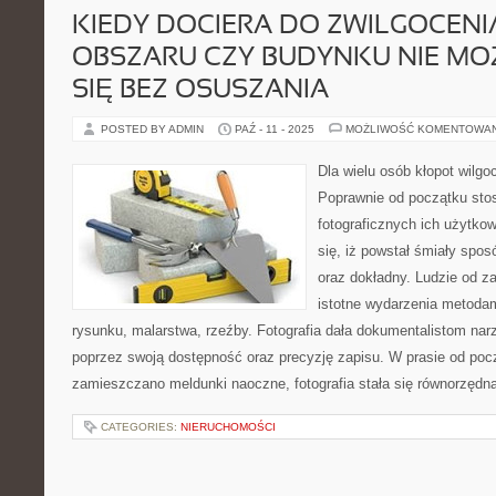
KIEDY DOCIERA DO ZWILGOCEN
OBSZARU CZY BUDYNKU NIE MO
SIĘ BEZ OSUSZANIA
POSTED BY ADMIN
PAŹ - 11 - 2025
MOŻLIWOŚĆ KOMENTOWA
Dla wielu osób kłopot wilgoc
Poprawnie od początku stos
fotograficznych ich użytkow
się, iż powstał śmiały spos
oraz dokładny. Ludzie od za
istotne wydarzenia metoda
rysunku, malarstwa, rzeźby. Fotografia dała dokumentalistom na
poprzez swoją dostępność oraz precyzję zapisu. W prasie od począ
zamieszczano meldunki naoczne, fotografia stała się równorzędn
CATEGORIES:
NIERUCHOMOŚCI