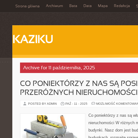
Archiwum
Bata
Data
Mapa
Redakcja
Strona główna
S
KAZIKU
Archive for 11 października, 2025
CO PONIEKTÓRZY Z NAS SĄ POS
PRZERÓŻNYCH NIERUCHOMOŚCI
POSTED BY ADMIN
PAŹ - 11 - 2025
MOŻLIWOŚĆ KOMENTOWA
Co poniektórzy z nas są wł
nieruchomości W różnych m
budynki. Nasz dom jest bu
budynkach, rozmaite spraw