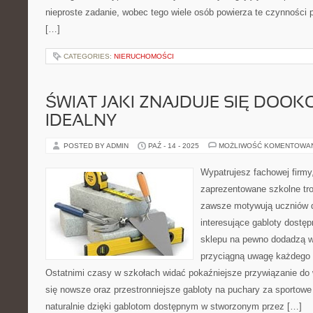
nieproste zadanie, wobec tego wiele osób powierza te czynności 
[…]
CATEGORIES:
NIERUCHOMOŚCI
ŚWIAT JAKI ZNAJDUJE SIĘ DOOK
IDEALNY
POSTED BY ADMIN
PAŹ - 14 - 2025
MOŻLIWOŚĆ KOMENTOWA
Wypatrujesz fachowej firmy
zaprezentowane szkolne tro
zawsze motywują uczniów do
interesujące gabloty dostę
sklepu na pewno dodadzą w
przyciągną uwagę każdego 
Ostatnimi czasy w szkołach widać pokaźniejsze przywiązanie do 
się nowsze oraz przestronniejsze gabloty na puchary za sportowe
naturalnie dzięki gablotom dostępnym w stworzonym przez […]