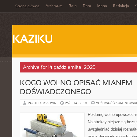
Archiwum
Bata
Data
Mapa
Redakcja
Strona główna
S
KAZIKU
Archive for 14 października, 2025
KOGO WOLNO OPISAĆ MIANEM
DOŚWIADCZONEGO
POSTED BY ADMIN
PAŹ - 14 - 2025
MOŻLIWOŚĆ KOMENTOWA
Reklamę wolno upowszechn
Najatrakcyjniejsze są bezs
uwzględniać dzisiaj rozmait
przez doświadczonych foto