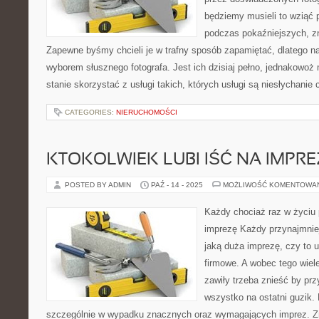
będziemy musieli to wziąć
podczas pokaźniejszych, z
Zapewne byśmy chcieli je w trafny sposób zapamiętać, dlatego n
wyborem słusznego fotografa. Jest ich dzisiaj pełno, jednakowo
stanie skorzystać z usługi takich, których usługi są niesłychanie
CATEGORIES:
NIERUCHOMOŚCI
KTOKOLWIEK LUBI IŚĆ NA IMPRE
POSTED BY ADMIN
PAŹ - 14 - 2025
MOŻLIWOŚĆ KOMENTOWA
Każdy chociaż raz w życiu 
imprezę Każdy przynajmniej
jaką duża imprezę, czy to u
firmowe. A wobec tego wiele
zawiły trzeba znieść by pr
wszystko na ostatni guzik. 
szczególnie w wypadku znacznych oraz wymagających imprez. Zr