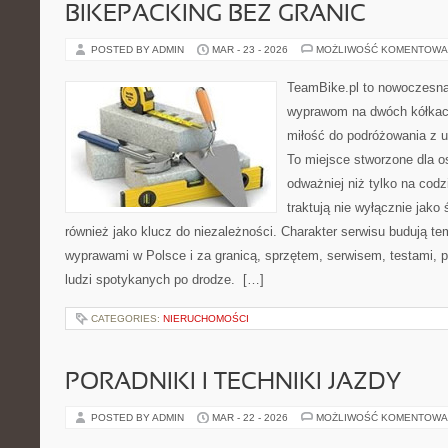
BIKEPACKING BEZ GRANIC
POSTED BY ADMIN
MAR - 23 - 2026
MOŻLIWOŚĆ KOMENTOWA
TeamBike.pl to nowoczesna
wyprawom na dwóch kółkach
miłość do podróżowania z
To miejsce stworzone dla o
odważniej niż tylko na codz
traktują nie wyłącznie jako 
również jako klucz do niezależności. Charakter serwisu budują te
wyprawami w Polsce i za granicą, sprzętem, serwisem, testami, p
ludzi spotykanych po drodze. […]
CATEGORIES:
NIERUCHOMOŚCI
PORADNIKI I TECHNIKI JAZDY
POSTED BY ADMIN
MAR - 22 - 2026
MOŻLIWOŚĆ KOMENTOWA