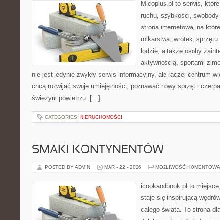
Micoplus.pl to serwis, któr
ruchu, szybkości, swobody 
strona internetowa, na które
rolkarstwa, wrotek, sprzęt
lodzie, a także osoby zain
aktywnością, sportami zim
nie jest jedynie zwykły serwis informacyjny, ale raczej centrum w
chcą rozwijać swoje umiejętności, poznawać nowy sprzęt i czerp
świeżym powietrzu. […]
CATEGORIES:
NIERUCHOMOŚCI
SMAKI KONTYNENTÓW
POSTED BY ADMIN
MAR - 22 - 2026
MOŻLIWOŚĆ KOMENTOWA
icookandbook.pl to miejsce,
staje się inspirującą wędr
całego świata. To strona dl