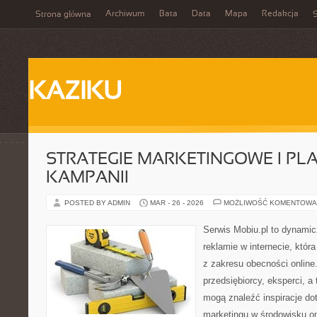
Archiwum
Bata
Data
Mapa
Redakcja
Strona główna
S
KAZIKU
STRATEGIE MARKETINGOWE I P
KAMPANII
POSTED BY ADMIN
MAR - 26 - 2026
MOŻLIWOŚĆ KOMENTOWA
Serwis Mobiu.pl to dynami
reklamie w internecie, któr
z zakresu obecności online
przedsiębiorcy, eksperci, 
mogą znaleźć inspiracje d
marketingu w środowisku onl