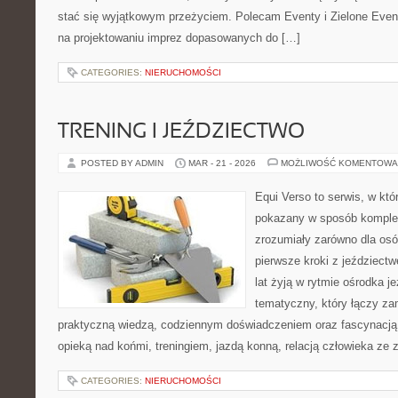
stać się wyjątkowym przeżyciem. Polecam Eventy i Zielone Event
na projektowaniu imprez dopasowanych do […]
CATEGORIES:
NIERUCHOMOŚCI
TRENING I JEŹDZIECTWO
POSTED BY ADMIN
MAR - 21 - 2026
MOŻLIWOŚĆ KOMENTOWA
Equi Verso to serwis, w któ
pokazany w sposób komple
zrozumiały zarówno dla osób
pierwsze kroki z jeździectwe
lat żyją w rytmie ośrodka j
tematyczny, który łączy za
praktyczną wiedzą, codziennym doświadczeniem oraz fascynacją 
opieką nad końmi, treningiem, jazdą konną, relacją człowieka ze 
CATEGORIES:
NIERUCHOMOŚCI