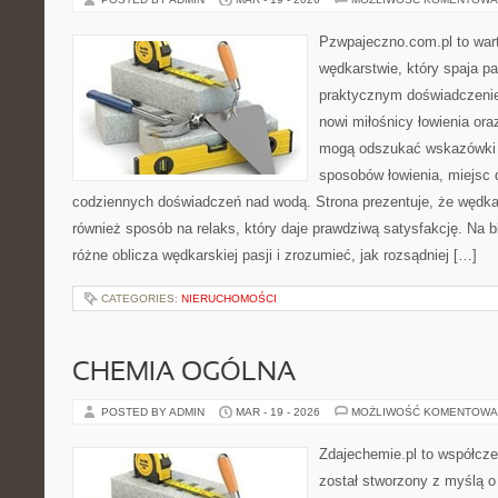
Pzwpajeczno.com.pl to wart
wędkarstwie, który spaja pa
praktycznym doświadczenie
nowi miłośnicy łowienia o
mogą odszukać wskazówki 
sposobów łowienia, miejsc
codziennych doświadczeń nad wodą. Strona prezentuje, że wędkars
również sposób na relaks, który daje prawdziwą satysfakcję. Na 
różne oblicza wędkarskiej pasji i zrozumieć, jak rozsądniej […]
CATEGORIES:
NIERUCHOMOŚCI
CHEMIA OGÓLNA
POSTED BY ADMIN
MAR - 19 - 2026
MOŻLIWOŚĆ KOMENTOWA
Zdajechemie.pl to współcze
został stworzony z myślą 