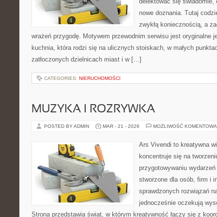
delektować się świadomie, c
nowe doznania. Tutaj codzi
zwykłą koniecznością, a z
wrażeń przygodę. Motywem przewodnim serwisu jest oryginalne jed
kuchnia, która rodzi się na ulicznych stoiskach, w małych punkt
zatłoczonych dzielnicach miast i w […]
CATEGORIES:
NIERUCHOMOŚCI
MUZYKA I ROZRYWKA
POSTED BY ADMIN
MAR - 21 - 2026
MOŻLIWOŚĆ KOMENTOWA
Ars Vivendi to kreatywna wi
koncentruje się na tworzen
przygotowywaniu wydarzeń 
stworzone dla osób, firm i i
sprawdzonych rozwiązań na
jednocześnie oczekują wyso
Strona przedstawia świat, w którym kreatywność łączy się z koo