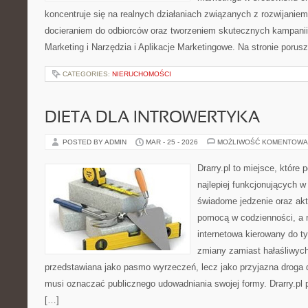
koncentruje się na realnych działaniach związanych z rozwijanie
docieraniem do odbiorców oraz tworzeniem skutecznych kampanii
Marketing i Narzędzia i Aplikacje Marketingowe. Na stronie poru
CATEGORIES:
NIERUCHOMOŚCI
DIETA DLA INTROWERTYKA
POSTED BY ADMIN
MAR - 25 - 2026
MOŻLIWOŚĆ KOMENTOWA
Drarry.pl to miejsce, które
najlepiej funkcjonujących w
świadome jedzenie oraz ak
pomocą w codzienności, a ni
internetowa kierowany do ty
zmiany zamiast hałaśliwych
przedstawiana jako pasmo wyrzeczeń, lecz jako przyjazna droga d
musi oznaczać publicznego udowadniania swojej formy. Drarry.pl
[…]