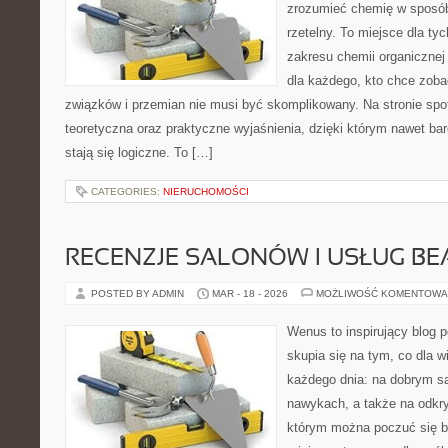
zrozumieć chemię w sposób
rzetelny. To miejsce dla tyc
zakresu chemii organicznej 
dla każdego, kto chce zobac
związków i przemian nie musi być skomplikowany. Na stronie spo
teoretyczna oraz praktyczne wyjaśnienia, dzięki którym nawet bar
stają się logiczne. To […]
CATEGORIES:
NIERUCHOMOŚCI
RECENZJE SALONÓW I USŁUG BE
POSTED BY ADMIN
MAR - 18 - 2026
MOŻLIWOŚĆ KOMENTOWA
Wenus to inspirujący blog p
skupia się na tym, co dla w
każdego dnia: na dobrym s
nawykach, a także na odkr
którym można poczuć się ba