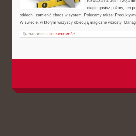
rozwiązania. Jeśli Twoja fi
ciągle gasisz pożary, ten p
oddech i zamienić chaos w system. Polecamy także: Produktywno
W świecie, w którym wszyscy obiecują magiczne wzrosty, Manag
CATEGORIES:
NIERUCHOMOŚCI