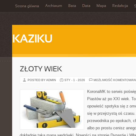
Archiwum
Bata
Data
Mapa
Redakcja
Strona główna
S
KAZIKU
ZŁOTY WIEK
POSTED BY ADMIN
STY - 1 - 2026
MOŻLIWOŚĆ KOMENTOWAN
KoronaMK to serwis poświęc
Piastów aż po XXI wiek. To
opowieść spotyka się z omó
się w przejrzystą oś czasu.
przewodnika po epokach, c
albo po prostu cenisz ane
dokładnie taką mapą wędrówki. Nowości na stronie Dynastie i Władc