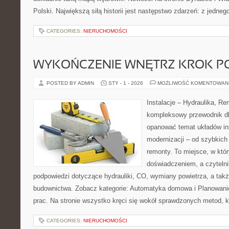
Polski. Największą siłą historii jest następstwo zdarzeń: z jedneg
CATEGORIES:
NIERUCHOMOŚCI
WYKOŃCZENIE WNĘTRZ KROK P
POSTED BY ADMIN
STY - 1 - 2026
MOŻLIWOŚĆ KOMENTOWAN
Instalacje – Hydraulika, R
kompleksowy przewodnik dl
opanować temat układów in
modernizacji – od szybkich
remonty. To miejsce, w któ
doświadczeniem, a czytelni
podpowiedzi dotyczące hydrauliki, CO, wymiany powietrza, a tak
budownictwa. Zobacz kategorie: Automatyka domowa i Planowan
prac. Na stronie wszystko kręci się wokół sprawdzonych metod, 
CATEGORIES:
NIERUCHOMOŚCI