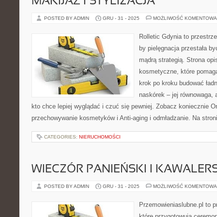
MAKIJAŻ I STYLIZACJA
POSTED BY ADMIN
GRU - 31 - 2025
MOŻLIWOŚĆ KOMENTOWA
Rolletic Gdynia to przestrz
by pielęgnacja przestała by
mądrą strategią. Strona opi
kosmetyczne, które pomaga
krok po kroku budować ładn
naskórek – jej równowaga, a
kto chce lepiej wyglądać i czuć się pewniej. Zobacz koniecznie Org
przechowywanie kosmetyków i Anti-aging i odmładzanie. Na stron
CATEGORIES:
NIERUCHOMOŚCI
WIECZÓR PANIEŃSKI I KAWALERS
POSTED BY ADMIN
GRU - 31 - 2025
MOŻLIWOŚĆ KOMENTOWA
Przemowieniaslubne.pl to p
które przygotowują ceremon