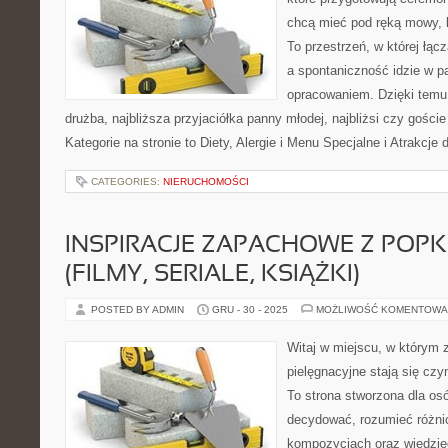
chcą mieć pod ręką mowy, l
To przestrzeń, w której łąc
a spontaniczność idzie w p
opracowaniem. Dzięki temu 
drużba, najbliższa przyjaciółka panny młodej, najbliżsi czy gości
Kategorie na stronie to Diety, Alergie i Menu Specjalne i Atrakcje 
CATEGORIES:
NIERUCHOMOŚCI
INSPIRACJE ZAPACHOWE Z POP
(FILMY, SERIALE, KSIĄŻKI)
POSTED BY ADMIN
GRU - 30 - 2025
MOŻLIWOŚĆ KOMENTOWA
Witaj w miejscu, w którym 
pielęgnacyjne stają się czy
To strona stworzona dla os
decydować, rozumieć różni
kompozycjach oraz wiedzieć