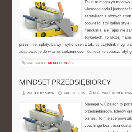
Tajus to magazyn modowy d
własnego stylu i jednocześn
estetykach z różnych stron
opowieści stoi italian styl
francuska, ale Tajus nie za
etykietach. To raczej mapa i
przez linie, sploty, barwy i wykończenia tak, by czytelnik mógł p
adaptować je do własnej codzienności. Koniecznie zobacz: Styl g
CATEGORIES:
NIERUCHOMOŚCI
MINDSET PRZEDSIĘBIORCY
POSTED BY ADMIN
GRU - 26 - 2025
MOŻLIWOŚĆ KOMENTOWA
Manager w Opałach to porta
przedsiębiorców, liderów ora
biznes. To miejsce powstał
coachingu bez treści dostar