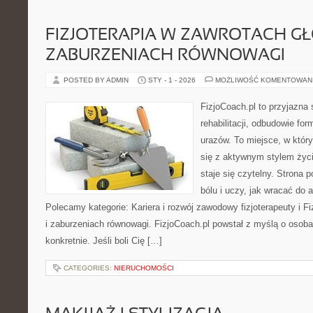
FIZJOTERAPIA W ZAWROTACH GŁ
ZABURZENIACH RÓWNOWAGI
POSTED BY ADMIN
STY - 1 - 2026
MOŻLIWOŚĆ KOMENTOWAN
FizjoCoach.pl to przyjazna
rehabilitacji, odbudowie fo
urazów. To miejsce, w któ
się z aktywnym stylem życi
staje się czytelny. Stron
bólu i uczy, jak wracać do
Polecamy kategorie: Kariera i rozwój zawodowy fizjoterapeuty i F
i zaburzeniach równowagi. FizjoCoach.pl powstał z myślą o osoba
konkretnie. Jeśli boli Cię […]
CATEGORIES:
NIERUCHOMOŚCI