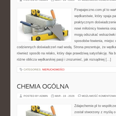
Pzwpajeczno.com.pl to wart
wędkarstwie, który spaja pa
praktycznym doświadczenie
nowi miłośnicy łowienia o
mogą odszukać wskazówki 
sposobów łowienia, miejsc
codziennych doświadczeń nad wodą. Strona prezentuje, że wędkars
również sposób na relaks, który daje prawdziwą satysfakcję. Na 
różne oblicza wędkarskiej pasji i zrozumieć, jak rozsądniej […]
CATEGORIES:
NIERUCHOMOŚCI
CHEMIA OGÓLNA
POSTED BY ADMIN
MAR - 19 - 2026
MOŻLIWOŚĆ KOMENTOWA
Zdajechemie.pl to współcze
został stworzony z myślą 