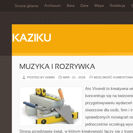
Archiwum
Bata
Data
Mapa
Redakcja
Strona główna
S
KAZIKU
MUZYKA I ROZRYWKA
POSTED BY ADMIN
MAR - 21 - 2026
MOŻLIWOŚĆ KOMENTOWA
Ars Vivendi to kreatywna wi
koncentruje się na tworzen
przygotowywaniu wydarzeń 
stworzone dla osób, firm i i
sprawdzonych rozwiązań na
jednocześnie oczekują wyso
Strona przedstawia świat, w którym kreatywność łączy się z koo