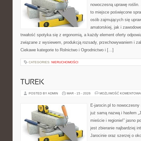
nowoczesną uprawę roślin. 
to miejsce poświęcone spr
osób zajmujących się upraw
amatorskiej, jak i zawodowe
trwałość spotyka się z ergonomią, a każdy element oferty odpowi
związane z wysiewem, produkcją rozsady, przechowywaniem i zab
Ciekawe kategorie to Rolnictwo i Ogrodnictwo i […]
CATEGORIES:
NIERUCHOMOŚCI
TUREK
POSTED BY ADMIN
MAR - 15 - 2026
MOŻLIWOŚĆ KOMENTOWA
E-jarocin.pl to nowoczesny
już samą nazwą i hasłem „J
mieście i regionie!” jasno 
jest zbieranie najbardziej i
Jarocinie oraz szerzej o ok