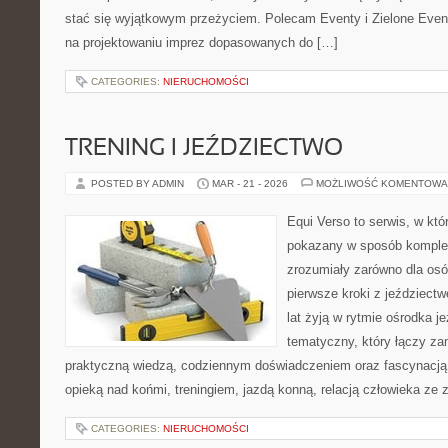
stać się wyjątkowym przeżyciem. Polecam Eventy i Zielone Event
na projektowaniu imprez dopasowanych do […]
CATEGORIES:
NIERUCHOMOŚCI
TRENING I JEŹDZIECTWO
POSTED BY ADMIN
MAR - 21 - 2026
MOŻLIWOŚĆ KOMENTOWA
Equi Verso to serwis, w któ
pokazany w sposób komple
zrozumiały zarówno dla osób
pierwsze kroki z jeździectwe
lat żyją w rytmie ośrodka j
tematyczny, który łączy za
praktyczną wiedzą, codziennym doświadczeniem oraz fascynacją 
opieką nad końmi, treningiem, jazdą konną, relacją człowieka ze 
CATEGORIES:
NIERUCHOMOŚCI