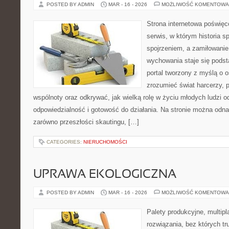
POSTED BY ADMIN
MAR - 16 - 2026
MOŻLIWOŚĆ KOMENTOWA
Strona internetowa poświęc
serwis, w którym historia s
spojrzeniem, a zamiłowanie
wychowania staje się podst
portal tworzony z myślą o o
zrozumieć świat harcerzy, 
wspólnoty oraz odkrywać, jak wielką rolę w życiu młodych ludzi o
odpowiedzialność i gotowość do działania. Na stronie można odna
zarówno przeszłości skautingu, […]
CATEGORIES:
NIERUCHOMOŚCI
UPRAWA EKOLOGICZNA
POSTED BY ADMIN
MAR - 16 - 2026
MOŻLIWOŚĆ KOMENTOWA
Palety produkcyjne, multipla
rozwiązania, bez których t