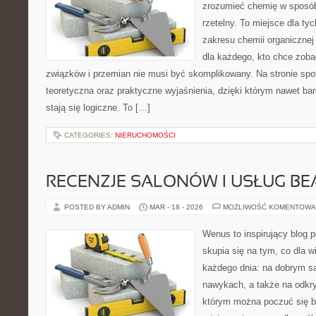
zrozumieć chemię w sposób
rzetelny. To miejsce dla tyc
zakresu chemii organicznej 
dla każdego, kto chce zobac
związków i przemian nie musi być skomplikowany. Na stronie spo
teoretyczna oraz praktyczne wyjaśnienia, dzięki którym nawet bar
stają się logiczne. To […]
CATEGORIES:
NIERUCHOMOŚCI
RECENZJE SALONÓW I USŁUG BE
POSTED BY ADMIN
MAR - 18 - 2026
MOŻLIWOŚĆ KOMENTOWA
Wenus to inspirujący blog p
skupia się na tym, co dla w
każdego dnia: na dobrym s
nawykach, a także na odkr
którym można poczuć się ba