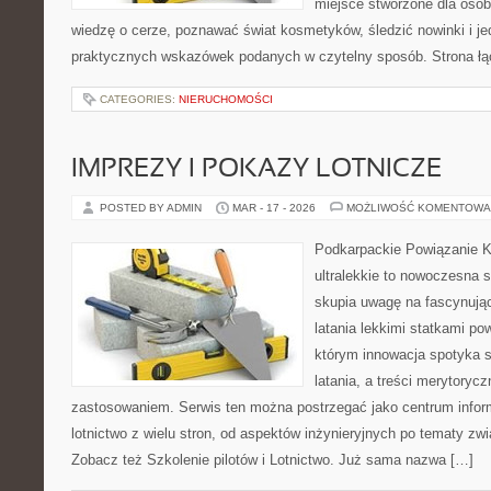
miejsce stworzone dla osób
wiedzę o cerze, poznawać świat kosmetyków, śledzić nowinki i j
praktycznych wskazówek podanych w czytelny sposób. Strona łą
CATEGORIES:
NIERUCHOMOŚCI
IMPREZY I POKAZY LOTNICZE
POSTED BY ADMIN
MAR - 17 - 2026
MOŻLIWOŚĆ KOMENTOWA
Podkarpackie Powiązanie K
ultralekkie to nowoczesna s
skupia uwagę na fascynują
latania lekkimi statkami po
którym innowacja spotyka 
latania, a treści merytoryc
zastosowaniem. Serwis ten można postrzegać jako centrum inform
lotnictwo z wielu stron, od aspektów inżynieryjnych po tematy zw
Zobacz też Szkolenie pilotów i Lotnictwo. Już sama nazwa […]