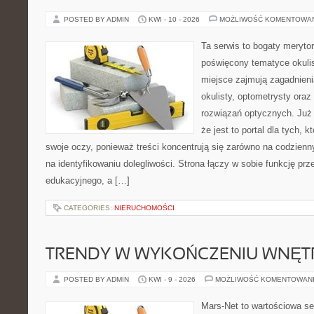
POSTED BY ADMIN
KWI - 10 - 2026
MOŻLIWOŚĆ KOMENTOWA
Ta serwis to bogaty meryto
poświęcony tematyce okulis
miejsce zajmują zagadnieni
okulisty, optometrysty oraz
rozwiązań optycznych. Już 
że jest to portal dla tych, 
swoje oczy, ponieważ treści koncentrują się zarówno na codzienn
na identyfikowaniu dolegliwości. Strona łączy w sobie funkcję prz
edukacyjnego, a […]
CATEGORIES:
NIERUCHOMOŚCI
TRENDY W WYKOŃCZENIU WNĘT
POSTED BY ADMIN
KWI - 9 - 2026
MOŻLIWOŚĆ KOMENTOWAN
Mars-Net to wartościowa se