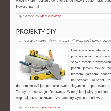
wiedzy, które mobilizuje do refleksji, rozmowy z Bogiem oraz bud
Nowości na […]
CATEGORIES:
NIERUCHOMOŚCI
PROJEKTY DIY
POSTED BY ADMIN
KWI - 5 - 2026
MOŻLIWOŚĆ KOMENTOWAN
Owa strona internetowa to 
praktyczna wiedza przenika
serwis została przygotowa
poszukujących inspiracji z
bramami, garażami, zadasz
balustradami. To portal, któ
domu może być jednocześnie trwała, elegancka i dopasowana do 
Tarasy i Konserwacja i Renowacja. W obrębie tej witryny odbiorca 
wspierają przeanalizować różne aspekty wyboru zabudowy […]
CATEGORIES:
NIERUCHOMOŚCI