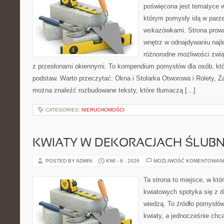
poświęcona jest tematyce wn
którym pomysły idą w parz
wskazówkami. Strona prowa
wnętrz w odnajdywaniu najl
różnorodne możliwości zwią
z przesłonami okiennymi. To kompendium pomysłów dla osób, któ
podstaw. Warto przeczytać: Okna i Stolarka Otworowa i Rolety, Żal
można znaleźć rozbudowane teksty, które tłumaczą […]
CATEGORIES:
NIERUCHOMOŚCI
KWIATY W DEKORACJACH ŚLUB
POSTED BY ADMIN
KWI - 8 - 2026
MOŻLIWOŚĆ KOMENTOWAN
Ta strona to miejsce, w kt
kwiatowych spotyka się z de
wiedzą. To źródło pomysłów
kwiaty, a jednocześnie chcą