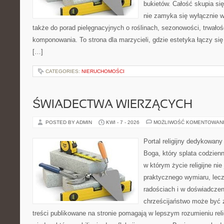
bukietów. Całość skupia się
nie zamyka się wyłącznie w
także do porad pielęgnacyjnych o roślinach, sezonowości, trwałoś
komponowania. To strona dla marzycieli, gdzie estetyka łączy si
[…]
CATEGORIES:
NIERUCHOMOŚCI
ŚWIADECTWA WIERZĄCYCH
POSTED BY ADMIN
KWI - 7 - 2026
MOŻLIWOŚĆ KOMENTOWAN
Portal religijny dedykowan
Boga, który splata codzien
w którym życie religijne ni
praktycznego wymiaru, lecz
radościach i w doświadczen
chrześcijaństwo może być z
treści publikowane na stronie pomagają w lepszym rozumieniu rel