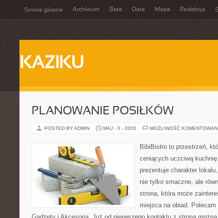
Archiwum
Bata
Data
Mapa
Redakcja
Strona główna
S
KAZIKU
PLANOWANIE POSIŁKÓW
POSTED BY ADMIN
MAJ - 3 - 2026
MOŻLIWOŚĆ KOMENTOWAN
BibiBistro to przestrzeń, k
ceniących uczciwą kuchnię.
prezentuje charakter lokalu
nie tylko smaczne, ale rów
strona, która może zainter
miejsca na obiad. Polecam
Gadżety i Akcesoria. Już od pierwszego kontaktu z stroną można 