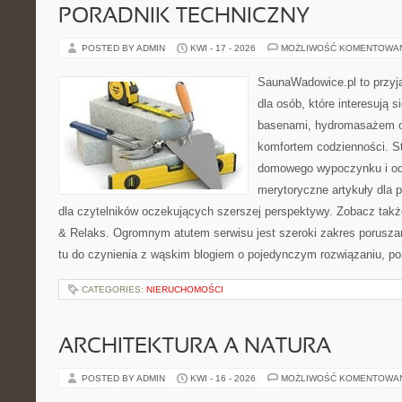
PORADNIK TECHNICZNY
POSTED BY ADMIN
KWI - 17 - 2026
MOŻLIWOŚĆ KOMENTOWA
SaunaWadowice.pl to przyj
dla osób, które interesują 
basenami, hydromasażem o
komfortem codzienności. St
domowego wypoczynku i od
merytoryczne artykuły dla 
dla czytelników oczekujących szerszej perspektywy. Zobacz takż
& Relaks. Ogromnym atutem serwisu jest szeroki zakres porusz
tu do czynienia z wąskim blogiem o pojedynczym rozwiązaniu, p
CATEGORIES:
NIERUCHOMOŚCI
ARCHITEKTURA A NATURA
POSTED BY ADMIN
KWI - 16 - 2026
MOŻLIWOŚĆ KOMENTOWA