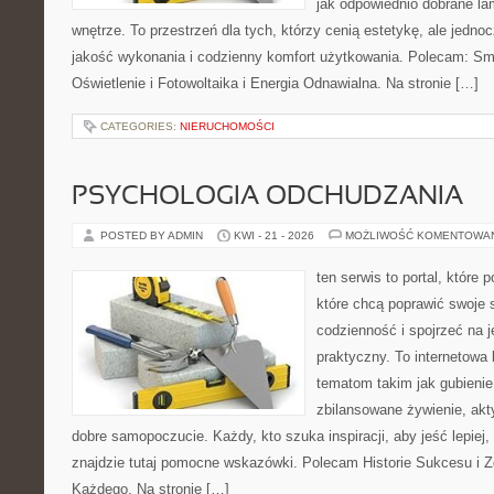
jak odpowiednio dobrane la
wnętrze. To przestrzeń dla tych, którzy cenią estetykę, ale jedn
jakość wykonania i codzienny komfort użytkowania. Polecam: Sma
Oświetlenie i Fotowoltaika i Energia Odnawialna. Na stronie […]
CATEGORIES:
NIERUCHOMOŚCI
PSYCHOLOGIA ODCHUDZANIA
POSTED BY ADMIN
KWI - 21 - 2026
MOŻLIWOŚĆ KOMENTOWA
ten serwis to portal, które
które chcą poprawić swoje
codzienność i spojrzeć na 
praktyczny. To internetowa
tematom takim jak gubieni
zbilansowane żywienie, akt
dobre samopoczucie. Każdy, kto szuka inspiracji, aby jeść lepiej, 
znajdzie tutaj pomocne wskazówki. Polecam Historie Sukcesu i 
Każdego. Na stronie […]