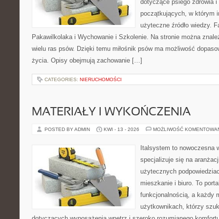
dotyczące psiego zdrowia i
początkujących, w którym in
użyteczne źródło wiedzy. Fa
Pakawilkolaka i Wychowanie i Szkolenie. Na stronie można znal
wielu ras psów. Dzięki temu miłośnik psów ma możliwość dopaso
życia. Opisy obejmują zachowanie […]
CATEGORIES:
NIERUCHOMOŚCI
MATERIAŁY I WYKOŃCZENIA
POSTED BY ADMIN
KWI - 13 - 2026
MOŻLIWOŚĆ KOMENTOWA
Italsystem to nowoczesna wi
specjalizuje się na aranżac
użytecznych podpowiedziac
mieszkanie i biuro. To porta
funkcjonalnością, a każdy 
użytkownikach, którzy szu
dotyczących wyposażenia wnętrz i szeroko rozumianego komfortu.