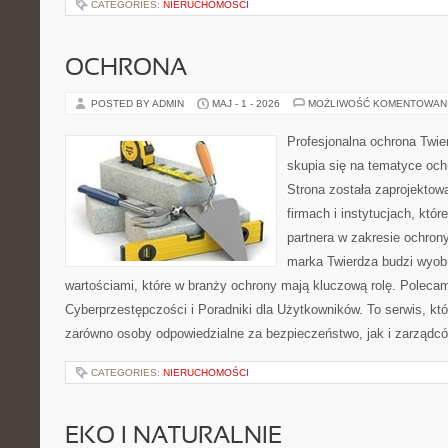
CATEGORIES:
NIERUCHOMOŚCI
OCHRONA
POSTED BY ADMIN
MAJ - 1 - 2026
MOŻLIWOŚĆ KOMENTOWAN
Profesjonalna ochrona Twier
skupia się na tematyce och
Strona została zaprojektow
firmach i instytucjach, któr
partnera w zakresie ochro
marka Twierdza budzi wyobr
wartościami, które w branży ochrony mają kluczową rolę. Polecam
Cyberprzestępczości i Poradniki dla Użytkowników. To serwis, k
zarówno osoby odpowiedzialne za bezpieczeństwo, jak i zarządc
CATEGORIES:
NIERUCHOMOŚCI
EKO I NATURALNIE