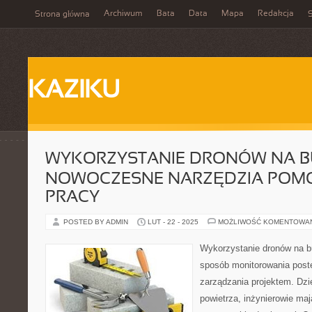
Archiwum
Bata
Data
Mapa
Redakcja
Strona główna
S
KAZIKU
WYKORZYSTANIE DRONÓW NA B
NOWOCZESNE NARZĘDZIA POM
PRACY
POSTED BY ADMIN
LUT - 22 - 2025
MOŻLIWOŚĆ KOMENTOWA
Wykorzystanie dronów na 
sposób monitorowania post
zarządzania projektem. Dzi
powietrza, inżynierowie maj