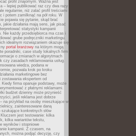
ecać profil znajomym. Ważna jest
 – lepiej publikować raz czy dwa razy
le regularnie, niż zalać profil treściami
c i potem zamilknąć na pół roku. W
 pojawia się pytanie, skąd brać
, jakie działania mają sens, jak pisać
interpretować statystyki kampanii
. Nie każdy przedsiębiorca ma czas i
diować grube podręczniki marketingu.
nich idealnym rozwiązaniem okazuje się
czny
portal branżowy
na którym mogą
te poradniki, case study lokalnych firm
nformacje o zmianach w algorytmach
k czy zasadach reklamowania usług.
nsowana wiedza, podana w
formie, pozwala krok po kroku
działania marketingowe bez
i zostawania ekspertem od
. Kiedy firma opanuje podstawy, może
erymentować z płatnymi reklamami.
lki budżet dzienny może przynieść
zyści, jeśli reklama jest dobrze
 – na przykład na osoby mieszkające w
zielnicy, zainteresowane daną
b szukające konkretnych słów
Kluczem jest testowanie: kilka
k, kilka wariantów tekstu,
e wyników i stopniowe
anie kampanii. Z czasem, na
anych, można podjąć decyzję, czy