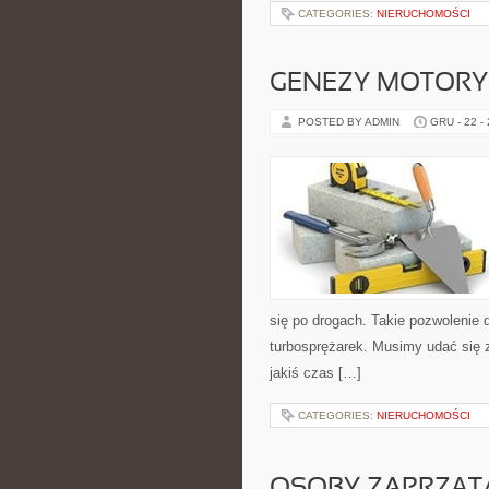
CATEGORIES:
NIERUCHOMOŚCI
GENEZY MOTORY
POSTED BY ADMIN
GRU - 22 -
się po drogach. Takie pozwolenie 
turbosprężarek. Musimy udać się
jakiś czas […]
CATEGORIES:
NIERUCHOMOŚCI