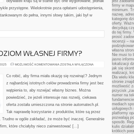
obywateli kraju są w stanie być one wygórowane, jednak
jest zadbani
firmy w mapa
wykle przystępne. Wielokrotnie poza opłatami udostępnienia,
minimum. Tr
nazwę, adres
ankowanym do pełna, innymi słowy takim, jaki był w
kategorię dzi
oferty. Ważn
decydują czę
do tej firmy
prosić zadow
recenzji – n
podziękowani
własna stron
OZIOM WŁASNEJ FIRMY?
Nie musi to 
jasno inform
lokalizacji d
JAK
 2025
MOŻLIWOŚĆ KOMENTOWANIA
ZOSTAŁA WYŁĄCZONA
ZADBAĆ
jak się skon
O
realizacji, k
POZIOM
Co robić, aby firma miała okazję się rozwinąć? Jednym
Dla wielu kl
WŁASNEJ
FIRMY?
stronie znaj
z najbardziej istotnych celów prowadzenia firmy jest bez
możliwość za
wątpienia to, aby rozwijać własny biznes. Można
przycisk „za
numer na te
powiedzieć, że jeżeli interesuje nas rozwój, ciekawa
fundamencie 
mediach spo
oferta została umieszczona na stronie automatech.pl.
usługowych 
Tak naprawdę korzystanie z produktów, które są przez
platformy opa
pozwalają po
kę. Trudno w ogóle zakładać, że może być inaczej. Generalnie
sposób. Regu
a firm, które chciałyby nieco zainwestować […]
kulis działal
krótkich por