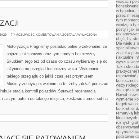
wracać i pol
konsekwencja
w tygodniu, a
przez miesią
tym momencie
ZACJI
wiedzę o tym
posty i jak 
reklamowych
GENEZY
 2025
MOŻLIWOŚĆ KOMENTOWANIA
ZOSTAŁA WYŁĄCZONA
MOTORYZACJI
chęć, by stu
Dla wielu z 
Motoryzacja Pragniemy posiadać pełne przekonanie, że
specjalisty
znaleźć pros
pojazd jest sprawny oraz tym samym bezpieczny.
i aktualne i
Skutkiem tego też od czasu do czasu wybieramy się do
wyszukiware
Taka skonde
inżynieria na przegląd techniczny wozu. Wykonanie
praktycznej 
usprawniać 
takiego przeglądu co jakiś czas jest przymusem.
koniecznośc
Musimy zdobyć pozwolenie na to, żeby zdołać poruszać
wszystkiego
zacząć eksp
drukuje stacja kontroli pojazdów. Sprawdź regeneracja
Nawet niewie
 z naszym autem do takiego miejsca, zostawić samochód na
wymierne kor
targetowana
konkretnej d
tematyką lu
kluczowych. 
różnych grafi
obserwowani
optymalizow
podstawie d