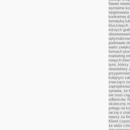
Nawet niewie
wymierne kor
targetowana
konkretnej d
tematyką lu
kluczowych. 
różnych grafi
obserwowani
optymalizow
podstawie d
warto zwięks
formach pro
marketing in
nowych klien
tymi, którzy 
newslettery 
przypomnien
kolejnym za
znacząco zw
zaprojektow
sprawia, że 
nie musi cią
odbiorców. N
skuteczny ma
polega na ko
raczej o zna
twarzy za fi
Klient częst
że widzi czł
nim porozma