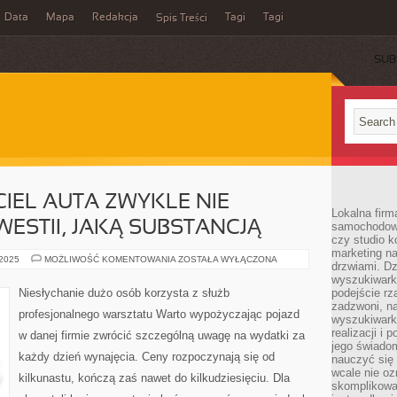
Data
Mapa
Redakcja
Tagi
Tagi
Spis Treści
SUB
IEL AUTA ZWYKLE NIE
Lokalna firm
WESTII, JAKĄ SUBSTANCJĄ
samochodowy,
czy studio k
marketing na
ZWYKŁY
 2025
MOŻLIWOŚĆ KOMENTOWANIA
ZOSTAŁA WYŁĄCZONA
drzwiami. D
WŁAŚCICIEL
AUTA
wyszukiwarki
ZWYKLE
Niesłychanie dużo osób korzysta z służb
podejście rz
NIE
zadzwoni, na
SKUPIA
profesjonalnego warsztatu Warto wypożyczając pojazd
SIĘ
wyszukiwarkę
NA
realizacji i 
w danej firmie zwrócić szczególną uwagę na wydatki za
KWESTII,
jego świadom
JAKĄ
każdy dzień wynajęcia. Ceny rozpoczynają się od
SUBSTANCJĄ
nauczyć się 
wcale nie oz
kilkunastu, kończą zaś nawet do kilkudziesięciu. Dla
skomplikowa