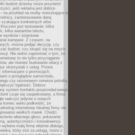
lki budżet dzienny może przynieść
zyści, jeśli reklama jest dobrze
 – na przykład na osoby mieszkające w
zielnicy, zainteresowane daną
b szukające konkretnych słów
Kluczem jest testowanie: kilka
k, kilka wariantów tekstu,
e wyników i stopniowe
anie kampanii. Z czasem, na
anych, można podjąć decyzję, czy
zać budżet, czy skupić się na innych
mocji. Nie wolno zapominać o tym, że
ternetowy to nie tylko przyciąganie
tów, ale również budowanie relacji z
już skorzystali z usług. Proste
z informacjami o promocjach,
iami o przeglądzie samochodu,
biegu czy sezonowym serwisie potrafią
iększyć lojalność. Dobrze
any system kontaktu posprzedażowego
klient czuje się zaopiekowany, a firma
gle walczyć jedynie o nowych
a koniec warto podkreślić, że
rketing internetowy lokalnej firmy nie
piowaniu wielkich marek. Chodzi
lezienie własnego głosu, pokazanie
rmą, autentyczności i konsekwencji.
o wybiera małą firmę właśnie dlatego,
owieka, który stoi za usługą, może z
wiać i ma poczucie indywidualnego