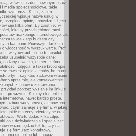
zisiaj, w świecie zdominowanym przez
 i media społecznościowe, takie
adko wystarcza. Klient, zanim
jczęściej wpisuje nazwę usługi w
, przegląda opinie, sprawdza zdjęcia
porównuje kilka ofert. By zaistnieć w
ości, lokalny przedsiębiorca musi
podstaw marketingu internetowego, ale
nacza to wielkiego budżetu czy
nych kampanii. Pierwszym krokiem
e o widoczność w wyszukiwarce. Profil
ch i wizytówkach online to absolutne
zeba uzupełnić wszystkie dane:
, godziny otwarcia, numer telefonu,
ałalności, zdjęcia, a także krótki opis
e są również opinie klientów, bo to one
sto o tym, czy ktoś zadzwoni właśnie
. Warto uprzejmie, ale konsekwentnie
olonych klientów o zostawienie
a przykład poprzez wysłanie im linku z
em po wizycie. Kolejny element to
a internetowa, nawet bardzo prosta.
być rozbudowany serwis, ale powinna
ować, czym zajmuje się firma, w jakiej
ziała, jakie ma ceny orientacyjne oraz
taktować. Warto dodać kilka zdjęć
rótki opis doświadczenia i specjalizacji.
ientów ważne będzie też to, czy na
duje się formularz kontaktowy,
pisania się online lub chociaż