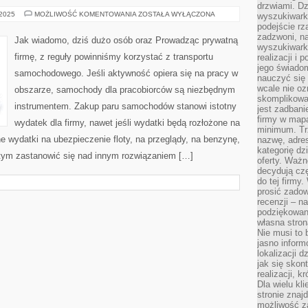
drzwiami. D
Z
 2025
MOŻLIWOŚĆ KOMENTOWANIA
ZOSTAŁA WYŁĄCZONA
wyszukiwarki
PEWNOŚCIĄ
podejście rz
KAŻDY
zadzwoni, na
Z
Jak wiadomo, dziś dużo osób oraz Prowadząc prywatną
NAS,
wyszukiwarkę
JEŚLI
firmę, z reguły powinniśmy korzystać z transportu
realizacji i 
MA
SAMOCHÓD
jego świadom
samochodowego. Jeśli aktywność opiera się na pracy w
STARA
nauczyć się 
SIĘ
wcale nie oz
obszarze, samochody dla pracobiorców są niezbędnym
NA
BIEŻĄCO
skomplikowa
NABYWAĆ
instrumentem. Zakup paru samochodów stanowi istotny
jest zadbani
firmy w mapa
wydatek dla firmy, nawet jeśli wydatki będą rozłożone na
minimum. Tr
 wydatki na ubezpieczenie floty, na przeglądy, na benzynę,
nazwę, adres
kategorię dzi
tym zastanowić się nad innym rozwiązaniem […]
oferty. Ważn
decydują czę
do tej firmy
prosić zadow
recenzji – n
podziękowani
własna stron
Nie musi to 
jasno inform
lokalizacji d
jak się skon
realizacji, k
Dla wielu kl
stronie znaj
możliwość za