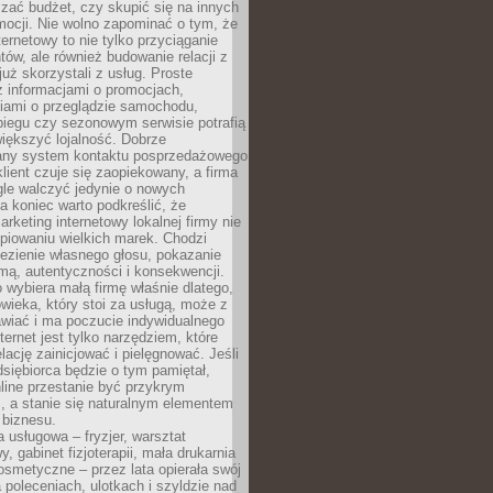
zać budżet, czy skupić się na innych
mocji. Nie wolno zapominać o tym, że
ternetowy to nie tylko przyciąganie
tów, ale również budowanie relacji z
już skorzystali z usług. Proste
z informacjami o promocjach,
iami o przeglądzie samochodu,
biegu czy sezonowym serwisie potrafią
iększyć lojalność. Dobrze
any system kontaktu posprzedażowego
klient czuje się zaopiekowany, a firma
gle walczyć jedynie o nowych
a koniec warto podkreślić, że
rketing internetowy lokalnej firmy nie
piowaniu wielkich marek. Chodzi
lezienie własnego głosu, pokazanie
rmą, autentyczności i konsekwencji.
o wybiera małą firmę właśnie dlatego,
owieka, który stoi za usługą, może z
wiać i ma poczucie indywidualnego
ternet jest tylko narzędziem, które
lację zainicjować i pielęgnować. Jeśli
dsiębiorca będzie o tym pamiętał,
line przestanie być przykrym
, a stanie się naturalnym elementem
 biznesu.
a usługowa – fryzjer, warsztat
 gabinet fizjoterapii, mała drukarnia
osmetyczne – przez lata opierała swój
 poleceniach, ulotkach i szyldzie nad