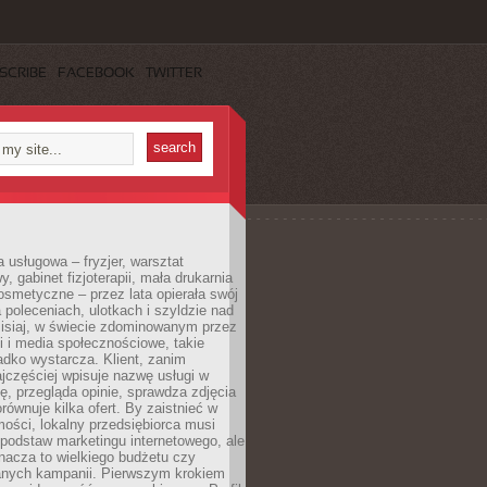
SCRIBE
FACEBOOK
TWITTER
a usługowa – fryzjer, warsztat
 gabinet fizjoterapii, mała drukarnia
osmetyczne – przez lata opierała swój
 poleceniach, ulotkach i szyldzie nad
zisiaj, w świecie zdominowanym przez
 i media społecznościowe, takie
adko wystarcza. Klient, zanim
jczęściej wpisuje nazwę usługi w
, przegląda opinie, sprawdza zdjęcia
porównuje kilka ofert. By zaistnieć w
ości, lokalny przedsiębiorca musi
podstaw marketingu internetowego, ale
nacza to wielkiego budżetu czy
nych kampanii. Pierwszym krokiem