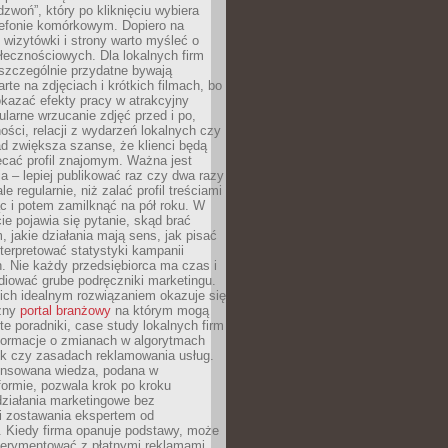
dzwoń”, który po kliknięciu wybiera
lefonie komórkowym. Dopiero na
wizytówki i strony warto myśleć o
łecznościowych. Dla lokalnych firm
szczególnie przydatne bywają
rte na zdjęciach i krótkich filmach, bo
kazać efekty pracy w atrakcyjny
larne wrzucanie zdjęć przed i po,
ności, relacji z wydarzeń lokalnych czy
ad zwiększa szanse, że klienci będą
ecać profil znajomym. Ważna jest
 – lepiej publikować raz czy dwa razy
le regularnie, niż zalać profil treściami
c i potem zamilknąć na pół roku. W
 pojawia się pytanie, skąd brać
, jakie działania mają sens, jak pisać
interpretować statystyki kampanii
. Nie każdy przedsiębiorca ma czas i
diować grube podręczniki marketingu.
nich idealnym rozwiązaniem okazuje się
czny
portal branżowy
na którym mogą
te poradniki, case study lokalnych firm
nformacje o zmianach w algorytmach
k czy zasadach reklamowania usług.
nsowana wiedza, podana w
formie, pozwala krok po kroku
działania marketingowe bez
i zostawania ekspertem od
. Kiedy firma opanuje podstawy, może
erymentować z płatnymi reklamami.