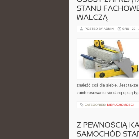
OSOBY ZAPRZĄT
STANU FACHOW
WALCZĄ
POSTED BY ADMIN
GRU - 22 -
znaleźć coś dla siebie. Jest takż
zainteresowaniu się daną opcją ty
CATEGORIES:
NIERUCHOMOŚCI
Z PEWNOŚCIĄ KAŻ
SAMOCHÓD STAR