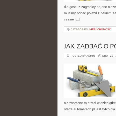
dla gości z zagranicy są one niez
musimy oddać pojazd z bakiem zat
czasie […]
CATEGORIES:
NIERUCHOMOŚCI
JAK ZADBAĆ O P
POSTED BY ADMIN
GRU - 22 -
nią tworzone to strzał w dziesiąt
oferta automatech.pl jest tylko dl