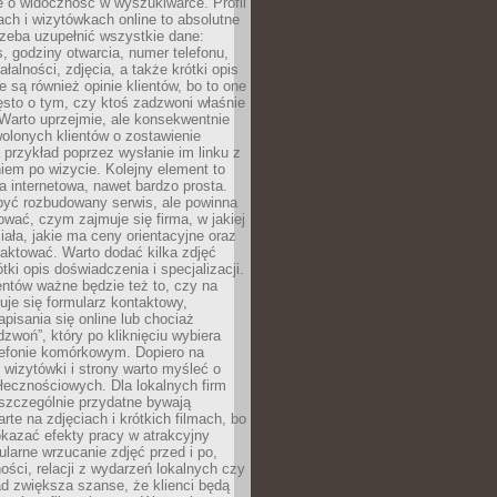
e o widoczność w wyszukiwarce. Profil
ch i wizytówkach online to absolutne
zeba uzupełnić wszystkie dane:
, godziny otwarcia, numer telefonu,
ałalności, zdjęcia, a także krótki opis
e są również opinie klientów, bo to one
sto o tym, czy ktoś zadzwoni właśnie
. Warto uprzejmie, ale konsekwentnie
olonych klientów o zostawienie
a przykład poprzez wysłanie im linku z
em po wizycie. Kolejny element to
a internetowa, nawet bardzo prosta.
być rozbudowany serwis, ale powinna
ować, czym zajmuje się firma, w jakiej
ziała, jakie ma ceny orientacyjne oraz
taktować. Warto dodać kilka zdjęć
rótki opis doświadczenia i specjalizacji.
ientów ważne będzie też to, czy na
duje się formularz kontaktowy,
pisania się online lub chociaż
dzwoń”, który po kliknięciu wybiera
lefonie komórkowym. Dopiero na
wizytówki i strony warto myśleć o
łecznościowych. Dla lokalnych firm
szczególnie przydatne bywają
rte na zdjęciach i krótkich filmach, bo
kazać efekty pracy w atrakcyjny
larne wrzucanie zdjęć przed i po,
ności, relacji z wydarzeń lokalnych czy
ad zwiększa szanse, że klienci będą