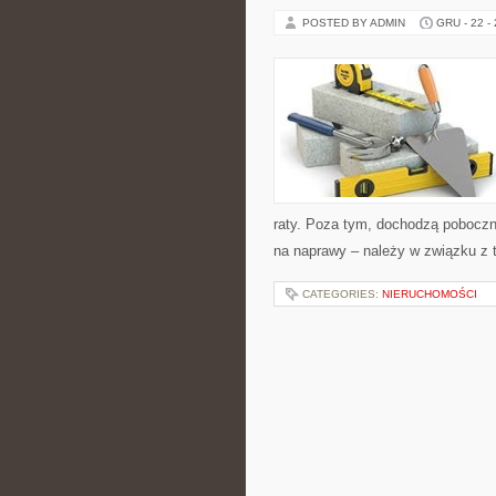
POSTED BY ADMIN
GRU - 22 -
raty. Poza tym, dochodzą poboczne
na naprawy – należy w związku z 
CATEGORIES:
NIERUCHOMOŚCI