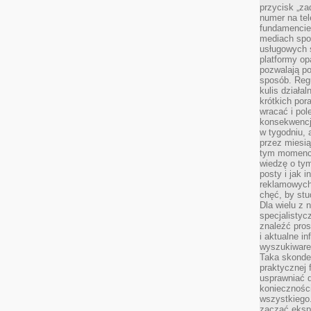
przycisk „za
numer na te
fundamencie 
mediach spo
usługowych 
platformy opa
pozwalają po
sposób. Regu
kulis działal
krótkich por
wracać i pol
konsekwencja
w tygodniu, a
przez miesią
tym momencie
wiedzę o tym
posty i jak 
reklamowych
chęć, by stu
Dla wielu z 
specjalisty
znaleźć pros
i aktualne i
wyszukiware
Taka skonde
praktycznej 
usprawniać 
koniecznośc
wszystkiego
zacząć eksp