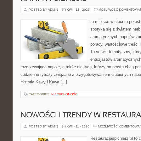
POSTED BY ADMIN
KWI - 12 - 2026
MOŻLIWOŚĆ KOMENTOWA
to miejsce w sieci to przes
spotyka się z światem herb
aromatycznych napojów zam
porady, wartościowe treści
To serwis tematyczny, który
entuzjastów aromatycznych
rozgrzewające napoje, a także dla tych, którzy po prostu chcą p
codzienne rytuały związane z przygotowywaniem ulubionych napo
Historia Kawy i Kawa […]
CATEGORIES:
NIERUCHOMOŚCI
NOWOŚCI I TRENDY W RESTAUR
POSTED BY ADMIN
KWI - 11 - 2026
MOŻLIWOŚĆ KOMENTOWA
Restauracjaspichlerz.pl to