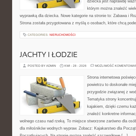
dziecka jest naprawdę ważn
którym można znaleźć wiel
wyprawką dla dziecka. Nowe kategorie na stronie to: Zabawa i Ro
Strona została przygotowana z myślą o osobach, które chcą po
CATEGORIES:
NIERUCHOMOŚCI
JACHTY I ŁODZIE
POSTED BY ADMIN
KWI - 28 - 2026
MOŻLIWOŚĆ KOMENTOWA
Strona internetowa poświęc
powietrzu to doskonałe mie
przygodzie związanej z wod
Tematyka strony koncentruj
kajakiem, dzięki czemu ka
znaleźć konkretne informac
wolnego czasu nad rzeką. To miejsce stworzone zarówno dla osób
dla miłośników wodnych wypraw. Zobacz: Kajakarstwo dla Początk
Początkujących. Na stronie można znaleźć szczegółowe […]