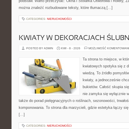
podstaw. Warto przeczytać: Okna i Stolarka Otworowa i Rolety, Żal
można znaleźć rozbudowane teksty, które tłumaczą […]
CATEGORIES:
NIERUCHOMOŚCI
KWIATY W DEKORACJACH ŚLUB
POSTED BY ADMIN
KWI - 8 - 2026
MOŻLIWOŚĆ KOMENTOWAN
Ta strona to miejsce, w kt
kwiatowych spotyka się z de
wiedzą. To źródło pomysłów
kwiaty, a jednocześnie chcą
bukietów. Całość skupia się
nie zamyka się wyłącznie w
także do porad pielęgnacyjnych o roślinach, sezonowości, trwałoś
komponowania. To strona dla marzycieli, gdzie estetyka łączy si
[…]
CATEGORIES:
NIERUCHOMOŚCI