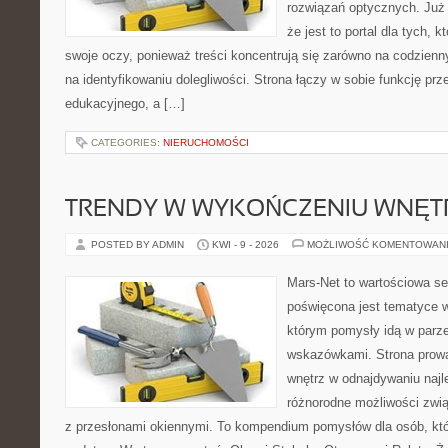
rozwiązań optycznych. Już 
że jest to portal dla tych, 
swoje oczy, ponieważ treści koncentrują się zarówno na codzienn
na identyfikowaniu dolegliwości. Strona łączy w sobie funkcję prz
edukacyjnego, a […]
CATEGORIES:
NIERUCHOMOŚCI
TRENDY W WYKOŃCZENIU WNĘT
POSTED BY ADMIN
KWI - 9 - 2026
MOŻLIWOŚĆ KOMENTOWAN
Mars-Net to wartościowa se
poświęcona jest tematyce wn
którym pomysły idą w parz
wskazówkami. Strona prowa
wnętrz w odnajdywaniu najl
różnorodne możliwości zwią
z przesłonami okiennymi. To kompendium pomysłów dla osób, któ