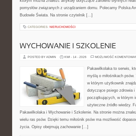
którym można znaleźć artykuły dotyczące zarówno słynnych realiz
pomysłów związanych z urządzaniem domu. Polecamy Polska Arch
Budowle Świata. Na stronie czytelnik […]
CATEGORIES:
NIERUCHOMOŚCI
WYCHOWANIE I SZKOLENIE
POSTED BY ADMIN
KWI - 14 - 2026
MOŻLIWOŚĆ KOMENTOWA
Pakawilkolaka to serwis, kt
myślą o miłośnikach psów.
w którym użytkownik znajd
dotyczące psiego zdrowia i
początkujących, w którym in
użyteczne źródło wiedzy. Fa
Pakawilkolaka i Wychowanie i Szkolenie. Na stronie można znal
wielu ras psów. Dzięki temu miłośnik psów ma możliwość dopaso
życia. Opisy obejmują zachowanie […]