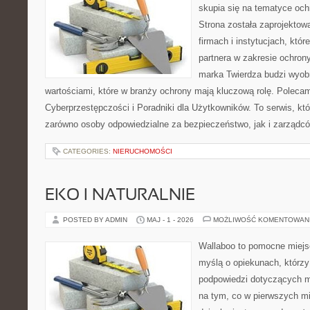
skupia się na tematyce och
Strona została zaprojektow
firmach i instytucjach, któr
partnera w zakresie ochro
marka Twierdza budzi wyobr
wartościami, które w branży ochrony mają kluczową rolę. Polecam
Cyberprzestępczości i Poradniki dla Użytkowników. To serwis, k
zarówno osoby odpowiedzialne za bezpieczeństwo, jak i zarządc
CATEGORIES:
NIERUCHOMOŚCI
EKO I NATURALNIE
POSTED BY ADMIN
MAJ - 1 - 2026
MOŻLIWOŚĆ KOMENTOWAN
Wallaboo to pomocne miejs
myślą o opiekunach, którzy
podpowiedzi dotyczących m
na tym, co w pierwszych mi