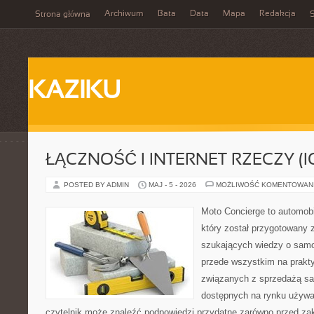
Archiwum
Bata
Data
Mapa
Redakcja
Strona główna
S
KAZIKU
ŁĄCZNOŚĆ I INTERNET RZECZY (I
POSTED BY ADMIN
MAJ - 5 - 2026
MOŻLIWOŚĆ KOMENTOWAN
Moto Concierge to automob
który został przygotowany 
szukających wiedzy o samo
przede wszystkim na prakt
związanych z sprzedażą s
dostępnych na rynku używa
czytelnik może znaleźć podpowiedzi przydatne zarówno przed za