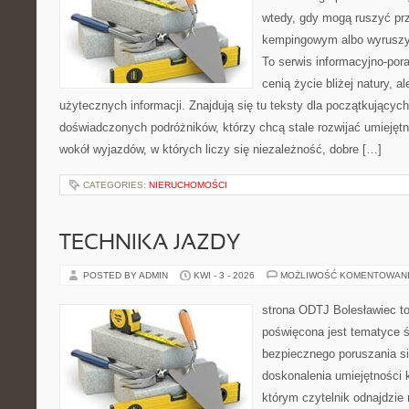
wtedy, gdy mogą ruszyć prz
kempingowym albo wyruszy
To serwis informacyjno-pora
cenią życie bliżej natury, a
użytecznych informacji. Znajdują się tu teksty dla początkujących
doświadczonych podróżników, którzy chcą stale rozwijać umiejętn
wokół wyjazdów, w których liczy się niezależność, dobre […]
CATEGORIES:
NIERUCHOMOŚCI
TECHNIKA JAZDY
POSTED BY ADMIN
KWI - 3 - 2026
MOŻLIWOŚĆ KOMENTOWAN
strona ODTJ Bolesławiec to
poświęcona jest tematyce 
bezpiecznego poruszania si
doskonalenia umiejętności k
którym czytelnik odnajdzie 