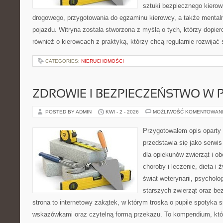
sztuki bezpiecznego kiero
drogowego, przygotowania do egzaminu kierowcy, a także mentaln
pojazdu. Witryna została stworzona z myślą o tych, którzy dopiero
również o kierowcach z praktyką, którzy chcą regularnie rozwijać
CATEGORIES:
NIERUCHOMOŚCI
ZDROWIE I BEZPIECZEŃSTWO W
POSTED BY ADMIN
KWI - 2 - 2026
MOŻLIWOŚĆ KOMENTOWAN
Przygotowałem opis oparty 
przedstawia się jako serwis
dla opiekunów zwierząt i ob
choroby i leczenie, dieta i
świat weterynarii, psycholo
starszych zwierząt oraz be
strona to internetowy zakątek, w którym troska o pupile spotyka 
wskazówkami oraz czytelną formą przekazu. To kompendium, któ