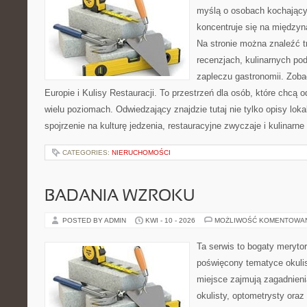
myślą o osobach kochający
koncentruje się na międzyna
Na stronie można znaleźć tr
recenzjach, kulinarnych po
zapleczu gastronomii. Zoba
Europie i Kulisy Restauracji. To przestrzeń dla osób, które chcą
wielu poziomach. Odwiedzający znajdzie tutaj nie tylko opisy lokal
spojrzenie na kulturę jedzenia, restauracyjne zwyczaje i kulinarn
CATEGORIES:
NIERUCHOMOŚCI
BADANIA WZROKU
POSTED BY ADMIN
KWI - 10 - 2026
MOŻLIWOŚĆ KOMENTOWA
Ta serwis to bogaty meryto
poświęcony tematyce okulis
miejsce zajmują zagadnieni
okulisty, optometrysty oraz