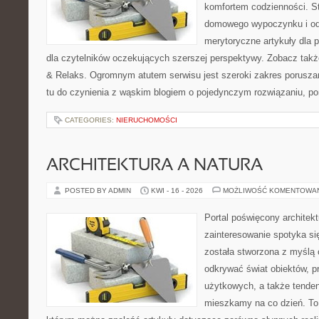
komfortem codzienności. St
domowego wypoczynku i od
merytoryczne artykuły dla 
dla czytelników oczekujących szerszej perspektywy. Zobacz takż
& Relaks. Ogromnym atutem serwisu jest szeroki zakres porusz
tu do czynienia z wąskim blogiem o pojedynczym rozwiązaniu, p
CATEGORIES:
NIERUCHOMOŚCI
ARCHITEKTURA A NATURA
POSTED BY ADMIN
KWI - 16 - 2026
MOŻLIWOŚĆ KOMENTOWA
Portal poświęcony architekt
zainteresowanie spotyka si
została stworzona z myślą 
odkrywać świat obiektów, p
użytkowych, a także tenden
mieszkamy na co dzień. To i