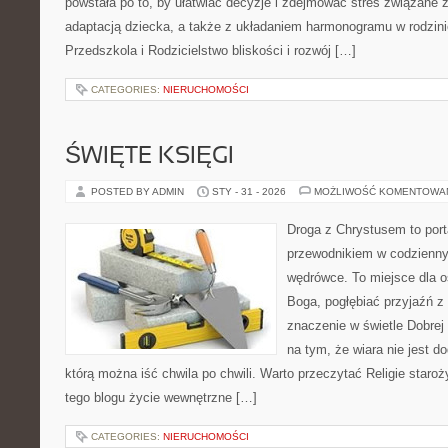
powstała po to, by ułatwiać decyzje i zdejmować stres związane
adaptacją dziecka, a także z układaniem harmonogramu w rodzini
Przedszkola i Rodzicielstwo bliskości i rozwój […]
CATEGORIES:
NIERUCHOMOŚCI
ŚWIĘTE KSIĘGI
POSTED BY ADMIN
STY - 31 - 2026
MOŻLIWOŚĆ KOMENTOWA
Droga z Chrystusem to porta
przewodnikiem w codzienny
wędrówce. To miejsce dla o
Boga, pogłębiać przyjaźń 
znaczenie w świetle Dobrej 
na tym, że wiara nie jest d
którą można iść chwila po chwili. Warto przeczytać Religie staroż
tego blogu życie wewnętrzne […]
CATEGORIES:
NIERUCHOMOŚCI