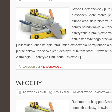
Strona Godziszewscy.pl to 
o osobach, które interesuje
ślubne oraz skup złota w Z
serwis poradnikowy, w któr
estetyczne z praktyczną w
szukasz czytelnego przewo
jubilerskich, chcesz lepiej zrozumieć oznaczenia na wyrobach al
pierścionków, ten serwis jest idealnym punktem startu. Nowości na
Astrologia i Ezoteryka i Biżuteria Etniczna i […]
CATEGORIES:
NIERUCHOMOŚCI
WŁOCHY
POSTED BY ADMIN
LUT - 1 - 2026
MOŻLIWOŚĆ KOMENTOWAN
Rushmore to blog podróżnic
osobach ciekawych świata. 