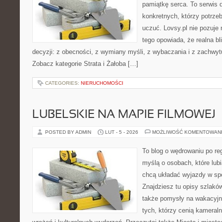
pamiątkę serca. To serwis d
konkretnych, którzy potrzeb
uczuć. Lovsy.pl nie pozuje 
tego opowiada, że realna bl
decyzji: z obecności, z wymiany myśli, z wybaczania i z zachwyt
Zobacz kategorie Strata i Żałoba […]
CATEGORIES:
NIERUCHOMOŚCI
LUBELSKIE NA MAPIE FILMOWEJ
POSTED BY ADMIN
LUT - 5 - 2026
MOŻLIWOŚĆ KOMENTOWAN
To blog o wędrowaniu po re
myślą o osobach, które lub
chcą układać wyjazdy w s
Znajdziesz tu opisy szlaków
także pomysły na wakacyjny
tych, którzy cenią kameraln