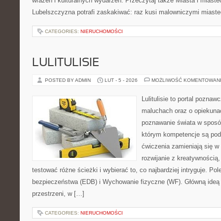
wrażeń i kulturalnych wydarzeń. Przeczytaj także Miasta i miastec
Lubelszczyzna potrafi zaskakiwać: raz kusi malowniczymi miast
CATEGORIES:
NIERUCHOMOŚCI
LULITULISIE
POSTED BY ADMIN
LUT - 5 - 2026
MOŻLIWOŚĆ KOMENTOWAN
Lulitulisie to portal pozna
maluchach oraz o opiekuna
poznawanie świata w sposó
którym kompetencje są pod
ćwiczenia zamieniają się w
rozwijanie z kreatywnością
testować różne ścieżki i wybierać to, co najbardziej intryguje. P
bezpieczeństwa (EDB) i Wychowanie fizyczne (WF). Główną ideą j
przestrzeni, w […]
CATEGORIES:
NIERUCHOMOŚCI