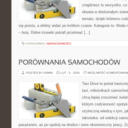
znajdziesz tu wszystko, co
obuwia w doskonałym stanie
tematu, dzięki któremu cod
się prosta, a efekty widać po krótkim czasie. Kategorie to: Mod
– buty. Dobre trzewiki potrafi przetrwać […]
CATEGORIES:
NIERUCHOMOŚCI
PORÓWNANIA SAMOCHODÓW
POSTED BY ADMIN
LUT - 3 - 2026
MOŻLIWOŚĆ KOMENTOWAN
Taxi Drive to portal tworz
taxi, miłośnikach samochod
chcą lepiej zrozumieć świa
którym codzienność spotyka
użyteczną wiedzą o tym, j
taksówka: od selekcji samo
pasażerem, aż po spokój na drodze i sens ekonomiczny pracy. Z