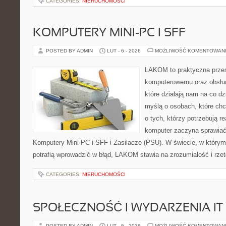
CATEGORIES:
NIERUCHOMOŚCI
KOMPUTERY MINI-PC I SFF
POSTED BY ADMIN
LUT - 6 - 2026
MOŻLIWOŚĆ KOMENTOWAN
LAKOM to praktyczna przes
komputerowemu oraz obsłud
które działają nam na co dz
myślą o osobach, które ch
o tych, którzy potrzebują r
komputer zaczyna sprawiać 
Komputery Mini-PC i SFF i Zasilacze (PSU). W świecie, w którym
potrafią wprowadzić w błąd, LAKOM stawia na zrozumiałość i rze
CATEGORIES:
NIERUCHOMOŚCI
SPOŁECZNOŚĆ I WYDARZENIA IT
POSTED BY ADMIN
LUT - 6 - 2026
MOŻLIWOŚĆ KOMENTOWAN