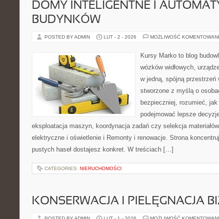
DOMY INTELIGENTNE I AUTOMA
BUDYNKÓW
POSTED BY ADMIN
LUT - 2 - 2026
MOŻLIWOŚĆ KOMENTOWAN
Kursy Marko to blog budowl
wózków widłowych, urządz
w jedną, spójną przestrzeń
stworzone z myślą o osoba
bezpieczniej, rozumieć, jak
podejmować lepsze decyzje
eksploatacja maszyn, koordynacja zadań czy selekcja materiałów
elektryczne i oświetlenie i Remonty i renowacje. Strona koncentru
pustych haseł dostajesz konkret. W treściach […]
CATEGORIES:
NIERUCHOMOŚCI
KONSERWACJA I PIELĘGNACJA BI
POSTED BY ADMIN
LUT - 1 - 2026
MOŻLIWOŚĆ KOMENTOWAN