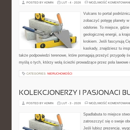
POSTED BY ADMIN
LUT - 4 - 2026
MOŻLIWOŚĆ KOMENTOWAN
Vulcans to portal podróżnic
zobaczyć potęgę planety w j
odsłonie. To miejsce, gdzie 
geologicznej energii, a kra
krokiem. Jeśli fascynują Ci
kaskady, znajdziesz tu insp
także podpowiedzi terenowe, które pomagają przeżyć przygodę ś
myślą o tych, którzy wolą ścieżki prowadzące przez pola lawowe 
CATEGORIES:
NIERUCHOMOŚCI
KOLEKCJONERZY I PASJONACI 
POSTED BY ADMIN
LUT - 3 - 2026
MOŻLIWOŚĆ KOMENTOWAN
Spadlabuta to miejsce stwo
zatroszczyć się o swoje ob
Jeśli lubisz prezencję, wygo