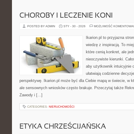
CHOROBY I LECZENIE KONI
POSTED BY ADMIN
STY - 30 - 2026
MOŻLIWOŚĆ KOMENTOWA
Ikarion.pl to przyjazna stro
wiedzę z inspiracją. To mie
które cenią konkret, ale j
nieoczywiste kierunki. Cał
aby użytkownik intuicyjnie d
ułatwiają codzienne decyzje,
perspektywę. Ikarion.pl może być dla Ciebie mapą w świecie, w kt
ale sensownych wniosków często brakuje. Przeczytaj także Rekrea
Zawody i […]
CATEGORIES:
NIERUCHOMOŚCI
ETYKA CHRZEŚCIJAŃSKA