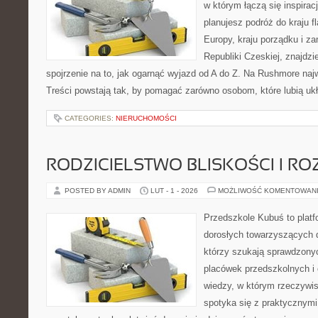
w którym łączą się inspirac
planujesz podróż do kraju 
Europy, kraju porządku i za
Republiki Czeskiej, znajdz
spojrzenie na to, jak ogarnąć wyjazd od A do Z. Na Rushmore najw
Treści powstają tak, by pomagać zarówno osobom, które lubią u
CATEGORIES:
NIERUCHOMOŚCI
RODZICIELSTWO BLISKOŚCI I RO
POSTED BY ADMIN
LUT - 1 - 2026
MOŻLIWOŚĆ KOMENTOWAN
Przedszkole Kubuś to plat
dorosłych towarzyszących 
którzy szukają sprawdzonyc
placówek przedszkolnych i o
wiedzy, w którym rzeczywis
spotyka się z praktycznym