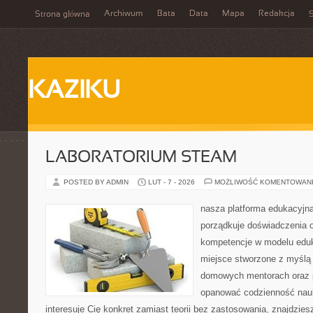
Archiwum
Bata
Data
Mapa
Redakcja
Strona główna
S
KAZIKU
LABORATORIUM STEAM
POSTED BY ADMIN
LUT - 7 - 2026
MOŻLIWOŚĆ KOMENTOWAN
nasza platforma edukacyjna 
porządkuje doświadczenia 
kompetencje w modelu eduka
miejsce stworzone z myślą 
domowych mentorach oraz 
opanować codzienność nauki
interesuje Cię konkret zamiast teorii bez zastosowania, znajdziesz