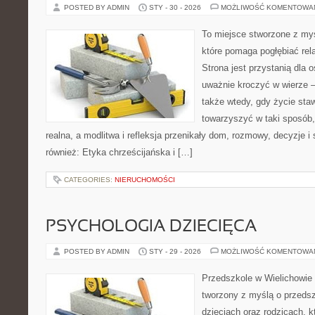
POSTED BY ADMIN
STY - 30 - 2026
MOŻLIWOŚĆ KOMENTOWA
To miejsce stworzone z myś
które pomaga pogłębiać rel
Strona jest przystanią dla o
uważnie kroczyć w wierze – 
także wtedy, gdy życie sta
towarzyszyć w taki sposób
realna, a modlitwa i refleksja przenikały dom, rozmowy, decyzje i
również: Etyka chrześcijańska i […]
CATEGORIES:
NIERUCHOMOŚCI
PSYCHOLOGIA DZIECIĘCA
POSTED BY ADMIN
STY - 29 - 2026
MOŻLIWOŚĆ KOMENTOWA
Przedszkole w Wielichowie 
tworzony z myślą o przeds
dzieciach oraz rodzicach, 