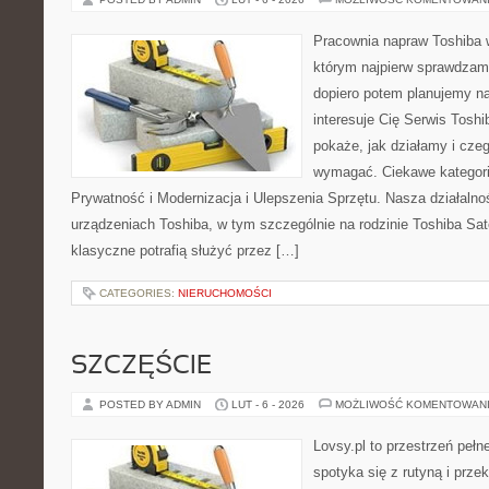
Pracownia napraw Toshiba 
którym najpierw sprawdzam
dopiero potem planujemy na
interesuje Cię Serwis Toshi
pokaże, jak działamy i cze
wymagać. Ciekawe kategori
Prywatność i Modernizacja i Ulepszenia Sprzętu. Nasza działalno
urządzeniach Toshiba, w tym szczególnie na rodzinie Toshiba Sat
klasyczne potrafią służyć przez […]
CATEGORIES:
NIERUCHOMOŚCI
SZCZĘŚCIE
POSTED BY ADMIN
LUT - 6 - 2026
MOŻLIWOŚĆ KOMENTOWAN
Lovsy.pl to przestrzeń pełn
spotyka się z rutyną i prze