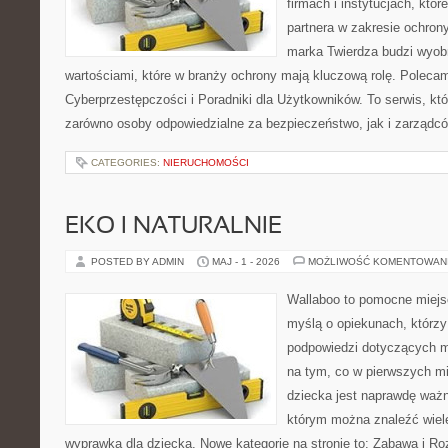
firmach i instytucjach, któr
partnera w zakresie ochro
marka Twierdza budzi wyobr
wartościami, które w branży ochrony mają kluczową rolę. Polecam
Cyberprzestępczości i Poradniki dla Użytkowników. To serwis, k
zarówno osoby odpowiedzialne za bezpieczeństwo, jak i zarządc
CATEGORIES:
NIERUCHOMOŚCI
EKO I NATURALNIE
POSTED BY ADMIN
MAJ - 1 - 2026
MOŻLIWOŚĆ KOMENTOWAN
Wallaboo to pomocne miejs
myślą o opiekunach, którzy
podpowiedzi dotyczących m
na tym, co w pierwszych mi
dziecka jest naprawdę ważn
którym można znaleźć wiel
wyprawką dla dziecka. Nowe kategorie na stronie to: Zabawa i Ro