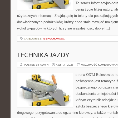
To serwis informacyjno-pora
cenią życie bliżej natury, a
użytecznych informacji. Znajdują się tu teksty dla początkujących
doświadczonych podróżników, którzy chcą stale rozwijać umiejętn
wokół wyjazdów, w których liczy się niezależność, dobre […]
CATEGORIES:
NIERUCHOMOŚCI
TECHNIKA JAZDY
POSTED BY ADMIN
KWI - 3 - 2026
MOŻLIWOŚĆ KOMENTOWAN
strona ODTJ Bolesławiec to
poświęcona jest tematyce 
bezpiecznego poruszania si
doskonalenia umiejętności k
którym czytelnik odnajdzie 
sztuki bezpiecznego kiero
drogowego, przygotowania do egzaminu kierowcy, a także mentaln