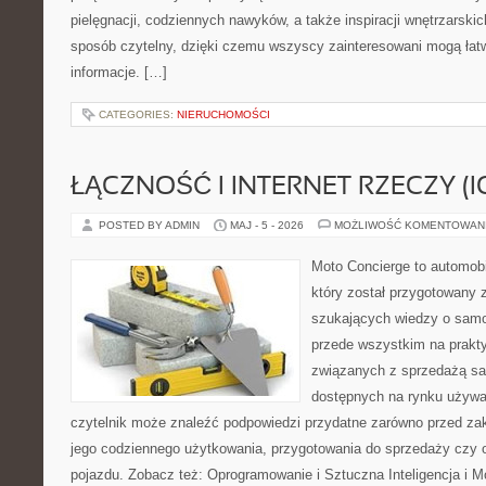
pielęgnacji, codziennych nawyków, a także inspiracji wnętrzarski
sposób czytelny, dzięki czemu wszyscy zainteresowani mogą łatw
informacje. […]
CATEGORIES:
NIERUCHOMOŚCI
ŁĄCZNOŚĆ I INTERNET RZECZY (I
POSTED BY ADMIN
MAJ - 5 - 2026
MOŻLIWOŚĆ KOMENTOWAN
Moto Concierge to automob
który został przygotowany 
szukających wiedzy o samo
przede wszystkim na prakt
związanych z sprzedażą s
dostępnych na rynku używa
czytelnik może znaleźć podpowiedzi przydatne zarówno przed za
jego codziennego użytkowania, przygotowania do sprzedaży czy 
pojazdu. Zobacz też: Oprogramowanie i Sztuczna Inteligencja i M