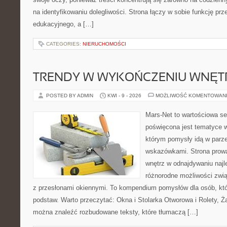
na identyfikowaniu dolegliwości. Strona łączy w sobie funkcję prz
edukacyjnego, a […]
CATEGORIES:
NIERUCHOMOŚCI
TRENDY W WYKOŃCZENIU WNĘT
POSTED BY ADMIN
KWI - 9 - 2026
MOŻLIWOŚĆ KOMENTOWAN
Mars-Net to wartościowa se
poświęcona jest tematyce wn
którym pomysły idą w parz
wskazówkami. Strona prowa
wnętrz w odnajdywaniu najl
różnorodne możliwości zwią
z przesłonami okiennymi. To kompendium pomysłów dla osób, któ
podstaw. Warto przeczytać: Okna i Stolarka Otworowa i Rolety, Żal
można znaleźć rozbudowane teksty, które tłumaczą […]