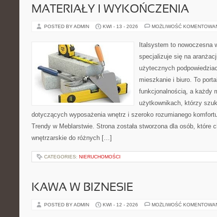
MATERIAŁY I WYKOŃCZENIA
POSTED BY ADMIN
KWI - 13 - 2026
MOŻLIWOŚĆ KOMENTOWA
Italsystem to nowoczesna wi
specjalizuje się na aranżac
użytecznych podpowiedziac
mieszkanie i biuro. To porta
funkcjonalnością, a każdy 
użytkownikach, którzy szu
dotyczących wyposażenia wnętrz i szeroko rozumianego komfortu.
Trendy w Meblarstwie. Strona została stworzona dla osób, które c
wnętrzarskie do różnych […]
CATEGORIES:
NIERUCHOMOŚCI
KAWA W BIZNESIE
POSTED BY ADMIN
KWI - 12 - 2026
MOŻLIWOŚĆ KOMENTOWA