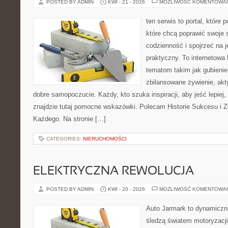
POSTED BY ADMIN
KWI - 21 - 2026
MOŻLIWOŚĆ KOMENTOWA
ten serwis to portal, które
które chcą poprawić swoje
codzienność i spojrzeć na 
praktyczny. To internetowa
tematom takim jak gubieni
zbilansowane żywienie, akt
dobre samopoczucie. Każdy, kto szuka inspiracji, aby jeść lepiej, 
znajdzie tutaj pomocne wskazówki. Polecam Historie Sukcesu i 
Każdego. Na stronie […]
CATEGORIES:
NIERUCHOMOŚCI
ELEKTRYCZNA REWOLUCJA
POSTED BY ADMIN
KWI - 20 - 2026
MOŻLIWOŚĆ KOMENTOWA
Auto Jarmark to dynamiczna
śledzą światem motoryzacji