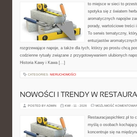
to miejsce w sieci to przes
spotyka się z światem herb
aromatycznych napojów zam
porady, wartościowe treści
To serwis tematyczny, który
entuzjastów aromatycznych
rozgrzewające napoje, a także dla tych, którzy po prostu chcą p
codzienne rytuały związane z przygotowywaniem ulubionych napo
Historia Kawy i Kawa […]
CATEGORIES:
NIERUCHOMOŚCI
NOWOŚCI I TRENDY W RESTAUR
POSTED BY ADMIN
KWI - 11 - 2026
MOŻLIWOŚĆ KOMENTOWA
Restauracjaspichlerz.pl to
myślą o osobach kochający
koncentruje się na międzyna