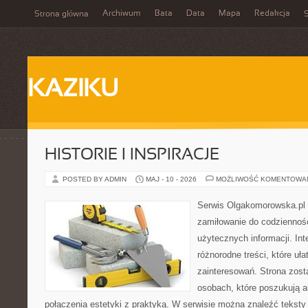
Archiwum
Bata
Data
Mapa
Redakcja
Strona główna
S
KAZIKU
HISTORIE I INSPIRACJE
POSTED BY ADMIN
MAJ - 10 - 2026
MOŻLIWOŚĆ KOMENTOWA
Serwis Olgakomorowska.pl to
zamiłowanie do codzienności
użytecznych informacji. Int
różnorodne treści, które uł
zainteresowań. Strona zost
osobach, które poszukują a
połączenia estetyki z praktyką. W serwisie można znaleźć teksty