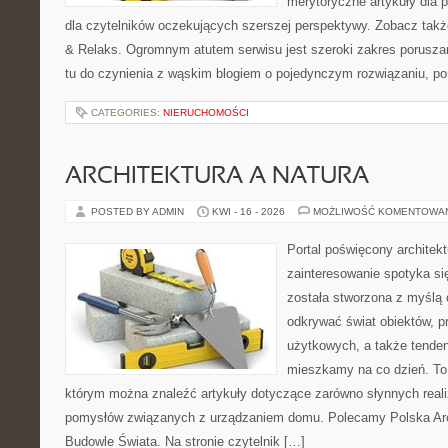
merytoryczne artykuły dla 
dla czytelników oczekujących szerszej perspektywy. Zobacz takż
& Relaks. Ogromnym atutem serwisu jest szeroki zakres porusz
tu do czynienia z wąskim blogiem o pojedynczym rozwiązaniu, p
CATEGORIES:
NIERUCHOMOŚCI
ARCHITEKTURA A NATURA
POSTED BY ADMIN
KWI - 16 - 2026
MOŻLIWOŚĆ KOMENTOWA
Portal poświęcony architekt
zainteresowanie spotyka si
została stworzona z myślą 
odkrywać świat obiektów, p
użytkowych, a także tenden
mieszkamy na co dzień. To i
którym można znaleźć artykuły dotyczące zarówno słynnych realiz
pomysłów związanych z urządzaniem domu. Polecamy Polska Arch
Budowle Świata. Na stronie czytelnik […]