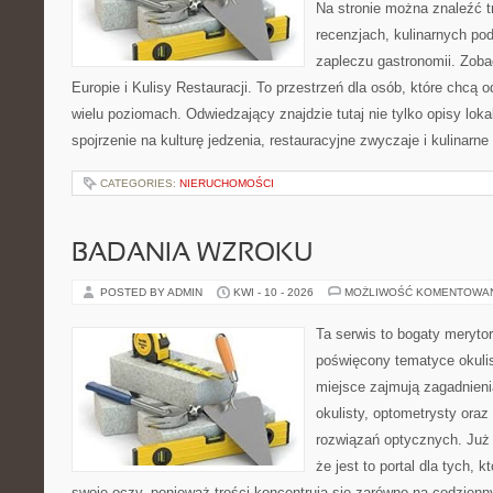
Na stronie można znaleźć tr
recenzjach, kulinarnych po
zapleczu gastronomii. Zoba
Europie i Kulisy Restauracji. To przestrzeń dla osób, które chcą
wielu poziomach. Odwiedzający znajdzie tutaj nie tylko opisy lokal
spojrzenie na kulturę jedzenia, restauracyjne zwyczaje i kulinarn
CATEGORIES:
NIERUCHOMOŚCI
BADANIA WZROKU
POSTED BY ADMIN
KWI - 10 - 2026
MOŻLIWOŚĆ KOMENTOWA
Ta serwis to bogaty meryto
poświęcony tematyce okulis
miejsce zajmują zagadnieni
okulisty, optometrysty oraz
rozwiązań optycznych. Już 
że jest to portal dla tych, 
swoje oczy, ponieważ treści koncentrują się zarówno na codzienn