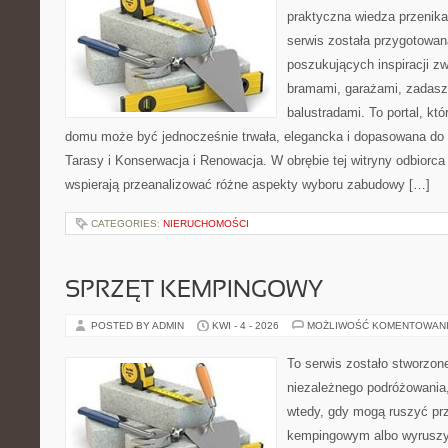
praktyczna wiedza przenika
serwis została przygotowa
poszukujących inspiracji z
bramami, garażami, zadasz
balustradami. To portal, któ
domu może być jednocześnie trwała, elegancka i dopasowana do 
Tarasy i Konserwacja i Renowacja. W obrębie tej witryny odbiorca 
wspierają przeanalizować różne aspekty wyboru zabudowy […]
CATEGORIES:
NIERUCHOMOŚCI
SPRZĘT KEMPINGOWY
POSTED BY ADMIN
KWI - 4 - 2026
MOŻLIWOŚĆ KOMENTOWAN
To serwis zostało stworzon
niezależnego podróżowania,
wtedy, gdy mogą ruszyć prz
kempingowym albo wyruszy