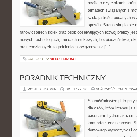
myślą o czytelnikach, któr
tematach związanych z mot
szukają treści podanych w 
sposób. Strona skupia się 
fanów czterech kółek oraz osób obserwujących rozwój branży jest
nowych technologiach, trendach rynkowych, bezpieczeństwie, ekol
oraz codziennych zagadnieniach związanych z […]
CATEGORIES:
NIERUCHOMOŚCI
PORADNIK TECHNICZNY
POSTED BY ADMIN
KWI - 17 - 2026
MOŻLIWOŚĆ KOMENTOWA
SaunaWadowice.pl to przyj
dla osób, które interesują 
basenami, hydromasażem o
komfortem codzienności. St
domowego wypoczynku i od