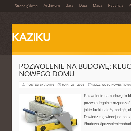
Archiwum
Bata
Data
Mapa
Redakcja
Strona główna
S
KAZIKU
POZWOLENIE NA BUDOWĘ: KLU
NOWEGO DOMU
POSTED BY ADMIN
MAR - 28 - 2025
MOŻLIWOŚĆ KOMENTOWA
Pozwolenie na budowę to k
pozwala legalnie rozpoczą
jakie kroki należy podjąć, 
Dowiedz się więcej na nas
#budowa #pozwolenienabu