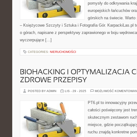
pomysły do odkrywania kra
europejskich łańcuchów ora
górskich na świecie. Warto
– Księżycowe Szczyty i Sztuka i Fotografia Gór. KarpackiLas.pl
o górach, napisane z perspektywy zaprawionego w boju wędrowca.
wyczerpujące […]
CATEGORIES:
NIERUCHOMOŚCI
BIOHACKING I OPTYMALIZACJA CI
ZDROWE PRZEPISY
POSTED BY ADMIN
LIS - 29 - 2025
MOŻLIWOŚĆ KOMENTOWAN
PT6.pl to innowacyjny przew
całości poświęcony jest tr
skutecznym zestawom ruch
miejsce, gdzie początkują
ruchu znajdą konkretne pom