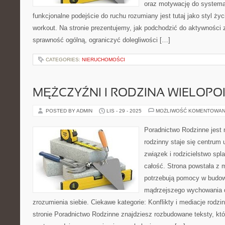
oraz motywację do systema
funkcjonalne podejście do ruchu rozumiany jest tutaj jako styl życ
workout. Na stronie prezentujemy, jak podchodzić do aktywności 
sprawność ogólną, ograniczyć dolegliwości […]
CATEGORIES:
NIERUCHOMOŚCI
MĘŻCZYŹNI I RODZINA WIELOP
POSTED BY ADMIN
LIS - 29 - 2025
MOŻLIWOŚĆ KOMENTOWAN
Poradnictwo Rodzinne jest
rodzinny staje się centrum
związek i rodzicielstwo spla
całość. Strona powstała z m
potrzebują pomocy w budowa
mądrzejszego wychowania d
zrozumienia siebie. Ciekawe kategorie: Konflikty i mediacje rodzi
stronie Poradnictwo Rodzinne znajdziesz rozbudowane teksty, któr