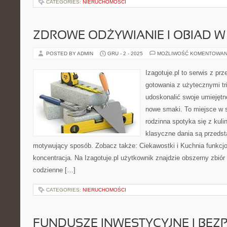
CATEGORIES:
NIERUCHOMOŚCI
ZDROWE ODŻYWIANIE I OBIAD W 
POSTED BY ADMIN
GRU - 2 - 2025
MOŻLIWOŚĆ KOMENTOWAN
Izagotuje.pl to serwis z prz
gotowania z użytecznymi tr
udoskonalić swoje umiejętn
nowe smaki. To miejsce w s
rodzinna spotyka się z kuli
klasyczne dania są przedst
motywujący sposób. Zobacz także: Ciekawostki i Kuchnia funkcjon
koncentracja. Na Izagotuje.pl użytkownik znajdzie obszerny zbió
codzienne […]
CATEGORIES:
NIERUCHOMOŚCI
FUNDUSZE INWESTYCYJNE I BEZ