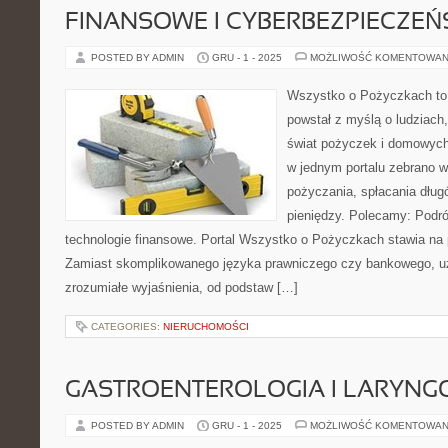
FINANSOWE I CYBERBEZPIECZE
POSTED BY ADMIN
GRU - 1 - 2025
MOŻLIWOŚĆ KOMENTOWAN
Wszystko o Pożyczkach to s
powstał z myślą o ludziach,
świat pożyczek i domowych 
w jednym portalu zebrano 
pożyczania, spłacania dług
pieniędzy. Polecamy: Podróż
technologie finansowe. Portal Wszystko o Pożyczkach stawia na 
Zamiast skomplikowanego języka prawniczego czy bankowego, u
zrozumiałe wyjaśnienia, od podstaw […]
CATEGORIES:
NIERUCHOMOŚCI
GASTROENTEROLOGIA I LARYNG
POSTED BY ADMIN
GRU - 1 - 2025
MOŻLIWOŚĆ KOMENTOWAN