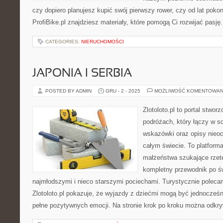
czy dopiero planujesz kupić swój pierwszy rower, czy od lat poko
ProfiBike.pl znajdziesz materiały, które pomogą Ci rozwijać pasj
CATEGORIES:
NIERUCHOMOŚCI
JAPONIA I SERBIA
POSTED BY ADMIN
GRU - 2 - 2025
MOŻLIWOŚĆ KOMENTOWAN
Zlotoloto.pl to portal stwo
podróżach, który łączy w so
wskazówki oraz opisy nieoc
całym świecie. To platform
małżeństwa szukające rzete
kompletny przewodnik po ś
najmłodszymi i nieco starszymi pociechami. Turystycznie polecam
Zlotoloto.pl pokazuje, że wyjazdy z dziećmi mogą być jednocześn
pełne pozytywnych emocji. Na stronie krok po kroku można odkr