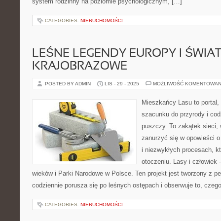
system rodzinny na poziomie psychologicznym, […]
CATEGORIES:
NIERUCHOMOŚCI
LEŚNE LEGENDY EUROPY I ŚWIAT
KRAJOBRAZOWE
POSTED BY ADMIN
LIS - 29 - 2025
MOŻLIWOŚĆ KOMENTOWAN
Mieszkańcy Lasu to portal, 
szacunku do przyrody i cod
puszczy. To zakątek sieci,
zanurzyć się w opowieści o
i niezwykłych procesach, k
otoczeniu. Lasy i człowiek –
wieków i Parki Narodowe w Polsce. Ten projekt jest tworzony z p
codziennie porusza się po leśnych ostępach i obserwuje to, czeg
CATEGORIES:
NIERUCHOMOŚCI