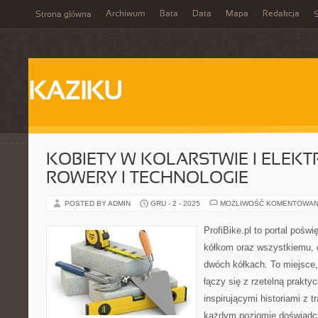
Archiwum
Bata
Data
Mapa
Redakcja
Strona główna
S
KAZIKU
KOBIETY W KOLARSTWIE I ELEK
ROWERY I TECHNOLOGIE
POSTED BY ADMIN
GRU - 2 - 2025
MOŻLIWOŚĆ KOMENTOWAN
ProfiBike.pl to portal pośw
kółkom oraz wszystkiemu, c
dwóch kółkach. To miejsce,
łączy się z rzetelną prakty
inspirującymi historiami z t
każdym poziomie doświadcz