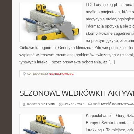
LCL-Laryngolog.pl – strona
myślą o pacjentach, które s
medycynie otolaryngologicz
informacja spotykają się z
skomplikowane zagadnieni
na prostym języku, zrozumi
Ciekawe kategorie to: Genetyka kliniczna i Zdrowie publiczne. Ten
wspierać w lepszym rozumieniu problemów związanych z uszami,
typowych infekcji, przez przewlekłe schorzenia, aż […]
CATEGORIES:
NIERUCHOMOŚCI
SEZONOWE WĘDRÓWKI I AKTYW
POSTED BY ADMIN
LIS - 30 - 2025
MOŻLIWOŚĆ KOMENTOWAN
KarpackiLas.pl – Góry, Szl
Europy i Świata to portal, k
i trekkingu. To miejsce, gd