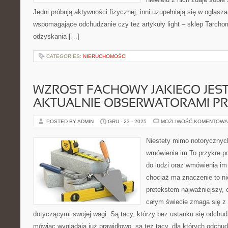
Jedni próbują aktywności fizycznej, inni uzupełniają się w ogłas
wspomagające odchudzanie czy też artykuły light – sklep Tarch
odzyskania […]
CATEGORIES:
NIERUCHOMOŚCI
WZROST FACHOWY JAKIEGO JES
AKTUALNIE OBSERWATORAMI PR
POSTED BY ADMIN
GRU - 23 - 2025
MOŻLIWOŚĆ KOMENTOWA
Niestety mimo notorycznych 
wmówienia im To przykre po
do ludzi oraz wmówienia im
chociaż ma znaczenie to ni
pretekstem najważniejszy, 
całym świecie zmaga się z
dotyczącymi swojej wagi. Są tacy, którzy bez ustanku się odchudz
mówiąc wyglądają już prawidłowo, są też tacy, dla których odchu