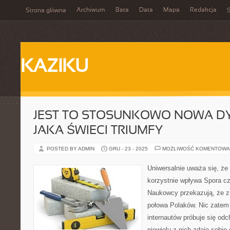
Archiwum
Bata
Data
Mapa
Redakcja
Strona główna
S
KAZIKU
JEST TO STOSUNKOWO NOWA DY
JAKA ŚWIECI TRIUMFY
POSTED BY ADMIN
GRU - 23 - 2025
MOŻLIWOŚĆ KOMENTOWA
Uniwersalnie uważa się, że 
korzystnie wpływa Spora c
Naukowcy przekazują, że z
połowa Polaków. Nic zatem 
internautów próbuje się od
niewielu z nich zdaje sobie 