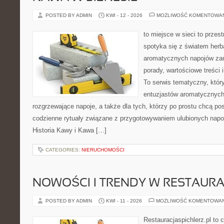
POSTED BY ADMIN
KWI - 12 - 2026
MOŻLIWOŚĆ KOMENTOWA
to miejsce w sieci to przes
spotyka się z światem herb
aromatycznych napojów zam
porady, wartościowe treści
To serwis tematyczny, który
entuzjastów aromatycznych
rozgrzewające napoje, a także dla tych, którzy po prostu chcą p
codzienne rytuały związane z przygotowywaniem ulubionych napo
Historia Kawy i Kawa […]
CATEGORIES:
NIERUCHOMOŚCI
NOWOŚCI I TRENDY W RESTAUR
POSTED BY ADMIN
KWI - 11 - 2026
MOŻLIWOŚĆ KOMENTOWA
Restauracjaspichlerz.pl to