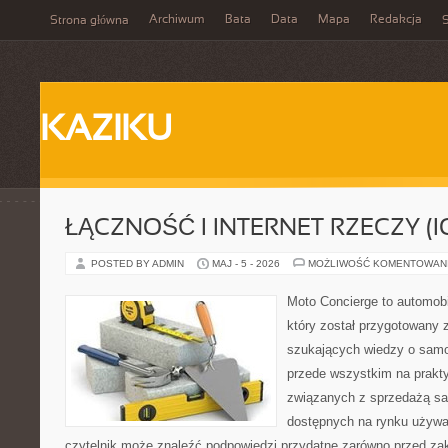
Archiwum
Bata
Data
Mapa
Redakcja
Strona główna
S
KAZIKU
ŁĄCZNOŚĆ I INTERNET RZECZY (I
POSTED BY ADMIN
MAJ - 5 - 2026
MOŻLIWOŚĆ KOMENTOWAN
Moto Concierge to automob
który został przygotowany 
szukających wiedzy o samo
przede wszystkim na prakt
związanych z sprzedażą s
dostępnych na rynku używa
czytelnik może znaleźć podpowiedzi przydatne zarówno przed za