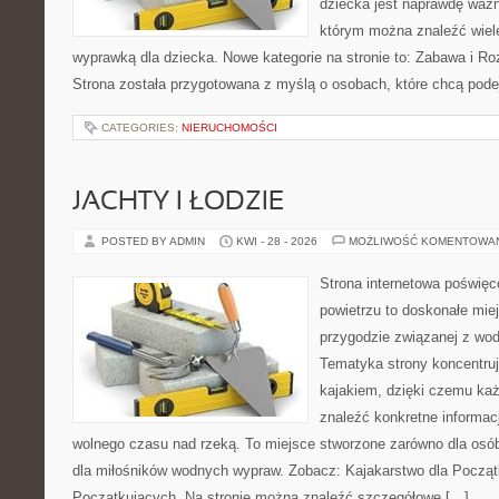
dziecka jest naprawdę ważn
którym można znaleźć wiel
wyprawką dla dziecka. Nowe kategorie na stronie to: Zabawa i Ro
Strona została przygotowana z myślą o osobach, które chcą po
CATEGORIES:
NIERUCHOMOŚCI
JACHTY I ŁODZIE
POSTED BY ADMIN
KWI - 28 - 2026
MOŻLIWOŚĆ KOMENTOWA
Strona internetowa poświęc
powietrzu to doskonałe mie
przygodzie związanej z wod
Tematyka strony koncentruj
kajakiem, dzięki czemu ka
znaleźć konkretne informac
wolnego czasu nad rzeką. To miejsce stworzone zarówno dla osób
dla miłośników wodnych wypraw. Zobacz: Kajakarstwo dla Początk
Początkujących. Na stronie można znaleźć szczegółowe […]