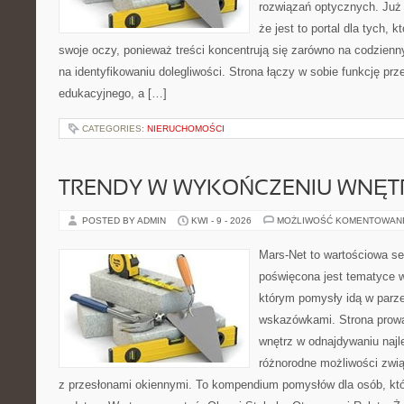
rozwiązań optycznych. Już 
że jest to portal dla tych, 
swoje oczy, ponieważ treści koncentrują się zarówno na codzienn
na identyfikowaniu dolegliwości. Strona łączy w sobie funkcję prz
edukacyjnego, a […]
CATEGORIES:
NIERUCHOMOŚCI
TRENDY W WYKOŃCZENIU WNĘT
POSTED BY ADMIN
KWI - 9 - 2026
MOŻLIWOŚĆ KOMENTOWAN
Mars-Net to wartościowa se
poświęcona jest tematyce wn
którym pomysły idą w parz
wskazówkami. Strona prowa
wnętrz w odnajdywaniu najl
różnorodne możliwości zwią
z przesłonami okiennymi. To kompendium pomysłów dla osób, któ