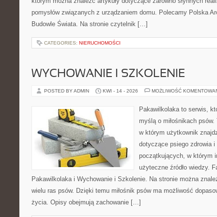
którym można znaleźć artykuły dotyczące zarówno słynnych realiz
pomysłów związanych z urządzaniem domu. Polecamy Polska Arch
Budowle Świata. Na stronie czytelnik […]
CATEGORIES:
NIERUCHOMOŚCI
WYCHOWANIE I SZKOLENIE
POSTED BY ADMIN
KWI - 14 - 2026
MOŻLIWOŚĆ KOMENTOWA
Pakawilkolaka to serwis, kt
myślą o miłośnikach psów.
w którym użytkownik znajd
dotyczące psiego zdrowia i
początkujących, w którym in
użyteczne źródło wiedzy. Fa
Pakawilkolaka i Wychowanie i Szkolenie. Na stronie można znal
wielu ras psów. Dzięki temu miłośnik psów ma możliwość dopaso
życia. Opisy obejmują zachowanie […]