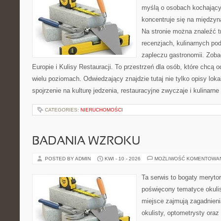
myślą o osobach kochający
koncentruje się na międzyna
Na stronie można znaleźć tr
recenzjach, kulinarnych po
zapleczu gastronomii. Zoba
Europie i Kulisy Restauracji. To przestrzeń dla osób, które chcą
wielu poziomach. Odwiedzający znajdzie tutaj nie tylko opisy lokal
spojrzenie na kulturę jedzenia, restauracyjne zwyczaje i kulinarn
CATEGORIES:
NIERUCHOMOŚCI
BADANIA WZROKU
POSTED BY ADMIN
KWI - 10 - 2026
MOŻLIWOŚĆ KOMENTOWA
Ta serwis to bogaty meryto
poświęcony tematyce okulis
miejsce zajmują zagadnieni
okulisty, optometrysty oraz