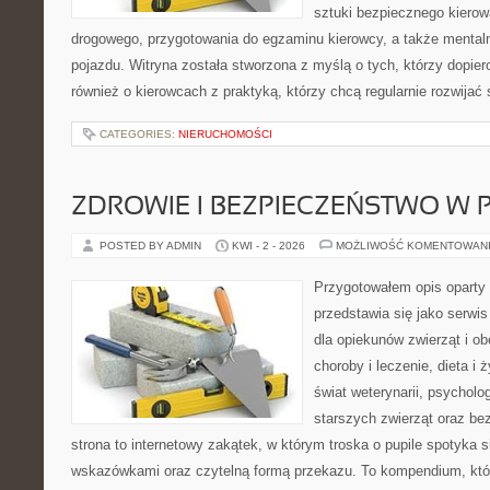
sztuki bezpiecznego kiero
drogowego, przygotowania do egzaminu kierowcy, a także mentaln
pojazdu. Witryna została stworzona z myślą o tych, którzy dopiero
również o kierowcach z praktyką, którzy chcą regularnie rozwijać
CATEGORIES:
NIERUCHOMOŚCI
ZDROWIE I BEZPIECZEŃSTWO W
POSTED BY ADMIN
KWI - 2 - 2026
MOŻLIWOŚĆ KOMENTOWAN
Przygotowałem opis oparty 
przedstawia się jako serwis
dla opiekunów zwierząt i ob
choroby i leczenie, dieta i
świat weterynarii, psycholo
starszych zwierząt oraz be
strona to internetowy zakątek, w którym troska o pupile spotyka 
wskazówkami oraz czytelną formą przekazu. To kompendium, któ