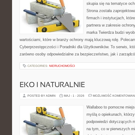
skupia się na tematyce och
Strona została zaprojektow
firmach i instytucjach, któr
partnera w zakresie ochro
marka Twierdza budzi wyobr
wartościami, które w branży ochrony mają kluczową rolę. Polecam
Cyberprzestępczości i Poradniki dla Użytkowników. To serwis, k
zarówno osoby odpowiedzialne za bezpieczeństwo, jak i zarządc
CATEGORIES:
NIERUCHOMOŚCI
EKO I NATURALNIE
POSTED BY ADMIN
MAJ - 1 - 2026
MOŻLIWOŚĆ KOMENTOWAN
Wallaboo to pomocne miejs
myślą o opiekunach, którzy
podpowiedzi dotyczących m
na tym, co w pierwszych mi