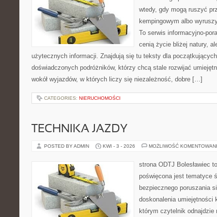
wtedy, gdy mogą ruszyć prz
kempingowym albo wyruszy
To serwis informacyjno-pora
cenią życie bliżej natury, a
użytecznych informacji. Znajdują się tu teksty dla początkujących
doświadczonych podróżników, którzy chcą stale rozwijać umiejętn
wokół wyjazdów, w których liczy się niezależność, dobre […]
CATEGORIES:
NIERUCHOMOŚCI
TECHNIKA JAZDY
POSTED BY ADMIN
KWI - 3 - 2026
MOŻLIWOŚĆ KOMENTOWAN
strona ODTJ Bolesławiec to
poświęcona jest tematyce 
bezpiecznego poruszania si
doskonalenia umiejętności k
którym czytelnik odnajdzie 