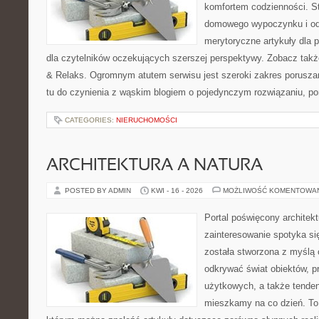
komfortem codzienności. St
domowego wypoczynku i od
merytoryczne artykuły dla 
dla czytelników oczekujących szerszej perspektywy. Zobacz takż
& Relaks. Ogromnym atutem serwisu jest szeroki zakres porusz
tu do czynienia z wąskim blogiem o pojedynczym rozwiązaniu, p
CATEGORIES:
NIERUCHOMOŚCI
ARCHITEKTURA A NATURA
POSTED BY ADMIN
KWI - 16 - 2026
MOŻLIWOŚĆ KOMENTOWA
Portal poświęcony architekt
zainteresowanie spotyka si
została stworzona z myślą 
odkrywać świat obiektów, p
użytkowych, a także tenden
mieszkamy na co dzień. To i