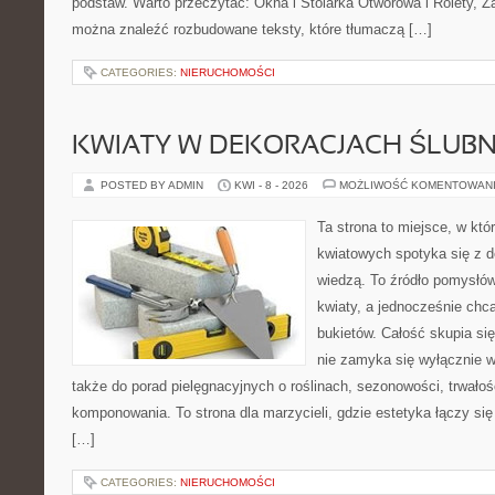
podstaw. Warto przeczytać: Okna i Stolarka Otworowa i Rolety, Żal
można znaleźć rozbudowane teksty, które tłumaczą […]
CATEGORIES:
NIERUCHOMOŚCI
KWIATY W DEKORACJACH ŚLUB
POSTED BY ADMIN
KWI - 8 - 2026
MOŻLIWOŚĆ KOMENTOWAN
Ta strona to miejsce, w kt
kwiatowych spotyka się z de
wiedzą. To źródło pomysłów
kwiaty, a jednocześnie chcą
bukietów. Całość skupia się
nie zamyka się wyłącznie w
także do porad pielęgnacyjnych o roślinach, sezonowości, trwałoś
komponowania. To strona dla marzycieli, gdzie estetyka łączy si
[…]
CATEGORIES:
NIERUCHOMOŚCI