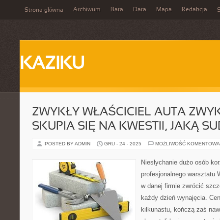
Archiwum
Bata
Data
Mapa
Redakcja
Strona główna
S
KAZIKU
ZWYKŁY WŁAŚCICIEL AUTA ZWYK
SKUPIA SIĘ NA KWESTII, JAKĄ S
POSTED BY ADMIN
GRU - 24 - 2025
MOŻLIWOŚĆ KOMENTOWA
Niesłychanie dużo osób kor
profesjonalnego warsztatu
w danej firmie zwrócić szc
każdy dzień wynajęcia. Cen
kilkunastu, kończą zaś nawe