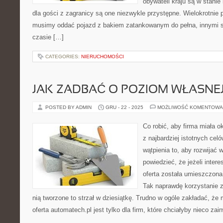
obywateli kraju są w stani
dla gości z zagranicy są one niezwykle przystępne. Wielokrotnie 
musimy oddać pojazd z bakiem zatankowanym do pełna, innymi sł
czasie […]
CATEGORIES:
NIERUCHOMOŚCI
JAK ZADBAĆ O POZIOM WŁASNEJ
POSTED BY ADMIN
GRU - 22 - 2025
MOŻLIWOŚĆ KOMENTOWA
Co robić, aby firma miała 
z najbardziej istotnych cel
wątpienia to, aby rozwijać
powiedzieć, że jeżeli inter
oferta została umieszczona
Tak naprawdę korzystanie z
nią tworzone to strzał w dziesiątkę. Trudno w ogóle zakładać, że
oferta automatech.pl jest tylko dla firm, które chciałyby nieco za