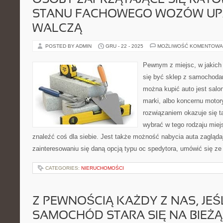
OSOBY ZAPRZĄTAJĄCE SIĘ RAT
STANU FACHOWEGO WOZÓW UP
WALCZĄ
POSTED BY ADMIN
GRU - 22 - 2025
MOŻLIWOŚĆ KOMENTOWA
Pewnym z miejsc, w jakich
się być sklep z samochoda
można kupić auto jest sal
marki, albo koncernu moto
rozwiązaniem okazuje się t
wybrać w tego rodzaju miej
znaleźć coś dla siebie. Jest także możność nabycia auta zaglądaj
zainteresowaniu się daną opcją typu oc spedytora, umówić się ze
CATEGORIES:
NIERUCHOMOŚCI
Z PEWNOŚCIĄ KAŻDY Z NAS, JEŚ
SAMOCHÓD STARA SIĘ NA BIEŻ