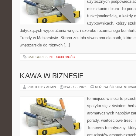
użytecznych podpowiedziac
mieszkanie i biuro. To porta
funkcjonalnością, a każdy 
użytkownikach, którzy szu
dotyczących wyposażenia wnętrz i szeroko rozumianego komfortu.
Trendy w Meblarstwie. Strona została stworzona dla osób, które c
wnętrzarskie do różnych […]
CATEGORIES:
NIERUCHOMOŚCI
KAWA W BIZNESIE
POSTED BY ADMIN
KWI - 12 - 2026
MOŻLIWOŚĆ KOMENTOWA
to miejsce w sieci to przes
spotyka się z światem herb
aromatycznych napojów zam
porady, wartościowe treści
To serwis tematyczny, który
entuzjastów aromatycznych