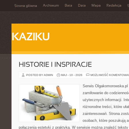
Archiwum
Bata
Data
Mapa
Redakcja
Strona główna
S
KAZIKU
HISTORIE I INSPIRACJE
POSTED BY ADMIN
MAJ - 10 - 2026
MOŻLIWOŚĆ KOMENTOWA
Serwis Olgakomorowska.pl to
zamiłowanie do codzienności
użytecznych informacji. Int
różnorodne treści, które uł
zainteresowań. Strona zost
osobach, które poszukują a
połączenia estetyki z praktyką. W serwisie można znaleźć teksty