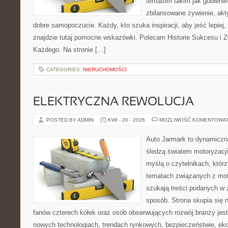
tematom takim jak gubieni
zbilansowane żywienie, akt
dobre samopoczucie. Każdy, kto szuka inspiracji, aby jeść lepiej, 
znajdzie tutaj pomocne wskazówki. Polecam Historie Sukcesu i 
Każdego. Na stronie […]
CATEGORIES:
NIERUCHOMOŚCI
ELEKTRYCZNA REWOLUCJA
POSTED BY ADMIN
KWI - 20 - 2026
MOŻLIWOŚĆ KOMENTOWA
Auto Jarmark to dynamiczna
śledzą światem motoryzacji
myślą o czytelnikach, któr
tematach związanych z mot
szukają treści podanych w 
sposób. Strona skupia się 
fanów czterech kółek oraz osób obserwujących rozwój branży jest
nowych technologiach, trendach rynkowych, bezpieczeństwie, ekol