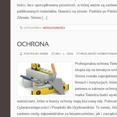
treści, lecz uporządkowana przestrzeń, w której ważne są zarówno
publikowanych materiałów. Nowości na stronie: Podróże po Polski
Zdrowie. Strona […]
CATEGORIES:
NIERUCHOMOŚCI
OCHRONA
POSTED BY ADMIN
MAJ - 1 - 2026
MOŻLIWOŚĆ KOMENTOWAN
Profesjonalna ochrona Twier
skupia się na tematyce och
Strona została zaprojektow
firmach i instytucjach, któr
partnera w zakresie ochro
marka Twierdza budzi wyobr
wartościami, które w branży ochrony mają kluczową rolę. Polecam
Cyberprzestępczości i Poradniki dla Użytkowników. To serwis, k
zarówno osoby odpowiedzialne za bezpieczeństwo, jak i zarządc