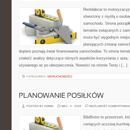
Rentdabcar to motoryzacyjn
stworzony z myślą o osoba
samochodu. Strona porządk
tematów związanych z sam
może być wygodnym miejsc
planujących zmianę samocho
dopiero poznają świat finansowania samochodów. To strona tema
znaleźć analizy dotyczące różnych aspektów korzystania z auta
używanego aż po ubezpieczenia. Nowości na stronie Testy i […]
CATEGORIES:
NIERUCHOMOŚCI
PLANOWANIE POSIŁKÓW
POSTED BY ADMIN
MAJ - 3 - 2026
MOŻLIWOŚĆ KOMENTOWAN
BibiBistro to przestrzeń, k
ceniących uczciwą kuchnię.