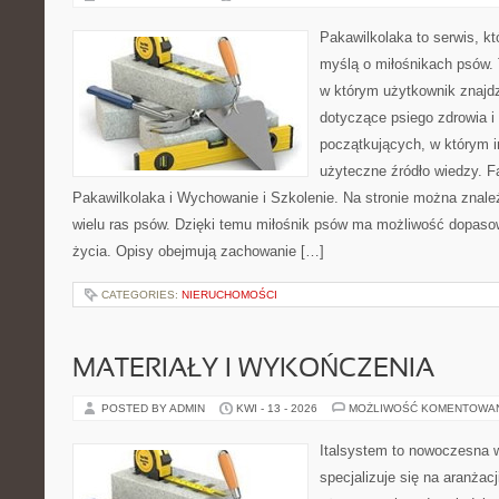
Pakawilkolaka to serwis, kt
myślą o miłośnikach psów.
w którym użytkownik znajd
dotyczące psiego zdrowia i
początkujących, w którym in
użyteczne źródło wiedzy. Fa
Pakawilkolaka i Wychowanie i Szkolenie. Na stronie można znal
wielu ras psów. Dzięki temu miłośnik psów ma możliwość dopaso
życia. Opisy obejmują zachowanie […]
CATEGORIES:
NIERUCHOMOŚCI
MATERIAŁY I WYKOŃCZENIA
POSTED BY ADMIN
KWI - 13 - 2026
MOŻLIWOŚĆ KOMENTOWA
Italsystem to nowoczesna wi
specjalizuje się na aranżac