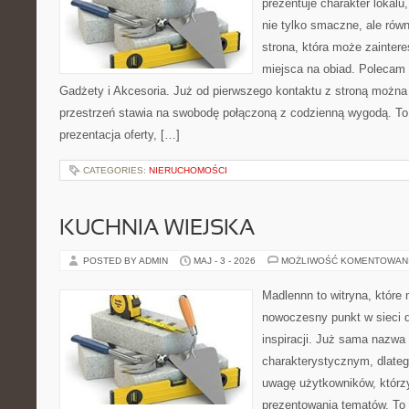
prezentuje charakter lokalu
nie tylko smaczne, ale rów
strona, która może zainter
miejsca na obiad. Polecam
Gadżety i Akcesoria. Już od pierwszego kontaktu z stroną można 
przestrzeń stawia na swobodę połączoną z codzienną wygodą. To 
prezentacja oferty, […]
CATEGORIES:
NIERUCHOMOŚCI
KUCHNIA WIEJSKA
POSTED BY ADMIN
MAJ - 3 - 2026
MOŻLIWOŚĆ KOMENTOWAN
Madlennn to witryna, które
nowoczesny punkt w sieci 
inspiracji. Już sama nazwa
charakterystycznym, dlate
uwagę użytkowników, którzy
prezentowania tematów. To 