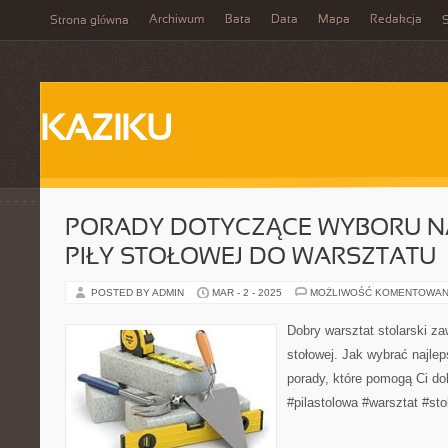
Archiwum
Bata
Data
Mapa
Redakcja
Strona główna
S
KAZIKU
PORADY DOTYCZĄCE WYBORU NA
PIŁY STOŁOWEJ DO WARSZTATU
POSTED BY ADMIN
MAR - 2 - 2025
MOŻLIWOŚĆ KOMENTOWAN
Dobry warsztat stolarski za
stołowej. Jak wybrać najle
porady, które pomogą Ci d
#pilastolowa #warsztat #sto