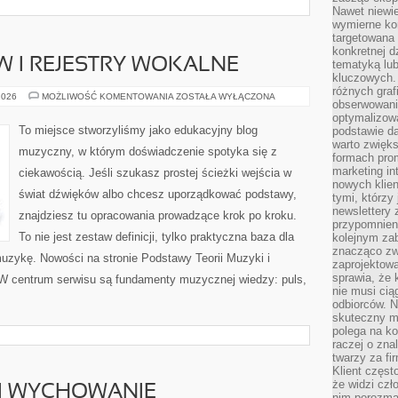
Nawet niewie
wymierne kor
targetowana
konkretnej d
 I REJESTRY WOKALNE
tematyką lu
kluczowych. 
różnych grafi
RODZAJE
2026
MOŻLIWOŚĆ KOMENTOWANIA
ZOSTAŁA WYŁĄCZONA
obserwowani
GŁOSÓW
I
optymalizow
REJESTRY
To miejsce stworzyliśmy jako edukacyjny blog
podstawie d
WOKALNE
warto zwięks
muzyczny, w którym doświadczenie spotyka się z
formach pro
marketing in
ciekawością. Jeśli szukasz prostej ścieżki wejścia w
nowych klien
świat dźwięków albo chcesz uporządkować podstawy,
tymi, którzy 
newslettery 
znajdziesz tu opracowania prowadzące krok po kroku.
przypomnien
To nie jest zestaw definicji, tylko praktyczna baza dla
kolejnym za
znacząco zw
muzykę. Nowości na stronie Podstawy Teorii Muzyki i
zaprojektow
sprawia, że 
W centrum serwisu są fundamenty muzycznej wiedzy: puls,
nie musi cią
odbiorców. N
skuteczny ma
polega na ko
raczej o zna
twarzy za fi
Klient częst
że widzi czł
 I WYCHOWANIE
nim porozma