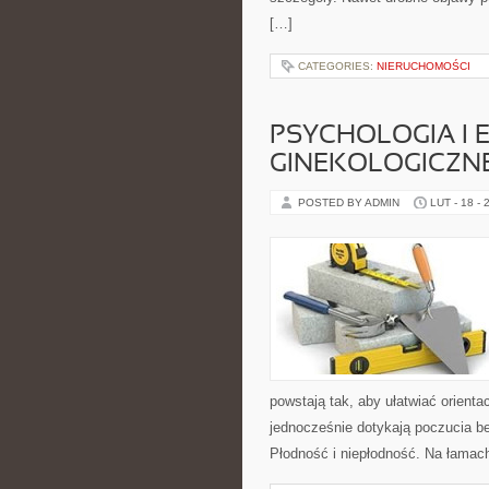
[…]
CATEGORIES:
NIERUCHOMOŚCI
PSYCHOLOGIA I 
GINEKOLOGICZN
POSTED BY ADMIN
LUT - 18 - 
powstają tak, aby ułatwiać orienta
jednocześnie dotykają poczucia be
Płodność i niepłodność. Na łamach