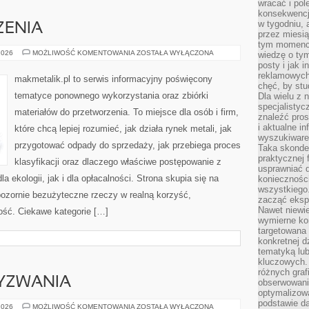
wracać i pol
konsekwencja
w tygodniu, a
ZENIA
przez miesią
tym momencie
ZIELONE
2026
MOŻLIWOŚĆ KOMENTOWANIA
ZOSTAŁA WYŁĄCZONA
wiedzę o tym
WYDARZENIA
posty i jak 
reklamowych
makmetalik.pl to serwis informacyjny poświęcony
chęć, by stu
tematyce ponownego wykorzystania oraz zbiórki
Dla wielu z 
specjalisty
materiałów do przetworzenia. To miejsce dla osób i firm,
znaleźć pros
i aktualne i
które chcą lepiej rozumieć, jak działa rynek metali, jak
wyszukiware
przygotować odpady do sprzedaży, jak przebiega proces
Taka skonde
praktycznej 
klasyfikacji oraz dlaczego właściwe postępowanie z
usprawniać 
ekologii, jak i dla opłacalności. Strona skupia się na
koniecznośc
wszystkiego
pozornie bezużyteczne rzeczy w realną korzyść,
zacząć eksp
Nawet niewie
ość. Ciekawe kategorie […]
wymierne kor
targetowana
konkretnej d
tematyką lu
kluczowych. 
różnych grafi
YZWANIA
obserwowani
optymalizow
podstawie d
ARTYSTYCZNE
2026
MOŻLIWOŚĆ KOMENTOWANIA
ZOSTAŁA WYŁĄCZONA