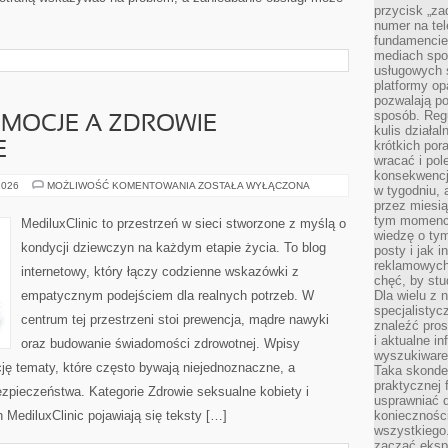
przycisk „za
numer na te
fundamencie 
mediach spo
usługowych 
platformy opa
pozwalają po
sposób. Regu
EMOCJE A ZDROWIE
kulis działal
krótkich por
E
wracać i pol
konsekwencja
PSYCHOLOGIA
2026
MOŻLIWOŚĆ KOMENTOWANIA
ZOSTAŁA WYŁĄCZONA
w tygodniu, a
I
przez miesią
EMOCJE
A
tym momencie
MediluxClinic to przestrzeń w sieci stworzone z myślą o
ZDROWIE
wiedzę o tym
GINEKOLOGICZNE
kondycji dziewczyn na każdym etapie życia. To blog
posty i jak 
reklamowych
internetowy, który łączy codzienne wskazówki z
chęć, by stu
empatycznym podejściem dla realnych potrzeb. W
Dla wielu z 
specjalisty
centrum tej przestrzeni stoi prewencja, mądre nawyki
znaleźć pros
i aktualne i
oraz budowanie świadomości zdrowotnej. Wpisy
wyszukiware
cję tematy, które często bywają niejednoznaczne, a
Taka skonde
praktycznej 
zpieczeństwa. Kategorie Zdrowie seksualne kobiety i
usprawniać 
 MediluxClinic pojawiają się teksty […]
koniecznośc
wszystkiego
zacząć eksp