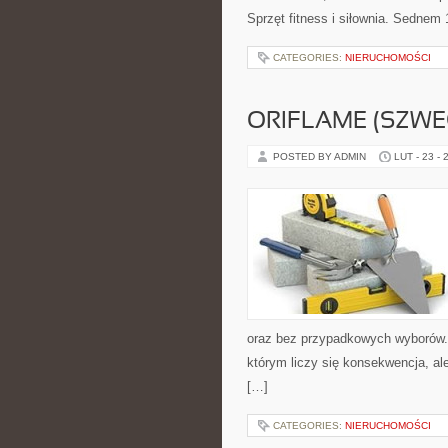
Sprzęt fitness i siłownia. Sednem
CATEGORIES:
NIERUCHOMOŚCI
ORIFLAME (SZWE
POSTED BY ADMIN
LUT - 23 - 
oraz bez przypadkowych wyborów. S
którym liczy się konsekwencja, a
[…]
CATEGORIES:
NIERUCHOMOŚCI