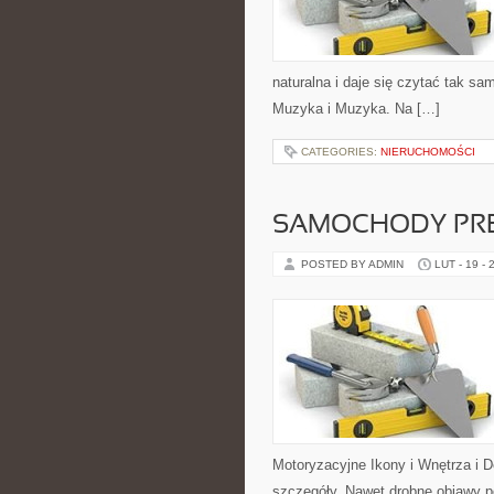
naturalna i daje się czytać tak sam
Muzyka i Muzyka. Na […]
CATEGORIES:
NIERUCHOMOŚCI
SAMOCHODY PRE
POSTED BY ADMIN
LUT - 19 - 
Motoryzacyjne Ikony i Wnętrza i D
szczegóły. Nawet drobne objawy p