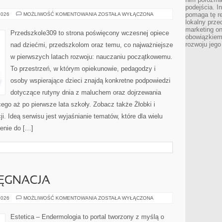
podejścia. In
RODZICIELSTWO
pomaga tę re
2026
MOŻLIWOŚĆ KOMENTOWANIA
ZOSTAŁA WYŁĄCZONA
I
lokalny prze
WYCHOWANIE
marketing on
Przedszkole309 to strona poświęcony wczesnej opiece
obowiązkiem
rozwoju jego
nad dziećmi, przedszkolom oraz temu, co najważniejsze
w pierwszych latach rozwoju: nauczaniu początkowemu.
To przestrzeń, w którym opiekunowie, pedagodzy i
osoby wspierające dzieci znajdą konkretne podpowiedzi
dotyczące rutyny dnia z maluchem oraz dojrzewania
go aż po pierwsze lata szkoły. Zobacz także Żłobki i
. Ideą serwisu jest wyjaśnianie tematów, które dla wielu
enie do […]
ĘGNACJA
SEZONOWA
2026
MOŻLIWOŚĆ KOMENTOWANIA
ZOSTAŁA WYŁĄCZONA
PIELĘGNACJA
Estetica – Endermologia to portal tworzony z myślą o