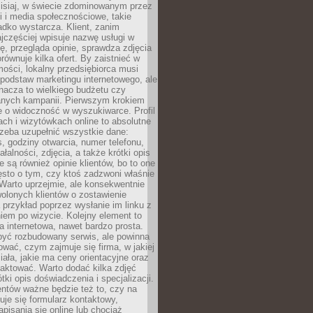
zisiaj, w świecie zdominowanym przez
 i media społecznościowe, takie
adko wystarcza. Klient, zanim
jczęściej wpisuje nazwę usługi w
, przegląda opinie, sprawdza zdjęcia
porównuje kilka ofert. By zaistnieć w
ości, lokalny przedsiębiorca musi
podstaw marketingu internetowego, ale
nacza to wielkiego budżetu czy
nych kampanii. Pierwszym krokiem
e o widoczność w wyszukiwarce. Profil
ch i wizytówkach online to absolutne
zeba uzupełnić wszystkie dane:
, godziny otwarcia, numer telefonu,
ałalności, zdjęcia, a także krótki opis
e są również opinie klientów, bo to one
sto o tym, czy ktoś zadzwoni właśnie
. Warto uprzejmie, ale konsekwentnie
olonych klientów o zostawienie
a przykład poprzez wysłanie im linku z
em po wizycie. Kolejny element to
a internetowa, nawet bardzo prosta.
być rozbudowany serwis, ale powinna
ować, czym zajmuje się firma, w jakiej
ziała, jakie ma ceny orientacyjne oraz
taktować. Warto dodać kilka zdjęć
rótki opis doświadczenia i specjalizacji.
ientów ważne będzie też to, czy na
duje się formularz kontaktowy,
pisania się online lub chociaż