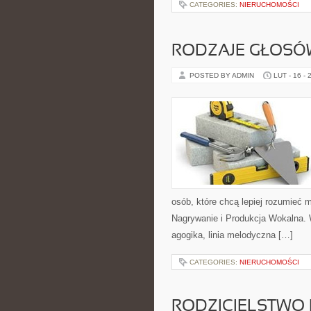
CATEGORIES:
NIERUCHOMOŚCI
RODZAJE GŁOSÓW
POSTED BY ADMIN
LUT - 16 - 
osób, które chcą lepiej rozumieć 
Nagrywanie i Produkcja Wokalna. 
agogika, linia melodyczna […]
CATEGORIES:
NIERUCHOMOŚCI
RODZICIELSTWO