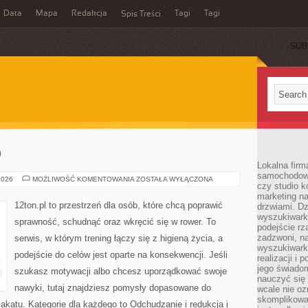
Data
Mapa
Redakcja
Tagi
Tagi
Spis Treści
SUB
O
Lokalna firm
samochodowy,
TRENINGI
2026
MOŻLIWOŚĆ KOMENTOWANIA
ZOSTAŁA WYŁĄCZONA
czy studio k
CARDIO
marketing na
12ton.pl to przestrzeń dla osób, które chcą poprawić
drzwiami. D
wyszukiwarki
sprawność, schudnąć oraz wkręcić się w rower. To
podejście rz
zadzwoni, na
serwis, w którym trening łączy się z higieną życia, a
wyszukiwarkę
podejście do celów jest oparte na konsekwencji. Jeśli
realizacji i 
jego świadom
szukasz motywacji albo chcesz uporządkować swoje
nauczyć się 
nawyki, tutaj znajdziesz pomysły dopasowane do
wcale nie oz
skomplikowa
lakatu. Kategorie dla każdego to Odchudzanie i redukcja i