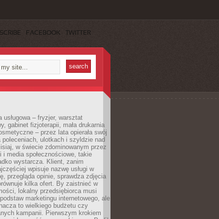
SCRIBE
FACEBOOK
TWITTER
a usługowa – fryzjer, warsztat
 gabinet fizjoterapii, mała drukarnia
osmetyczne – przez lata opierała swój
 poleceniach, ulotkach i szyldzie nad
zisiaj, w świecie zdominowanym przez
 i media społecznościowe, takie
adko wystarcza. Klient, zanim
jczęściej wpisuje nazwę usługi w
, przegląda opinie, sprawdza zdjęcia
porównuje kilka ofert. By zaistnieć w
ości, lokalny przedsiębiorca musi
podstaw marketingu internetowego, ale
nacza to wielkiego budżetu czy
nych kampanii. Pierwszym krokiem