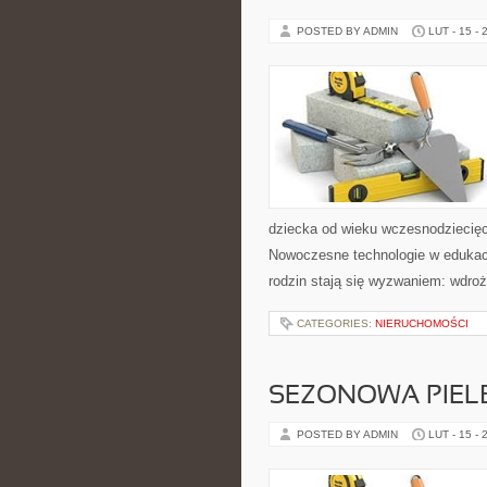
POSTED BY ADMIN
LUT - 15 - 
dziecka od wieku wczesnodziecięce
Nowoczesne technologie w edukacji
rodzin stają się wyzwaniem: wdroż
CATEGORIES:
NIERUCHOMOŚCI
SEZONOWA PIEL
POSTED BY ADMIN
LUT - 15 - 