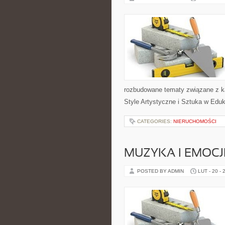
rozbudowane tematy związane z kadr
Style Artystyczne i Sztuka w Eduka
CATEGORIES:
NIERUCHOMOŚCI
MUZYKA I EMOCJ
POSTED BY ADMIN
LUT - 20 - 