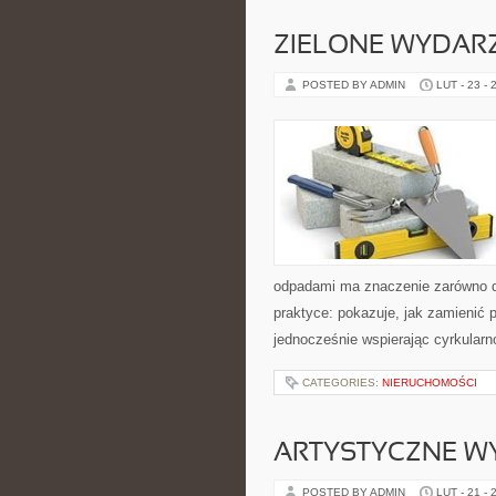
ZIELONE WYDAR
POSTED BY ADMIN
LUT - 23 - 
odpadami ma znaczenie zarówno dla 
praktyce: pokazuje, jak zamienić 
jednocześnie wspierając cyrkularn
CATEGORIES:
NIERUCHOMOŚCI
ARTYSTYCZNE W
POSTED BY ADMIN
LUT - 21 - 