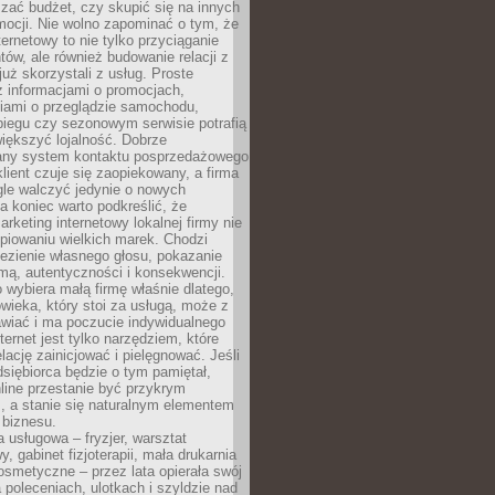
zać budżet, czy skupić się na innych
mocji. Nie wolno zapominać o tym, że
ternetowy to nie tylko przyciąganie
tów, ale również budowanie relacji z
już skorzystali z usług. Proste
z informacjami o promocjach,
iami o przeglądzie samochodu,
biegu czy sezonowym serwisie potrafią
iększyć lojalność. Dobrze
any system kontaktu posprzedażowego
klient czuje się zaopiekowany, a firma
gle walczyć jedynie o nowych
a koniec warto podkreślić, że
rketing internetowy lokalnej firmy nie
piowaniu wielkich marek. Chodzi
lezienie własnego głosu, pokazanie
rmą, autentyczności i konsekwencji.
o wybiera małą firmę właśnie dlatego,
owieka, który stoi za usługą, może z
wiać i ma poczucie indywidualnego
ternet jest tylko narzędziem, które
lację zainicjować i pielęgnować. Jeśli
dsiębiorca będzie o tym pamiętał,
line przestanie być przykrym
, a stanie się naturalnym elementem
 biznesu.
a usługowa – fryzjer, warsztat
 gabinet fizjoterapii, mała drukarnia
osmetyczne – przez lata opierała swój
 poleceniach, ulotkach i szyldzie nad