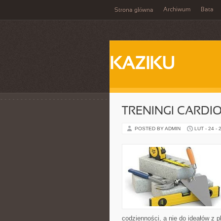
Archiwum
Bata
Strona główna
KAZIKU
TRENINGI CARDI
POSTED BY ADMIN
LUT - 24 - 
codzienności, a nie do ideałów z p