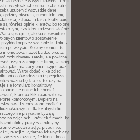
e o widoczność w wyszukiwarce. Profil
ch i wizytówkach online to absolutne
zeba uzupełnić wszystkie dane:
, godziny otwarcia, numer telefonu,
ałalności, zdjęcia, a także krótki opis
e są również opinie klientów, bo to one
sto o tym, czy ktoś zadzwoni właśnie
. Warto uprzejmie, ale konsekwentnie
olonych klientów o zostawienie
a przykład poprzez wysłanie im linku z
em po wizycie. Kolejny element to
a internetowa, nawet bardzo prosta.
być rozbudowany serwis, ale powinna
ować, czym zajmuje się firma, w jakiej
ziała, jakie ma ceny orientacyjne oraz
taktować. Warto dodać kilka zdjęć
rótki opis doświadczenia i specjalizacji.
ientów ważne będzie też to, czy na
duje się formularz kontaktowy,
pisania się online lub chociaż
dzwoń”, który po kliknięciu wybiera
lefonie komórkowym. Dopiero na
wizytówki i strony warto myśleć o
łecznościowych. Dla lokalnych firm
szczególnie przydatne bywają
rte na zdjęciach i krótkich filmach, bo
kazać efekty pracy w atrakcyjny
larne wrzucanie zdjęć przed i po,
ności, relacji z wydarzeń lokalnych czy
ad zwiększa szanse, że klienci będą