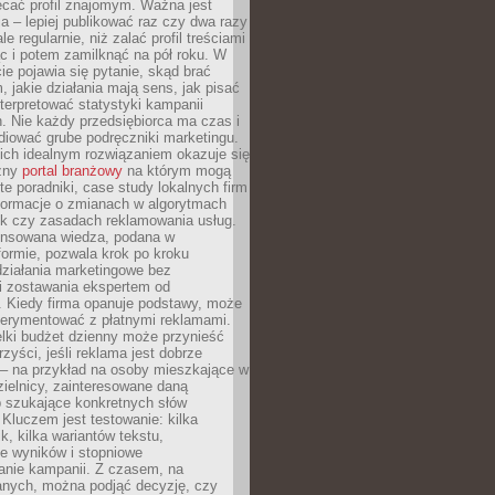
ecać profil znajomym. Ważna jest
 – lepiej publikować raz czy dwa razy
le regularnie, niż zalać profil treściami
c i potem zamilknąć na pół roku. W
 pojawia się pytanie, skąd brać
, jakie działania mają sens, jak pisać
interpretować statystyki kampanii
. Nie każdy przedsiębiorca ma czas i
diować grube podręczniki marketingu.
nich idealnym rozwiązaniem okazuje się
czny
portal branżowy
na którym mogą
te poradniki, case study lokalnych firm
nformacje o zmianach w algorytmach
k czy zasadach reklamowania usług.
nsowana wiedza, podana w
formie, pozwala krok po kroku
działania marketingowe bez
i zostawania ekspertem od
. Kiedy firma opanuje podstawy, może
erymentować z płatnymi reklamami.
lki budżet dzienny może przynieść
zyści, jeśli reklama jest dobrze
 – na przykład na osoby mieszkające w
zielnicy, zainteresowane daną
b szukające konkretnych słów
Kluczem jest testowanie: kilka
k, kilka wariantów tekstu,
e wyników i stopniowe
anie kampanii. Z czasem, na
anych, można podjąć decyzję, czy