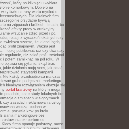
dzwoń”, który po kliknięciu wybiera
lefonie komórkowym. Dopiero na
wizytówki i strony warto myśleć o
łecznościowych. Dla lokalnych firm
szczególnie przydatne bywają
rte na zdjęciach i krótkich filmach, bo
kazać efekty pracy w atrakcyjny
larne wrzucanie zdjęć przed i po,
ności, relacji z wydarzeń lokalnych czy
ad zwiększa szanse, że klienci będą
ecać profil znajomym. Ważna jest
 – lepiej publikować raz czy dwa razy
le regularnie, niż zalać profil treściami
c i potem zamilknąć na pół roku. W
 pojawia się pytanie, skąd brać
, jakie działania mają sens, jak pisać
interpretować statystyki kampanii
. Nie każdy przedsiębiorca ma czas i
diować grube podręczniki marketingu.
nich idealnym rozwiązaniem okazuje się
czny
portal branżowy
na którym mogą
te poradniki, case study lokalnych firm
nformacje o zmianach w algorytmach
k czy zasadach reklamowania usług.
nsowana wiedza, podana w
formie, pozwala krok po kroku
działania marketingowe bez
i zostawania ekspertem od
. Kiedy firma opanuje podstawy, może
erymentować z płatnymi reklamami.