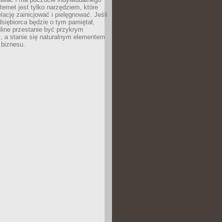
ternet jest tylko narzędziem, które
lację zainicjować i pielęgnować. Jeśli
dsiębiorca będzie o tym pamiętał,
line przestanie być przykrym
, a stanie się naturalnym elementem
 biznesu.