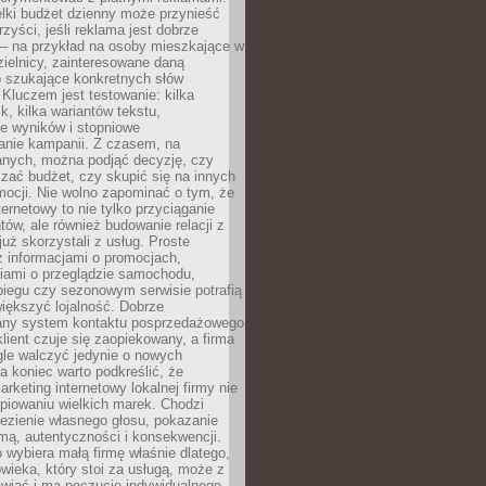
lki budżet dzienny może przynieść
zyści, jeśli reklama jest dobrze
 – na przykład na osoby mieszkające w
zielnicy, zainteresowane daną
b szukające konkretnych słów
Kluczem jest testowanie: kilka
k, kilka wariantów tekstu,
e wyników i stopniowe
anie kampanii. Z czasem, na
anych, można podjąć decyzję, czy
zać budżet, czy skupić się na innych
mocji. Nie wolno zapominać o tym, że
ternetowy to nie tylko przyciąganie
tów, ale również budowanie relacji z
już skorzystali z usług. Proste
z informacjami o promocjach,
iami o przeglądzie samochodu,
biegu czy sezonowym serwisie potrafią
iększyć lojalność. Dobrze
any system kontaktu posprzedażowego
klient czuje się zaopiekowany, a firma
gle walczyć jedynie o nowych
a koniec warto podkreślić, że
rketing internetowy lokalnej firmy nie
piowaniu wielkich marek. Chodzi
lezienie własnego głosu, pokazanie
rmą, autentyczności i konsekwencji.
o wybiera małą firmę właśnie dlatego,
owieka, który stoi za usługą, może z
wiać i ma poczucie indywidualnego