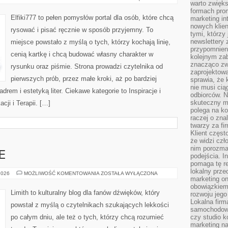
warto zwięks
WYZWANIA
formach pro
Elfiki777 to pełen pomysłów portal dla osób, które chcą
marketing in
nowych klien
rysować i pisać ręcznie w sposób przyjemny. To
tymi, którzy 
newslettery 
miejsce powstało z myślą o tych, którzy kochają linię,
przypomnien
cenią kartkę i chcą budować własny charakter w
kolejnym za
znacząco zw
rysunku oraz piśmie. Strona prowadzi czytelnika od
zaprojektow
pierwszych prób, przez małe kroki, aż po bardziej
sprawia, że 
nie musi cią
em i estetyką liter. Ciekawe kategorie to Inspiracje i
odbiorców. N
skuteczny ma
cji i Terapii. […]
polega na ko
raczej o zna
twarzy za fi
Klient częst
że widzi czł
nim porozma
E
podejścia. In
pomaga tę re
lokalny prze
MUZYKA
2026
MOŻLIWOŚĆ KOMENTOWANIA
ZOSTAŁA WYŁĄCZONA
marketing on
I
EMOCJE
obowiązkiem
Limith to kulturalny blog dla fanów dźwięków, który
rozwoju jego
Lokalna firm
powstał z myślą o czytelnikach szukających lekkości
samochodowy,
po całym dniu, ale też o tych, którzy chcą rozumieć
czy studio k
marketing na