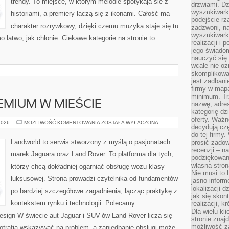
trendy. To miejsce, w którym melodie spotykają się z
drzwiami. D
wyszukiwarki
historiami, a premiery łączą się z ikonami. Całość ma
podejście rz
charakter rozrywkowy, dzięki czemu muzyka staje się tu
zadzwoni, na
wyszukiwarkę
o łatwo, jak chłonie. Ciekawe kategorie na stronie to
realizacji i 
jego świadom
nauczyć się 
wcale nie oz
skomplikowa
jest zadbani
firmy w mapa
minimum. Tr
MIUM W MIEŚCIE
nazwę, adres
kategorię dzi
oferty. Ważn
SAMOCHODY
2026
MOŻLIWOŚĆ KOMENTOWANIA
ZOSTAŁA WYŁĄCZONA
decydują czę
PREMIUM
W
do tej firmy
MIEŚCIE
Landworld to serwis stworzony z myślą o pasjonatach
prosić zadow
recenzji – n
marek Jaguara oraz Land Rover. To platforma dla tych,
podziękowani
własna stron
którzy chcą dokładniej ogarniać obsługę wozu klasy
Nie musi to 
luksusowej. Strona prowadzi czytelnika od fundamentów
jasno inform
lokalizacji d
po bardziej szczegółowe zagadnienia, łącząc praktykę z
jak się skon
kontekstem rynku i technologii. Polecamy
realizacji, k
Dla wielu kl
esign W świecie aut Jaguar i SUV-ów Land Rover liczą się
stronie znaj
możliwość za
otrafią wskazywać na problem, a zaniedbanie obsługi może