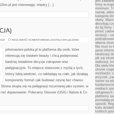
jest zadbani
firmy w mapa
 12ton.pl jest równowaga: między […]
minimum. Tr
nazwę, adres
kategorię dzi
oferty. Ważn
decydują czę
do tej firmy
CJA)
prosić zadow
recenzji – n
podziękowani
ORIFLAME
2026
MOŻLIWOŚĆ KOMENTOWANIA
ZOSTAŁA WYŁĄCZONA
własna stron
(SZWECJA)
Nie musi to 
johnmasters-polska.pl to platforma dla osób, które
jasno inform
lokalizacji d
interesują się światem beauty i chcą podejmować
jak się skon
bardziej świadome decyzje zakupowe oraz
realizacji, k
Dla wielu kl
pielęgnacyjne. To miejsce stworzone z myślą o tych,
stronie znaj
możliwość za
którzy lubią wiedzieć, co nakładają na ciało, jak działają
przycisk „za
komponenty formuł i jak budować rutynę bez chaosu
numer na te
fundamencie 
trona skupia się na pielęgnacji rozumianej jako system, w
mediach spo
le też dopasowanie. Polecamy Glossier (USA) i Natura & Co
usługowych 
platformy opa
pozwalają po
sposób. Regu
kulis działal
krótkich por