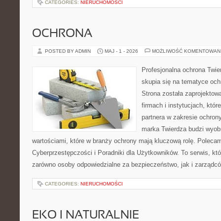
CATEGORIES:
NIERUCHOMOŚCI
OCHRONA
POSTED BY ADMIN
MAJ - 1 - 2026
MOŻLIWOŚĆ KOMENTOWAN
Profesjonalna ochrona Twier
skupia się na tematyce och
Strona została zaprojektow
firmach i instytucjach, któr
partnera w zakresie ochro
marka Twierdza budzi wyobr
wartościami, które w branży ochrony mają kluczową rolę. Polecam
Cyberprzestępczości i Poradniki dla Użytkowników. To serwis, k
zarówno osoby odpowiedzialne za bezpieczeństwo, jak i zarządc
CATEGORIES:
NIERUCHOMOŚCI
EKO I NATURALNIE