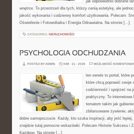
jak odpowiednio dobrane la
wnętrze. To przestrzeń dla tych, którzy cenią estetykę, ale jedn
jakość wykonania i codzienny komfort użytkowania. Polecam: Sma
Oświetlenie i Fotowoltaika i Energia Odnawialna. Na stronie […]
CATEGORIES:
NIERUCHOMOŚCI
PSYCHOLOGIA ODCHUDZANIA
POSTED BY ADMIN
KWI - 21 - 2026
MOŻLIWOŚĆ KOMENTOWA
ten serwis to portal, które
które chcą poprawić swoje
codzienność i spojrzeć na 
praktyczny. To internetowa
tematom takim jak gubieni
zbilansowane żywienie, akt
dobre samopoczucie. Każdy, kto szuka inspiracji, aby jeść lepiej, 
znajdzie tutaj pomocne wskazówki. Polecam Historie Sukcesu i 
Każdego. Na stronie […]