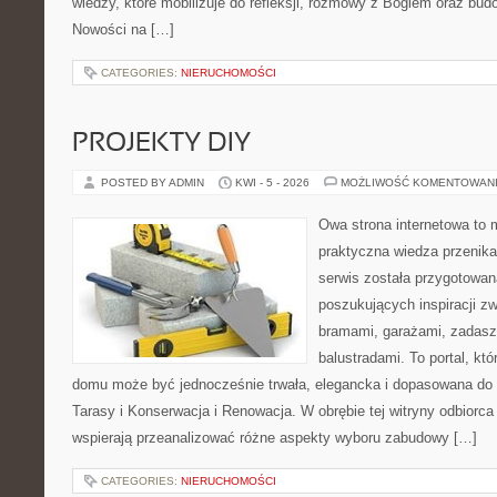
wiedzy, które mobilizuje do refleksji, rozmowy z Bogiem oraz bud
Nowości na […]
CATEGORIES:
NIERUCHOMOŚCI
PROJEKTY DIY
POSTED BY ADMIN
KWI - 5 - 2026
MOŻLIWOŚĆ KOMENTOWAN
Owa strona internetowa to 
praktyczna wiedza przenika
serwis została przygotowa
poszukujących inspiracji z
bramami, garażami, zadasz
balustradami. To portal, któ
domu może być jednocześnie trwała, elegancka i dopasowana do 
Tarasy i Konserwacja i Renowacja. W obrębie tej witryny odbiorca 
wspierają przeanalizować różne aspekty wyboru zabudowy […]
CATEGORIES:
NIERUCHOMOŚCI