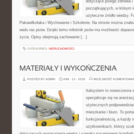
dotyczące psiego zdrowia i
początkujących, w którym in
użyteczne źródło wiedzy. Fa
Pakawilkolaka i Wychowanie i Szkolenie. Na stronie można znal
wielu ras psów. Dzięki temu miłośnik psów ma możliwość dopaso
życia. Opisy obejmują zachowanie […]
CATEGORIES:
NIERUCHOMOŚCI
MATERIAŁY I WYKOŃCZENIA
POSTED BY ADMIN
KWI - 13 - 2026
MOŻLIWOŚĆ KOMENTOWA
Italsystem to nowoczesna wi
specjalizuje się na aranżac
użytecznych podpowiedziac
mieszkanie i biuro. To porta
funkcjonalnością, a każdy 
użytkownikach, którzy szu
dotyczących wyposażenia wnętrz i szeroko rozumianego komfortu.