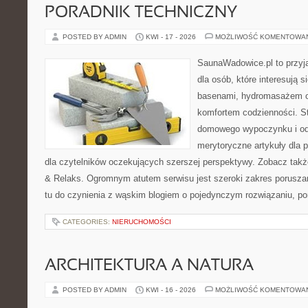
PORADNIK TECHNICZNY
POSTED BY ADMIN
KWI - 17 - 2026
MOŻLIWOŚĆ KOMENTOWA
SaunaWadowice.pl to przyj
dla osób, które interesują 
basenami, hydromasażem o
komfortem codzienności. St
domowego wypoczynku i od
merytoryczne artykuły dla 
dla czytelników oczekujących szerszej perspektywy. Zobacz takż
& Relaks. Ogromnym atutem serwisu jest szeroki zakres porusz
tu do czynienia z wąskim blogiem o pojedynczym rozwiązaniu, p
CATEGORIES:
NIERUCHOMOŚCI
ARCHITEKTURA A NATURA
POSTED BY ADMIN
KWI - 16 - 2026
MOŻLIWOŚĆ KOMENTOWA