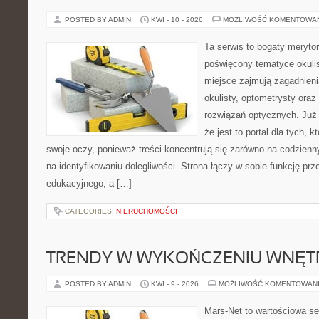
POSTED BY ADMIN
KWI - 10 - 2026
MOŻLIWOŚĆ KOMENTOWA
Ta serwis to bogaty meryto
poświęcony tematyce okulis
miejsce zajmują zagadnieni
okulisty, optometrysty oraz
rozwiązań optycznych. Już 
że jest to portal dla tych, 
swoje oczy, ponieważ treści koncentrują się zarówno na codzienn
na identyfikowaniu dolegliwości. Strona łączy w sobie funkcję prz
edukacyjnego, a […]
CATEGORIES:
NIERUCHOMOŚCI
TRENDY W WYKOŃCZENIU WNĘT
POSTED BY ADMIN
KWI - 9 - 2026
MOŻLIWOŚĆ KOMENTOWAN
Mars-Net to wartościowa se