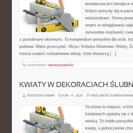
poświęcona jest tematyce wn
którym pomysły idą w parz
wskazówkami. Strona prowa
wnętrz w odnajdywaniu najl
różnorodne możliwości zwią
z przesłonami okiennymi. To kompendium pomysłów dla osób, któ
podstaw. Warto przeczytać: Okna i Stolarka Otworowa i Rolety, Żal
można znaleźć rozbudowane teksty, które tłumaczą […]
CATEGORIES:
NIERUCHOMOŚCI
KWIATY W DEKORACJACH ŚLUB
POSTED BY ADMIN
KWI - 8 - 2026
MOŻLIWOŚĆ KOMENTOWAN
Ta strona to miejsce, w kt
kwiatowych spotyka się z de
wiedzą. To źródło pomysłów
kwiaty, a jednocześnie chcą