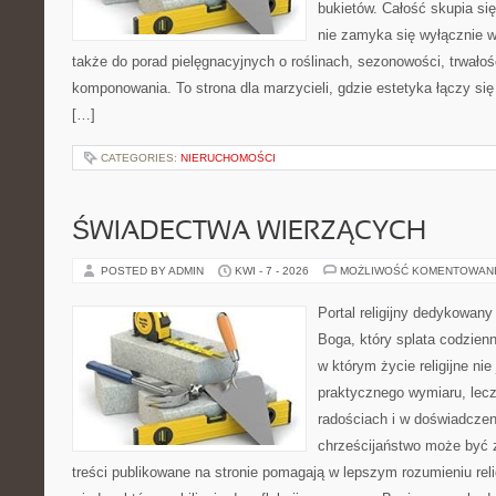
bukietów. Całość skupia się
nie zamyka się wyłącznie w
także do porad pielęgnacyjnych o roślinach, sezonowości, trwałoś
komponowania. To strona dla marzycieli, gdzie estetyka łączy si
[…]
CATEGORIES:
NIERUCHOMOŚCI
ŚWIADECTWA WIERZĄCYCH
POSTED BY ADMIN
KWI - 7 - 2026
MOŻLIWOŚĆ KOMENTOWAN
Portal religijny dedykowan
Boga, który splata codzien
w którym życie religijne ni
praktycznego wymiaru, lecz
radościach i w doświadczen
chrześcijaństwo może być z
treści publikowane na stronie pomagają w lepszym rozumieniu rel