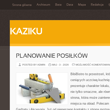
Archiwum
Bata
Data
Mapa
Redakcja
Strona główna
S
KAZIKU
PLANOWANIE POSIŁKÓW
POSTED BY ADMIN
MAJ - 3 - 2026
MOŻLIWOŚĆ KOMENTOWAN
BibiBistro to przestrzeń, k
ceniących uczciwą kuchnię.
prezentuje charakter lokalu
nie tylko smaczne, ale rów
strona, która może zainter
miejsca na obiad. Polecam
Gadżety i Akcesoria. Już od pierwszego kontaktu z stroną można 