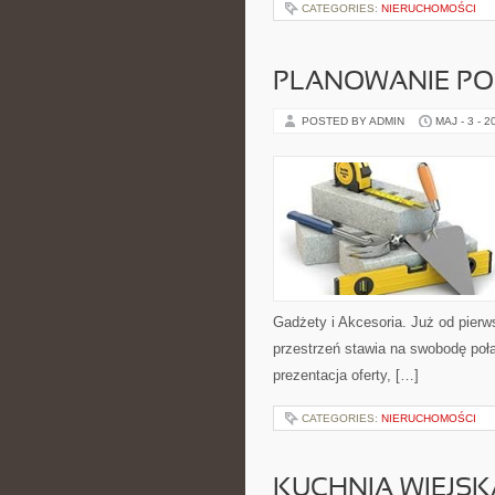
CATEGORIES:
NIERUCHOMOŚCI
PLANOWANIE PO
POSTED BY ADMIN
MAJ - 3 - 2
Gadżety i Akcesoria. Już od pierw
przestrzeń stawia na swobodę poł
prezentacja oferty, […]
CATEGORIES:
NIERUCHOMOŚCI
KUCHNIA WIEJSK