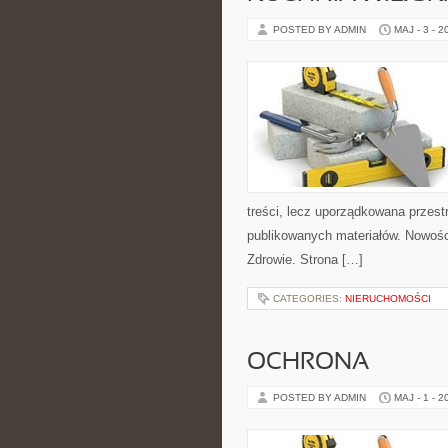
POSTED BY ADMIN
MAJ - 3 - 2
treści, lecz uporządkowana przestr
publikowanych materiałów. Nowości
Zdrowie. Strona […]
CATEGORIES:
NIERUCHOMOŚCI
OCHRONA
POSTED BY ADMIN
MAJ - 1 - 2