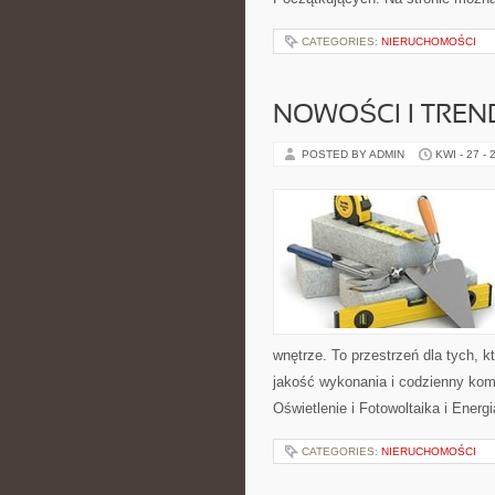
CATEGORIES:
NIERUCHOMOŚCI
NOWOŚCI I TREN
POSTED BY ADMIN
KWI - 27 - 
wnętrze. To przestrzeń dla tych, 
jakość wykonania i codzienny kom
Oświetlenie i Fotowoltaika i Energ
CATEGORIES:
NIERUCHOMOŚCI