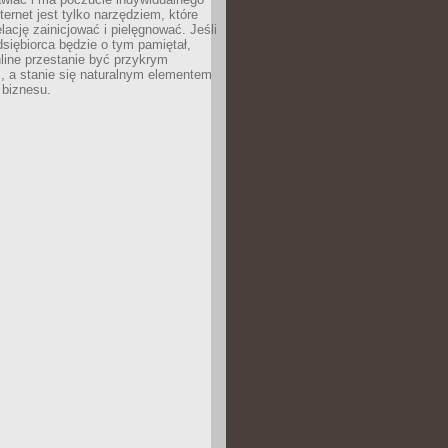
ternet jest tylko narzędziem, które
lację zainicjować i pielęgnować. Jeśli
dsiębiorca będzie o tym pamiętał,
line przestanie być przykrym
, a stanie się naturalnym elementem
 biznesu.