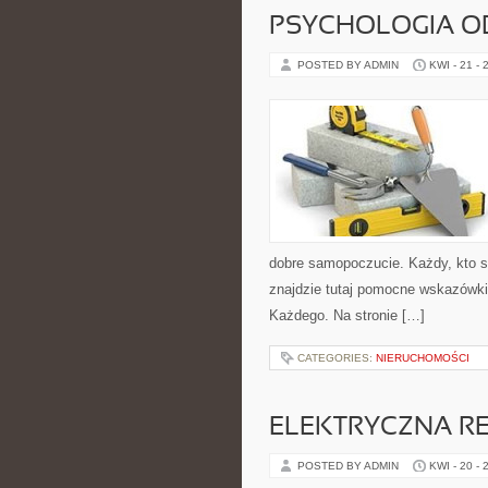
PSYCHOLOGIA O
POSTED BY ADMIN
KWI - 21 - 
dobre samopoczucie. Każdy, kto szuk
znajdzie tutaj pomocne wskazówki
Każdego. Na stronie […]
CATEGORIES:
NIERUCHOMOŚCI
ELEKTRYCZNA R
POSTED BY ADMIN
KWI - 20 - 