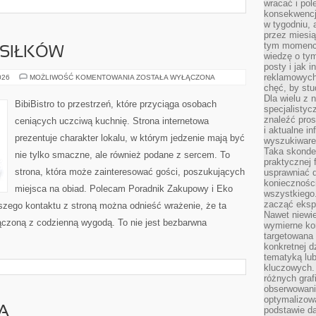
wracać i pol
konsekwencja
w tygodniu, a
przez miesią
tym momencie
SIŁKÓW
wiedzę o tym
posty i jak 
reklamowych
PLANOWANIE
026
MOŻLIWOŚĆ KOMENTOWANIA
ZOSTAŁA WYŁĄCZONA
POSIŁKÓW
chęć, by stu
Dla wielu z 
BibiBistro to przestrzeń, które przyciąga osobach
specjalisty
znaleźć pros
ceniących uczciwą kuchnię. Strona internetowa
i aktualne i
prezentuje charakter lokalu, w którym jedzenie mają być
wyszukiware
Taka skonde
nie tylko smaczne, ale również podane z sercem. To
praktycznej 
strona, która może zainteresować gości, poszukujących
usprawniać 
koniecznośc
miejsca na obiad. Polecam Poradnik Zakupowy i Eko
wszystkiego
zacząć eksp
szego kontaktu z stroną można odnieść wrażenie, że ta
Nawet niewie
ączoną z codzienną wygodą. To nie jest bezbarwna
wymierne kor
targetowana
konkretnej d
tematyką lu
kluczowych. 
różnych grafi
obserwowani
optymalizow
A
podstawie d