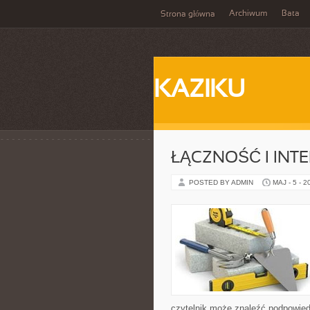
Archiwum
Bata
Strona główna
KAZIKU
ŁĄCZNOŚĆ I INTE
POSTED BY ADMIN
MAJ - 5 - 2
czytelnik może znaleźć podpowied