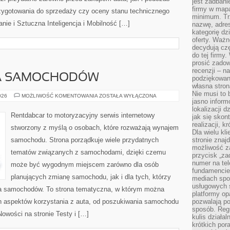
jest zadbani
firmy w mapa
zygotowania do sprzedaży czy oceny stanu technicznego
minimum. Tr
ie i Sztuczna Inteligencja i Mobilność […]
nazwę, adres
kategorię dzi
oferty. Ważn
decydują czę
do tej firmy
prosić zadow
recenzji – n
A SAMOCHODÓW
podziękowani
własna stron
Nie musi to 
WYPOŻYCZALNIA
026
MOŻLIWOŚĆ KOMENTOWANIA
ZOSTAŁA WYŁĄCZONA
jasno inform
SAMOCHODÓW
lokalizacji d
Rentdabcar to motoryzacyjny serwis internetowy
jak się skon
realizacji, k
stworzony z myślą o osobach, które rozważają wynajem
Dla wielu kl
samochodu. Strona porządkuje wiele przydatnych
stronie znaj
możliwość za
tematów związanych z samochodami, dzięki czemu
przycisk „za
numer na te
może być wygodnym miejscem zarówno dla osób
fundamencie 
planujących zmianę samochodu, jak i dla tych, którzy
mediach spo
usługowych 
ia samochodów. To strona tematyczna, w którym można
platformy opa
h aspektów korzystania z auta, od poszukiwania samochodu
pozwalają po
sposób. Regu
owości na stronie Testy i […]
kulis działal
krótkich por