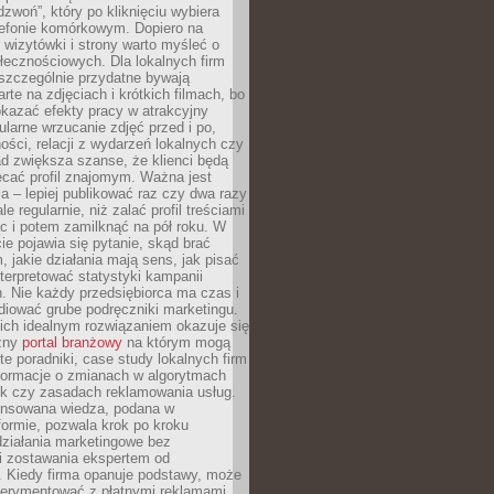
dzwoń”, który po kliknięciu wybiera
lefonie komórkowym. Dopiero na
wizytówki i strony warto myśleć o
łecznościowych. Dla lokalnych firm
szczególnie przydatne bywają
rte na zdjęciach i krótkich filmach, bo
kazać efekty pracy w atrakcyjny
larne wrzucanie zdjęć przed i po,
ności, relacji z wydarzeń lokalnych czy
ad zwiększa szanse, że klienci będą
ecać profil znajomym. Ważna jest
 – lepiej publikować raz czy dwa razy
le regularnie, niż zalać profil treściami
c i potem zamilknąć na pół roku. W
 pojawia się pytanie, skąd brać
, jakie działania mają sens, jak pisać
interpretować statystyki kampanii
. Nie każdy przedsiębiorca ma czas i
diować grube podręczniki marketingu.
nich idealnym rozwiązaniem okazuje się
czny
portal branżowy
na którym mogą
te poradniki, case study lokalnych firm
nformacje o zmianach w algorytmach
k czy zasadach reklamowania usług.
nsowana wiedza, podana w
formie, pozwala krok po kroku
działania marketingowe bez
i zostawania ekspertem od
. Kiedy firma opanuje podstawy, może
erymentować z płatnymi reklamami.