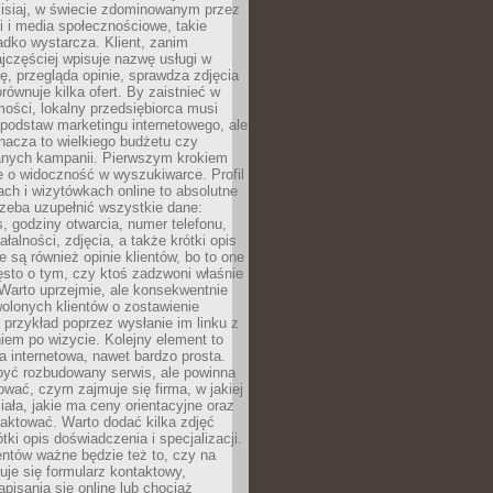
zisiaj, w świecie zdominowanym przez
 i media społecznościowe, takie
adko wystarcza. Klient, zanim
jczęściej wpisuje nazwę usługi w
, przegląda opinie, sprawdza zdjęcia
porównuje kilka ofert. By zaistnieć w
ości, lokalny przedsiębiorca musi
podstaw marketingu internetowego, ale
nacza to wielkiego budżetu czy
nych kampanii. Pierwszym krokiem
e o widoczność w wyszukiwarce. Profil
ch i wizytówkach online to absolutne
zeba uzupełnić wszystkie dane:
, godziny otwarcia, numer telefonu,
ałalności, zdjęcia, a także krótki opis
e są również opinie klientów, bo to one
sto o tym, czy ktoś zadzwoni właśnie
. Warto uprzejmie, ale konsekwentnie
olonych klientów o zostawienie
a przykład poprzez wysłanie im linku z
em po wizycie. Kolejny element to
a internetowa, nawet bardzo prosta.
być rozbudowany serwis, ale powinna
ować, czym zajmuje się firma, w jakiej
ziała, jakie ma ceny orientacyjne oraz
taktować. Warto dodać kilka zdjęć
rótki opis doświadczenia i specjalizacji.
ientów ważne będzie też to, czy na
duje się formularz kontaktowy,
pisania się online lub chociaż