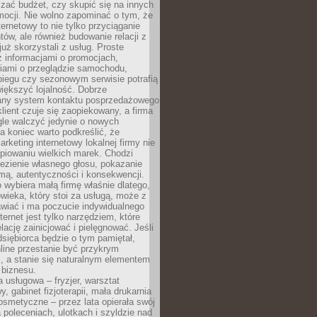
zać budżet, czy skupić się na innych
mocji. Nie wolno zapominać o tym, że
ternetowy to nie tylko przyciąganie
tów, ale również budowanie relacji z
już skorzystali z usług. Proste
z informacjami o promocjach,
iami o przeglądzie samochodu,
biegu czy sezonowym serwisie potrafią
iększyć lojalność. Dobrze
any system kontaktu posprzedażowego
klient czuje się zaopiekowany, a firma
gle walczyć jedynie o nowych
a koniec warto podkreślić, że
rketing internetowy lokalnej firmy nie
piowaniu wielkich marek. Chodzi
lezienie własnego głosu, pokazanie
rmą, autentyczności i konsekwencji.
o wybiera małą firmę właśnie dlatego,
owieka, który stoi za usługą, może z
wiać i ma poczucie indywidualnego
ternet jest tylko narzędziem, które
lację zainicjować i pielęgnować. Jeśli
dsiębiorca będzie o tym pamiętał,
line przestanie być przykrym
, a stanie się naturalnym elementem
 biznesu.
a usługowa – fryzjer, warsztat
 gabinet fizjoterapii, mała drukarnia
osmetyczne – przez lata opierała swój
 poleceniach, ulotkach i szyldzie nad