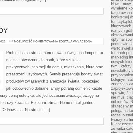
Nawet niewie
wymierne kor
targetowana
konkretnej d
tematyką lu
kluczowych. 
DY
różnych grafi
obserwowani
optymalizow
NOWOŚCI
2026
MOŻLIWOŚĆ KOMENTOWANIA
ZOSTAŁA WYŁĄCZONA
podstawie d
I
TRENDY
warto zwięks
Profesjonalna strona internetowa poświęcona lampom to
formach pro
marketing in
miejsce stworzone dla osób, które szukają
nowych klien
tymi, którzy 
praktycznych inspiracji do domu, mieszkania, biura oraz
newslettery 
przestrzeni użytkowych. Serwis prezentuje bogaty świat
przypomnien
kolejnym za
produktów związanych z aranżacją światła, pokazując
znacząco zw
jak odpowiednio dobrane lampy potrafią odmienić każde
zaprojektow
sprawia, że 
którzy cenią estetykę, ale jednocześnie zwracają uwagę na
nie musi cią
odbiorców. N
fort użytkowania. Polecam: Smart Home i Inteligentne
skuteczny ma
ia Odnawialna. Na stronie […]
polega na ko
raczej o zna
twarzy za fi
Klient częst
że widzi czł
nim porozma