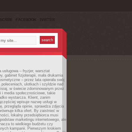
SCRIBE
FACEBOOK
TWITTER
a usługowa – fryzjer, warsztat
 gabinet fizjoterapii, mała drukarnia
osmetyczne – przez lata opierała swój
 poleceniach, ulotkach i szyldzie nad
zisiaj, w świecie zdominowanym przez
 i media społecznościowe, takie
adko wystarcza. Klient, zanim
jczęściej wpisuje nazwę usługi w
, przegląda opinie, sprawdza zdjęcia
porównuje kilka ofert. By zaistnieć w
ości, lokalny przedsiębiorca musi
podstaw marketingu internetowego, ale
nacza to wielkiego budżetu czy
nych kampanii. Pierwszym krokiem