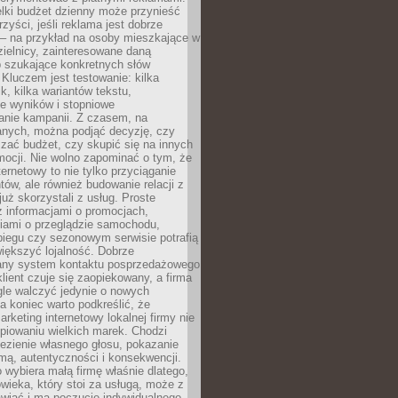
lki budżet dzienny może przynieść
zyści, jeśli reklama jest dobrze
 – na przykład na osoby mieszkające w
zielnicy, zainteresowane daną
b szukające konkretnych słów
Kluczem jest testowanie: kilka
k, kilka wariantów tekstu,
e wyników i stopniowe
anie kampanii. Z czasem, na
anych, można podjąć decyzję, czy
zać budżet, czy skupić się na innych
mocji. Nie wolno zapominać o tym, że
ternetowy to nie tylko przyciąganie
tów, ale również budowanie relacji z
już skorzystali z usług. Proste
z informacjami o promocjach,
iami o przeglądzie samochodu,
biegu czy sezonowym serwisie potrafią
iększyć lojalność. Dobrze
any system kontaktu posprzedażowego
klient czuje się zaopiekowany, a firma
gle walczyć jedynie o nowych
a koniec warto podkreślić, że
rketing internetowy lokalnej firmy nie
piowaniu wielkich marek. Chodzi
lezienie własnego głosu, pokazanie
rmą, autentyczności i konsekwencji.
o wybiera małą firmę właśnie dlatego,
owieka, który stoi za usługą, może z
wiać i ma poczucie indywidualnego