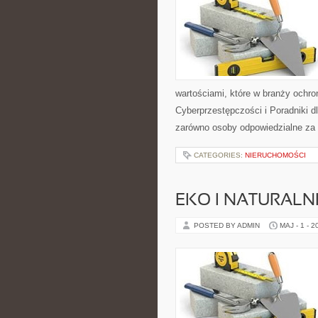
wartościami, które w branży ochro
Cyberprzestępczości i Poradniki d
zarówno osoby odpowiedzialne za 
CATEGORIES:
NIERUCHOMOŚCI
EKO I NATURALN
POSTED BY ADMIN
MAJ - 1 - 2