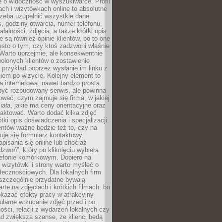
e o widoczność w wyszukiwarce. Profil
ch i wizytówkach online to absolutne
zeba uzupełnić wszystkie dane:
, godziny otwarcia, numer telefonu,
ałalności, zdjęcia, a także krótki opis
e są również opinie klientów, bo to one
sto o tym, czy ktoś zadzwoni właśnie
. Warto uprzejmie, ale konsekwentnie
olonych klientów o zostawienie
a przykład poprzez wysłanie im linku z
em po wizycie. Kolejny element to
a internetowa, nawet bardzo prosta.
być rozbudowany serwis, ale powinna
ować, czym zajmuje się firma, w jakiej
ziała, jakie ma ceny orientacyjne oraz
taktować. Warto dodać kilka zdjęć
rótki opis doświadczenia i specjalizacji.
ientów ważne będzie też to, czy na
duje się formularz kontaktowy,
pisania się online lub chociaż
dzwoń”, który po kliknięciu wybiera
lefonie komórkowym. Dopiero na
wizytówki i strony warto myśleć o
łecznościowych. Dla lokalnych firm
szczególnie przydatne bywają
rte na zdjęciach i krótkich filmach, bo
kazać efekty pracy w atrakcyjny
larne wrzucanie zdjęć przed i po,
ności, relacji z wydarzeń lokalnych czy
ad zwiększa szanse, że klienci będą