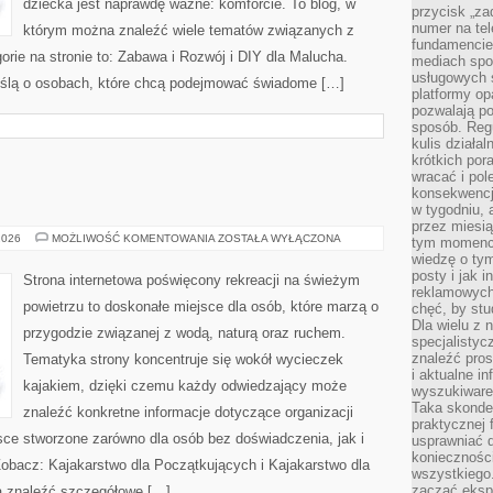
dziecka jest naprawdę ważne: komforcie. To blog, w
przycisk „za
numer na te
którym można znaleźć wiele tematów związanych z
fundamencie 
rie na stronie to: Zabawa i Rozwój i DIY dla Malucha.
mediach spo
usługowych 
yślą o osobach, które chcą podejmować świadome […]
platformy opa
pozwalają po
sposób. Regu
kulis działal
krótkich por
wracać i pol
konsekwencja
w tygodniu, a
przez miesią
JACHTY
2026
MOŻLIWOŚĆ KOMENTOWANIA
ZOSTAŁA WYŁĄCZONA
tym momencie
I
wiedzę o tym
ŁODZIE
posty i jak 
Strona internetowa poświęcony rekreacji na świeżym
reklamowych
powietrzu to doskonałe miejsce dla osób, które marzą o
chęć, by stu
Dla wielu z 
przygodzie związanej z wodą, naturą oraz ruchem.
specjalisty
znaleźć pros
Tematyka strony koncentruje się wokół wycieczek
i aktualne i
kajakiem, dzięki czemu każdy odwiedzający może
wyszukiware
Taka skonde
znaleźć konkretne informacje dotyczące organizacji
praktycznej 
sce stworzone zarówno dla osób bez doświadczenia, jak i
usprawniać 
koniecznośc
obacz: Kajakarstwo dla Początkujących i Kajakarstwo dla
wszystkiego
zacząć eksp
a znaleźć szczegółowe […]