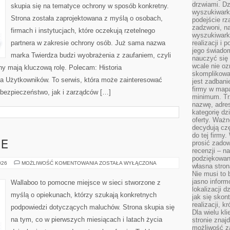
drzwiami. D
skupia się na tematyce ochrony w sposób konkretny.
wyszukiwarki
Strona została zaprojektowana z myślą o osobach,
podejście rz
zadzwoni, na
firmach i instytucjach, które oczekują rzetelnego
wyszukiwarkę
partnera w zakresie ochrony osób. Już sama nazwa
realizacji i 
jego świadom
marka Twierdza budzi wyobrażenia z zaufaniem, czyli
nauczyć się 
wcale nie oz
ny mają kluczową rolę. Polecam: Historia
skomplikowa
la Użytkowników. To serwis, która może zainteresować
jest zadbani
firmy w mapa
bezpieczeństwo, jak i zarządców […]
minimum. Tr
nazwę, adres
kategorię dzi
oferty. Ważn
decydują czę
do tej firmy
prosić zadow
IE
recenzji – n
podziękowani
EKO
026
MOŻLIWOŚĆ KOMENTOWANIA
ZOSTAŁA WYŁĄCZONA
własna stron
I
Nie musi to 
NATURALNIE
jasno inform
Wallaboo to pomocne miejsce w sieci stworzone z
lokalizacji d
myślą o opiekunach, którzy szukają konkretnych
jak się skon
realizacji, k
podpowiedzi dotyczących maluchów. Strona skupia się
Dla wielu kl
na tym, co w pierwszych miesiącach i latach życia
stronie znaj
możliwość za