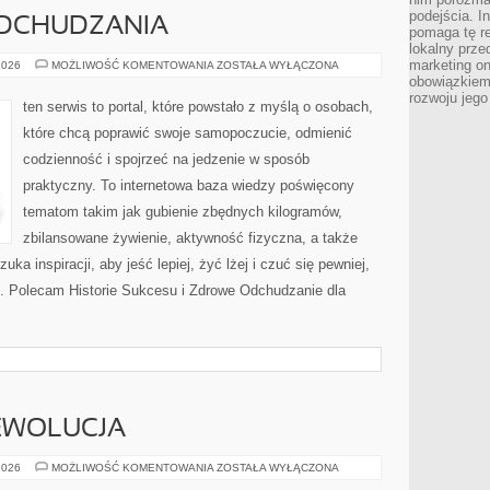
podejścia. In
DCHUDZANIA
pomaga tę re
lokalny prze
marketing on
PSYCHOLOGIA
2026
MOŻLIWOŚĆ KOMENTOWANIA
ZOSTAŁA WYŁĄCZONA
ODCHUDZANIA
obowiązkiem
rozwoju jego
ten serwis to portal, które powstało z myślą o osobach,
które chcą poprawić swoje samopoczucie, odmienić
codzienność i spojrzeć na jedzenie w sposób
praktyczny. To internetowa baza wiedzy poświęcony
tematom takim jak gubienie zbędnych kilogramów,
zbilansowane żywienie, aktywność fizyczna, a także
a inspiracji, aby jeść lepiej, żyć lżej i czuć się pewniej,
. Polecam Historie Sukcesu i Zdrowe Odchudzanie dla
EWOLUCJA
ELEKTRYCZNA
2026
MOŻLIWOŚĆ KOMENTOWANIA
ZOSTAŁA WYŁĄCZONA
REWOLUCJA