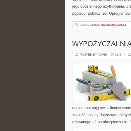
jego codziennego użytkowania, pr
pojazdu. Zobacz też: Oprogramowan
CATEGORIES:
NIERUCHOMOŚCI
WYPOŻYCZALNI
POSTED BY ADMIN
MAJ - 4 - 2
dopiero poznają świat finansowan
znaleźć analizy dotyczące różnyc
używanego aż po ubezpieczenia. N