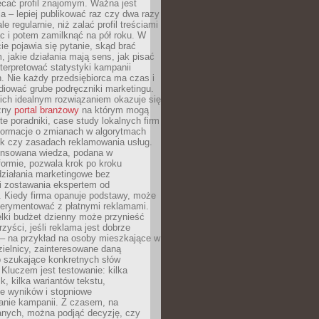
ecać profil znajomym. Ważna jest
 – lepiej publikować raz czy dwa razy
le regularnie, niż zalać profil treściami
c i potem zamilknąć na pół roku. W
 pojawia się pytanie, skąd brać
, jakie działania mają sens, jak pisać
interpretować statystyki kampanii
. Nie każdy przedsiębiorca ma czas i
diować grube podręczniki marketingu.
nich idealnym rozwiązaniem okazuje się
czny
portal branżowy
na którym mogą
te poradniki, case study lokalnych firm
nformacje o zmianach w algorytmach
k czy zasadach reklamowania usług.
nsowana wiedza, podana w
formie, pozwala krok po kroku
działania marketingowe bez
i zostawania ekspertem od
. Kiedy firma opanuje podstawy, może
erymentować z płatnymi reklamami.
lki budżet dzienny może przynieść
zyści, jeśli reklama jest dobrze
 – na przykład na osoby mieszkające w
zielnicy, zainteresowane daną
b szukające konkretnych słów
Kluczem jest testowanie: kilka
k, kilka wariantów tekstu,
e wyników i stopniowe
anie kampanii. Z czasem, na
anych, można podjąć decyzję, czy