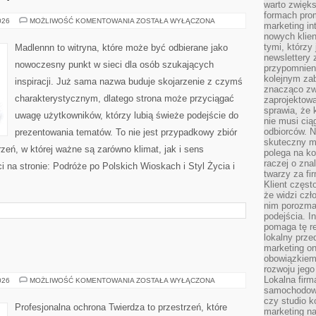
warto zwięks
formach pro
KUCHNIA
026
MOŻLIWOŚĆ KOMENTOWANIA
ZOSTAŁA WYŁĄCZONA
marketing in
WIEJSKA
nowych klien
tymi, którzy 
Madlennn to witryna, które może być odbierane jako
newslettery 
nowoczesny punkt w sieci dla osób szukających
przypomnien
kolejnym za
inspiracji. Już sama nazwa buduje skojarzenie z czymś
znacząco zw
charakterystycznym, dlatego strona może przyciągać
zaprojektow
sprawia, że 
uwagę użytkowników, którzy lubią świeże podejście do
nie musi cią
odbiorców. N
prezentowania tematów. To nie jest przypadkowy zbiór
skuteczny ma
zeń, w której ważne są zarówno klimat, jak i sens
polega na ko
raczej o zna
 na stronie: Podróże po Polskich Wioskach i Styl Życia i
twarzy za fi
Klient częst
że widzi czł
nim porozma
podejścia. In
pomaga tę re
lokalny prze
marketing on
obowiązkiem
rozwoju jego
Lokalna firm
OCHRONA
026
MOŻLIWOŚĆ KOMENTOWANIA
ZOSTAŁA WYŁĄCZONA
samochodowy,
czy studio k
Profesjonalna ochrona Twierdza to przestrzeń, które
marketing na