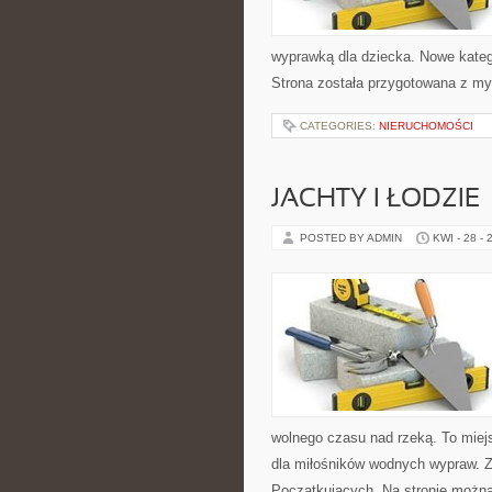
wyprawką dla dziecka. Nowe katego
Strona została przygotowana z m
CATEGORIES:
NIERUCHOMOŚCI
JACHTY I ŁODZIE
POSTED BY ADMIN
KWI - 28 - 
wolnego czasu nad rzeką. To miej
dla miłośników wodnych wypraw. Z
Początkujących. Na stronie możn