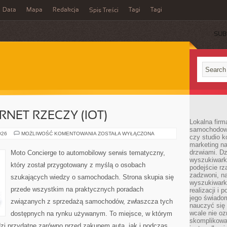
Data
Mapa
Redakcja
Tagi
Tagi
Spis Treści
SUB
RNET RZECZY (IOT)
Lokalna firm
samochodowy,
ŁĄCZNOŚĆ
026
MOŻLIWOŚĆ KOMENTOWANIA
ZOSTAŁA WYŁĄCZONA
czy studio k
I
marketing na
INTERNET
RZECZY
drzwiami. D
Moto Concierge to automobilowy serwis tematyczny,
(IOT)
wyszukiwarki
który został przygotowany z myślą o osobach
podejście rz
zadzwoni, na
szukających wiedzy o samochodach. Strona skupia się
wyszukiwarkę
przede wszystkim na praktycznych poradach
realizacji i 
jego świadom
związanych z sprzedażą samochodów, zwłaszcza tych
nauczyć się 
wcale nie oz
dostępnych na rynku używanym. To miejsce, w którym
skomplikowa
zi przydatne zarówno przed zakupem auta, jak i podczas