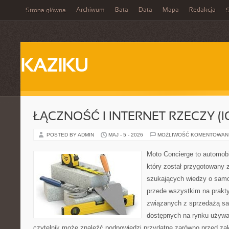
Archiwum
Bata
Data
Mapa
Redakcja
Strona główna
S
KAZIKU
ŁĄCZNOŚĆ I INTERNET RZECZY (I
POSTED BY ADMIN
MAJ - 5 - 2026
MOŻLIWOŚĆ KOMENTOWAN
Moto Concierge to automob
który został przygotowany 
szukających wiedzy o samo
przede wszystkim na prakt
związanych z sprzedażą s
dostępnych na rynku używa
czytelnik może znaleźć podpowiedzi przydatne zarówno przed za