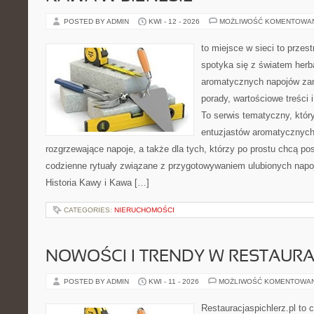
POSTED BY ADMIN
KWI - 12 - 2026
MOŻLIWOŚĆ KOMENTOWA
to miejsce w sieci to przes
spotyka się z światem herb
aromatycznych napojów zam
porady, wartościowe treści
To serwis tematyczny, który
entuzjastów aromatycznych
rozgrzewające napoje, a także dla tych, którzy po prostu chcą p
codzienne rytuały związane z przygotowywaniem ulubionych napo
Historia Kawy i Kawa […]
CATEGORIES:
NIERUCHOMOŚCI
NOWOŚCI I TRENDY W RESTAUR
POSTED BY ADMIN
KWI - 11 - 2026
MOŻLIWOŚĆ KOMENTOWA
Restauracjaspichlerz.pl to