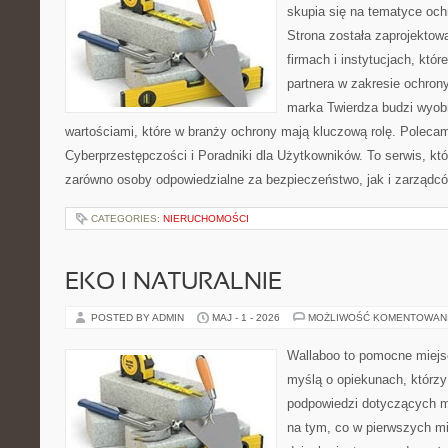
skupia się na tematyce och
Strona została zaprojektow
firmach i instytucjach, któr
partnera w zakresie ochro
marka Twierdza budzi wyobr
wartościami, które w branży ochrony mają kluczową rolę. Polecam
Cyberprzestępczości i Poradniki dla Użytkowników. To serwis, k
zarówno osoby odpowiedzialne za bezpieczeństwo, jak i zarządc
CATEGORIES:
NIERUCHOMOŚCI
EKO I NATURALNIE
POSTED BY ADMIN
MAJ - 1 - 2026
MOŻLIWOŚĆ KOMENTOWAN
Wallaboo to pomocne miejs
myślą o opiekunach, którzy
podpowiedzi dotyczących m
na tym, co w pierwszych mi