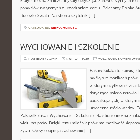
którym można znaleźć artykuły dotyczące zarówno słynnych realiz
pomysłów związanych z urządzaniem domu. Polecamy Polska Arch
Budowle Świata. Na stronie czytelnik […]
CATEGORIES:
NIERUCHOMOŚCI
WYCHOWANIE I SZKOLENIE
POSTED BY ADMIN
KWI - 14 - 2026
MOŻLIWOŚĆ KOMENTOWA
Pakawilkolaka to serwis, kt
myślą o miłośnikach psów.
w którym użytkownik znajd
dotyczące psiego zdrowia i
początkujących, w którym in
użyteczne źródło wiedzy. Fa
Pakawilkolaka i Wychowanie i Szkolenie. Na stronie można znal
wielu ras psów. Dzięki temu miłośnik psów ma możliwość dopaso
życia. Opisy obejmują zachowanie […]