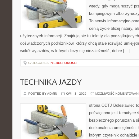
wtedy, gdy mogą ruszyć prz
kempingowym albo wyruszy
To serwis informacyjno-pora
cenią życie bliżej natury, a
użytecznych informacji. Znajdują się tu teksty dla początkujących
doświadczonych podróżników, którzy chcą stale rozwijać umiejętn
wokół wyjazdów, w których liczy się niezależność, dobre […]
CATEGORIES:
NIERUCHOMOŚCI
TECHNIKA JAZDY
POSTED BY ADMIN
KWI - 3 - 2026
MOŻLIWOŚĆ KOMENTOWAN
strona ODTJ Bolesławiec to
poświęcona jest tematyce 
bezpiecznego poruszania si
doskonalenia umiejętności k
którym czytelnik odnajdzie 