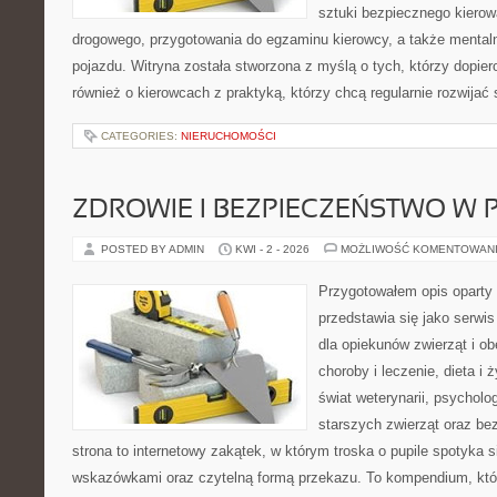
sztuki bezpiecznego kiero
drogowego, przygotowania do egzaminu kierowcy, a także mentaln
pojazdu. Witryna została stworzona z myślą o tych, którzy dopiero
również o kierowcach z praktyką, którzy chcą regularnie rozwijać
CATEGORIES:
NIERUCHOMOŚCI
ZDROWIE I BEZPIECZEŃSTWO W
POSTED BY ADMIN
KWI - 2 - 2026
MOŻLIWOŚĆ KOMENTOWAN
Przygotowałem opis oparty 
przedstawia się jako serwis
dla opiekunów zwierząt i ob
choroby i leczenie, dieta i
świat weterynarii, psycholo
starszych zwierząt oraz be
strona to internetowy zakątek, w którym troska o pupile spotyka 
wskazówkami oraz czytelną formą przekazu. To kompendium, któ