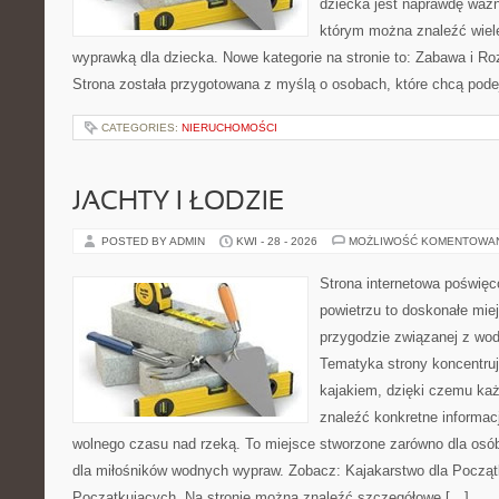
dziecka jest naprawdę ważn
którym można znaleźć wiel
wyprawką dla dziecka. Nowe kategorie na stronie to: Zabawa i Ro
Strona została przygotowana z myślą o osobach, które chcą po
CATEGORIES:
NIERUCHOMOŚCI
JACHTY I ŁODZIE
POSTED BY ADMIN
KWI - 28 - 2026
MOŻLIWOŚĆ KOMENTOWA
Strona internetowa poświęc
powietrzu to doskonałe mie
przygodzie związanej z wod
Tematyka strony koncentruj
kajakiem, dzięki czemu ka
znaleźć konkretne informac
wolnego czasu nad rzeką. To miejsce stworzone zarówno dla osób
dla miłośników wodnych wypraw. Zobacz: Kajakarstwo dla Początk
Początkujących. Na stronie można znaleźć szczegółowe […]