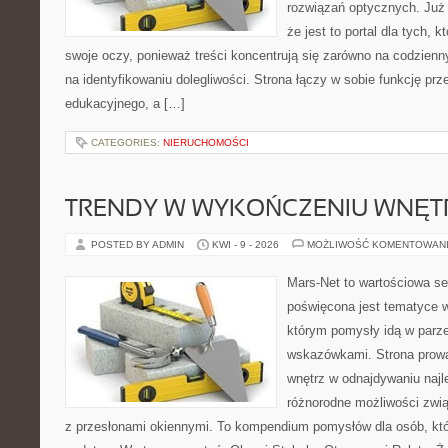
rozwiązań optycznych. Już 
że jest to portal dla tych, 
swoje oczy, ponieważ treści koncentrują się zarówno na codzienn
na identyfikowaniu dolegliwości. Strona łączy w sobie funkcję prz
edukacyjnego, a […]
CATEGORIES:
NIERUCHOMOŚCI
TRENDY W WYKOŃCZENIU WNĘT
POSTED BY ADMIN
KWI - 9 - 2026
MOŻLIWOŚĆ KOMENTOWAN
Mars-Net to wartościowa se
poświęcona jest tematyce wn
którym pomysły idą w parz
wskazówkami. Strona prowa
wnętrz w odnajdywaniu najl
różnorodne możliwości zwią
z przesłonami okiennymi. To kompendium pomysłów dla osób, któ