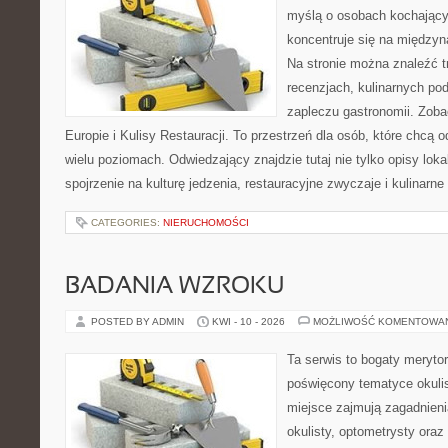
myślą o osobach kochający
koncentruje się na międzyna
Na stronie można znaleźć tr
recenzjach, kulinarnych po
zapleczu gastronomii. Zoba
Europie i Kulisy Restauracji. To przestrzeń dla osób, które chcą
wielu poziomach. Odwiedzający znajdzie tutaj nie tylko opisy lokal
spojrzenie na kulturę jedzenia, restauracyjne zwyczaje i kulinarn
CATEGORIES:
NIERUCHOMOŚCI
BADANIA WZROKU
POSTED BY ADMIN
KWI - 10 - 2026
MOŻLIWOŚĆ KOMENTOWA
Ta serwis to bogaty meryto
poświęcony tematyce okulis
miejsce zajmują zagadnieni
okulisty, optometrysty oraz