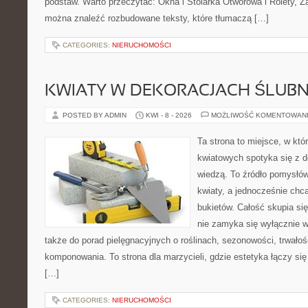
podstaw. Warto przeczytać: Okna i Stolarka Otworowa i Rolety, Żal
można znaleźć rozbudowane teksty, które tłumaczą […]
CATEGORIES:
NIERUCHOMOŚCI
KWIATY W DEKORACJACH ŚLUB
POSTED BY ADMIN
KWI - 8 - 2026
MOŻLIWOŚĆ KOMENTOWAN
Ta strona to miejsce, w kt
kwiatowych spotyka się z de
wiedzą. To źródło pomysłów
kwiaty, a jednocześnie chcą
bukietów. Całość skupia się
nie zamyka się wyłącznie w
także do porad pielęgnacyjnych o roślinach, sezonowości, trwałoś
komponowania. To strona dla marzycieli, gdzie estetyka łączy si
[…]
CATEGORIES:
NIERUCHOMOŚCI