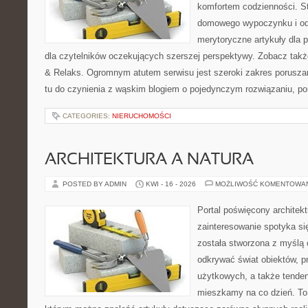
komfortem codzienności. St
domowego wypoczynku i od
merytoryczne artykuły dla 
dla czytelników oczekujących szerszej perspektywy. Zobacz takż
& Relaks. Ogromnym atutem serwisu jest szeroki zakres porusz
tu do czynienia z wąskim blogiem o pojedynczym rozwiązaniu, p
CATEGORIES:
NIERUCHOMOŚCI
ARCHITEKTURA A NATURA
POSTED BY ADMIN
KWI - 16 - 2026
MOŻLIWOŚĆ KOMENTOWA
Portal poświęcony architekt
zainteresowanie spotyka si
została stworzona z myślą 
odkrywać świat obiektów, p
użytkowych, a także tenden
mieszkamy na co dzień. To i