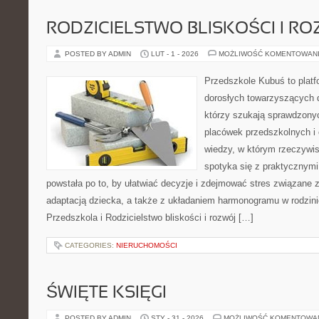
RODZICIELSTWO BLISKOŚCI I RO
POSTED BY ADMIN
LUT - 1 - 2026
MOŻLIWOŚĆ KOMENTOWAN
Przedszkole Kubuś to plat
dorosłych towarzyszących 
którzy szukają sprawdzonyc
placówek przedszkolnych i o
wiedzy, w którym rzeczywis
spotyka się z praktycznym
powstała po to, by ułatwiać decyzje i zdejmować stres związane
adaptacją dziecka, a także z układaniem harmonogramu w rodzini
Przedszkola i Rodzicielstwo bliskości i rozwój […]
CATEGORIES:
NIERUCHOMOŚCI
ŚWIĘTE KSIĘGI
POSTED BY ADMIN
STY - 31 - 2026
MOŻLIWOŚĆ KOMENTOWA