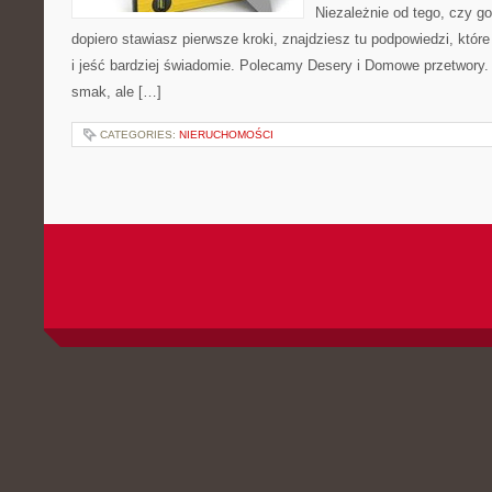
Niezależnie od tego, czy go
dopiero stawiasz pierwsze kroki, znajdziesz tu podpowiedzi, któ
i jeść bardziej świadomie. Polecamy Desery i Domowe przetwory. 
smak, ale […]
CATEGORIES:
NIERUCHOMOŚCI