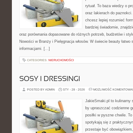
rytuał. To baza wiedzy o p
oraz lakierach do paznokci
chcesz lepiej rozumieć form
bardziej świadomie, znajdzi
oraz porównania dopasowane do różnych potrzeb, budżetów i styl
Nowości w Branży i Pielęgnacja włosów. W świecie beauty łatwo 
informacjami. […]
CATEGORIES:
NIERUCHOMOŚCI
SOSY I DRESSINGI
POSTED BY ADMIN
STY - 28 - 2026
MOŻLIWOŚĆ KOMENTOWA
JakieSmaki.pl to kulinarny s
by upraszczać codzienne g
posiłki w pyszne chwile. To
spotykają się z praktycznym
przestaje być obowiązkiem,