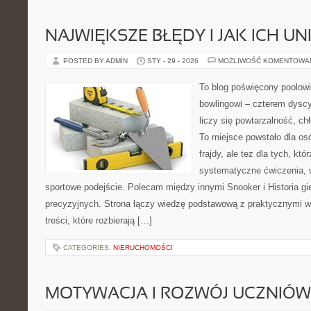
NAJWIĘKSZE BŁĘDY I JAK ICH UN
POSTED BY ADMIN
STY - 29 - 2026
MOŻLIWOŚĆ KOMENTOWA
To blog poświęcony poolowi
bowlingowi – czterem dyscy
liczy się powtarzalność, ch
To miejsce powstało dla osó
frajdy, ale też dla tych, kt
systematyczne ćwiczenia, 
sportowe podejście. Polecam między innymi Snooker i Historia gie
precyzyjnych. Strona łączy wiedzę podstawową z praktycznymi 
treści, które rozbierają […]
CATEGORIES:
NIERUCHOMOŚCI
MOTYWACJA I ROZWÓJ UCZNIÓW