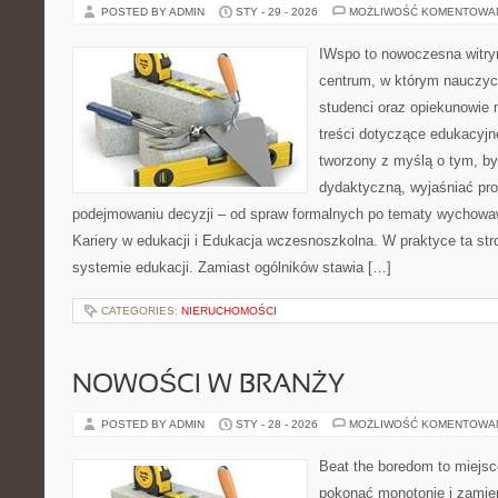
POSTED BY ADMIN
STY - 29 - 2026
MOŻLIWOŚĆ KOMENTOWA
IWspo to nowoczesna witry
centrum, w którym nauczyci
studenci oraz opiekunowie
treści dotyczące edukacyjne
tworzony z myślą o tym, by
dydaktyczną, wyjaśniać pr
podejmowaniu decyzji – od spraw formalnych po tematy wychowa
Kariery w edukacji i Edukacja wczesnoszkolna. W praktyce ta str
systemie edukacji. Zamiast ogólników stawia […]
CATEGORIES:
NIERUCHOMOŚCI
NOWOŚCI W BRANŻY
POSTED BY ADMIN
STY - 28 - 2026
MOŻLIWOŚĆ KOMENTOWA
Beat the boredom to miejsc
pokonać monotonię i zamie