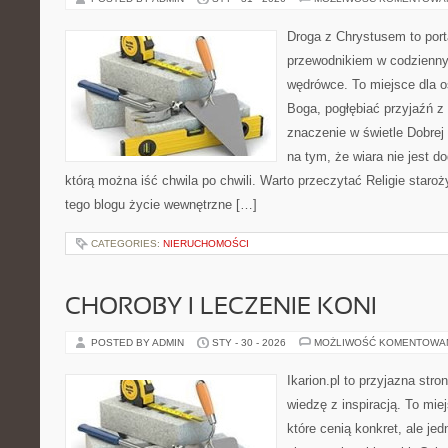
Droga z Chrystusem to porta
przewodnikiem w codzienny
wędrówce. To miejsce dla o
Boga, pogłębiać przyjaźń 
znaczenie w świetle Dobrej 
na tym, że wiara nie jest d
którą można iść chwila po chwili. Warto przeczytać Religie staroż
tego blogu życie wewnętrzne […]
CATEGORIES:
NIERUCHOMOŚCI
CHOROBY I LECZENIE KONI
POSTED BY ADMIN
STY - 30 - 2026
MOŻLIWOŚĆ KOMENTOWA
Ikarion.pl to przyjazna stro
wiedzę z inspiracją. To mie
które cenią konkret, ale j