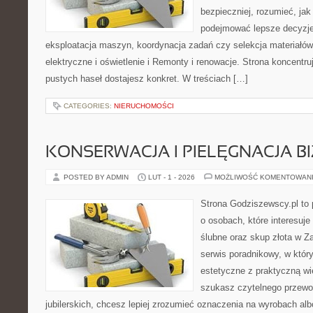
bezpieczniej, rozumieć, jak
podejmować lepsze decyzje
eksploatacja maszyn, koordynacja zadań czy selekcja materiałów
elektryczne i oświetlenie i Remonty i renowacje. Strona koncentru
pustych haseł dostajesz konkret. W treściach […]
CATEGORIES:
NIERUCHOMOŚCI
KONSERWACJA I PIELĘGNACJA BI
POSTED BY ADMIN
LUT - 1 - 2026
MOŻLIWOŚĆ KOMENTOWAN
Strona Godziszewscy.pl to 
o osobach, które interesuje
ślubne oraz skup złota w Z
serwis poradnikowy, w któr
estetyczne z praktyczną w
szukasz czytelnego przewo
jubilerskich, chcesz lepiej zrozumieć oznaczenia na wyrobach al