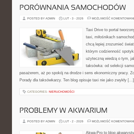
PORÓWNANIA SAMOCHODÓW
POSTED BY ADMIN
LUT - 3 - 2026
MOŻLIWOŚĆ KOMENTOWAN
Taxi Drive to portal tworz
taxi, miłośnikach samochod
chcą lepiej zrozumieć świa
którym codzienność spotyka
użyteczną wiedzą o tym, j
taksówka: od selekcji samo
pasażerem, aż po spokój na drodze i sens ekonomiczny pracy. Z
Porady dla taksówkarzy. Ten blog opisuje taxi nie jako zwykły […]
CATEGORIES:
NIERUCHOMOŚCI
PROBLEMY W AKWARIUM
POSTED BY ADMIN
LUT - 2 - 2026
MOŻLIWOŚĆ KOMENTOWAN
Akwa-Pro to blog akwaryst