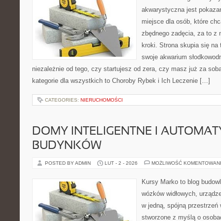
akwarystyczna jest pokazan
miejsce dla osób, które ch
zbędnego zadęcia, za to z
kroki. Strona skupia się na
swoje akwarium słodkowodn
niezależnie od tego, czy startujesz od zera, czy masz już za sob
kategorie dla wszystkich to Choroby Rybek i Ich Leczenie […]
CATEGORIES:
NIERUCHOMOŚCI
DOMY INTELIGENTNE I AUTOMA
BUDYNKÓW
POSTED BY ADMIN
LUT - 2 - 2026
MOŻLIWOŚĆ KOMENTOWAN
Kursy Marko to blog budowl
wózków widłowych, urządz
w jedną, spójną przestrzeń
stworzone z myślą o osoba