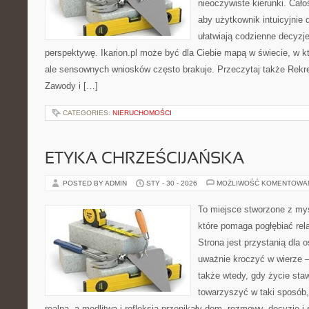
nieoczywiste kierunki. Cał
aby użytkownik intuicyjnie d
ułatwiają codzienne decyzje,
perspektywę. Ikarion.pl może być dla Ciebie mapą w świecie, w kt
ale sensownych wniosków często brakuje. Przeczytaj także Rekrea
Zawody i […]
CATEGORIES:
NIERUCHOMOŚCI
ETYKA CHRZEŚCIJAŃSKA
POSTED BY ADMIN
STY - 30 - 2026
MOŻLIWOŚĆ KOMENTOWA
To miejsce stworzone z myś
które pomaga pogłębiać rel
Strona jest przystanią dla o
uważnie kroczyć w wierze – 
także wtedy, gdy życie sta
towarzyszyć w taki sposób
realna, a modlitwa i refleksja przenikały dom, rozmowy, decyzje i