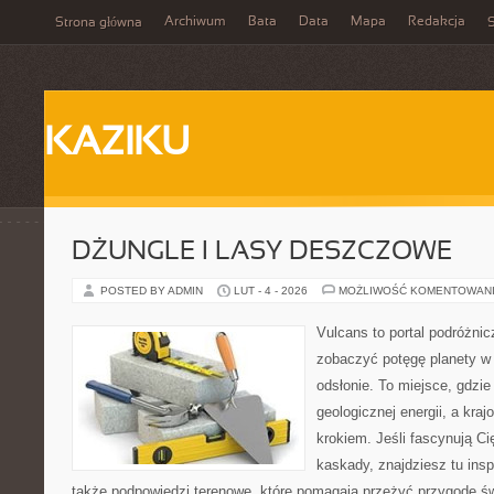
Archiwum
Bata
Data
Mapa
Redakcja
Strona główna
S
KAZIKU
DŻUNGLE I LASY DESZCZOWE
POSTED BY ADMIN
LUT - 4 - 2026
MOŻLIWOŚĆ KOMENTOWAN
Vulcans to portal podróżnic
zobaczyć potęgę planety w j
odsłonie. To miejsce, gdzie 
geologicznej energii, a kra
krokiem. Jeśli fascynują Ci
kaskady, znajdziesz tu insp
także podpowiedzi terenowe, które pomagają przeżyć przygodę ś