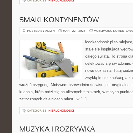
CATEGORIES:
NIERUCHOMOŚCI
SMAKI KONTYNENTÓW
POSTED BY ADMIN
MAR - 22 - 2026
MOŻLIWOŚĆ KOMENTOWA
icookandbook.pl to miejsce,
staje się inspirującą wędr
całego świata. To strona dl
delektować się świadomie, c
nowe doznania. Tutaj codzi
zwykłą koniecznością, a z
wrażeń przygodę. Motywem przewodnim serwisu jest oryginalne jed
kuchnia, która rodzi się na ulicznych stoiskach, w małych punkt
zatłoczonych dzielnicach miast i w […]
CATEGORIES:
NIERUCHOMOŚCI
MUZYKA I ROZRYWKA