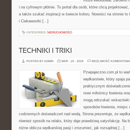
może ewoluować zarówno na
i na cyfrowym płótnie. To portal dla osób, które chcą projektować
a także szukać inspiracji w świecie koloru. Nowości na stronie to 
i Ciekawostki […]
CATEGORIES:
NIERUCHOMOŚCI
TECHNIKI I TRIKI
POSTED BY ADMIN
MAR - 19 - 2026
MOŻLIWOŚĆ KOMENTOWA
Pzwpajeczno.com.pl to wart
wędkarstwie, który spaja pa
praktycznym doświadczenie
nowi miłośnicy łowienia o
mogą odszukać wskazówki 
sposobów łowienia, miejsc
codziennych doświadczeń nad wodą. Strona prezentuje, że wędkars
również sposób na relaks, który daje prawdziwą satysfakcję. Na 
różne oblicza wędkarskiej pasji i zrozumieć, jak rozsądniej […]