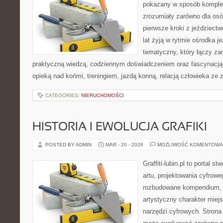
pokazany w sposób komple
zrozumiały zarówno dla osób
pierwsze kroki z jeździectwe
lat żyją w rytmie ośrodka j
tematyczny, który łączy za
praktyczną wiedzą, codziennym doświadczeniem oraz fascynacją 
opieką nad końmi, treningiem, jazdą konną, relacją człowieka ze 
CATEGORIES:
NIERUCHOMOŚCI
HISTORIA I EWOLUCJA GRAFIKI
POSTED BY ADMIN
MAR - 20 - 2026
MOŻLIWOŚĆ KOMENTOWA
Graffiti-lubin.pl to portal s
artu, projektowania cyfroweg
rozbudowane kompendium, 
artystyczny charakter miejs
narzędzi cyfrowych. Strona