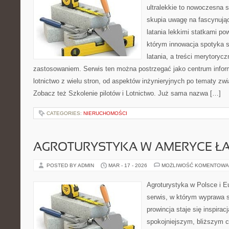
ultralekkie to nowoczesna s
skupia uwagę na fascynują
latania lekkimi statkami po
którym innowacja spotyka 
latania, a treści merytoryc
zastosowaniem. Serwis ten można postrzegać jako centrum inform
lotnictwo z wielu stron, od aspektów inżynieryjnych po tematy zw
Zobacz też Szkolenie pilotów i Lotnictwo. Już sama nazwa […]
CATEGORIES:
NIERUCHOMOŚCI
AGROTURYSTYKA W AMERYCE ŁA
POSTED BY ADMIN
MAR - 17 - 2026
MOŻLIWOŚĆ KOMENTOWA
Agroturystyka w Polsce i Eu
serwis, w którym wyprawa s
prowincja staje się inspira
spokojniejszym, bliższym c