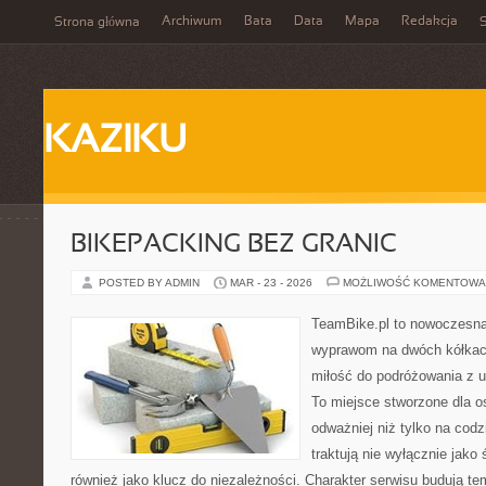
Archiwum
Bata
Data
Mapa
Redakcja
Strona główna
S
KAZIKU
BIKEPACKING BEZ GRANIC
POSTED BY ADMIN
MAR - 23 - 2026
MOŻLIWOŚĆ KOMENTOWA
TeamBike.pl to nowoczesna
wyprawom na dwóch kółkach
miłość do podróżowania z
To miejsce stworzone dla o
odważniej niż tylko na codz
traktują nie wyłącznie jako 
również jako klucz do niezależności. Charakter serwisu budują te