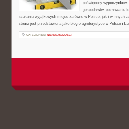
poświęcony wypoczynkowi n
gospodarstw, poznawaniu lo
szukaniu wyjątkowych miejsc zarówno w Polsce, jak i w innych 
strona jest przedstawiona jako blog o agroturystyce w Polsce i Eur
CATEGORIES:
NIERUCHOMOŚCI