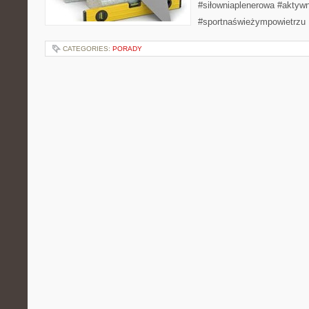
#siłowniaplenerowa #aktyw
#sportnaświeżympowietrzu
CATEGORIES:
PORADY