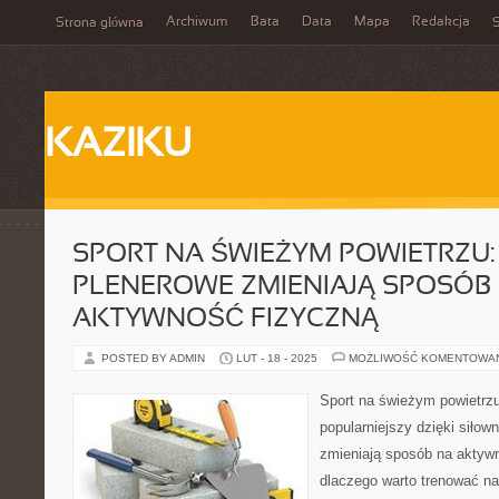
Archiwum
Bata
Data
Mapa
Redakcja
Strona główna
S
KAZIKU
SPORT NA ŚWIEŻYM POWIETRZU:
PLENEROWE ZMIENIAJĄ SPOSÓB
AKTYWNOŚĆ FIZYCZNĄ
POSTED BY ADMIN
LUT - 18 - 2025
MOŻLIWOŚĆ KOMENTOWA
Sport na świeżym powietrzu
popularniejszy dzięki siłow
zmieniają sposób na aktyw
dlaczego warto trenować na