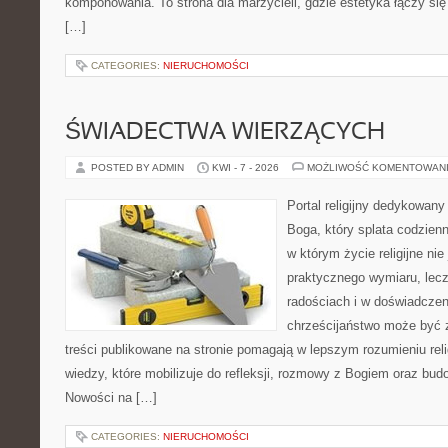
komponowania. To strona dla marzycieli, gdzie estetyka łączy si
[…]
CATEGORIES:
NIERUCHOMOŚCI
ŚWIADECTWA WIERZĄCYCH
POSTED BY ADMIN
KWI - 7 - 2026
MOŻLIWOŚĆ KOMENTOWAN
Portal religijny dedykowan
Boga, który splata codzien
w którym życie religijne ni
praktycznego wymiaru, lecz
radościach i w doświadczen
chrześcijaństwo może być z
treści publikowane na stronie pomagają w lepszym rozumieniu rel
wiedzy, które mobilizuje do refleksji, rozmowy z Bogiem oraz bud
Nowości na […]
CATEGORIES:
NIERUCHOMOŚCI