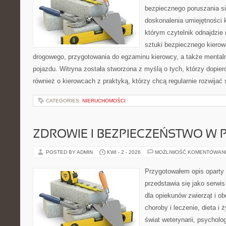
bezpiecznego poruszania si
doskonalenia umiejętności k
którym czytelnik odnajdzie 
sztuki bezpiecznego kiero
drogowego, przygotowania do egzaminu kierowcy, a także mentaln
pojazdu. Witryna została stworzona z myślą o tych, którzy dopiero
również o kierowcach z praktyką, którzy chcą regularnie rozwijać
CATEGORIES:
NIERUCHOMOŚCI
ZDROWIE I BEZPIECZEŃSTWO W
POSTED BY ADMIN
KWI - 2 - 2026
MOŻLIWOŚĆ KOMENTOWAN
Przygotowałem opis oparty 
przedstawia się jako serwis
dla opiekunów zwierząt i ob
choroby i leczenie, dieta i
świat weterynarii, psycholo