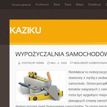
Archiwum
Bata
Data
Mapa
Redakcja
Strona główna
S
KAZIKU
WYPOŻYCZALNIA SAMOCHODÓ
POSTED BY ADMIN
MAJ - 4 - 2026
MOŻLIWOŚĆ KOMENTOWAN
Rentdabcar to motoryzacyjn
stworzony z myślą o osoba
samochodu. Strona porządk
tematów związanych z sam
może być wygodnym miejsc
planujących zmianę samocho
dopiero poznają świat finansowania samochodów. To strona tema