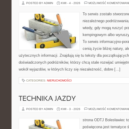
POSTED BY ADMIN
KWI - 4 - 2026
MOŻLIWOŚĆ KOMENTOWAN
To serwis zostało stworzon
niezależnego podróżowania,
wtedy, gdy mogą ruszyć prz
kempingowym albo wyruszy
To serwis informacyjno-pora
cenią życie bliżej natury, a
użytecznych informacji. Znajdują się tu teksty dla początkujących
doświadczonych podróżników, którzy chcą stale rozwijać umiejętn
wokół wyjazdów, w których liczy się niezależność, dobre […]
CATEGORIES:
NIERUCHOMOŚCI
TECHNIKA JAZDY
POSTED BY ADMIN
KWI - 3 - 2026
MOŻLIWOŚĆ KOMENTOWAN
strona ODTJ Bolesławiec to
poświęcona jest tematyce 