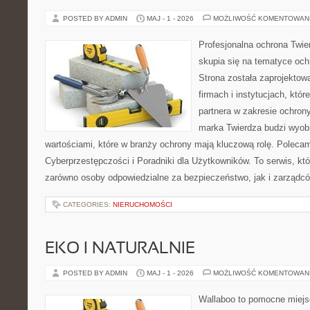
POSTED BY ADMIN
MAJ - 1 - 2026
MOŻLIWOŚĆ KOMENTOWAN
Profesjonalna ochrona Twier
skupia się na tematyce och
Strona została zaprojektow
firmach i instytucjach, któr
partnera w zakresie ochro
marka Twierdza budzi wyobr
wartościami, które w branży ochrony mają kluczową rolę. Polecam
Cyberprzestępczości i Poradniki dla Użytkowników. To serwis, k
zarówno osoby odpowiedzialne za bezpieczeństwo, jak i zarządc
CATEGORIES:
NIERUCHOMOŚCI
EKO I NATURALNIE
POSTED BY ADMIN
MAJ - 1 - 2026
MOŻLIWOŚĆ KOMENTOWAN
Wallaboo to pomocne miejs