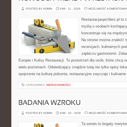
POSTED BY ADMIN
KWI - 11 - 2026
MOŻLIWOŚĆ KOMENTOWA
Restauracjaspichlerz.pl to
myślą o osobach kochający
koncentruje się na międzyna
Na stronie można znaleźć tr
recenzjach, kulinarnych po
zapleczu gastronomii. Zoba
Europie i Kulisy Restauracji. To przestrzeń dla osób, które chcą
wielu poziomach. Odwiedzający znajdzie tutaj nie tylko opisy lokal
spojrzenie na kulturę jedzenia, restauracyjne zwyczaje i kulinarn
CATEGORIES:
NIERUCHOMOŚCI
BADANIA WZROKU
POSTED BY ADMIN
KWI - 10 - 2026
MOŻLIWOŚĆ KOMENTOWA
Ta serwis to bogaty meryto