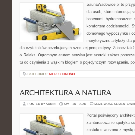
SaunaWadowice.pl to przyj
dla osób, które interesują 
basenami, hydromasażem o
komfortem codzienności. St
domowego wypoczynku i od
merytoryczne artykuły dla 
dla czytelników oczekujących szerszej perspektywy. Zobacz takż
& Relaks. Ogromnym atutem serwisu jest szeroki zakres porusz
tu do czynienia z wąskim blogiem o pojedynczym rozwiązaniu, p
CATEGORIES:
NIERUCHOMOŚCI
ARCHITEKTURA A NATURA
POSTED BY ADMIN
KWI - 16 - 2026
MOŻLIWOŚĆ KOMENTOWA
Portal poświęcony architekt
zainteresowanie spotyka si
została stworzona z myślą 