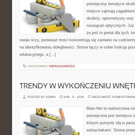
poświęcony tematyce okulis
miejsce zajmują zagadnieni
okulisty, optometrysty oraz
rozwiązań optycznych. Już 
że jest to portal dla tych, 
swoje oczy, ponieważ treści koncentrują się zarówno na codzienn
na identyfikowaniu dolegliwości. Strona łączy w sobie funkcję prz
edukacyjnego, a […]
CATEGORIES:
NIERUCHOMOŚCI
TRENDY W WYKOŃCZENIU WNĘT
POSTED BY ADMIN
KWI - 9 - 2026
MOŻLIWOŚĆ KOMENTOWAN
Mars-Net to wartościowa se
poświęcona jest tematyce wn
którym pomysły idą w parz
wskazówkami. Strona prowa