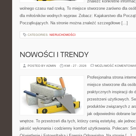
znaleźć konkretne informac
wolnego czasu nad rzeką. To miejsce stworzone zarówno dla osób
dla miłośników wodnych wypraw. Zobacz: Kajakarstwo dla Początk
Początkujących. Na stronie można znaleźć szczegółowe […]
CATEGORIES:
NIERUCHOMOŚCI
NOWOŚCI I TRENDY
POSTED BY ADMIN
KWI - 27 - 2026
MOŻLIWOŚĆ KOMENTOWA
Profesjonalna strona inter
miejsce stworzone dla osób
praktycznych inspiracji do 
przestrzeni użytkowych. Se
produktów związanych z ara
jak odpowiednio dobrane la
wnętrze. To przestrzeń dla tych, którzy cenią estetykę, ale jedn
jakość wykonania i codzienny komfort użytkowania. Polecam: Sma
Oświetlenie i Fotowoltaika i Energia Odnawialna. Na stronie […]