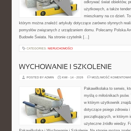
odkrywać świat obiektów, p
użytkowych, a także tenden
mieszkamy na co dzień. To i
którym można znaleźć artykuły dotyczące zarówno słynnych realiz
pomysłów związanych z urządzaniem domu. Polecamy Polska Arch
Budowle Świata. Na stronie czytelnik […]
CATEGORIES:
NIERUCHOMOŚCI
WYCHOWANIE I SZKOLENIE
POSTED BY ADMIN
KWI - 14 - 2026
MOŻLIWOŚĆ KOMENTOWA
Pakawilkolaka to serwis, kt
myślą o miłośnikach psów.
w którym użytkownik znajd
dotyczące psiego zdrowia i
początkujących, w którym in
użyteczne źródło wiedzy. Fa
Pakawilkolaka i Wychowanie i Szkolenie. Na stronie można znal