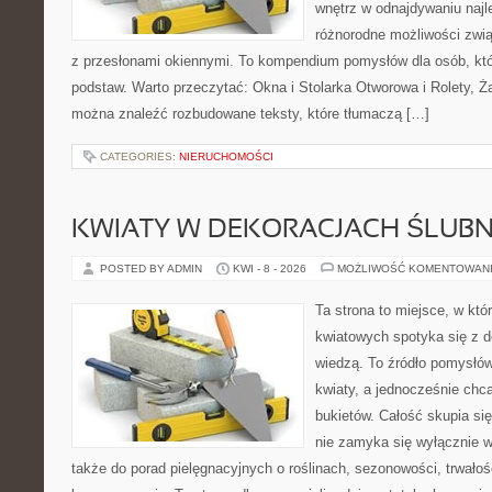
wnętrz w odnajdywaniu najl
różnorodne możliwości zwią
z przesłonami okiennymi. To kompendium pomysłów dla osób, któ
podstaw. Warto przeczytać: Okna i Stolarka Otworowa i Rolety, Żal
można znaleźć rozbudowane teksty, które tłumaczą […]
CATEGORIES:
NIERUCHOMOŚCI
KWIATY W DEKORACJACH ŚLUB
POSTED BY ADMIN
KWI - 8 - 2026
MOŻLIWOŚĆ KOMENTOWAN
Ta strona to miejsce, w kt
kwiatowych spotyka się z de
wiedzą. To źródło pomysłów
kwiaty, a jednocześnie chcą
bukietów. Całość skupia się
nie zamyka się wyłącznie w
także do porad pielęgnacyjnych o roślinach, sezonowości, trwałoś