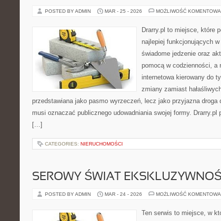
POSTED BY ADMIN
MAR - 25 - 2026
MOŻLIWOŚĆ KOMENTOWA
Drarry.pl to miejsce, które
najlepiej funkcjonujących w
świadome jedzenie oraz ak
pomocą w codzienności, a ni
internetowa kierowany do ty
zmiany zamiast hałaśliwych
przedstawiana jako pasmo wyrzeczeń, lecz jako przyjazna droga d
musi oznaczać publicznego udowadniania swojej formy. Drarry.pl
[…]
CATEGORIES:
NIERUCHOMOŚCI
SEROWY ŚWIAT EKSKLUZYWNOŚ
POSTED BY ADMIN
MAR - 24 - 2026
MOŻLIWOŚĆ KOMENTOWA
Ten serwis to miejsce, w k