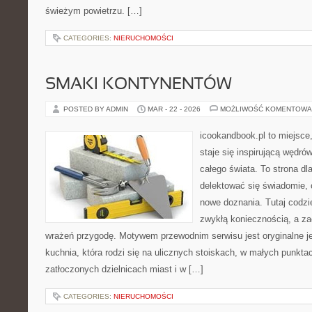
świeżym powietrzu. […]
CATEGORIES:
NIERUCHOMOŚCI
SMAKI KONTYNENTÓW
POSTED BY ADMIN
MAR - 22 - 2026
MOŻLIWOŚĆ KOMENTOWA
icookandbook.pl to miejsce,
staje się inspirującą wędr
całego świata. To strona dl
delektować się świadomie, c
nowe doznania. Tutaj codzi
zwykłą koniecznością, a z
wrażeń przygodę. Motywem przewodnim serwisu jest oryginalne jed
kuchnia, która rodzi się na ulicznych stoiskach, w małych punkt
zatłoczonych dzielnicach miast i w […]
CATEGORIES:
NIERUCHOMOŚCI