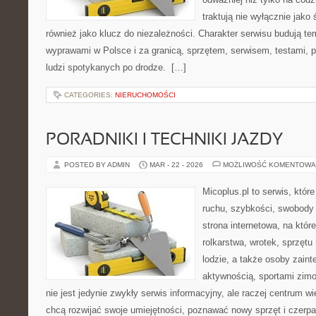
traktują nie wyłącznie jako 
również jako klucz do niezależności. Charakter serwisu budują te
wyprawami w Polsce i za granicą, sprzętem, serwisem, testami, p
ludzi spotykanych po drodze. […]
CATEGORIES:
NIERUCHOMOŚCI
PORADNIKI I TECHNIKI JAZDY
POSTED BY ADMIN
MAR - 22 - 2026
MOŻLIWOŚĆ KOMENTOWA
Micoplus.pl to serwis, któr
ruchu, szybkości, swobody 
strona internetowa, na które
rolkarstwa, wrotek, sprzęt
lodzie, a także osoby zain
aktywnością, sportami zim
nie jest jedynie zwykły serwis informacyjny, ale raczej centrum w
chcą rozwijać swoje umiejętności, poznawać nowy sprzęt i czerp