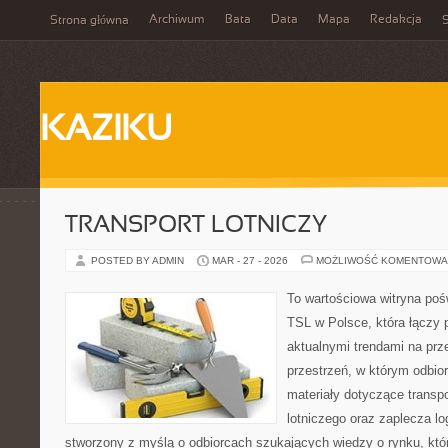
Archiwum
Bata
Data
Mapa
Redakcja
Strona główna
S
KAZIKU
TRANSPORT LOTNICZY
POSTED BY ADMIN
MAR - 27 - 2026
MOŻLIWOŚĆ KOMENTOWA
To wartościowa witryna po
TSL w Polsce, która łączy 
aktualnymi trendami na prz
przestrzeń, w którym odbio
materiały dotyczące transp
lotniczego oraz zaplecza lo
stworzony z myślą o odbiorcach szukających wiedzy o rynku, któr