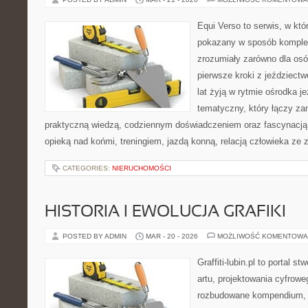
Equi Verso to serwis, w któ
pokazany w sposób komple
zrozumiały zarówno dla osób
pierwsze kroki z jeździectwe
lat żyją w rytmie ośrodka j
tematyczny, który łączy za
praktyczną wiedzą, codziennym doświadczeniem oraz fascynacją 
opieką nad końmi, treningiem, jazdą konną, relacją człowieka ze 
CATEGORIES:
NIERUCHOMOŚCI
HISTORIA I EWOLUCJA GRAFIKI
POSTED BY ADMIN
MAR - 20 - 2026
MOŻLIWOŚĆ KOMENTOWA
Graffiti-lubin.pl to portal s
artu, projektowania cyfroweg
rozbudowane kompendium, 