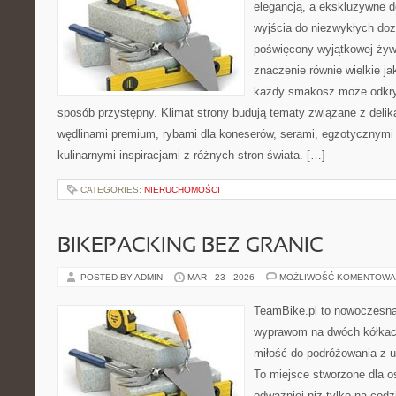
elegancją, a ekskluzywne d
wyjścia do niezwykłych do
poświęcony wyjątkowej żyw
znaczenie równie wielkie j
każdy smakosz może odkryw
sposób przystępny. Klimat strony budują tematy związane z delik
wędlinami premium, rybami dla koneserów, serami, egzotycznymi
kulinarnymi inspiracjami z różnych stron świata. […]
CATEGORIES:
NIERUCHOMOŚCI
BIKEPACKING BEZ GRANIC
POSTED BY ADMIN
MAR - 23 - 2026
MOŻLIWOŚĆ KOMENTOWA
TeamBike.pl to nowoczesna
wyprawom na dwóch kółkach
miłość do podróżowania z
To miejsce stworzone dla o
odważniej niż tylko na codz