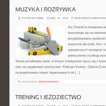
MUZYKA I ROZRYWKA
POSTED BY ADMIN
MAR - 21 - 2026
MOŻLIWOŚĆ KOMENTOWA
Ars Vivendi to kreatywna wi
koncentruje się na tworzen
przygotowywaniu wydarzeń 
stworzone dla osób, firm i i
sprawdzonych rozwiązań na
jednocześnie oczekują wyso
Strona przedstawia świat, w którym kreatywność łączy się z koo
stać się wyjątkowym przeżyciem. Polecam Eventy i Zielone Event
na projektowaniu imprez dopasowanych do […]
CATEGORIES:
NIERUCHOMOŚCI
TRENING I JEŹDZIECTWO
POSTED BY ADMIN
MAR - 21 - 2026
MOŻLIWOŚĆ KOMENTOWA