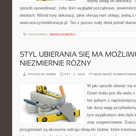
dobrej uwagi do dekoracji. T
sposób spowodować, żeby dom wyglądał początkowo, powinniśm
detalach. Wśród tony dekoracji, jakie oferują nam sklepy, jedną 
www.uroczystedekoracje.pl. Ten z pozoru mały detal potrafi diame
CATEGORIES:
NIERUCHOMOŚCI
STYL UBIERANIA SIĘ MA MOŻLI
NIEZMIERNIE RÓŻNY
POSTED BY ADMIN
STY - 2 - 2026
MOŻLIWOŚĆ KOMENTOWAN
W jaki sposób ubierać się e
Dzień ślubu jest dla wielu 
też jednym z najistotniejsz
tak dużą wagę przykładamy
tym wyjątkowym dniu było 
oraz zorganizowane. Znac
przygotowań są akcesoria rodzaju obrączki ślubne, które konstru