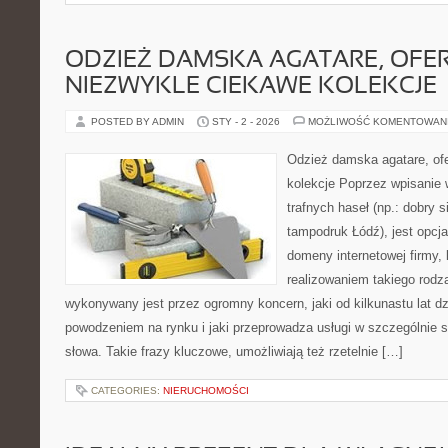
ODZIEŻ DAMSKA AGATARE, OFE
NIEZWYKLE CIEKAWE KOLEKCJE
POSTED BY ADMIN
STY - 2 - 2026
MOŻLIWOŚĆ KOMENTOWAN
Odzież damska agatare, ofe
kolekcje Poprzez wpisanie
trafnych haseł (np.: dobry s
tampodruk Łódź), jest opcj
domeny internetowej firmy, k
realizowaniem takiego rodza
wykonywany jest przez ogromny koncern, jaki od kilkunastu lat d
powodzeniem na rynku i jaki przeprowadza usługi w szczególnie 
słowa. Takie frazy kluczowe, umożliwiają też rzetelnie […]
CATEGORIES:
NIERUCHOMOŚCI