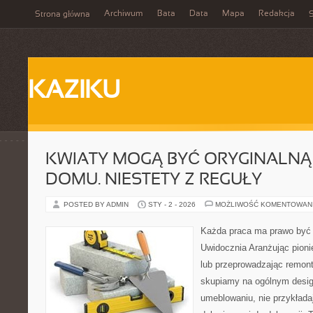
Archiwum
Bata
Data
Mapa
Redakcja
Strona główna
S
KAZIKU
KWIATY MOGĄ BYĆ ORYGINALN
DOMU. NIESTETY Z REGUŁY
POSTED BY ADMIN
STY - 2 - 2026
MOŻLIWOŚĆ KOMENTOWAN
Każda praca ma prawo być k
Uwidocznia Aranżując pioni
lub przeprowadzając remon
skupiamy na ogólnym desig
umeblowaniu, nie przykłada