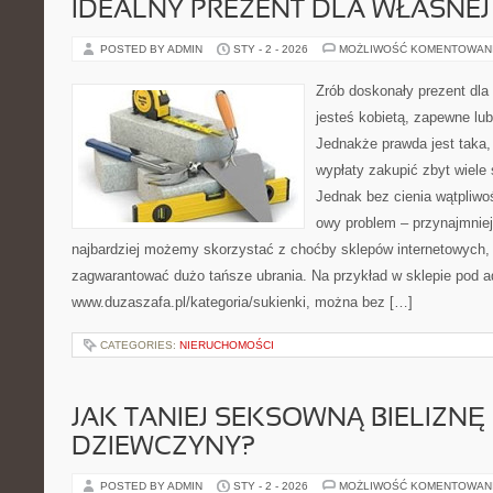
IDEALNY PREZENT DLA WŁASNE
POSTED BY ADMIN
STY - 2 - 2026
MOŻLIWOŚĆ KOMENTOWAN
Zrób doskonały prezent dla w
jesteś kobietą, zapewne lubi
Jednakże prawda jest taka, 
wypłaty zakupić zbyt wiele 
Jednak bez cienia wątpliw
owy problem – przynajmniej
najbardziej możemy skorzystać z choćby sklepów internetowych, 
zagwarantować dużo tańsze ubrania. Na przykład w sklepie pod 
www.duzaszafa.pl/kategoria/sukienki, można bez […]
CATEGORIES:
NIERUCHOMOŚCI
JAK TANIEJ SEKSOWNĄ BIELIZNĘ
DZIEWCZYNY?
POSTED BY ADMIN
STY - 2 - 2026
MOŻLIWOŚĆ KOMENTOWAN