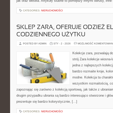
jak oraz wesela. Artykuły ślubne to pomiędzy innymi obrusy, inne
CATEGORIES:
NIERUCHOMOŚCI
SKLEP ZARA, OFERUJE ODZIEŻ E
CODZIENNEGO UŻYTKU
POSTED BY ADMIN
STY - 2 - 2026
MOŻLIWOŚĆ KOMENTOWAN
Kolekcje zara, pozwalają do
strój Zara kolekcje wiosna-
jedna z najlepszych kolekcj
bardzo rozmaite kroje, kolo
modne. Kolekcja ta charakt
wszystkim rozmaitością, co
zapoznając się zarówno z kolekcją sportową, jak także z ubrania
drugim przypadku ubrania są bardzo interesująco stworzone i głó
prezentuje się bardzo kolorystycznie, […]
CATEGORIES:
NIERUCHOMOŚCI