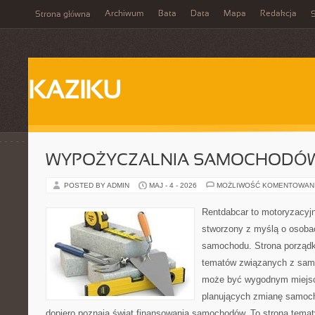
Archiwum
Bata
Data
Mapa
Redakcja
Strona główna
S
KAZIKU
WYPOŻYCZALNIA SAMOCHODÓ
POSTED BY ADMIN
MAJ - 4 - 2026
MOŻLIWOŚĆ KOMENTOWAN
Rentdabcar to motoryzacyjn
stworzony z myślą o osoba
samochodu. Strona porządk
tematów związanych z sam
może być wygodnym miejsc
planujących zmianę samocho
dopiero poznają świat finansowania samochodów. To strona tema