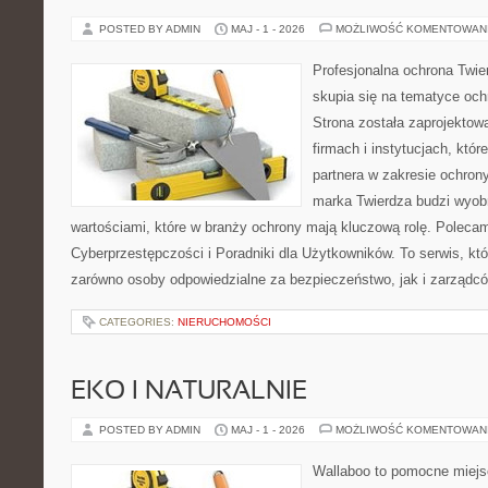
POSTED BY ADMIN
MAJ - 1 - 2026
MOŻLIWOŚĆ KOMENTOWAN
Profesjonalna ochrona Twier
skupia się na tematyce och
Strona została zaprojektow
firmach i instytucjach, któr
partnera w zakresie ochro
marka Twierdza budzi wyobr
wartościami, które w branży ochrony mają kluczową rolę. Polecam
Cyberprzestępczości i Poradniki dla Użytkowników. To serwis, k
zarówno osoby odpowiedzialne za bezpieczeństwo, jak i zarządc
CATEGORIES:
NIERUCHOMOŚCI
EKO I NATURALNIE
POSTED BY ADMIN
MAJ - 1 - 2026
MOŻLIWOŚĆ KOMENTOWAN
Wallaboo to pomocne miejs