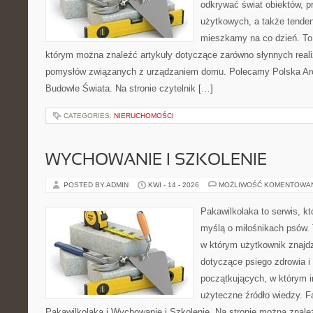
odkrywać świat obiektów, p
użytkowych, a także tenden
mieszkamy na co dzień. To i
którym można znaleźć artykuły dotyczące zarówno słynnych realiz
pomysłów związanych z urządzaniem domu. Polecamy Polska Arch
Budowle Świata. Na stronie czytelnik […]
CATEGORIES:
NIERUCHOMOŚCI
WYCHOWANIE I SZKOLENIE
POSTED BY ADMIN
KWI - 14 - 2026
MOŻLIWOŚĆ KOMENTOWA
Pakawilkolaka to serwis, kt
myślą o miłośnikach psów.
w którym użytkownik znajd
dotyczące psiego zdrowia i
początkujących, w którym in
użyteczne źródło wiedzy. Fa
Pakawilkolaka i Wychowanie i Szkolenie. Na stronie można znal