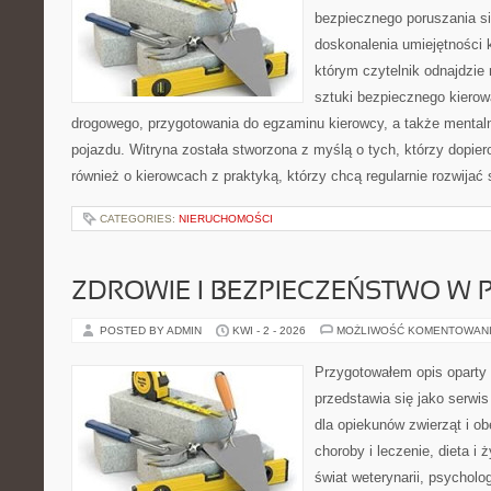
bezpiecznego poruszania si
doskonalenia umiejętności k
którym czytelnik odnajdzie 
sztuki bezpiecznego kiero
drogowego, przygotowania do egzaminu kierowcy, a także mentaln
pojazdu. Witryna została stworzona z myślą o tych, którzy dopiero
również o kierowcach z praktyką, którzy chcą regularnie rozwijać
CATEGORIES:
NIERUCHOMOŚCI
ZDROWIE I BEZPIECZEŃSTWO W
POSTED BY ADMIN
KWI - 2 - 2026
MOŻLIWOŚĆ KOMENTOWAN
Przygotowałem opis oparty 
przedstawia się jako serwis
dla opiekunów zwierząt i ob
choroby i leczenie, dieta i
świat weterynarii, psycholo