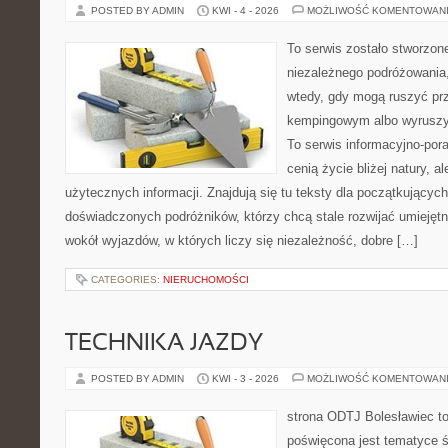
POSTED BY ADMIN
KWI - 4 - 2026
MOŻLIWOŚĆ KOMENTOWAN
To serwis zostało stworzon
niezależnego podróżowania,
wtedy, gdy mogą ruszyć prz
kempingowym albo wyruszy
To serwis informacyjno-pora
cenią życie bliżej natury, a
użytecznych informacji. Znajdują się tu teksty dla początkujących
doświadczonych podróżników, którzy chcą stale rozwijać umiejętn
wokół wyjazdów, w których liczy się niezależność, dobre […]
CATEGORIES:
NIERUCHOMOŚCI
TECHNIKA JAZDY
POSTED BY ADMIN
KWI - 3 - 2026
MOŻLIWOŚĆ KOMENTOWAN
strona ODTJ Bolesławiec to
poświęcona jest tematyce 