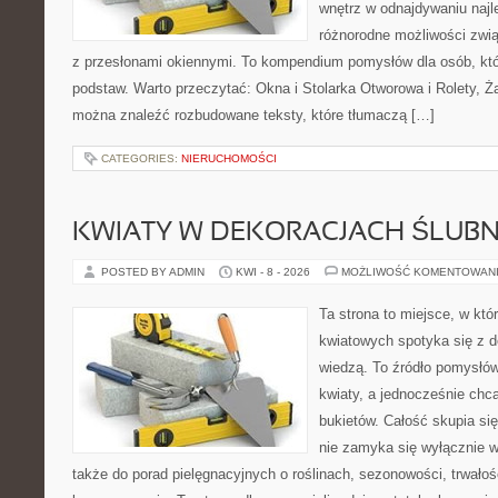
wnętrz w odnajdywaniu najl
różnorodne możliwości zwią
z przesłonami okiennymi. To kompendium pomysłów dla osób, któ
podstaw. Warto przeczytać: Okna i Stolarka Otworowa i Rolety, Żal
można znaleźć rozbudowane teksty, które tłumaczą […]
CATEGORIES:
NIERUCHOMOŚCI
KWIATY W DEKORACJACH ŚLUB
POSTED BY ADMIN
KWI - 8 - 2026
MOŻLIWOŚĆ KOMENTOWAN
Ta strona to miejsce, w kt
kwiatowych spotyka się z de
wiedzą. To źródło pomysłów
kwiaty, a jednocześnie chcą
bukietów. Całość skupia się
nie zamyka się wyłącznie w
także do porad pielęgnacyjnych o roślinach, sezonowości, trwałoś