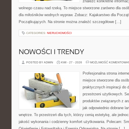
znaleźć konkretne informac
wolnego czasu nad rzeką. To miejsce stworzone zarówno dla osób
dla miłośników wodnych wypraw. Zobacz: Kajakarstwo dla Początk
Początkujących. Na stronie można znaleźć szczegółowe […]
CATEGORIES:
NIERUCHOMOŚCI
NOWOŚCI I TRENDY
POSTED BY ADMIN
KWI - 27 - 2026
MOŻLIWOŚĆ KOMENTOWA
Profesjonalna strona inter
miejsce stworzone dla osób
praktycznych inspiracji do 
przestrzeni użytkowych. Se
produktów związanych z ara
jak odpowiednio dobrane la
wnętrze. To przestrzeń dla tych, którzy cenią estetykę, ale jedn
jakość wykonania i codzienny komfort użytkowania. Polecam: Sma
Oświetlenie i Fotowoltaika i Energia Odnawialna. Na stronie […]