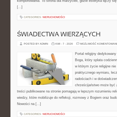
komponowania. To strona dla marzycieli, gdzie estetyka łączy si
[…]
CATEGORIES:
NIERUCHOMOŚCI
ŚWIADECTWA WIERZĄCYCH
POSTED BY ADMIN
KWI - 7 - 2026
MOŻLIWOŚĆ KOMENTOWAN
Portal religijny dedykowan
Boga, który splata codzien
w którym życie religijne ni
praktycznego wymiaru, lecz
radościach i w doświadczen
chrześcijaństwo może być z
treści publikowane na stronie pomagają w lepszym rozumieniu rel
wiedzy, które mobilizuje do refleksji, rozmowy z Bogiem oraz bud
Nowości na […]
CATEGORIES:
NIERUCHOMOŚCI