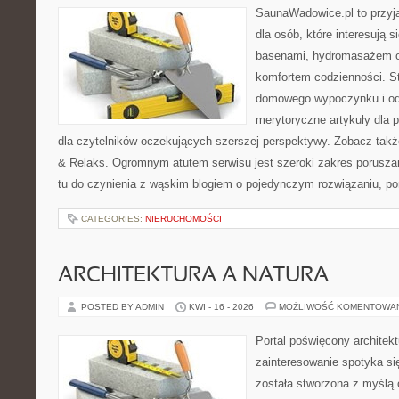
SaunaWadowice.pl to przyj
dla osób, które interesują 
basenami, hydromasażem o
komfortem codzienności. St
domowego wypoczynku i od
merytoryczne artykuły dla 
dla czytelników oczekujących szerszej perspektywy. Zobacz takż
& Relaks. Ogromnym atutem serwisu jest szeroki zakres porusz
tu do czynienia z wąskim blogiem o pojedynczym rozwiązaniu, p
CATEGORIES:
NIERUCHOMOŚCI
ARCHITEKTURA A NATURA
POSTED BY ADMIN
KWI - 16 - 2026
MOŻLIWOŚĆ KOMENTOWA
Portal poświęcony architekt
zainteresowanie spotyka si
została stworzona z myślą 