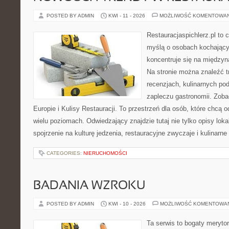
POSTED BY ADMIN
KWI - 11 - 2026
MOŻLIWOŚĆ KOMENTOWA
Restauracjaspichlerz.pl to
myślą o osobach kochający
koncentruje się na międzyna
Na stronie można znaleźć tr
recenzjach, kulinarnych po
zapleczu gastronomii. Zoba
Europie i Kulisy Restauracji. To przestrzeń dla osób, które chcą
wielu poziomach. Odwiedzający znajdzie tutaj nie tylko opisy lokal
spojrzenie na kulturę jedzenia, restauracyjne zwyczaje i kulinarn
CATEGORIES:
NIERUCHOMOŚCI
BADANIA WZROKU
POSTED BY ADMIN
KWI - 10 - 2026
MOŻLIWOŚĆ KOMENTOWA
Ta serwis to bogaty meryto