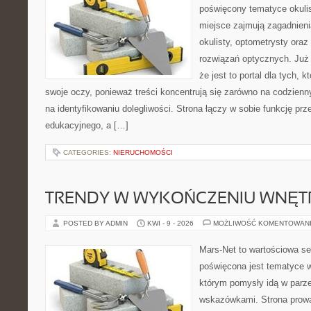
poświęcony tematyce okulis
miejsce zajmują zagadnieni
okulisty, optometrysty oraz
rozwiązań optycznych. Już 
że jest to portal dla tych, 
swoje oczy, ponieważ treści koncentrują się zarówno na codzienn
na identyfikowaniu dolegliwości. Strona łączy w sobie funkcję prz
edukacyjnego, a […]
CATEGORIES:
NIERUCHOMOŚCI
TRENDY W WYKOŃCZENIU WNĘT
POSTED BY ADMIN
KWI - 9 - 2026
MOŻLIWOŚĆ KOMENTOWAN
Mars-Net to wartościowa se
poświęcona jest tematyce wn
którym pomysły idą w parz
wskazówkami. Strona prowa