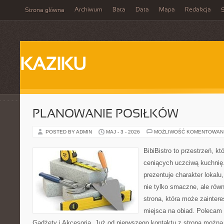
Archiwum
Bata
Data
Mapa
Redakcja
Strona główna
S
KAZIKU
PLANOWANIE POSIŁKÓW
POSTED BY ADMIN
MAJ - 3 - 2026
MOŻLIWOŚĆ KOMENTOWAN
BibiBistro to przestrzeń, k
ceniących uczciwą kuchnię.
prezentuje charakter lokalu
nie tylko smaczne, ale rów
strona, która może zainter
miejsca na obiad. Polecam
Gadżety i Akcesoria. Już od pierwszego kontaktu z stroną można 