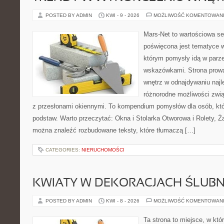
POSTED BY ADMIN
KWI - 9 - 2026
MOŻLIWOŚĆ KOMENTOWAN
Mars-Net to wartościowa se
poświęcona jest tematyce wn
którym pomysły idą w parz
wskazówkami. Strona prowa
wnętrz w odnajdywaniu najl
różnorodne możliwości zwią
z przesłonami okiennymi. To kompendium pomysłów dla osób, któ
podstaw. Warto przeczytać: Okna i Stolarka Otworowa i Rolety, Żal
można znaleźć rozbudowane teksty, które tłumaczą […]
CATEGORIES:
NIERUCHOMOŚCI
KWIATY W DEKORACJACH ŚLUB
POSTED BY ADMIN
KWI - 8 - 2026
MOŻLIWOŚĆ KOMENTOWAN
Ta strona to miejsce, w kt