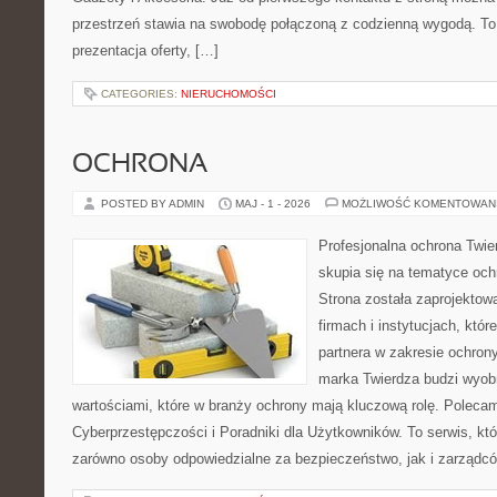
przestrzeń stawia na swobodę połączoną z codzienną wygodą. To 
prezentacja oferty, […]
CATEGORIES:
NIERUCHOMOŚCI
OCHRONA
POSTED BY ADMIN
MAJ - 1 - 2026
MOŻLIWOŚĆ KOMENTOWAN
Profesjonalna ochrona Twier
skupia się na tematyce och
Strona została zaprojektow
firmach i instytucjach, któr
partnera w zakresie ochro
marka Twierdza budzi wyobr
wartościami, które w branży ochrony mają kluczową rolę. Polecam
Cyberprzestępczości i Poradniki dla Użytkowników. To serwis, k
zarówno osoby odpowiedzialne za bezpieczeństwo, jak i zarządc