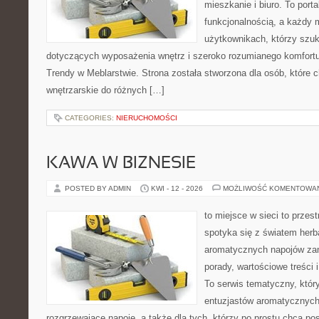
mieszkanie i biuro. To porta
funkcjonalnością, a każdy 
użytkownikach, którzy szu
dotyczących wyposażenia wnętrz i szeroko rozumianego komfortu.
Trendy w Meblarstwie. Strona została stworzona dla osób, które c
wnętrzarskie do różnych […]
CATEGORIES:
NIERUCHOMOŚCI
KAWA W BIZNESIE
POSTED BY ADMIN
KWI - 12 - 2026
MOŻLIWOŚĆ KOMENTOWA
to miejsce w sieci to przes
spotyka się z światem herb
aromatycznych napojów zam
porady, wartościowe treści
To serwis tematyczny, który
entuzjastów aromatycznych
rozgrzewające napoje, a także dla tych, którzy po prostu chcą p