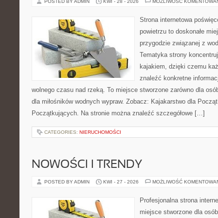
POSTED BY ADMIN
KWI - 28 - 2026
MOŻLIWOŚĆ KOMENTOWA
Strona internetowa poświęc
powietrzu to doskonałe mie
przygodzie związanej z wod
Tematyka strony koncentruj
kajakiem, dzięki czemu ka
znaleźć konkretne informac
wolnego czasu nad rzeką. To miejsce stworzone zarówno dla osób
dla miłośników wodnych wypraw. Zobacz: Kajakarstwo dla Początk
Początkujących. Na stronie można znaleźć szczegółowe […]
CATEGORIES:
NIERUCHOMOŚCI
NOWOŚCI I TRENDY
POSTED BY ADMIN
KWI - 27 - 2026
MOŻLIWOŚĆ KOMENTOWA
Profesjonalna strona inter
miejsce stworzone dla osób