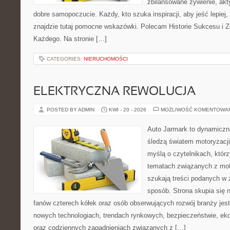
zbilansowane żywienie, akt
dobre samopoczucie. Każdy, kto szuka inspiracji, aby jeść lepiej, 
znajdzie tutaj pomocne wskazówki. Polecam Historie Sukcesu i 
Każdego. Na stronie […]
CATEGORIES:
NIERUCHOMOŚCI
ELEKTRYCZNA REWOLUCJA
POSTED BY ADMIN
KWI - 20 - 2026
MOŻLIWOŚĆ KOMENTOWA
Auto Jarmark to dynamiczna
śledzą światem motoryzacji
myślą o czytelnikach, któr
tematach związanych z mot
szukają treści podanych w 
sposób. Strona skupia się 
fanów czterech kółek oraz osób obserwujących rozwój branży jest
nowych technologiach, trendach rynkowych, bezpieczeństwie, ekol
oraz codziennych zagadnieniach związanych z […]