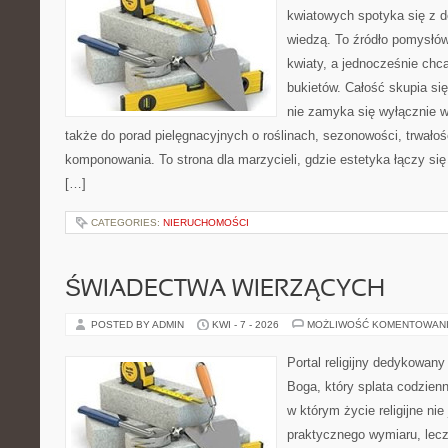
kwiatowych spotyka się z de
wiedzą. To źródło pomysłów
kwiaty, a jednocześnie chcą
bukietów. Całość skupia się
nie zamyka się wyłącznie w
także do porad pielęgnacyjnych o roślinach, sezonowości, trwałoś
komponowania. To strona dla marzycieli, gdzie estetyka łączy si
[…]
CATEGORIES:
NIERUCHOMOŚCI
ŚWIADECTWA WIERZĄCYCH
POSTED BY ADMIN
KWI - 7 - 2026
MOŻLIWOŚĆ KOMENTOWAN
Portal religijny dedykowan
Boga, który splata codzien
w którym życie religijne ni
praktycznego wymiaru, lecz