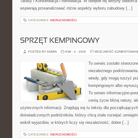
Tarasy i Konserwacja i Renowacja. W obrębie tej witryny odbiorca 
wspierają przeanalizować różne aspekty wyboru zabudowy […]
CATEGORIES:
NIERUCHOMOŚCI
SPRZĘT KEMPINGOWY
POSTED BY ADMIN
KWI - 4 - 2026
MOŻLIWOŚĆ KOMENTOWAN
To serwis zostało stworzon
niezależnego podróżowania,
wtedy, gdy mogą ruszyć prz
kempingowym albo wyruszy
To serwis informacyjno-pora
cenią życie bliżej natury, a
użytecznych informacji. Znajdują się tu teksty dla początkujących
doświadczonych podróżników, którzy chcą stale rozwijać umiejętn
wokół wyjazdów, w których liczy się niezależność, dobre […]
CATEGORIES:
NIERUCHOMOŚCI