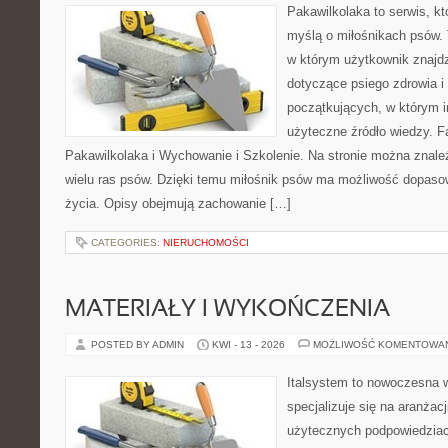
Pakawilkolaka to serwis, kt
myślą o miłośnikach psów.
w którym użytkownik znajd
dotyczące psiego zdrowia i
początkujących, w którym in
użyteczne źródło wiedzy. Fa
Pakawilkolaka i Wychowanie i Szkolenie. Na stronie można znal
wielu ras psów. Dzięki temu miłośnik psów ma możliwość dopaso
życia. Opisy obejmują zachowanie […]
CATEGORIES:
NIERUCHOMOŚCI
MATERIAŁY I WYKOŃCZENIA
POSTED BY ADMIN
KWI - 13 - 2026
MOŻLIWOŚĆ KOMENTOWA
Italsystem to nowoczesna wi
specjalizuje się na aranżac
użytecznych podpowiedziac