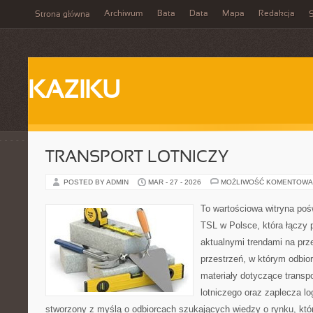
Archiwum
Bata
Data
Mapa
Redakcja
Strona główna
S
KAZIKU
TRANSPORT LOTNICZY
POSTED BY ADMIN
MAR - 27 - 2026
MOŻLIWOŚĆ KOMENTOWA
To wartościowa witryna po
TSL w Polsce, która łączy 
aktualnymi trendami na prz
przestrzeń, w którym odbio
materiały dotyczące transp
lotniczego oraz zaplecza lo
stworzony z myślą o odbiorcach szukających wiedzy o rynku, któr