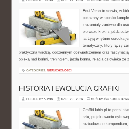
Equi Verso to serwis, w któ
pokazany w sposób komple
zrozumiały zarówno dla osób
pierwsze kroki z jeździectwe
lat żyją w rytmie ośrodka j
tematyczny, który łączy za
praktyczną wiedzą, codziennym doświadczeniem oraz fascynacją 
opieką nad końmi, treningiem, jazdą konną, relacją człowieka ze 
CATEGORIES:
NIERUCHOMOŚCI
HISTORIA I EWOLUCJA GRAFIKI
POSTED BY ADMIN
MAR - 20 - 2026
MOŻLIWOŚĆ KOMENTOWA
Graffiti-lubin.pl to portal s
artu, projektowania cyfroweg
rozbudowane kompendium, 