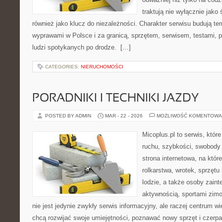
traktują nie wyłącznie jako 
również jako klucz do niezależności. Charakter serwisu budują te
wyprawami w Polsce i za granicą, sprzętem, serwisem, testami, p
ludzi spotykanych po drodze. […]
CATEGORIES:
NIERUCHOMOŚCI
PORADNIKI I TECHNIKI JAZDY
POSTED BY ADMIN
MAR - 22 - 2026
MOŻLIWOŚĆ KOMENTOWA
Micoplus.pl to serwis, któr
ruchu, szybkości, swobody 
strona internetowa, na które
rolkarstwa, wrotek, sprzęt
lodzie, a także osoby zain
aktywnością, sportami zim
nie jest jedynie zwykły serwis informacyjny, ale raczej centrum w
chcą rozwijać swoje umiejętności, poznawać nowy sprzęt i czerp