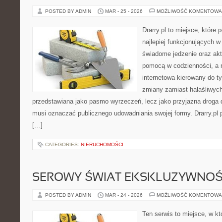
POSTED BY ADMIN
MAR - 25 - 2026
MOŻLIWOŚĆ KOMENTOWA
Drarry.pl to miejsce, które
najlepiej funkcjonujących w
świadome jedzenie oraz ak
pomocą w codzienności, a ni
internetowa kierowany do ty
zmiany zamiast hałaśliwych
przedstawiana jako pasmo wyrzeczeń, lecz jako przyjazna droga d
musi oznaczać publicznego udowadniania swojej formy. Drarry.pl
[…]
CATEGORIES:
NIERUCHOMOŚCI
SEROWY ŚWIAT EKSKLUZYWNOŚ
POSTED BY ADMIN
MAR - 24 - 2026
MOŻLIWOŚĆ KOMENTOWA
Ten serwis to miejsce, w k