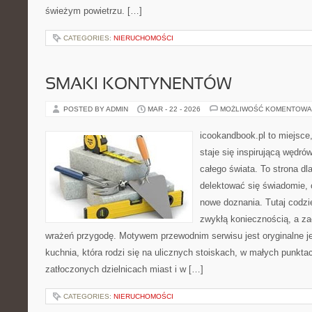
świeżym powietrzu. […]
CATEGORIES:
NIERUCHOMOŚCI
SMAKI KONTYNENTÓW
POSTED BY ADMIN
MAR - 22 - 2026
MOŻLIWOŚĆ KOMENTOWA
icookandbook.pl to miejsce,
staje się inspirującą wędr
całego świata. To strona dl
delektować się świadomie, c
nowe doznania. Tutaj codzi
zwykłą koniecznością, a z
wrażeń przygodę. Motywem przewodnim serwisu jest oryginalne jed
kuchnia, która rodzi się na ulicznych stoiskach, w małych punkt
zatłoczonych dzielnicach miast i w […]
CATEGORIES:
NIERUCHOMOŚCI