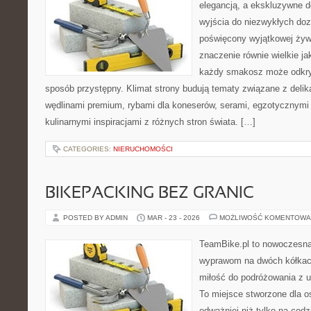
elegancją, a ekskluzywne d
wyjścia do niezwykłych do
poświęcony wyjątkowej żyw
znaczenie równie wielkie j
każdy smakosz może odkryw
sposób przystępny. Klimat strony budują tematy związane z delik
wędlinami premium, rybami dla koneserów, serami, egzotycznymi
kulinarnymi inspiracjami z różnych stron świata. […]
CATEGORIES:
NIERUCHOMOŚCI
BIKEPACKING BEZ GRANIC
POSTED BY ADMIN
MAR - 23 - 2026
MOŻLIWOŚĆ KOMENTOWA
TeamBike.pl to nowoczesna
wyprawom na dwóch kółkach
miłość do podróżowania z
To miejsce stworzone dla o
odważniej niż tylko na codz