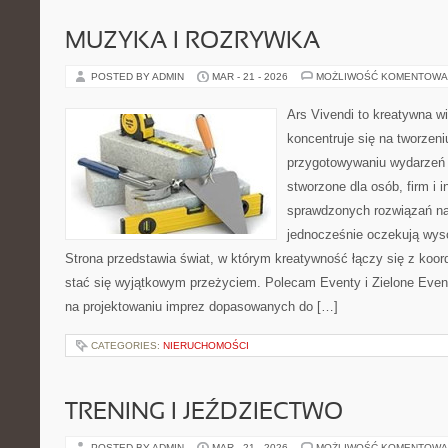
MUZYKA I ROZRYWKA
POSTED BY ADMIN
MAR - 21 - 2026
MOŻLIWOŚĆ KOMENTOWA
Ars Vivendi to kreatywna wi
koncentruje się na tworzen
przygotowywaniu wydarzeń 
stworzone dla osób, firm i i
sprawdzonych rozwiązań na
jednocześnie oczekują wyso
Strona przedstawia świat, w którym kreatywność łączy się z koo
stać się wyjątkowym przeżyciem. Polecam Eventy i Zielone Event
na projektowaniu imprez dopasowanych do […]
CATEGORIES:
NIERUCHOMOŚCI
TRENING I JEŹDZIECTWO
POSTED BY ADMIN
MAR - 21 - 2026
MOŻLIWOŚĆ KOMENTOWA