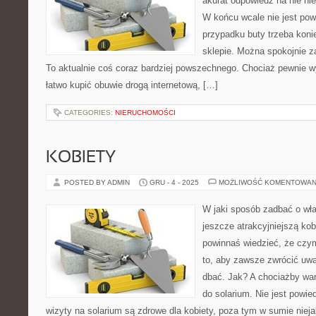
akurat odpowiedź na nie nie
W końcu wcale nie jest po
przypadku buty trzeba kon
sklepie. Można spokojnie za
To aktualnie coś coraz bardziej powszechnego. Chociaż pewnie wyd
łatwo kupić obuwie drogą internetową, […]
CATEGORIES:
NIERUCHOMOŚCI
KOBIETY
POSTED BY ADMIN
GRU - 4 - 2025
MOŻLIWOŚĆ KOMENTOWAN
W jaki sposób zadbać o wł
jeszcze atrakcyjniejszą kob
powinnaś wiedzieć, że czym
to, aby zawsze zwrócić uwa
dbać. Jak? A chociażby war
do solarium. Nie jest powie
wizyty na solarium są zdrowe dla kobiety, poza tym w sumie nieja