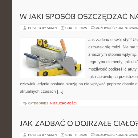
W JAKI SPOSÓB OSZCZĘDZAĆ N
POSTED BY ADMIN
GRU - 8 - 2025
MOŻLIWOŚĆ KOMENTOWAN
Jak zadbać o swój styl? Uro
człowiek się rodzi. Nie ma
znacznym stopniu wpłynąć 
tego typu elementy, jak ubió
możliwość podkreślić atuty
tak naprawdę na przestrzeni
człowiek jedynie posiada okazję na nią wpływać poprzez dbanie o 
aktualnych czasach […]
CATEGORIES:
NIERUCHOMOŚCI
JAK ZADBAĆ O DOJRZAŁE CIAŁO
POSTED BY ADMIN
GRU - 8 - 2025
MOŻLIWOŚĆ KOMENTOWAN