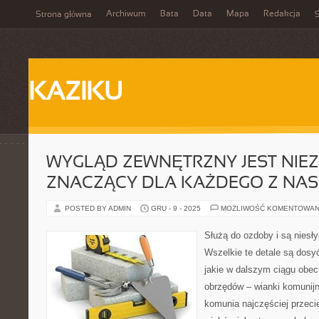
Archiwum
Bata
Data
Mapa
Redakcja
Strona główna
S
KAZIKU
WYGLĄD ZEWNĘTRZNY JEST NIE
ZNACZĄCY DLA KAŻDEGO Z NAS
POSTED BY ADMIN
GRU - 9 - 2025
MOŻLIWOŚĆ KOMENTOWAN
Służą do ozdoby i są niesł
Wszelkie te detale są dosy
jakie w dalszym ciągu obec
obrzędów – wianki komunijne
komunia najczęściej przeci