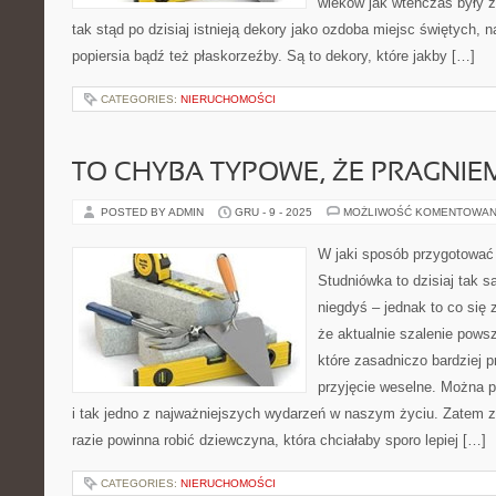
wieków jak wtenczas były 
tak stąd po dzisiaj istnieją dekory jako ozdoba miejsc świętych, 
popiersia bądź też płaskorzeźby. Są to dekory, które jakby […]
CATEGORIES:
NIERUCHOMOŚCI
TO CHYBA TYPOWE, ŻE PRAGNIE
POSTED BY ADMIN
GRU - 9 - 2025
MOŻLIWOŚĆ KOMENTOWAN
W jaki sposób przygotować 
Studniówka to dzisiaj tak s
niegdyś – jednak to co się 
że aktualnie szalenie pows
które zasadniczo bardziej p
przyjęcie weselne. Można p
i tak jedno z najważniejszych wydarzeń w naszym życiu. Zatem 
razie powinna robić dziewczyna, która chciałaby sporo lepiej […]
CATEGORIES:
NIERUCHOMOŚCI