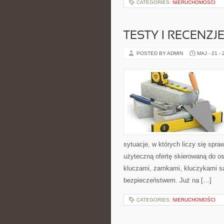
CATEGORIES:
NIERUCHOMOŚCI
TESTY I RECENZ
POSTED BY ADMIN
MAJ - 21 -
sytuacje, w których liczy się spr
użyteczną ofertę skierowaną do o
kluczami, zamkami, kluczykami 
bezpieczeństwem. Już na […]
CATEGORIES:
NIERUCHOMOŚCI