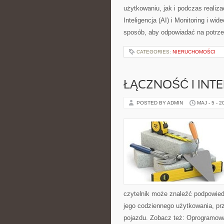
użytkowaniu, jak i podczas realiz
Inteligencja (AI) i Monitoring i w
sposób, aby odpowiadać na potrze
CATEGORIES:
NIERUCHOMOŚCI
ŁĄCZNOŚĆ I INTE
POSTED BY ADMIN
MAJ - 5 - 2
czytelnik może znaleźć podpowied
jego codziennego użytkowania, pr
pojazdu. Zobacz też: Oprogramowan