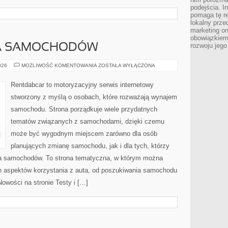
podejścia. In
pomaga tę re
lokalny prze
marketing on
obowiązkiem
rozwoju jego
A SAMOCHODÓW
WYPOŻYCZALNIA
026
MOŻLIWOŚĆ KOMENTOWANIA
ZOSTAŁA WYŁĄCZONA
SAMOCHODÓW
Rentdabcar to motoryzacyjny serwis internetowy
stworzony z myślą o osobach, które rozważają wynajem
samochodu. Strona porządkuje wiele przydatnych
tematów związanych z samochodami, dzięki czemu
może być wygodnym miejscem zarówno dla osób
planujących zmianę samochodu, jak i dla tych, którzy
ia samochodów. To strona tematyczna, w którym można
h aspektów korzystania z auta, od poszukiwania samochodu
owości na stronie Testy i […]