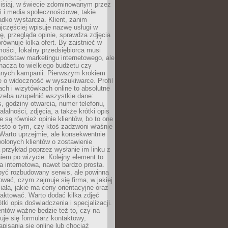
zisiaj, w świecie zdominowanym przez
 i media społecznościowe, takie
adko wystarcza. Klient, zanim
jczęściej wpisuje nazwę usługi w
, przegląda opinie, sprawdza zdjęcia
porównuje kilka ofert. By zaistnieć w
ości, lokalny przedsiębiorca musi
podstaw marketingu internetowego, ale
nacza to wielkiego budżetu czy
nych kampanii. Pierwszym krokiem
e o widoczność w wyszukiwarce. Profil
ch i wizytówkach online to absolutne
zeba uzupełnić wszystkie dane:
, godziny otwarcia, numer telefonu,
ałalności, zdjęcia, a także krótki opis
e są również opinie klientów, bo to one
sto o tym, czy ktoś zadzwoni właśnie
. Warto uprzejmie, ale konsekwentnie
olonych klientów o zostawienie
a przykład poprzez wysłanie im linku z
em po wizycie. Kolejny element to
a internetowa, nawet bardzo prosta.
być rozbudowany serwis, ale powinna
ować, czym zajmuje się firma, w jakiej
ziała, jakie ma ceny orientacyjne oraz
taktować. Warto dodać kilka zdjęć
rótki opis doświadczenia i specjalizacji.
ientów ważne będzie też to, czy na
duje się formularz kontaktowy,
pisania się online lub chociaż