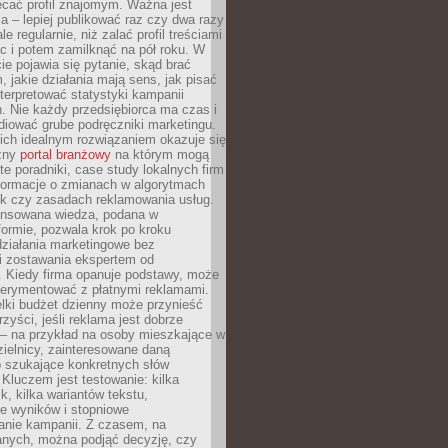
ecać profil znajomym. Ważna jest
 – lepiej publikować raz czy dwa razy
le regularnie, niż zalać profil treściami
c i potem zamilknąć na pół roku. W
 pojawia się pytanie, skąd brać
, jakie działania mają sens, jak pisać
interpretować statystyki kampanii
. Nie każdy przedsiębiorca ma czas i
diować grube podręczniki marketingu.
nich idealnym rozwiązaniem okazuje się
czny
portal branżowy
na którym mogą
te poradniki, case study lokalnych firm
nformacje o zmianach w algorytmach
k czy zasadach reklamowania usług.
nsowana wiedza, podana w
formie, pozwala krok po kroku
działania marketingowe bez
i zostawania ekspertem od
. Kiedy firma opanuje podstawy, może
erymentować z płatnymi reklamami.
lki budżet dzienny może przynieść
zyści, jeśli reklama jest dobrze
 – na przykład na osoby mieszkające w
zielnicy, zainteresowane daną
b szukające konkretnych słów
Kluczem jest testowanie: kilka
k, kilka wariantów tekstu,
e wyników i stopniowe
anie kampanii. Z czasem, na
anych, można podjąć decyzję, czy