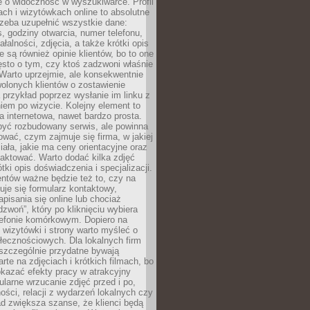
e o widoczność w wyszukiwarce. Profil
ch i wizytówkach online to absolutne
zeba uzupełnić wszystkie dane:
, godziny otwarcia, numer telefonu,
ałalności, zdjęcia, a także krótki opis
e są również opinie klientów, bo to one
sto o tym, czy ktoś zadzwoni właśnie
. Warto uprzejmie, ale konsekwentnie
olonych klientów o zostawienie
a przykład poprzez wysłanie im linku z
em po wizycie. Kolejny element to
a internetowa, nawet bardzo prosta.
być rozbudowany serwis, ale powinna
ować, czym zajmuje się firma, w jakiej
ziała, jakie ma ceny orientacyjne oraz
taktować. Warto dodać kilka zdjęć
rótki opis doświadczenia i specjalizacji.
ientów ważne będzie też to, czy na
duje się formularz kontaktowy,
pisania się online lub chociaż
dzwoń”, który po kliknięciu wybiera
lefonie komórkowym. Dopiero na
wizytówki i strony warto myśleć o
łecznościowych. Dla lokalnych firm
szczególnie przydatne bywają
rte na zdjęciach i krótkich filmach, bo
kazać efekty pracy w atrakcyjny
larne wrzucanie zdjęć przed i po,
ności, relacji z wydarzeń lokalnych czy
ad zwiększa szanse, że klienci będą