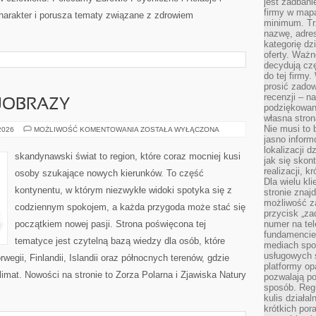
jest zadbani
firmy w mapa
arakter i porusza tematy związane z zdrowiem
minimum. Tr
nazwę, adres
kategorię dzi
oferty. Ważn
decydują czę
do tej firmy
prosić zadow
recenzji – n
JOBRAZY
podziękowani
własna stron
Nie musi to 
PRZYRODA
 2026
MOŻLIWOŚĆ KOMENTOWANIA
ZOSTAŁA WYŁĄCZONA
I
jasno inform
KRAJOBRAZY
lokalizacji d
skandynawski świat to region, które coraz mocniej kusi
jak się skon
realizacji, k
osoby szukające nowych kierunków. To część
Dla wielu kl
kontynentu, w którym niezwykłe widoki spotyka się z
stronie znaj
możliwość za
codziennym spokojem, a każda przygoda może stać się
przycisk „za
początkiem nowej pasji. Strona poświęcona tej
numer na te
fundamencie 
tematyce jest czytelną bazą wiedzy dla osób, które
mediach spo
usługowych 
wegii, Finlandii, Islandii oraz północnych terenów, gdzie
platformy opa
limat. Nowości na stronie to Zorza Polarna i Zjawiska Natury
pozwalają po
sposób. Regu
kulis działal
krótkich por