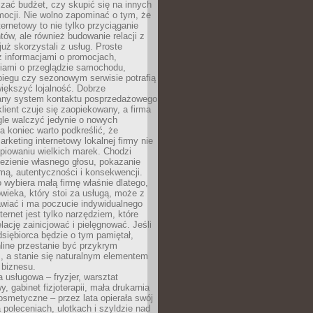
zać budżet, czy skupić się na innych
mocji. Nie wolno zapominać o tym, że
ternetowy to nie tylko przyciąganie
tów, ale również budowanie relacji z
już skorzystali z usług. Proste
z informacjami o promocjach,
iami o przeglądzie samochodu,
biegu czy sezonowym serwisie potrafią
iększyć lojalność. Dobrze
any system kontaktu posprzedażowego
klient czuje się zaopiekowany, a firma
gle walczyć jedynie o nowych
a koniec warto podkreślić, że
rketing internetowy lokalnej firmy nie
piowaniu wielkich marek. Chodzi
lezienie własnego głosu, pokazanie
rmą, autentyczności i konsekwencji.
o wybiera małą firmę właśnie dlatego,
owieka, który stoi za usługą, może z
wiać i ma poczucie indywidualnego
ternet jest tylko narzędziem, które
lację zainicjować i pielęgnować. Jeśli
dsiębiorca będzie o tym pamiętał,
line przestanie być przykrym
, a stanie się naturalnym elementem
 biznesu.
a usługowa – fryzjer, warsztat
 gabinet fizjoterapii, mała drukarnia
osmetyczne – przez lata opierała swój
 poleceniach, ulotkach i szyldzie nad