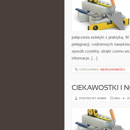
połączenia estetyki z praktyką. W
pielęgnacji, codziennych nawyków, 
sposób czytelny, dzięki czemu ws
informacje. […]
CATEGORIES:
NIERUCHOMOŚCI
CIEKAWOSTKI I 
POSTED BY ADMIN
MAJ - 9 - 2