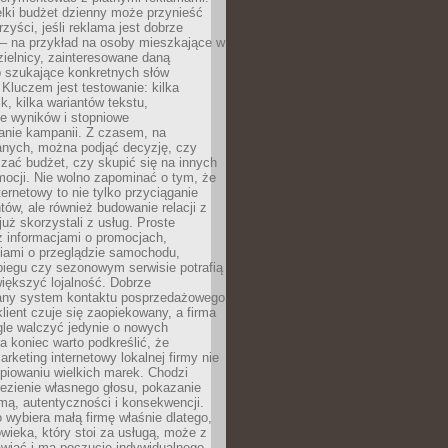
lki budżet dzienny może przynieść
zyści, jeśli reklama jest dobrze
 – na przykład na osoby mieszkające w
zielnicy, zainteresowane daną
b szukające konkretnych słów
Kluczem jest testowanie: kilka
k, kilka wariantów tekstu,
e wyników i stopniowe
anie kampanii. Z czasem, na
anych, można podjąć decyzję, czy
zać budżet, czy skupić się na innych
mocji. Nie wolno zapominać o tym, że
ternetowy to nie tylko przyciąganie
tów, ale również budowanie relacji z
już skorzystali z usług. Proste
z informacjami o promocjach,
iami o przeglądzie samochodu,
biegu czy sezonowym serwisie potrafią
iększyć lojalność. Dobrze
any system kontaktu posprzedażowego
klient czuje się zaopiekowany, a firma
gle walczyć jedynie o nowych
a koniec warto podkreślić, że
rketing internetowy lokalnej firmy nie
piowaniu wielkich marek. Chodzi
lezienie własnego głosu, pokazanie
rmą, autentyczności i konsekwencji.
o wybiera małą firmę właśnie dlatego,
owieka, który stoi za usługą, może z
wiać i ma poczucie indywidualnego