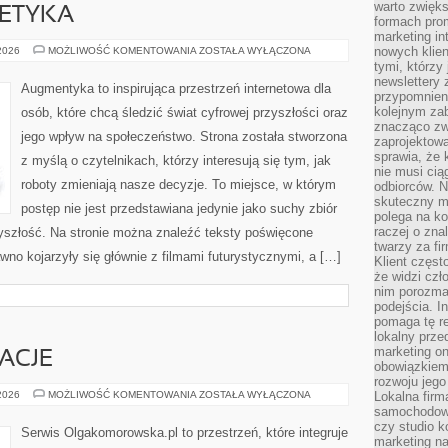
warto zwięks
 ETYKA
formach pro
marketing in
TECHNOLOGIA
nowych klien
 2026
MOŻLIWOŚĆ KOMENTOWANIA
ZOSTAŁA WYŁĄCZONA
A
tymi, którzy 
ETYKA
newslettery 
Augmentyka to inspirująca przestrzeń internetowa dla
przypomnien
kolejnym za
osób, które chcą śledzić świat cyfrowej przyszłości oraz
znacząco zw
jego wpływ na społeczeństwo. Strona została stworzona
zaprojektow
sprawia, że 
z myślą o czytelnikach, którzy interesują się tym, jak
nie musi cią
roboty zmieniają nasze decyzje. To miejsce, w którym
odbiorców. N
skuteczny ma
postęp nie jest przedstawiana jedynie jako suchy zbiór
polega na ko
raczej o zna
rzyszłość. Na stronie można znaleźć teksty poświęcone
twarzy za fi
wno kojarzyły się głównie z filmami futurystycznymi, a […]
Klient częst
że widzi czł
nim porozma
podejścia. In
pomaga tę re
lokalny prze
marketing on
RACJE
obowiązkiem
rozwoju jego
HISTORIE
 2026
MOŻLIWOŚĆ KOMENTOWANIA
ZOSTAŁA WYŁĄCZONA
Lokalna firm
I
samochodowy,
INSPIRACJE
czy studio k
Serwis Olgakomorowska.pl to przestrzeń, które integruje
marketing na