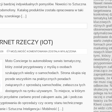
Nawet niewie
acji bardziej indywidualnych pomysłów. Nowości to Sztuczna
wymierne kor
ideodomofony. Katalog produktów została opracowana w taki
targetowana
konkretnej d
by szerokiego […]
tematyką lu
kluczowych. 
różnych grafi
obserwowani
optymalizow
podstawie d
warto zwięks
RNET RZECZY (IOT)
formach pro
marketing in
ŁĄCZNOŚĆ
026
MOŻLIWOŚĆ KOMENTOWANIA
ZOSTAŁA WYŁĄCZONA
nowych klien
I
tymi, którzy 
INTERNET
newslettery 
RZECZY
Moto Concierge to automobilowy serwis tematyczny,
(IOT)
przypomnien
który został przygotowany z myślą o osobach
kolejnym za
znacząco zw
szukających wiedzy o samochodach. Strona skupia się
zaprojektow
sprawia, że 
przede wszystkim na praktycznych poradach
nie musi cią
związanych z sprzedażą samochodów, zwłaszcza tych
odbiorców. N
skuteczny ma
dostępnych na rynku używanym. To miejsce, w którym
polega na ko
zi przydatne zarówno przed zakupem auta, jak i podczas
raczej o zna
twarzy za fi
zygotowania do sprzedaży czy oceny stanu technicznego
Klient częst
że widzi czł
ie i Sztuczna Inteligencja i Mobilność […]
nim porozma