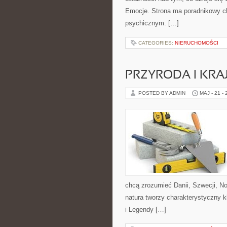
Emocje. Strona ma poradnikowy ch
psychicznym. […]
CATEGORIES:
NIERUCHOMOŚCI
PRZYRODA I KRA
POSTED BY ADMIN
MAJ - 21 -
chcą zrozumieć Danii, Szwecji, Nor
natura tworzy charakterystyczny k
i Legendy […]