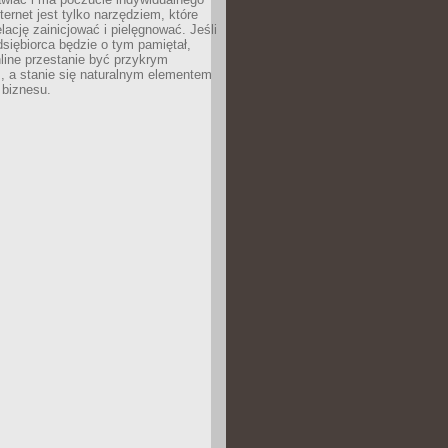
ternet jest tylko narzędziem, które
lację zainicjować i pielęgnować. Jeśli
dsiębiorca będzie o tym pamiętał,
line przestanie być przykrym
, a stanie się naturalnym elementem
 biznesu.