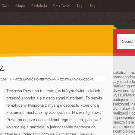
Data
Mapa
Redakcja
Tagi
Tagi
Spis Treści
SUB
EŻ
Lokalna firm
samochodowy,
DZIECI
 2026
MOŻLIWOŚĆ KOMENTOWANIA
ZOSTAŁA WYŁĄCZONA
czy studio k
I
marketing na
MŁODZIEŻ
drzwiami. D
Tęczowa Przystań to serwis, w którym świat ludzkich
wyszukiwarki
przeżyć spotyka się z osobistymi historiami. To serwis
podejście rz
zadzwoni, na
tematyczny tworzona z myślą o osobach, które chcą
wyszukiwarkę
zrozumieć mechanizmy zachowania. Nazwa Tęczowa
realizacji i 
jego świadom
Przystań dobrze oddaje klimat tego miejsca, ponieważ
nauczyć się 
wcale nie oz
kojarzy się z nadzieją, a jednocześnie zaprasza do
skomplikowa
w człowieku. Polecamy Zdrowie Psychiczne i Relacje i