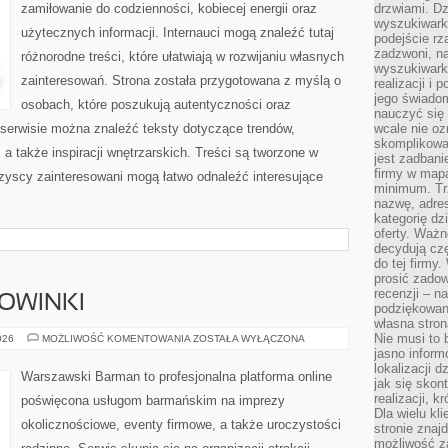
zamiłowanie do codzienności, kobiecej energii oraz
drzwiami. D
wyszukiwarki
użytecznych informacji. Internauci mogą znaleźć tutaj
podejście rz
zadzwoni, na
różnorodne treści, które ułatwiają w rozwijaniu własnych
wyszukiwarkę
zainteresowań. Strona została przygotowana z myślą o
realizacji i 
jego świadom
osobach, które poszukują autentyczności oraz
nauczyć się 
 serwisie można znaleźć teksty dotyczące trendów,
wcale nie oz
skomplikowa
a także inspiracji wnętrzarskich. Treści są tworzone w
jest zadbani
firmy w mapa
zyscy zainteresowani mogą łatwo odnaleźć interesujące
minimum. Tr
nazwę, adres
kategorię dzi
oferty. Ważn
decydują czę
do tej firmy
prosić zadow
recenzji – n
NOWINKI
podziękowani
własna stron
Nie musi to 
CIEKAWOSTKI
026
MOŻLIWOŚĆ KOMENTOWANIA
ZOSTAŁA WYŁĄCZONA
I
jasno inform
NOWINKI
lokalizacji d
Warszawski Barman to profesjonalna platforma online
jak się skon
realizacji, k
poświęcona usługom barmańskim na imprezy
Dla wielu kl
okolicznościowe, eventy firmowe, a także uroczystości
stronie znaj
możliwość za