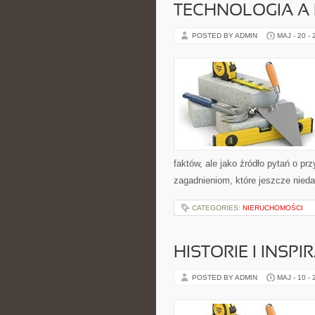
TECHNOLOGIA A
POSTED BY ADMIN
MAJ - 20 -
faktów, ale jako źródło pytań o p
zagadnieniom, które jeszcze nieda
CATEGORIES:
NIERUCHOMOŚCI
HISTORIE I INSPI
POSTED BY ADMIN
MAJ - 10 -