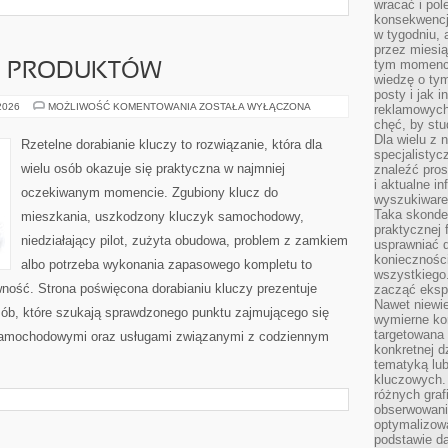
wracać i pol
konsekwencja
w tygodniu, a
przez miesią
tym momencie
JE PRODUKTÓW
wiedzę o tym
posty i jak 
TESTY
 2026
MOŻLIWOŚĆ KOMENTOWANIA
ZOSTAŁA WYŁĄCZONA
reklamowych
I
chęć, by stu
RECENZJE
Dla wielu z 
PRODUKTÓW
Rzetelne dorabianie kluczy to rozwiązanie, która dla
specjalisty
wielu osób okazuje się praktyczna w najmniej
znaleźć pros
i aktualne i
oczekiwanym momencie. Zgubiony klucz do
wyszukiware
Taka skonde
mieszkania, uszkodzony kluczyk samochodowy,
praktycznej 
niedziałający pilot, zużyta obudowa, problem z zamkiem
usprawniać 
koniecznośc
albo potrzeba wykonania zapasowego kompletu to
wszystkiego
awność. Strona poświęcona dorabianiu kluczy prezentuje
zacząć eksp
Nawet niewie
sób, które szukają sprawdzonego punktu zajmującego się
wymierne kor
targetowana
samochodowymi oraz usługami związanymi z codziennym
konkretnej d
tematyką lu
kluczowych. 
różnych grafi
obserwowani
optymalizow
podstawie d