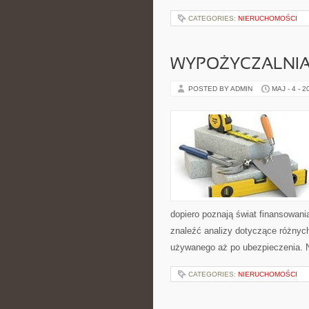
CATEGORIES:
NIERUCHOMOŚCI
WYPOŻYCZALNI
POSTED BY ADMIN
MAJ - 4 - 2
dopiero poznają świat finansowan
znaleźć analizy dotyczące różnyc
używanego aż po ubezpieczenia. N
CATEGORIES:
NIERUCHOMOŚCI