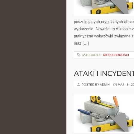
poszukujących oryginalnych atrak
wydarzenia. Nowości to Alkohole 
praktyczne wskazówki związane z 
oraz […]
CATEGORIES:
NIERUCHOMOŚCI
ATAKI I INCYDEN
POSTED BY ADMIN
MAJ - 8 - 2