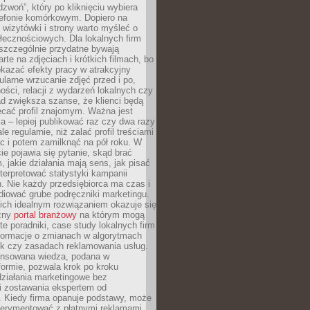
dzwoń”, który po kliknięciu wybiera
lefonie komórkowym. Dopiero na
wizytówki i strony warto myśleć o
łecznościowych. Dla lokalnych firm
szczególnie przydatne bywają
rte na zdjęciach i krótkich filmach, bo
kazać efekty pracy w atrakcyjny
larne wrzucanie zdjęć przed i po,
ności, relacji z wydarzeń lokalnych czy
ad zwiększa szanse, że klienci będą
ecać profil znajomym. Ważna jest
 – lepiej publikować raz czy dwa razy
le regularnie, niż zalać profil treściami
c i potem zamilknąć na pół roku. W
 pojawia się pytanie, skąd brać
, jakie działania mają sens, jak pisać
interpretować statystyki kampanii
. Nie każdy przedsiębiorca ma czas i
diować grube podręczniki marketingu.
nich idealnym rozwiązaniem okazuje się
czny
portal branżowy
na którym mogą
te poradniki, case study lokalnych firm
nformacje o zmianach w algorytmach
k czy zasadach reklamowania usług.
nsowana wiedza, podana w
formie, pozwala krok po kroku
działania marketingowe bez
i zostawania ekspertem od
. Kiedy firma opanuje podstawy, może
erymentować z płatnymi reklamami.