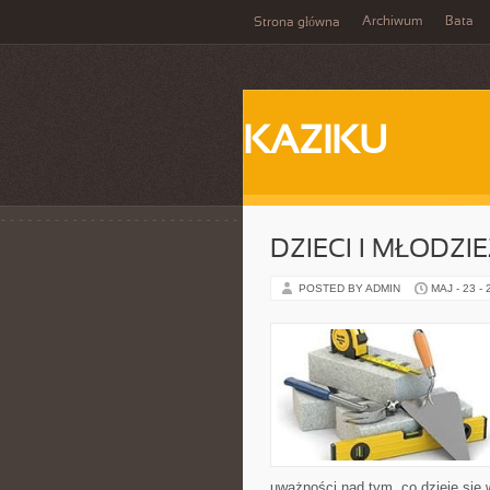
Archiwum
Bata
Strona główna
KAZIKU
DZIECI I MŁODZI
POSTED BY ADMIN
MAJ - 23 -
uważności nad tym, co dzieje się 