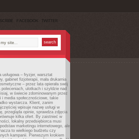
SCRIBE
FACEBOOK
TWITTER
a usługowa – fryzjer, warsztat
 gabinet fizjoterapii, mała drukarnia
osmetyczne – przez lata opierała swój
 poleceniach, ulotkach i szyldzie nad
zisiaj, w świecie zdominowanym przez
 i media społecznościowe, takie
adko wystarcza. Klient, zanim
jczęściej wpisuje nazwę usługi w
, przegląda opinie, sprawdza zdjęcia
porównuje kilka ofert. By zaistnieć w
ości, lokalny przedsiębiorca musi
podstaw marketingu internetowego, ale
nacza to wielkiego budżetu czy
nych kampanii. Pierwszym krokiem