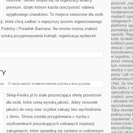
rodzinne. Serwis skupia się na organizacji atrakcji
przycisk „za
premium, dzięki którym każda uroczystość nabiera
numer na te
fundamencie 
wyjątkowego charakteru. To miejsce stworzone dla osób
mediach spo
usługowych 
cji, które chcą zadbać o najwyższy poziom organizowanego
platformy opa
z Podróży i Poradnik Barmana. Na stronie można znaleźć
pozwalają po
sposób. Regu
sztuką przygotowywania koktajli, organizacją wydarzeń
kulis działal
krótkich por
wracać i pol
konsekwencja
w tygodniu, a
przez miesią
tym momencie
wiedzę o tym
TY
posty i jak 
reklamowych
chęć, by stu
ATAKI
026
MOŻLIWOŚĆ KOMENTOWANIA
ZOSTAŁA WYŁĄCZONA
I
Dla wielu z 
INCYDENTY
specjalisty
Sklep-Feniks.pl to stale poszerzająca ofertę przestrzeń
znaleźć pros
i aktualne i
dla osób, które cenią wysoką jakość, dobry stosunek
wyszukiware
jakości do ceny oraz szybkie zakupy bez wychodzenia
Taka skonde
praktycznej 
z domu. Strona została przygotowana z myślą o
usprawniać 
koniecznośc
użytkownikach poszukujących ciekawych inspiracji
wszystkiego
zakupowych, które sprawdzą się zarówno w codziennym
zacząć eksp