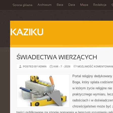
Archiwum
Bata
Data
Mapa
Redakcja
Strona główna
S
KAZIKU
ŚWIADECTWA WIERZĄCYCH
POSTED BY ADMIN
KWI - 7 - 2026
MOŻLIWOŚĆ KOMENTOWAN
Portal religijny dedykowan
Boga, który splata codzien
w którym życie religijne ni
praktycznego wymiaru, lecz
radościach i w doświadczen
chrześcijaństwo może być z
treści publikowane na stronie pomagają w lepszym rozumieniu rel