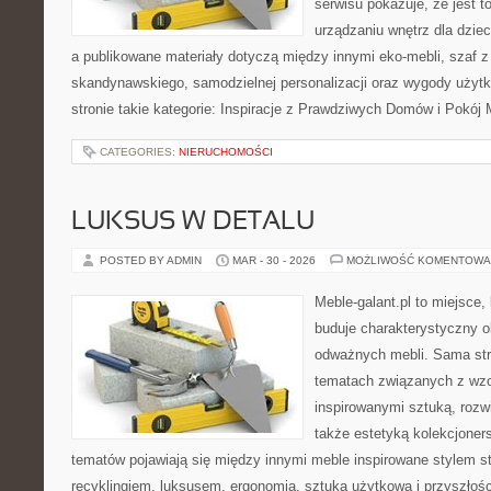
serwisu pokazuje, że jest 
urządzaniu wnętrz dla dzieci
a publikowane materiały dotyczą między innymi eko-mebli, szaf z
skandynawskiego, samodzielnej personalizacji oraz wygody użytk
stronie takie kategorie: Inspiracje z Prawdziwych Domów i Pokój
CATEGORIES:
NIERUCHOMOŚCI
LUKSUS W DETALU
POSTED BY ADMIN
MAR - 30 - 2026
MOŻLIWOŚĆ KOMENTOWA
Meble-galant.pl to miejsce,
buduje charakterystyczny o
odważnych mebli. Sama str
tematach związanych z wzo
inspirowanymi sztuką, roz
także estetyką kolekcjone
tematów pojawiają się między innymi meble inspirowane stylem s
recyklingiem, luksusem, ergonomią, sztuką użytkową i przyszłoś