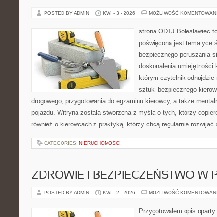
POSTED BY ADMIN
KWI - 3 - 2026
MOŻLIWOŚĆ KOMENTOWAN
strona ODTJ Bolesławiec to
poświęcona jest tematyce 
bezpiecznego poruszania si
doskonalenia umiejętności k
którym czytelnik odnajdzie 
sztuki bezpiecznego kiero
drogowego, przygotowania do egzaminu kierowcy, a także mentaln
pojazdu. Witryna została stworzona z myślą o tych, którzy dopiero
również o kierowcach z praktyką, którzy chcą regularnie rozwijać
CATEGORIES:
NIERUCHOMOŚCI
ZDROWIE I BEZPIECZEŃSTWO W
POSTED BY ADMIN
KWI - 2 - 2026
MOŻLIWOŚĆ KOMENTOWAN
Przygotowałem opis oparty 