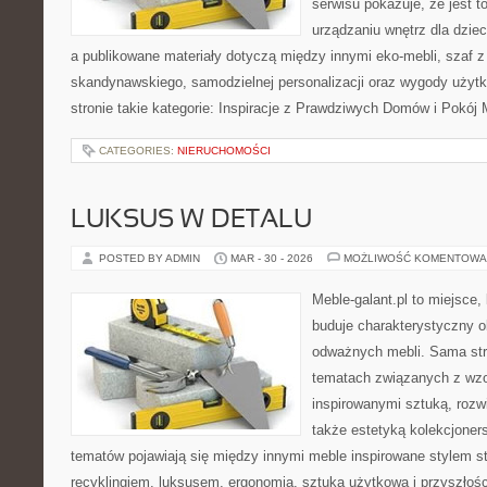
serwisu pokazuje, że jest 
urządzaniu wnętrz dla dzieci
a publikowane materiały dotyczą między innymi eko-mebli, szaf z
skandynawskiego, samodzielnej personalizacji oraz wygody użytk
stronie takie kategorie: Inspiracje z Prawdziwych Domów i Pokój
CATEGORIES:
NIERUCHOMOŚCI
LUKSUS W DETALU
POSTED BY ADMIN
MAR - 30 - 2026
MOŻLIWOŚĆ KOMENTOWA
Meble-galant.pl to miejsce,
buduje charakterystyczny o
odważnych mebli. Sama str
tematach związanych z wzo
inspirowanymi sztuką, roz
także estetyką kolekcjone
tematów pojawiają się między innymi meble inspirowane stylem s
recyklingiem, luksusem, ergonomią, sztuką użytkową i przyszłoś