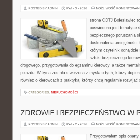
POSTED BY ADMIN
KWI - 3 - 2026
MOŻLIWOŚĆ KOMENTOWAN
strona ODTJ Bolesławiec to
poświęcona jest tematyce 
bezpiecznego poruszania si
doskonalenia umiejętności k
którym czytelnik odnajdzie 
sztuki bezpiecznego kiero
drogowego, przygotowania do egzaminu kierowcy, a także mentaln
pojazdu. Witryna została stworzona z myślą o tych, którzy dopiero
również o kierowcach z praktyką, którzy chcą regularnie rozwijać
CATEGORIES:
NIERUCHOMOŚCI
ZDROWIE I BEZPIECZEŃSTWO W
POSTED BY ADMIN
KWI - 2 - 2026
MOŻLIWOŚĆ KOMENTOWAN
Przygotowałem opis oparty 