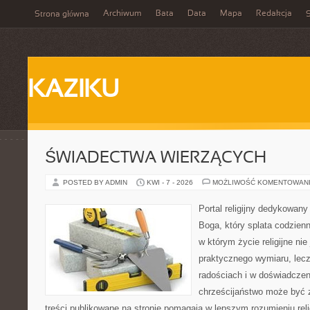
Archiwum
Bata
Data
Mapa
Redakcja
Strona główna
S
KAZIKU
ŚWIADECTWA WIERZĄCYCH
POSTED BY ADMIN
KWI - 7 - 2026
MOŻLIWOŚĆ KOMENTOWAN
Portal religijny dedykowan
Boga, który splata codzien
w którym życie religijne ni
praktycznego wymiaru, lecz
radościach i w doświadczen
chrześcijaństwo może być z
treści publikowane na stronie pomagają w lepszym rozumieniu rel