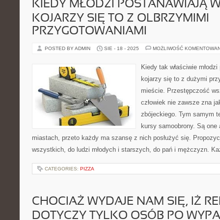
KIEDY MŁODZI POSTANAWIAJĄ W
KOJARZY SIĘ TO Z OLBRZYMIMI
PRZYGOTOWANIAMI
POSTED BY ADMIN
SIE - 18 - 2025
MOŻLIWOŚĆ KOMENTOWA
Kiedy tak właściwie młodzi
kojarzy się to z dużymi p
mieście. Przestępczość wsz
człowiek nie zawsze zna jak
zbójeckiego. Tym samym te
kursy samoobrony. Są one
miastach, przeto każdy ma szansę z nich posłużyć się. Propozyc
wszystkich, do ludzi młodych i starszych, do pań i mężczyzn. K
CATEGORIES:
PIZZA
CHOCIAŻ WYDAJE NAM SIĘ, IŻ RE
DOTYCZY TYLKO OSÓB PO WYP