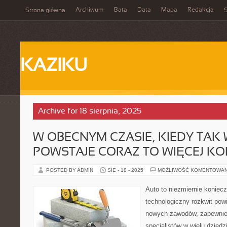
Archiwum
Bata
Data
Mapa
Redakcja
Strona główna
S
KAZIKU
Archive for 18 sierpnia, 2025
W OBECNYM CZASIE, KIEDY TAK
POWSTAJE CORAZ TO WIĘCEJ KO
POSTED BY ADMIN
SIE - 18 - 2025
MOŻLIWOŚĆ KOMENTOWA
Auto to niezmiernie koniec
technologiczny rozkwit pow
nowych zawodów, zapewnien
specjalistów w wielu dzied