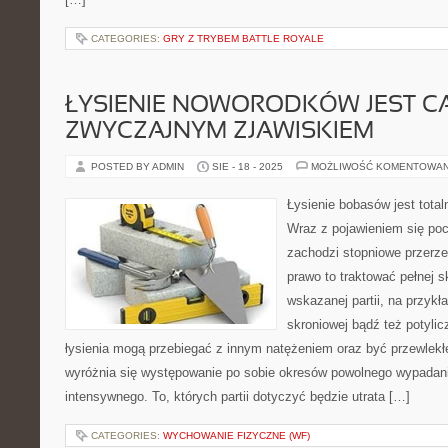
CATEGORIES:
GRY Z TRYBEM BATTLE ROYALE
ŁYSIENIE NOWORODKÓW JEST C
ZWYCZAJNYM ZJAWISKIEM
POSTED BY ADMIN
SIE - 18 - 2025
MOŻLIWOŚĆ KOMENTOWA
Łysienie bobasów jest tota
Wraz z pojawieniem się po
zachodzi stopniowe przerze
prawo to traktować pełnej s
wskazanej partii, na przykł
skroniowej bądź też potyli
łysienia mogą przebiegać z innym natężeniem oraz być przewlekłe 
wyróżnia się występowanie po sobie okresów powolnego wypadan
intensywnego. To, których partii dotyczyć będzie utrata […]
CATEGORIES:
WYCHOWANIE FIZYCZNE (WF)