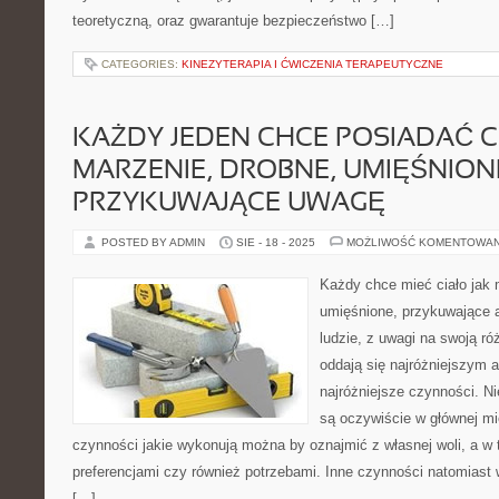
teoretyczną, oraz gwarantuje bezpieczeństwo […]
CATEGORIES:
KINEZYTERAPIA I ĆWICZENIA TERAPEUTYCZNE
KAŻDY JEDEN CHCE POSIADAĆ C
MARZENIE, DROBNE, UMIĘŚNION
PRZYKUWAJĄCE UWAGĘ
POSTED BY ADMIN
SIE - 18 - 2025
MOŻLIWOŚĆ KOMENTOWA
Każdy chce mieć ciało jak 
umięśnione, przykuwające 
ludzie, z uwagi na swoją r
oddają się najróżniejszym
najróżniejsze czynności. N
są oczywiście w głównej mi
czynności jakie wykonują można by oznajmić z własnej woli, a w 
preferencjami czy również potrzebami. Inne czynności natomias
[…]