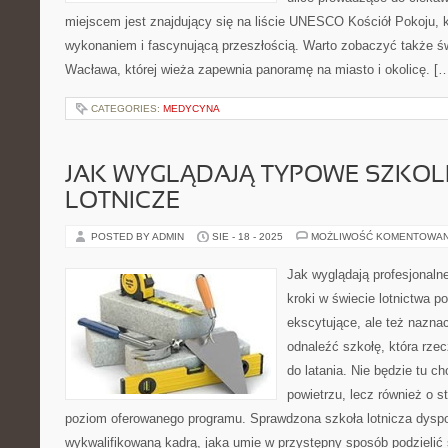
miejscem jest znajdujący się na liście UNESCO Kościół Pokoju,
wykonaniem i fascynującą przeszłością. Warto zobaczyć także świ
Wacława, której wieża zapewnia panoramę na miasto i okolicę. [
CATEGORIES:
MEDYCYNA
JAK WYGLĄDAJĄ TYPOWE SZKOL
LOTNICZE
POSTED BY ADMIN
SIE - 18 - 2025
MOŻLIWOŚĆ KOMENTOWA
Jak wyglądają profesjonaln
kroki w świecie lotnictwa po
ekscytujące, ale też naznac
odnaleźć szkołę, która rze
do latania. Nie będzie tu c
powietrzu, lecz również o 
poziom oferowanego programu. Sprawdzona szkoła lotnicza dys
wykwalifikowaną kadrą, jaka umie w przystępny sposób podzielić 