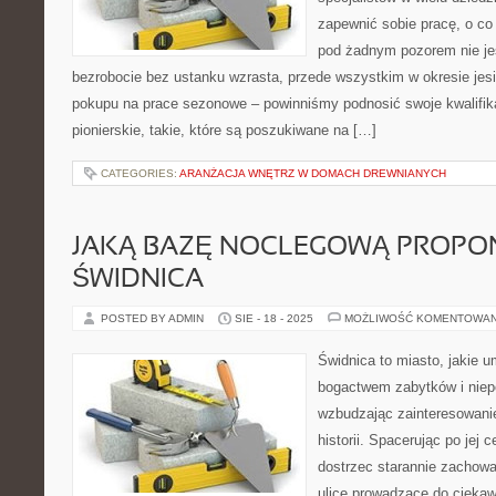
zapewnić sobie pracę, o co
pod żadnym pozorem nie jes
bezrobocie bez ustanku wzrasta, przede wszystkim w okresie je
pokupu na prace sezonowe – powinniśmy podnosić swoje kwalifik
pionierskie, takie, które są poszukiwane na […]
CATEGORIES:
ARANŻACJA WNĘTRZ W DOMACH DREWNIANYCH
JAKĄ BAZĘ NOCLEGOWĄ PROPO
ŚWIDNICA
POSTED BY ADMIN
SIE - 18 - 2025
MOŻLIWOŚĆ KOMENTOWA
Świdnica to miasto, jakie 
bogactwem zabytków i niep
wzbudzając zainteresowanie
historii. Spacerując po jej
dostrzec starannie zachow
ulice prowadzące do cieka