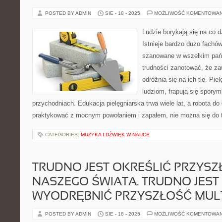
POSTED BY ADMIN
SIE - 18 - 2025
MOŻLIWOŚĆ KOMENTOWA
Ludzie borykają się na co 
Istnieje bardzo dużo fachów
szanowane w wszelkim pańs
trudności zanotować, że za
odróżnia się na ich tle. Pi
ludziom, frapują się sporym
przychodniach. Edukacja pielęgniarska trwa wiele lat, a robota do 
praktykować z mocnym powołaniem i zapałem, nie można się do t
CATEGORIES:
MUZYKA I DŹWIĘK W NAUCE
TRUDNO JEST OKREŚLIĆ PRZYS
NASZEGO ŚWIATA. TRUDNO JEST
WYODRĘBNIĆ PRZYSZŁOŚĆ MUL
POSTED BY ADMIN
SIE - 18 - 2025
MOŻLIWOŚĆ KOMENTOWA