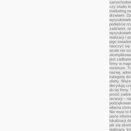
samochodowy,
czy studio k
marketing na
drzwiami. D
wyszukiwarki
podejście rz
zadzwoni, na
wyszukiwarkę
realizacji i 
jego świadom
nauczyć się 
wcale nie oz
skomplikowa
jest zadbani
firmy w mapa
minimum. Tr
nazwę, adres
kategorię dzi
oferty. Ważn
decydują czę
do tej firmy
prosić zadow
recenzji – n
podziękowani
własna stron
Nie musi to 
jasno inform
lokalizacji d
jak się skon
realizacji, k