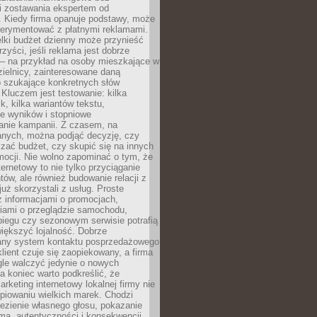
i zostawania ekspertem od
. Kiedy firma opanuje podstawy, może
erymentować z płatnymi reklamami.
lki budżet dzienny może przynieść
zyści, jeśli reklama jest dobrze
 – na przykład na osoby mieszkające w
zielnicy, zainteresowane daną
b szukające konkretnych słów
Kluczem jest testowanie: kilka
k, kilka wariantów tekstu,
e wyników i stopniowe
anie kampanii. Z czasem, na
anych, można podjąć decyzję, czy
zać budżet, czy skupić się na innych
mocji. Nie wolno zapominać o tym, że
ternetowy to nie tylko przyciąganie
tów, ale również budowanie relacji z
już skorzystali z usług. Proste
z informacjami o promocjach,
iami o przeglądzie samochodu,
biegu czy sezonowym serwisie potrafią
iększyć lojalność. Dobrze
any system kontaktu posprzedażowego
klient czuje się zaopiekowany, a firma
gle walczyć jedynie o nowych
a koniec warto podkreślić, że
rketing internetowy lokalnej firmy nie
piowaniu wielkich marek. Chodzi
lezienie własnego głosu, pokazanie
rmą, autentyczności i konsekwencji.