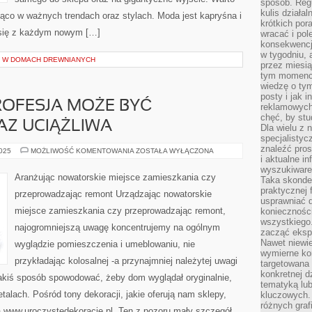
sposób. Regu
kulis działal
ąco w ważnych trendach oraz stylach. Moda jest kapryśna i
krótkich por
 się z każdym nowym […]
wracać i pol
konsekwencja
w tygodniu, a
Z W DOMACH DREWNIANYCH
przez miesią
tym momencie
wiedzę o tym
posty i jak 
ROFESJA MOŻE BYĆ
reklamowych
chęć, by stu
AZ UCIĄŻLIWA
Dla wielu z 
specjalisty
znaleźć pros
JAKAKOLWIEK
2025
MOŻLIWOŚĆ KOMENTOWANIA
ZOSTAŁA WYŁĄCZONA
PROFESJA
i aktualne i
MOŻE
wyszukiware
BYĆ
Aranżując nowatorskie miejsce zamieszkania czy
Taka skonde
KŁOPOTLIWA
ORAZ
praktycznej 
przeprowadzając remont Urządzając nowatorskie
UCIĄŻLIWA
usprawniać 
miejsce zamieszkania czy przeprowadzając remont,
koniecznośc
wszystkiego
najogromniejszą uwagę koncentrujemy na ogólnym
zacząć eksp
Nawet niewie
wyglądzie pomieszczenia i umeblowaniu, nie
wymierne kor
przykładając kolosalnej -a przynajmniej należytej uwagi
targetowana
konkretnej d
 jakiś sposób spowodować, żeby dom wyglądał oryginalnie,
tematyką lu
alach. Pośród tony dekoracji, jakie oferują nam sklepy,
kluczowych. 
różnych grafi
ą www.uroczystedekoracje.pl. Ten z pozoru mały szczegół