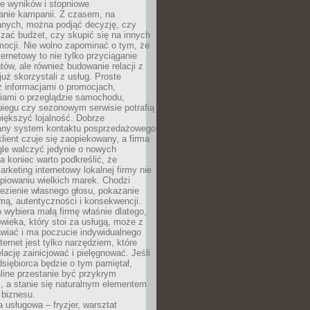
e wyników i stopniowe
anie kampanii. Z czasem, na
anych, można podjąć decyzję, czy
zać budżet, czy skupić się na innych
mocji. Nie wolno zapominać o tym, że
ternetowy to nie tylko przyciąganie
tów, ale również budowanie relacji z
już skorzystali z usług. Proste
z informacjami o promocjach,
iami o przeglądzie samochodu,
biegu czy sezonowym serwisie potrafią
iększyć lojalność. Dobrze
any system kontaktu posprzedażowego
klient czuje się zaopiekowany, a firma
gle walczyć jedynie o nowych
a koniec warto podkreślić, że
rketing internetowy lokalnej firmy nie
piowaniu wielkich marek. Chodzi
lezienie własnego głosu, pokazanie
rmą, autentyczności i konsekwencji.
o wybiera małą firmę właśnie dlatego,
owieka, który stoi za usługą, może z
wiać i ma poczucie indywidualnego
ternet jest tylko narzędziem, które
lację zainicjować i pielęgnować. Jeśli
dsiębiorca będzie o tym pamiętał,
line przestanie być przykrym
, a stanie się naturalnym elementem
 biznesu.
a usługowa – fryzjer, warsztat