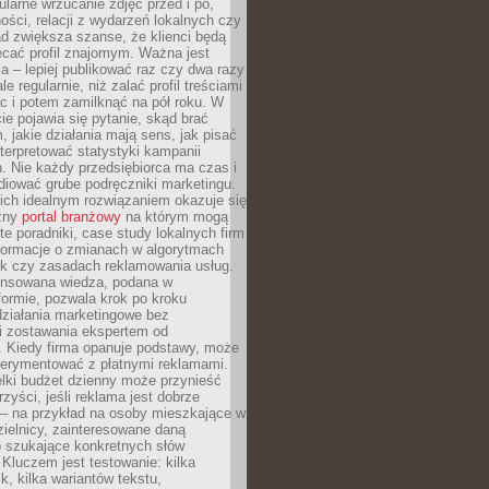
larne wrzucanie zdjęć przed i po,
ności, relacji z wydarzeń lokalnych czy
ad zwiększa szanse, że klienci będą
ecać profil znajomym. Ważna jest
 – lepiej publikować raz czy dwa razy
le regularnie, niż zalać profil treściami
c i potem zamilknąć na pół roku. W
 pojawia się pytanie, skąd brać
, jakie działania mają sens, jak pisać
interpretować statystyki kampanii
. Nie każdy przedsiębiorca ma czas i
diować grube podręczniki marketingu.
nich idealnym rozwiązaniem okazuje się
czny
portal branżowy
na którym mogą
te poradniki, case study lokalnych firm
nformacje o zmianach w algorytmach
k czy zasadach reklamowania usług.
nsowana wiedza, podana w
formie, pozwala krok po kroku
działania marketingowe bez
i zostawania ekspertem od
. Kiedy firma opanuje podstawy, może
erymentować z płatnymi reklamami.
lki budżet dzienny może przynieść
zyści, jeśli reklama jest dobrze
 – na przykład na osoby mieszkające w
zielnicy, zainteresowane daną
b szukające konkretnych słów
Kluczem jest testowanie: kilka
k, kilka wariantów tekstu,