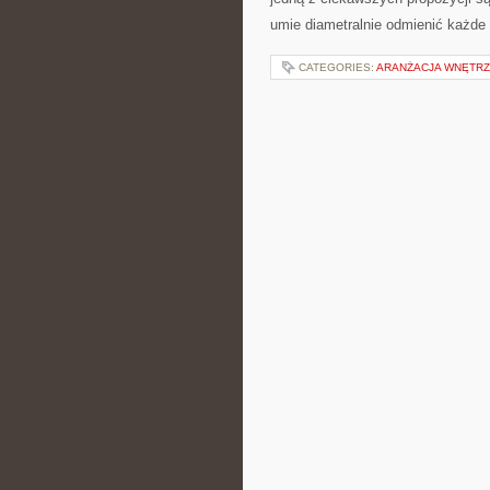
umie diametralnie odmienić każde
CATEGORIES:
ARANŻACJA WNĘTR