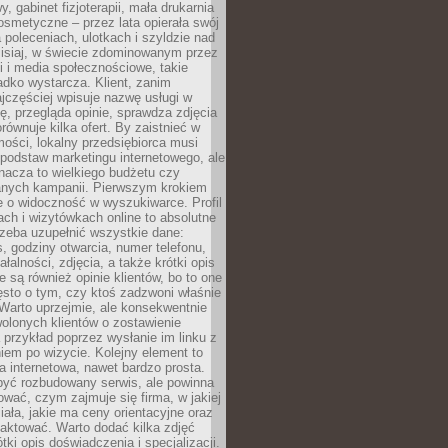
 gabinet fizjoterapii, mała drukarnia
osmetyczne – przez lata opierała swój
 poleceniach, ulotkach i szyldzie nad
zisiaj, w świecie zdominowanym przez
 i media społecznościowe, takie
adko wystarcza. Klient, zanim
jczęściej wpisuje nazwę usługi w
, przegląda opinie, sprawdza zdjęcia
porównuje kilka ofert. By zaistnieć w
ości, lokalny przedsiębiorca musi
podstaw marketingu internetowego, ale
nacza to wielkiego budżetu czy
nych kampanii. Pierwszym krokiem
e o widoczność w wyszukiwarce. Profil
ch i wizytówkach online to absolutne
zeba uzupełnić wszystkie dane:
, godziny otwarcia, numer telefonu,
ałalności, zdjęcia, a także krótki opis
e są również opinie klientów, bo to one
sto o tym, czy ktoś zadzwoni właśnie
. Warto uprzejmie, ale konsekwentnie
olonych klientów o zostawienie
a przykład poprzez wysłanie im linku z
em po wizycie. Kolejny element to
a internetowa, nawet bardzo prosta.
być rozbudowany serwis, ale powinna
ować, czym zajmuje się firma, w jakiej
ziała, jakie ma ceny orientacyjne oraz
taktować. Warto dodać kilka zdjęć
rótki opis doświadczenia i specjalizacji.