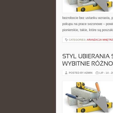
bezrobocie bez ustanku wzrasta, 
pokupu na prace sezonowe – powin
pionierskie, takie, które są poszu
CATEGORIES:
ARANŻACJA WNĘTR
STYL UBIERANIA
WYBITNIE RÓŻN
POSTED BY ADMIN
LIP - 14 - 