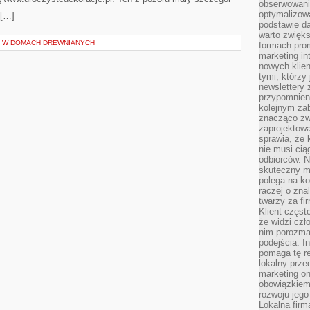
obserwowani
optymalizow
 […]
podstawie d
warto zwięks
Z W DOMACH DREWNIANYCH
formach pro
marketing in
nowych klien
tymi, którzy 
newslettery 
przypomnien
kolejnym za
znacząco zw
zaprojektow
sprawia, że 
nie musi cią
odbiorców. N
skuteczny ma
polega na ko
raczej o zna
twarzy za fi
Klient częst
że widzi czł
nim porozma
podejścia. In
pomaga tę re
lokalny prze
marketing on
obowiązkiem
rozwoju jego
Lokalna firm