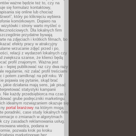
ientów ważne będzie też to, czy na
duje się formularz kontaktowy,
pisania się online lub chociaż
dzwoń”, który po kliknięciu wybiera
lefonie komórkowym. Dopiero na
wizytówki i strony warto myśleć o
łecznościowych. Dla lokalnych firm
szczególnie przydatne bywają
rte na zdjęciach i krótkich filmach, bo
kazać efekty pracy w atrakcyjny
larne wrzucanie zdjęć przed i po,
ności, relacji z wydarzeń lokalnych czy
ad zwiększa szanse, że klienci będą
ecać profil znajomym. Ważna jest
 – lepiej publikować raz czy dwa razy
le regularnie, niż zalać profil treściami
c i potem zamilknąć na pół roku. W
 pojawia się pytanie, skąd brać
, jakie działania mają sens, jak pisać
interpretować statystyki kampanii
. Nie każdy przedsiębiorca ma czas i
diować grube podręczniki marketingu.
nich idealnym rozwiązaniem okazuje się
czny
portal branżowy
na którym mogą
te poradniki, case study lokalnych firm
nformacje o zmianach w algorytmach
k czy zasadach reklamowania usług.
nsowana wiedza, podana w
formie, pozwala krok po kroku
działania marketingowe bez