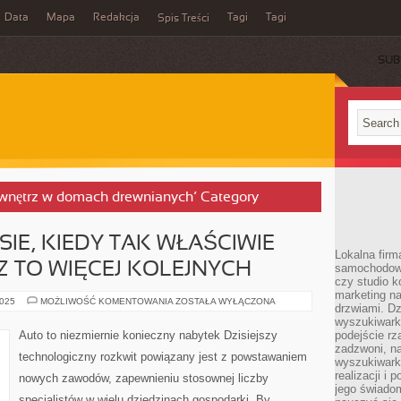
Data
Mapa
Redakcja
Tagi
Tagi
Spis Treści
SUB
a wnętrz w domach drewnianych’ Category
IE, KIEDY TAK WŁAŚCIWIE
Lokalna firm
 TO WIĘCEJ KOLEJNYCH
samochodowy,
czy studio k
marketing na
W
2025
MOŻLIWOŚĆ KOMENTOWANIA
ZOSTAŁA WYŁĄCZONA
drzwiami. D
OBECNYM
CZASIE,
wyszukiwarki
KIEDY
Auto to niezmiernie konieczny nabytek Dzisiejszy
podejście rz
TAK
zadzwoni, na
WŁAŚCIWIE
technologiczny rozkwit powiązany jest z powstawaniem
POWSTAJE
wyszukiwarkę
CORAZ
realizacji i 
nowych zawodów, zapewnieniu stosownej liczby
TO
jego świadom
WIĘCEJ
specjalistów w wielu dziedzinach gospodarki. By
KOLEJNYCH