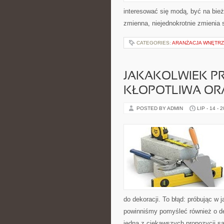
interesować się modą, być na bież
zmienna, niejednokrotnie zmienia
CATEGORIES:
ARANŻACJA WNĘTR
JAKAKOLWIEK P
KŁOPOTLIWA OR
POSTED BY ADMIN
LIP - 14 - 
do dekoracji. To błąd: próbując w
powinniśmy pomyśleć również o det
jedną z ciekawszych propozycji s