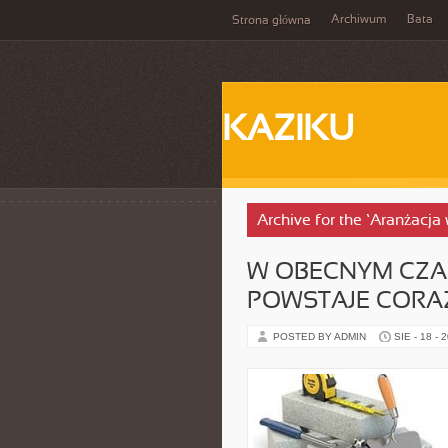
Archiwum
Bata
Strona główna
KAZIKU
Archive for the ‘Aranżacj
W OBECNYM CZAS
POWSTAJE CORAZ
POSTED BY ADMIN
SIE - 18 - 