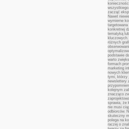
koniecznośc
wszystkiego
zacząć eksp
Nawet niewie
wymierne kor
targetowana
konkretnej d
tematyką lu
kluczowych. 
różnych grafi
obserwowani
optymalizow
podstawie d
warto zwięks
formach pro
marketing in
nowych klien
tymi, którzy 
newslettery 
przypomnien
kolejnym za
znacząco zw
zaprojektow
sprawia, że 
nie musi cią
odbiorców. N
skuteczny ma
polega na ko
raczej o zna
twarzy za fi