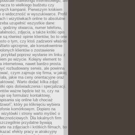
podstaw marketingu internetowego, ale
nacza to wielkiego budżetu czy
nych kampanii. Pierwszym krokiem
e o widoczność w wyszukiwarce. Profil
ch i wizytówkach online to absolutne
zeba uzupełnić wszystkie dane:
, godziny otwarcia, numer telefonu,
ałalności, zdjęcia, a także krótki opis
e są również opinie klientów, bo to one
sto o tym, czy ktoś zadzwoni właśnie
. Warto uprzejmie, ale konsekwentnie
olonych klientów o zostawienie
a przykład poprzez wysłanie im linku z
em po wizycie. Kolejny element to
a internetowa, nawet bardzo prosta.
być rozbudowany serwis, ale powinna
ować, czym zajmuje się firma, w jakiej
ziała, jakie ma ceny orientacyjne oraz
taktować. Warto dodać kilka zdjęć
rótki opis doświadczenia i specjalizacji.
ientów ważne będzie też to, czy na
duje się formularz kontaktowy,
pisania się online lub chociaż
dzwoń”, który po kliknięciu wybiera
lefonie komórkowym. Dopiero na
wizytówki i strony warto myśleć o
łecznościowych. Dla lokalnych firm
szczególnie przydatne bywają
rte na zdjęciach i krótkich filmach, bo
kazać efekty pracy w atrakcyjny