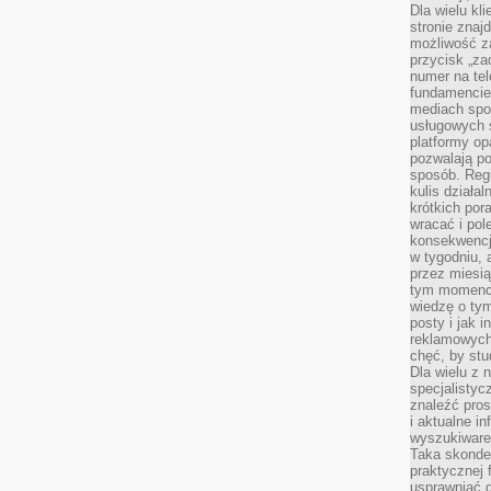
Dla wielu kl
stronie znaj
możliwość za
przycisk „za
numer na te
fundamencie 
mediach spo
usługowych 
platformy opa
pozwalają po
sposób. Regu
kulis działal
krótkich por
wracać i pol
konsekwencja
w tygodniu, a
przez miesią
tym momencie
wiedzę o tym
posty i jak 
reklamowych
chęć, by stu
Dla wielu z 
specjalisty
znaleźć pros
i aktualne i
wyszukiware
Taka skonde
praktycznej 
usprawniać 