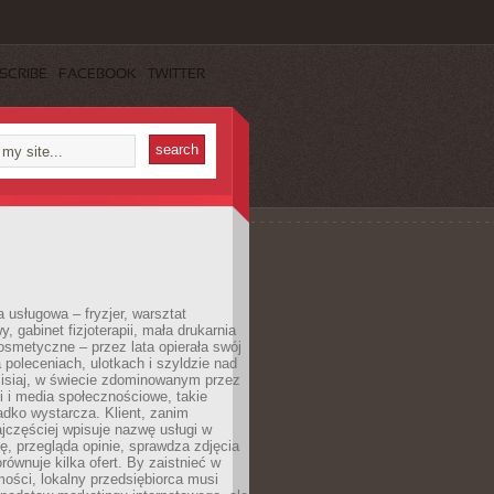
SCRIBE
FACEBOOK
TWITTER
a usługowa – fryzjer, warsztat
 gabinet fizjoterapii, mała drukarnia
osmetyczne – przez lata opierała swój
 poleceniach, ulotkach i szyldzie nad
zisiaj, w świecie zdominowanym przez
 i media społecznościowe, takie
adko wystarcza. Klient, zanim
jczęściej wpisuje nazwę usługi w
, przegląda opinie, sprawdza zdjęcia
porównuje kilka ofert. By zaistnieć w
ości, lokalny przedsiębiorca musi