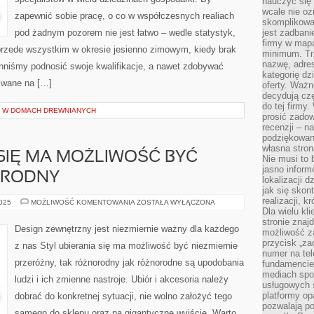
nauczyć się 
wcale nie oz
zapewnić sobie pracę, o co w współczesnych realiach
skomplikowa
pod żadnym pozorem nie jest łatwo – wedle statystyk,
jest zadbani
firmy w mapa
przede wszystkim w okresie jesienno zimowym, kiedy brak
minimum. Tr
nazwę, adres
niśmy podnosić swoje kwalifikacje, a nawet zdobywać
kategorię dzi
kiwane na […]
oferty. Ważn
decydują czę
do tej firmy
Z W DOMACH DREWNIANYCH
prosić zadow
recenzji – n
podziękowani
własna stron
 SIĘ MA MOŻLIWOŚĆ BYĆ
Nie musi to 
jasno inform
ORODNY
lokalizacji d
jak się skon
realizacji, k
STYL
2025
MOŻLIWOŚĆ KOMENTOWANIA
ZOSTAŁA WYŁĄCZONA
UBIERANIA
Dla wielu kl
SIĘ
stronie znaj
MA
Design zewnętrzny jest niezmiernie ważny dla każdego
możliwość za
MOŻLIWOŚĆ
BYĆ
przycisk „za
z nas Styl ubierania się ma możliwość być niezmiernie
WYBITNIE
numer na te
RÓŻNORODNY
przeróżny, tak różnorodny jak różnorodne są upodobania
fundamencie 
mediach spo
ludzi i ich zmienne nastroje. Ubiór i akcesoria należy
usługowych 
platformy opa
dobrać do konkretnej sytuacji, nie wolno założyć tego
pozwalają po
samego do sklepu oraz na gigantyczne wyjście. Warto