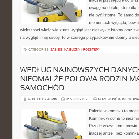
inaczej przystępuje do wła
uwagę na detale, które dla 
nie być istotne. To samo 
momentach wyglądu, bowiem
większości właściwie z nas wygląd jest niezwykle istotny oraz 
na wygląd innej osoby, to w szeregu przypadków nie dbamy o sieb
CATEGORIES:
ZABIEGI NA BLIZNY I ROZSTĘPY
WEDŁUG NAJNOWSZYCH DANYCH
NIEOMALŻE POŁOWA RODZIN M
SAMOCHÓD
POSTED BY ADMIN
WRZ - 21 - 2025
MOŻLIWOŚĆ KOMENTOWA
Palenie w kominku to proce
Kominek w domu to niezmie
Przede wszystkim sprawia 
inaczej aniżeli bez komink