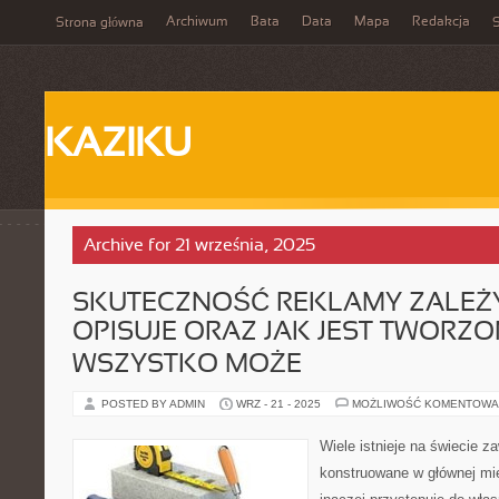
Archiwum
Bata
Data
Mapa
Redakcja
Strona główna
S
KAZIKU
Archive for 21 września, 2025
SKUTECZNOŚĆ REKLAMY ZALEŻY
OPISUJE ORAZ JAK JEST TWORZO
WSZYSTKO MOŻE
POSTED BY ADMIN
WRZ - 21 - 2025
MOŻLIWOŚĆ KOMENTOWA
Wiele istnieje na świecie z
konstruowane w głównej mi