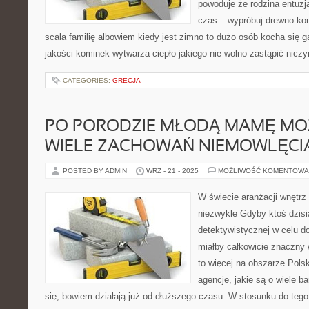
powoduje że rodzina entuzj
czas – wypróbuj drewno ko
scala familię albowiem kiedy jest zimno to dużo osób kocha się 
jakości kominek wytwarza ciepło jakiego nie wolno zastąpić nic
CATEGORIES:
GRECJA
PO PORODZIE MŁODĄ MAMĘ MO
WIELE ZACHOWAŃ NIEMOWLĘCI
POSTED BY ADMIN
WRZ - 21 - 2025
MOŻLIWOŚĆ KOMENTOWA
W świecie aranżacji wnętrz
niezwykle Gdyby ktoś dzisi
detektywistycznej w celu d
miałby całkowicie znaczny w
to więcej na obszarze Polsk
agencje, jakie są o wiele ba
się, bowiem działają już od dłuższego czasu. W stosunku do teg