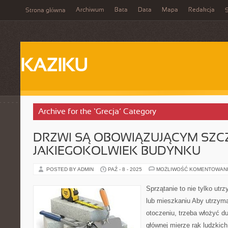
Archiwum
Bata
Data
Mapa
Redakcja
Strona główna
S
KAZIKU
Archive for the ‘Grecja’ Category
DRZWI SĄ OBOWIĄZUJĄCYM SZ
JAKIEGOKOLWIEK BUDYNKU
POSTED BY ADMIN
PAŹ - 8 - 2025
MOŻLIWOŚĆ KOMENTOWAN
Sprzątanie to nie tylko ut
lub mieszkaniu Aby utrzym
otoczeniu, trzeba włożyć d
głównej mierze rąk ludzkich