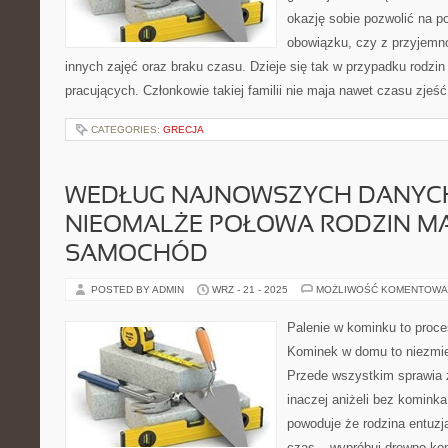
okazję sobie pozwolić na p
obowiązku, czy z przyjemn
innych zajęć oraz braku czasu. Dzieje się tak w przypadku rodzi
pracujących. Członkowie takiej familii nie maja nawet czasu zjeś
CATEGORIES:
GRECJA
WEDŁUG NAJNOWSZYCH DANYCH
NIEOMALŻE POŁOWA RODZIN M
SAMOCHÓD
POSTED BY ADMIN
WRZ - 21 - 2025
MOŻLIWOŚĆ KOMENTOWA
Palenie w kominku to proce
Kominek w domu to niezmie
Przede wszystkim sprawia 
inaczej aniżeli bez komink
powoduje że rodzina entuzj
czas – wypróbuj drewno ko