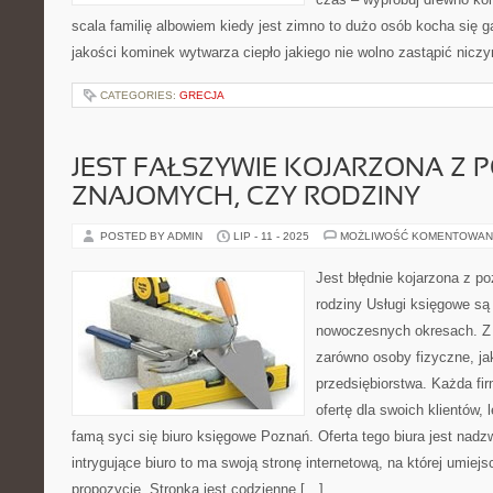
scala familię albowiem kiedy jest zimno to dużo osób kocha się 
jakości kominek wytwarza ciepło jakiego nie wolno zastąpić nic
CATEGORIES:
GRECJA
JEST FAŁSZYWIE KOJARZONA Z 
ZNAJOMYCH, CZY RODZINY
POSTED BY ADMIN
LIP - 11 - 2025
MOŻLIWOŚĆ KOMENTOWAN
Jest błędnie kojarzona z p
rodziny Usługi księgowe s
nowoczesnych okresach. Z 
zarówno osoby fizyczne, jak
przedsiębiorstwa. Każda f
ofertę dla swoich klientów,
famą syci się biuro księgowe Poznań. Oferta tego biura jest nadz
intrygujące biuro to ma swoją stronę internetową, na której umiejs
propozycję. Stronka jest codzienne […]