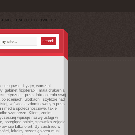
SCRIBE
FACEBOOK
TWITTER
a usługowa – fryzjer, warsztat
 gabinet fizjoterapii, mała drukarnia
osmetyczne – przez lata opierała swój
 poleceniach, ulotkach i szyldzie nad
zisiaj, w świecie zdominowanym przez
 i media społecznościowe, takie
adko wystarcza. Klient, zanim
jczęściej wpisuje nazwę usługi w
, przegląda opinie, sprawdza zdjęcia
porównuje kilka ofert. By zaistnieć w
ości, lokalny przedsiębiorca musi