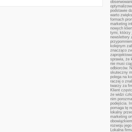
obserwowani
optymalizow
podstawie d
warto zwięks
formach pro
marketing in
nowych klien
tymi, którzy 
newslettery 
przypomnien
kolejnym za
znacząco zw
zaprojektow
sprawia, że 
nie musi cią
odbiorców. N
skuteczny ma
polega na ko
raczej o zna
twarzy za fi
Klient częst
że widzi czł
nim porozma
podejścia. In
pomaga tę re
lokalny prze
marketing on
obowiązkiem
rozwoju jego
Lokalna firm