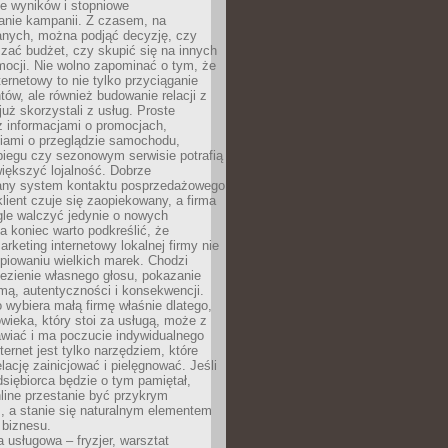
e wyników i stopniowe
anie kampanii. Z czasem, na
anych, można podjąć decyzję, czy
zać budżet, czy skupić się na innych
mocji. Nie wolno zapominać o tym, że
ternetowy to nie tylko przyciąganie
tów, ale również budowanie relacji z
już skorzystali z usług. Proste
z informacjami o promocjach,
iami o przeglądzie samochodu,
biegu czy sezonowym serwisie potrafią
iększyć lojalność. Dobrze
any system kontaktu posprzedażowego
klient czuje się zaopiekowany, a firma
gle walczyć jedynie o nowych
a koniec warto podkreślić, że
rketing internetowy lokalnej firmy nie
piowaniu wielkich marek. Chodzi
lezienie własnego głosu, pokazanie
rmą, autentyczności i konsekwencji.
o wybiera małą firmę właśnie dlatego,
owieka, który stoi za usługą, może z
wiać i ma poczucie indywidualnego
ternet jest tylko narzędziem, które
lację zainicjować i pielęgnować. Jeśli
dsiębiorca będzie o tym pamiętał,
line przestanie być przykrym
, a stanie się naturalnym elementem
 biznesu.
a usługowa – fryzjer, warsztat