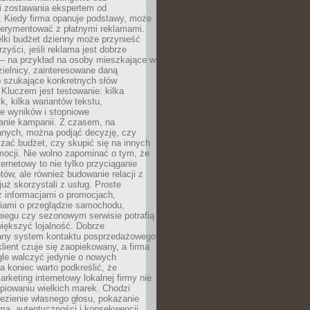
i zostawania ekspertem od
. Kiedy firma opanuje podstawy, może
erymentować z płatnymi reklamami.
lki budżet dzienny może przynieść
zyści, jeśli reklama jest dobrze
 – na przykład na osoby mieszkające w
zielnicy, zainteresowane daną
b szukające konkretnych słów
Kluczem jest testowanie: kilka
k, kilka wariantów tekstu,
e wyników i stopniowe
anie kampanii. Z czasem, na
anych, można podjąć decyzję, czy
zać budżet, czy skupić się na innych
mocji. Nie wolno zapominać o tym, że
ternetowy to nie tylko przyciąganie
tów, ale również budowanie relacji z
już skorzystali z usług. Proste
z informacjami o promocjach,
iami o przeglądzie samochodu,
biegu czy sezonowym serwisie potrafią
iększyć lojalność. Dobrze
any system kontaktu posprzedażowego
klient czuje się zaopiekowany, a firma
gle walczyć jedynie o nowych
a koniec warto podkreślić, że
rketing internetowy lokalnej firmy nie
piowaniu wielkich marek. Chodzi
lezienie własnego głosu, pokazanie
rmą, autentyczności i konsekwencji.