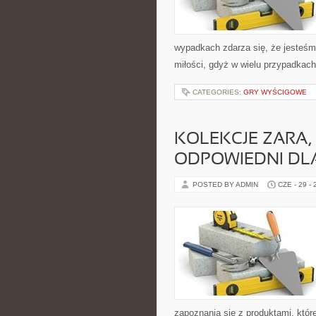
wypadkach zdarza się, że jesteś
miłości, gdyż w wielu przypadka
CATEGORIES:
GRY WYŚCIGOWE
KOLEKCJE ZARA
ODPOWIEDNI DLA
POSTED BY ADMIN
CZE - 29 -
zapoznania się z produktami, które