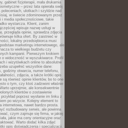
 gabinet fizjoterapii, mała drukarnia
osmetyczne – przez lata opierała swój
 poleceniach, ulotkach i szyldzie nad
zisiaj, w świecie zdominowanym przez
 i media społecznościowe, takie
adko wystarcza. Klient, zanim
jczęściej wpisuje nazwę usługi w
, przegląda opinie, sprawdza zdjęcia
porównuje kilka ofert. By zaistnieć w
ości, lokalny przedsiębiorca musi
podstaw marketingu internetowego, ale
nacza to wielkiego budżetu czy
nych kampanii. Pierwszym krokiem
e o widoczność w wyszukiwarce. Profil
ch i wizytówkach online to absolutne
zeba uzupełnić wszystkie dane:
, godziny otwarcia, numer telefonu,
ałalności, zdjęcia, a także krótki opis
e są również opinie klientów, bo to one
sto o tym, czy ktoś zadzwoni właśnie
. Warto uprzejmie, ale konsekwentnie
olonych klientów o zostawienie
a przykład poprzez wysłanie im linku z
em po wizycie. Kolejny element to
a internetowa, nawet bardzo prosta.
być rozbudowany serwis, ale powinna
ować, czym zajmuje się firma, w jakiej
ziała, jakie ma ceny orientacyjne oraz
taktować. Warto dodać kilka zdjęć
rótki opis doświadczenia i specjalizacji.