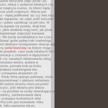
larne wrzucanie zdjęć przed i po,
ności, relacji z wydarzeń lokalnych czy
ad zwiększa szanse, że klienci będą
ecać profil znajomym. Ważna jest
 – lepiej publikować raz czy dwa razy
le regularnie, niż zalać profil treściami
c i potem zamilknąć na pół roku. W
 pojawia się pytanie, skąd brać
, jakie działania mają sens, jak pisać
interpretować statystyki kampanii
. Nie każdy przedsiębiorca ma czas i
diować grube podręczniki marketingu.
nich idealnym rozwiązaniem okazuje się
czny
portal branżowy
na którym mogą
te poradniki, case study lokalnych firm
nformacje o zmianach w algorytmach
k czy zasadach reklamowania usług.
nsowana wiedza, podana w
formie, pozwala krok po kroku
działania marketingowe bez
i zostawania ekspertem od
. Kiedy firma opanuje podstawy, może
erymentować z płatnymi reklamami.
lki budżet dzienny może przynieść
zyści, jeśli reklama jest dobrze
 – na przykład na osoby mieszkające w
zielnicy, zainteresowane daną
b szukające konkretnych słów
Kluczem jest testowanie: kilka
k, kilka wariantów tekstu,