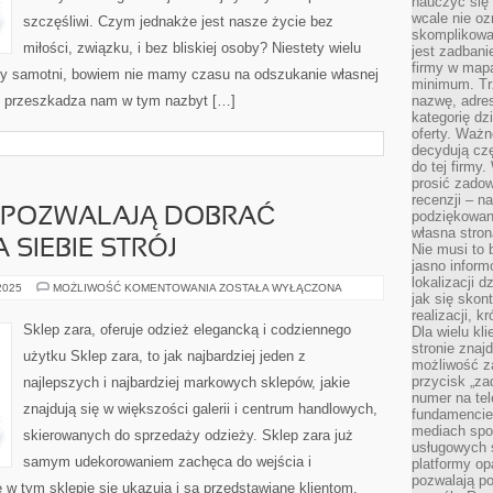
nauczyć się 
wcale nie oz
szczęśliwi. Czym jednakże jest nasze życie bez
skomplikowa
miłości, związku, i bez bliskiej osoby? Niestety wielu
jest zadbani
firmy w mapa
my samotni, bowiem nie mamy czasu na odszukanie własnej
minimum. Tr
ch przeszkadza nam w tym nazbyt […]
nazwę, adres
kategorię dzi
oferty. Ważn
decydują czę
do tej firmy
prosić zadow
recenzji – n
, POZWALAJĄ DOBRAĆ
podziękowani
własna stron
 SIEBIE STRÓJ
Nie musi to 
jasno inform
lokalizacji d
KOLEKCJE
 2025
MOŻLIWOŚĆ KOMENTOWANIA
ZOSTAŁA WYŁĄCZONA
jak się skon
ZARA,
POZWALAJĄ
realizacji, k
DOBRAĆ
Sklep zara, oferuje odzież elegancką i codziennego
Dla wielu kl
ODPOWIEDNI
stronie znaj
DLA
użytku Sklep zara, to jak najbardziej jeden z
SIEBIE
możliwość za
STRÓJ
przycisk „za
najlepszych i najbardziej markowych sklepów, jakie
numer na te
znajdują się w większości galerii i centrum handlowych,
fundamencie 
mediach spo
skierowanych do sprzedaży odzieży. Sklep zara już
usługowych 
samym udekorowaniem zachęca do wejścia i
platformy opa
pozwalają po
 w tym sklepie się ukazują i są przedstawiane klientom.