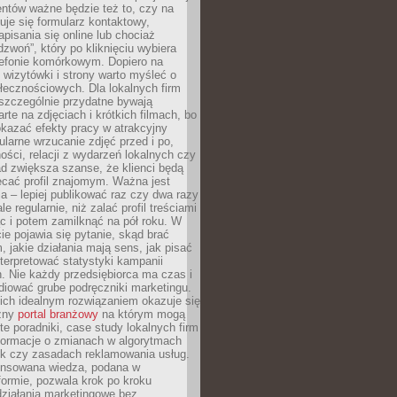
ientów ważne będzie też to, czy na
duje się formularz kontaktowy,
pisania się online lub chociaż
dzwoń”, który po kliknięciu wybiera
lefonie komórkowym. Dopiero na
wizytówki i strony warto myśleć o
łecznościowych. Dla lokalnych firm
szczególnie przydatne bywają
rte na zdjęciach i krótkich filmach, bo
kazać efekty pracy w atrakcyjny
larne wrzucanie zdjęć przed i po,
ności, relacji z wydarzeń lokalnych czy
ad zwiększa szanse, że klienci będą
ecać profil znajomym. Ważna jest
 – lepiej publikować raz czy dwa razy
le regularnie, niż zalać profil treściami
c i potem zamilknąć na pół roku. W
 pojawia się pytanie, skąd brać
, jakie działania mają sens, jak pisać
interpretować statystyki kampanii
. Nie każdy przedsiębiorca ma czas i
diować grube podręczniki marketingu.
nich idealnym rozwiązaniem okazuje się
czny
portal branżowy
na którym mogą
te poradniki, case study lokalnych firm
nformacje o zmianach w algorytmach
k czy zasadach reklamowania usług.
nsowana wiedza, podana w
formie, pozwala krok po kroku
działania marketingowe bez