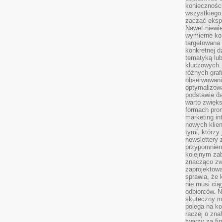
koniecznośc
wszystkiego
zacząć eksp
Nawet niewie
wymierne kor
targetowana
konkretnej d
tematyką lu
kluczowych. 
różnych grafi
obserwowani
optymalizow
podstawie d
warto zwięks
formach pro
marketing in
nowych klien
tymi, którzy 
newslettery 
przypomnien
kolejnym za
znacząco zw
zaprojektow
sprawia, że 
nie musi cią
odbiorców. N
skuteczny ma
polega na ko
raczej o zna
twarzy za fi