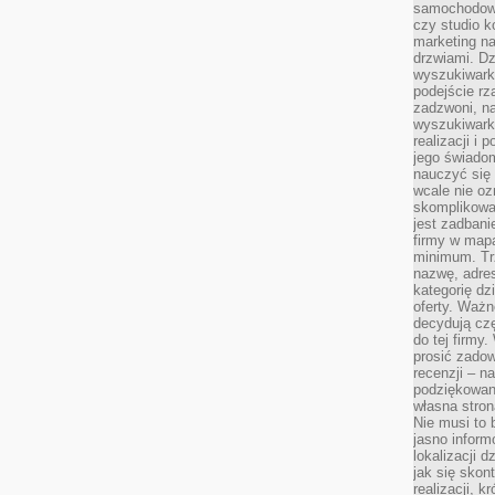
samochodowy,
czy studio k
marketing na
drzwiami. D
wyszukiwarki
podejście rz
zadzwoni, na
wyszukiwarkę
realizacji i 
jego świadom
nauczyć się 
wcale nie oz
skomplikowa
jest zadbani
firmy w mapa
minimum. Tr
nazwę, adres
kategorię dzi
oferty. Ważn
decydują czę
do tej firmy
prosić zadow
recenzji – n
podziękowani
własna stron
Nie musi to 
jasno inform
lokalizacji d
jak się skon
realizacji, k