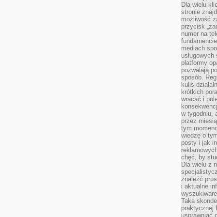
Dla wielu kl
stronie znaj
możliwość za
przycisk „za
numer na te
fundamencie 
mediach spo
usługowych 
platformy opa
pozwalają po
sposób. Regu
kulis działal
krótkich por
wracać i pol
konsekwencja
w tygodniu, a
przez miesią
tym momencie
wiedzę o tym
posty i jak 
reklamowych
chęć, by stu
Dla wielu z 
specjalisty
znaleźć pros
i aktualne i
wyszukiware
Taka skonde
praktycznej 
usprawniać 