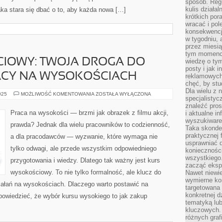
sposób. Regu
kulis działal
jaka stara się dbać o to, aby każda nowa […]
krótkich por
wracać i pol
konsekwencja
w tygodniu, a
przez miesią
tym momencie
IOWY: TWOJA DROGA DO
wiedzę o tym
posty i jak 
RACY NA WYSOKOŚCIACH
reklamowych
chęć, by stu
Dla wielu z 
KURS
025
MOŻLIWOŚĆ KOMENTOWANIA
ZOSTAŁA WYŁĄCZONA
specjalisty
WYSOKOŚCIOWY:
TWOJA
znaleźć pros
DROGA
Praca na wysokości — brzmi jak obrazek z filmu akcji,
i aktualne i
DO
wyszukiware
BEZPIECZNEJ
prawda? Jednak dla wielu pracowników to codzienność,
PRACY
Taka skonde
NA
praktycznej 
a dla pracodawców — wyzwanie, które wymaga nie
WYSOKOŚCIACH
usprawniać 
tylko odwagi, ale przede wszystkim odpowiedniego
koniecznośc
wszystkiego
przygotowania i wiedzy. Dlatego tak ważny jest kurs
zacząć eksp
wysokościowy. To nie tylko formalność, ale klucz do
Nawet niewie
wymierne kor
iałań na wysokościach. Dlaczego warto postawić na
targetowana
konkretnej d
owiedzieć, że wybór kursu wysokiego to jak zakup
tematyką lu
kluczowych. 
różnych grafi