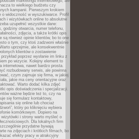
podstaw marketingu internetowego, ale
nacza to wielkiego budżetu czy
nych kampanii. Pierwszym krokiem
e o widoczność w wyszukiwarce. Profil
ch i wizytówkach online to absolutne
zeba uzupełnić wszystkie dane:
, godziny otwarcia, numer telefonu,
ałalności, zdjęcia, a także krótki opis
e są również opinie klientów, bo to one
sto o tym, czy ktoś zadzwoni właśnie
. Warto uprzejmie, ale konsekwentnie
olonych klientów o zostawienie
a przykład poprzez wysłanie im linku z
em po wizycie. Kolejny element to
a internetowa, nawet bardzo prosta.
być rozbudowany serwis, ale powinna
ować, czym zajmuje się firma, w jakiej
ziała, jakie ma ceny orientacyjne oraz
taktować. Warto dodać kilka zdjęć
rótki opis doświadczenia i specjalizacji.
ientów ważne będzie też to, czy na
duje się formularz kontaktowy,
pisania się online lub chociaż
dzwoń”, który po kliknięciu wybiera
lefonie komórkowym. Dopiero na
wizytówki i strony warto myśleć o
łecznościowych. Dla lokalnych firm
szczególnie przydatne bywają
rte na zdjęciach i krótkich filmach, bo
kazać efekty pracy w atrakcyjny