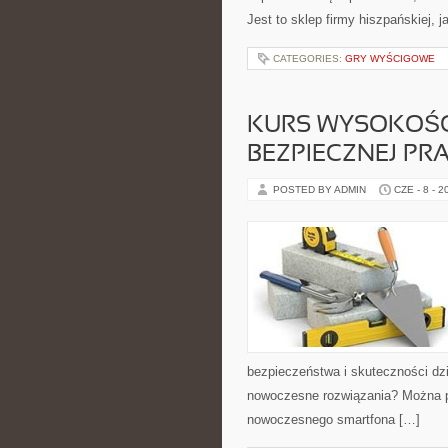
Jest to sklep firmy hiszpańskiej, 
CATEGORIES:
GRY WYŚCIGOWE
KURS WYSOKOŚC
BEZPIECZNEJ P
POSTED BY ADMIN
CZE - 8 - 2
bezpieczeństwa i skuteczności dz
nowoczesne rozwiązania? Można p
nowoczesnego smartfona […]