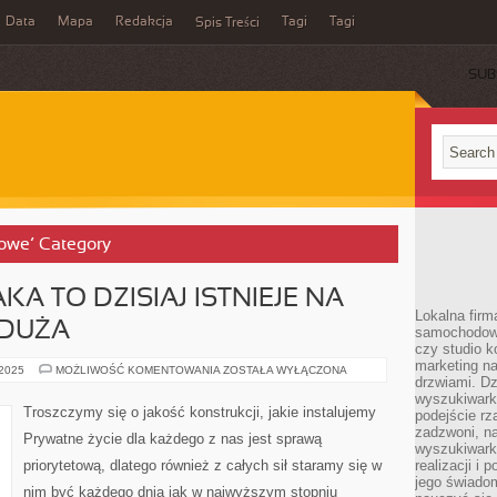
Data
Mapa
Redakcja
Tagi
Tagi
Spis Treści
SUB
gowe’ Category
KA TO DZISIAJ ISTNIEJE NA
Lokalna firm
 DUŻA
samochodowy,
czy studio k
marketing na
TECHNOLOGIA,
 2025
MOŻLIWOŚĆ KOMENTOWANIA
ZOSTAŁA WYŁĄCZONA
drzwiami. D
JAKA
TO
wyszukiwarki
DZISIAJ
Troszczymy się o jakość konstrukcji, jakie instalujemy
podejście rz
ISTNIEJE
NA
zadzwoni, na
Prywatne życie dla każdego z nas jest sprawą
RYNKU
wyszukiwarkę
JEST
priorytetową, dlatego również z całych sił staramy się w
realizacji i 
TAK
DUŻA
jego świadom
nim być każdego dnia jak w najwyższym stopniu