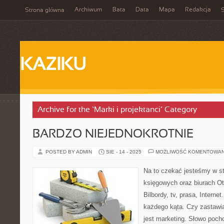
Archiwum
Bata
Data
Mapa
Redakcja
Strona główna
S
KAZIKU
Archive for the ‘Marki i projektanci’ Category
BARDZO NIEJEDNOKROTNIE
POSTED BY ADMIN
SIE - 14 - 2025
MOŻLIWOŚĆ KOMENTOWA
Na to czekać jesteśmy w st
księgowych oraz biurach O
Bilbordy, tv, prasa, Intern
każdego kąta. Czy zastawia
jest marketing. Słowo pocho