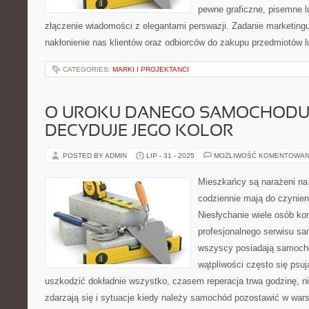
pewne graficzne, pisemne l
złączenie wiadomości z elegantami perswazji. Zadanie marketing
nakłonienie nas klientów oraz odbiorców do zakupu przedmiotów l
CATEGORIES:
MARKI I PROJEKTANCI
O UROKU DANEGO SAMOCHODU 
DECYDUJE JEGO KOLOR
POSTED BY ADMIN
LIP - 31 - 2025
MOŻLIWOŚĆ KOMENTOWAN
Mieszkańcy są narażeni na 
codziennie mają do czynien
Niesłychanie wiele osób ko
profesjonalnego serwisu s
wszyscy posiadają samochod
wątpliwości często się psu
uszkodzić dokładnie wszystko, czasem reperacja trwa godzinę, ni
zdarzają się i sytuacje kiedy należy samochód pozostawić w wa