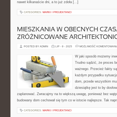
nawet kilkanaście dni, a to już zdoła […]
CATEGORIES:
MARKI I PROJEKTANCI
MIESZKANIA W OBECNYCH CZAS
ZRÓŻNICOWANE ARCHITEKTONIC
POSTED BY ADMIN
LIP - 9 - 2025
MOŻLIWOŚĆ KOMENTOWAN
W jaki sposób możemy inw
Trudno sądzić, że proces 
ważnego. Przecież fakty są 
każdym przypadku sytuacja 
dom, przede wszystkim mus
dziesiątkę jest to by dosło
zaplanować. Zwracajmy na to większą uwagę, ponieważ bez wątpi
budowany dom cechował się tym co w istocie najlepsze. Tak nap
CATEGORIES:
MARKI I PROJEKTANCI