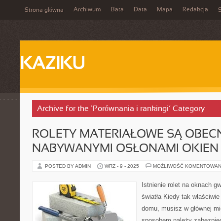
Archiwum
Bata
Data
Mapa
Redakcja
Strona główna
S
KAZIKU
Archive for the ‘Porównania i rankingi’ Category
ROLETY MATERIAŁOWE SĄ OBEC
NABYWANYMI OSŁONAMI OKIEN
POSTED BY ADMIN
WRZ - 9 - 2025
MOŻLIWOŚĆ KOMENTOWAN
Istnienie rolet na oknach g
światła Kiedy tak właściwi
domu, musisz w głównej mie
sposobem należy zabezpiec