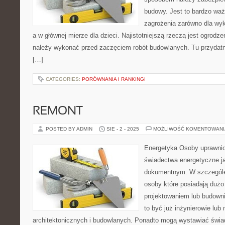
budowy. Jest to bardzo waż
zagrożenia zarówno dla wy
a w głównej mierze dla dzieci. Najistotniejszą rzeczą jest ogrodze
należy wykonać przed zaczęciem robót budowlanych. Tu przydatny
[…]
CATEGORIES:
PORÓWNANIA I RANKINGI
REMONT
POSTED BY ADMIN
SIE - 2 - 2025
MOŻLIWOŚĆ KOMENTOWAN
Energetyka Osoby uprawni
świadectwa energetyczne ja
dokumentnym. W szczególe 
osoby które posiadają dużo
projektowaniem lub budow
to być już inżynierowie lub
architektonicznych i budowlanych. Ponadto mogą wystawiać świa