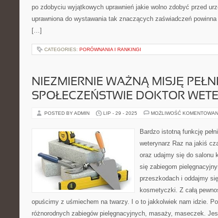
po zdobyciu wyjątkowych uprawnień jakie wolno zdobyć przed ur
uprawniona do wystawania tak znaczących zaświadczeń powinna
[…]
CATEGORIES:
PORÓWNANIA I RANKINGI
NIEZMIERNIE WAŻNĄ MISJĘ PEŁN
SPOŁECZEŃSTWIE DOKTOR WET
POSTED BY ADMIN
LIP - 29 - 2025
MOŻLIWOŚĆ KOMENTOWAN
Bardzo istotną funkcję pełn
weterynarz Raz na jakiś cz
oraz udajmy się do salonu
się zabiegom pielęgnacyjn
przeszkodach i oddajmy się
kosmetyczki. Z całą pewno
opuścimy z uśmiechem na twarzy. I o to jakkolwiek nam idzie. 
różnorodnych zabiegów pielęgnacyjnych, masaży, maseczek. Jes